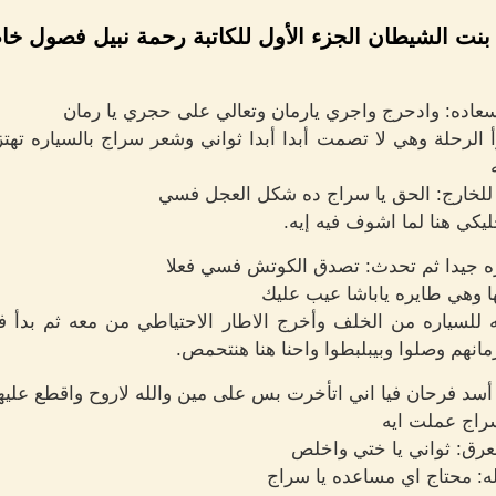
 بنت الشيطان الجزء الأول للكاتبة رحمة نبيل فصول خاص
عاده: وادحرج واجري يارمان وتعالي على حجري يا رمان
 الرحلة وهي لا تصمت أبدا أبدا ثواني وشعر سراج بالسياره ته
لخارج: الحق يا سراج ده شكل العجل فسي
كي هنا لما اشوف فيه إيه.
ه جيدا ثم تحدث: تصدق الكوتش فسي فعلا
ا وهي طايره ياباشا عيب عليك
 للسياره من الخلف وأخرج الاطار الاحتياطي من معه ثم بدأ 
نهم وصلوا وبيبلبطوا واحنا هنا هنتحمص.
د فرحان فيا اني اتأخرت بس على مين والله لاروح واقطع عليهم
راج عملت ايه
رق: ثواني يا ختي واخلص
: محتاج اي مساعده يا سراج