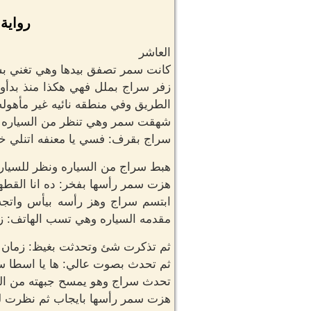
رواية
العاشر
كانت سمر تصفق بيدها وهي تغني بس
زفر سراج بملل فهي هكذا منذ بدأوأ
الطريق وفي منطقه نائيه غير مأهوله
شهقت سمر وهي تنظر من السياره ل
سراج بقرف: فسي يا معنفه اتنلي خلي
هبط سراج من السياره ونظر للسيار
هزت سمر رأسها بفخر: ده انا القطه
ابتسم سراج وهز رأسه بيأس واتجه
مقدمه السياره وهي تسب الهاتف: زما
ثم تذكرت شئ وتحدثت بغيظ: زمان أس
ثم تحدث بصوت عالي: ها يا اسطا س
تحدث سراج وهو يمسح جبهته من الع
هزت سمر رأسها بايجاب ثم نظرت له