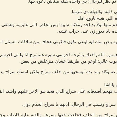
ثم نظر للرجال: دي واحده هبله ملناش دعوه بيها.
ذقنه: والهبله دي تلزمنا
اللي هبله ياروح امك
منها لولا يد احد زملائه: سيبها بس نخلص االي عايزينه وهتبقي 
ه يابا دبور زن على خراب عشه.
ه ياض منك ليه اوعي تكون فاكرني هخاف من سلاكات السنان اللي
همس: الله ياخدك ياشيخه اخرسي شويه هنتشرح انا وانتي اخرسي
صوت عالي: اوعو من طريقنا عشان منزعلش من بعض.
رعه وكاد يمد يده ليسحبها من خلف سراج ولكن امسك سراج يده
ياباشا
 فهجم أصدقائه على سراج الذي هجم هو الاخر عليهم واشتد القت
سراج وتسب في الرجال: اديهم يا سراج الجذم دول.
سراج من الخلف فخلعت خفها بسرعه والقته عليه فاصاب وجهه