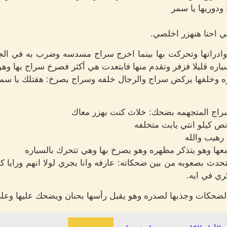
ودوريها يا سمر
تي احنا هنهزر اخلصي.
راتها وتحركت بها بينما اخرج سراج مسدسه وضرب به في الجو فا
ره قليلا فزفر وتقدم منها فابتعدت هي أكثر فصرخ سراج بها وهو 
خلفها يركض سراج والرجال خلفه وسراج يصرخ: هقتلك يا سمر ال
سراج المتجهمه بضحك: خلاث كنت بهزر معاك
نص كيلو انتي يابت متخلفه
هيب والله
ها وهو يتذكر مظهره وهو يصرخ بها وهي تتحرك بالسياره
حدث بصعوبه من بين ضحكاته: عارفه وانا بجري لولا انهم وراي
 في ايه.
حكات وجذبها لصدره وهو يقبل رأسها بحنان ويضحك عليها وعلى