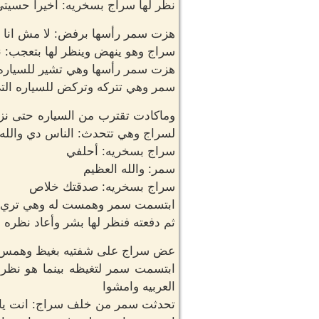
نظر لها سراج بسخريه: اخيرا حسيتي 
هزت سمر رأسها برفض: لا مش انا ا
سراج وهو ينهض وينظر لها بتعجب: 
هزت سمر رأسها وهي تشير للسياره 
سمر وهي تتركه وتركض للسياره ال
وماكادت تقترب من السياره حتى ن
لسراج وهي تتحدث: الناس دي والله 
سراج بسخريه: أحلفي
سمر: والله العظيم
سراج بسخريه: صدقتك خلاص
ابتسمت سمر وهمست له وهي تري الر
ثم دفعته فنظر لها بشر وأعاد نظره 
عض سراج على شفتيه بغيظ وهمس 
ابتسمت سمر لتغيظه بينما هو نظر ل
العربيه وامشوا
تحدثت سمر من خلف سراج: انت ياض 