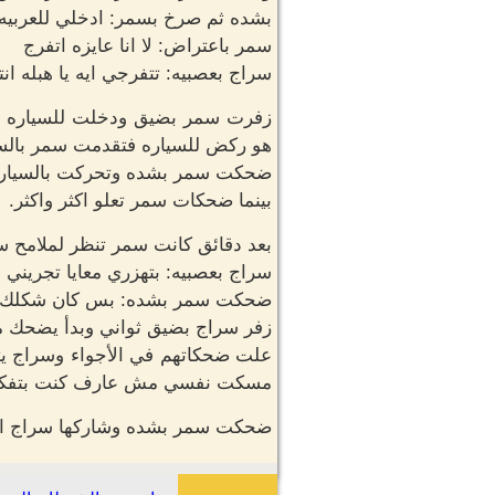
بشده ثم صرخ بسمر: ادخلي للعربيه 
سمر باعتراض: لا انا عايزه اتفرج
سراج بعصبيه: تتفرجي ايه يا هبله ان
زفرت سمر بضيق ودخلت للسياره واد
هو ركض للسياره فتقدمت سمر بالسيا
ضحكت سمر بشده وتحركت بالسياره و
بينما ضحكات سمر تعلو اكثر واكثر.
بعد دقائق كانت سمر تنظر لملامح 
سراج بعصبيه: بتهزري معايا تجريني 
ضحكت سمر بشده: بس كان شكلك ر
زفر سراج بضيق ثواني وبدأ يضحك مع
علت ضحكاتهم في الأجواء وسراج يت
مسكت نفسي مش عارف كنت بتفكري
ضحكت سمر بشده وشاركها سراج الض