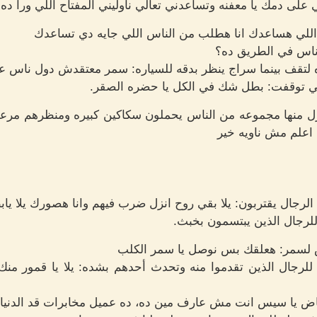
على دمك يا معفنه وتساعدني تعالي ناوليني المفتاح اللي ورا ده.
للي هساعدك انا هطلب من الناس اللي جايه دي تساعدك
ناس في الطريق ده؟
لتقف بينما سراج ينظر بدقه للسياره: سمر معتقدش دول ناس عا
تي توقفت: بطل شك في الكل يا حضره الصقر.
زل منها مجموعه من الناس يحملون سكاكين كبيره ومنظرهم 
اعلم مش ناويه خير
جال يقتربون: يلا بقي روح انزل ضرب فيهم وانا هصورك يلا يا
للرجال الذين يبتسمون بخبث.
لسمر: هعلقك بس نوصل يا سمر الكلب
لرجال الذين تقدموا منه وتحدث أحدهم بشده: يلا يا قمور منك 
يا سيس انت مش عارف مين ده، ده عميل مخابرات قد الدنيا أ