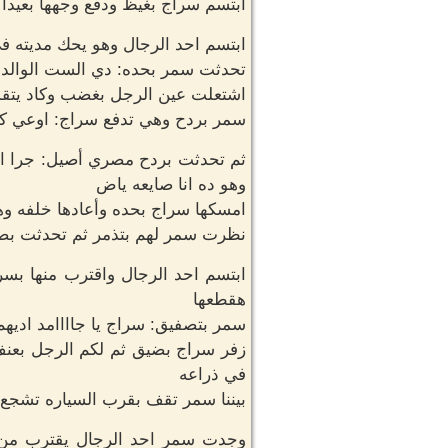
ابتسم سراج بغيظ ودفع وجهها بعيدا 
ابتسم احد الرجال وهو يحك مديته في 
تحدثت سمر بحده: دي الست الوالده 
اشتعلت عين الرجل بغضب وكاد يتقدم 
سمر بردح وهي تدفع سراج: اوعي كد
ثم تحدثت بردح مصري أصيل: جرا اي
وهو ده انا صايعه ياض
امسكها سراج بحده وأعادها خلفه و
نظرت سمر لهم بتذمر ثم تحدثت ب
ابتسم احد الرجال واقترب منها بس
هقطعها
سمر بتصفيق: سراج يا جاااامد اديهم 
زفر سراج بضيق ثم لكم الرجل بعنف
في ذراعه
بيننا سمر تقف بقرب السياره تشجع 
وجدت سمر احد الرجال يقترب من 