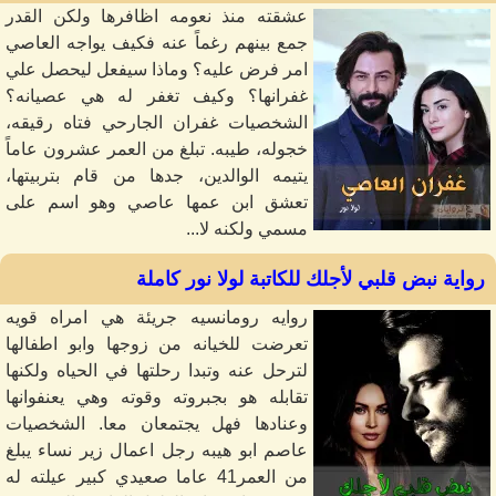
عشقته منذ نعومه اظافرها ولكن القدر
جمع بينهم رغماً عنه فكيف يواجه العاصي
امر فرض عليه؟ وماذا سيفعل ليحصل علي
غفرانها؟ وكيف تغفر له هي عصيانه؟
الشخصيات غفران الجارحي فتاه رقيقه،
خجوله، طيبه. تبلغ من العمر عشرون عاماً
يتيمه الوالدين، جدها من قام بتربيتها،
تعشق ابن عمها عاصي وهو اسم على
مسمي ولكنه لا...
رواية نبض قلبي لأجلك للكاتبة لولا نور كاملة
روايه رومانسيه جريئة هي امراه قويه
تعرضت للخيانه من زوجها وابو اطفالها
لترحل عنه وتبدا رحلتها في الحياه ولكنها
تقابله هو بجبروته وقوته وهي يعنفوانها
وعنادها فهل يجتمعان معا. الشخصيات
عاصم ابو هيبه رجل اعمال زير نساء يبلغ
من العمر41 عاما صعيدي كبير عيلته له