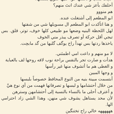
أحلفك بأعز شي عندك انتَ منهم؟
هم منووو
ابو المطعم إلى أشتغلت عنده.
و هنا اتأكدت ابو المطعم ال مسويلها شي من شفتها
لهل اللحظة البنيه وضعها مو طبيعي كلها خوف، توتر، قلق. بس
تبجي أقل حركة أو تصرف يبذر مني الخوف
ياخذها ردتها بس تهدأ راح يوگف گلبها من گد مابچت.
لا مو منهم و داعت امي اطمئني.
هدأت و صارت تجر بالنفس براحة نوب لافه روحها لف بالعباية
و الغطى هم ما أتشوف منها غير رأسها
و وجها المبين
أبتسمت مبينة بنيه من النوع المحافظ خصوصاً بلبسها
من خلال أحتشامها و لبسها و تصرفاتها فهمت من أي نوع هيَّ
و أعترف أحلى ما بالنساء بالنسبة إلى أحتشامهن وسترهن
لأن محد يستاهل يشوف شي منهن، وهذا الشي زاد احترامي
الها.
ههههههه خالي راح تختنگين