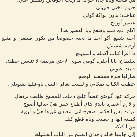
حنين: اختي حبيبتي
غياهب: بدون لواكة گولي
عصير أورنج
اگلج أنتِ شنو وضعج ويا العصير هذا
أحبه شبيچ أكو أحد ما يحبه خصوصاً من يكون طبيعي و مثلج
أوفيشششش
دا اقرأ كتاب أكمله و أسويلچ
سلطان: بابا أجلي، گومي سوي الاختج مريضة لا تنسين خطية.
قلبت عيوني.
صارلها فترة مستغلة الوضع.
حطيت الكتاب بمكاني و لبست نعالي البيتي باوعتلها تسويلي.
حركة عود گومتج غصباً عليچ دخلت للمطبخ طلعت برتقال
و لازم أعصره بأيدي هاي أطباع حنين هيَّ عبالها أضوج
مرات بس العكس صحيح اني شعندي غيرها هيَّ و أبوية.
كملته الها و حطيت وياه قطع كيك
من الكيكة
إلي جابتها خالة وجدان الصبح من الباب أنطتنياها