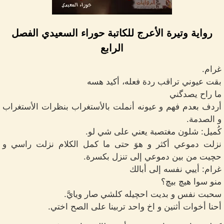
رواية وتيرة الأعرج للكاتبة حوراء السعيدي الفصل
الرابع
غرام.
بقت عيوني تراقب ردة فعله، أكيد هسه
ما راح يصدگني
أردف بعدم فهم و عيونه أنملت بالأستغراب بنظرات الأستغراب
و الصدمة.
كُميل: شلون مغتصبة يعني على شي لو.
نزلت دموعي أكثر و هوَ حتى ما كمل الكلام نزلت راسي و
حچيت من بين دموعي إلى تنزل بكسرة.
غرام: أييي نفسه إلى أبالك
منو سوا هيچ بيچ؟
سحبت نفس و بديت احچيله كلشي صار ويايَّ.
أحنا أخوات أثنين و اخ واحد تربينا على الصح اختي.