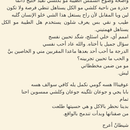
واضحة وضوح الشمس الطيبة مو بكلشي تفيد خليج دائماً
حذرة من ناحية كلشي مو الكل يستاهل تنطي فرصة ولا تكون
لين ويا المقابل لأن راح يستغل هذا الشي حَلو الإنسان گلبه
طيب و نقي بس يعرف شلون يستخدم هل الطيبة مو الكل
يستاهل فهمتيني.
اممم أي، خلي اسئلج، شگد تحبين نفسج
سؤال جميل يا أختاه. والله عاد أحب نفسي
الدرجة ما أحب أحد بعدها ماعدا المقربين مني و الخاصين بيَّ
و الحب ما تحبين تجربينه؟
مو من ضمن مخططاتي
ليش.
عوفينااا هسه گومي نكمل يله كافي سوالف هسه
بابا يجي و جوعان تلگينه جوعان وكلشي ممسوين احنا
تمام
بدينا نحظر بالاكل و هي حسيتها طلعت
من صفناتها وبدأت تندمج بالواقع.
شيطانٌ أعرج