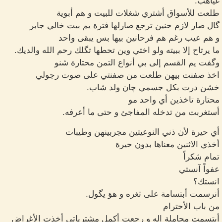
غياهب.
طلعت للأسواق أشتري شغلات للبيت و هم أبوية
گال صار لازم حنين ترجع صارلها فترة يم بيت خالي جابر
و هم عيب رغم هم فرحانين بيها بس يبقى واحد
ما يرتاح إلا ببيته ولو اختي وين تحطها تگلك رحم الله والديك.
وگفت يم القسم إلى بي أنواع التمن محتارة شنو
اخذ صفنت بيهن طلعت من صفنتي على صوت رجولي
خشن درت بكل جسمي چان ولد شاب.
محتارة تاخذين أي واحد مو
أستغربت من تدخله المفاجئ و حتى ما أعرفه.
أي حيرة لأن ذني النوعيتين مجربينهن وطيبات
أخذي الاثنين معناها بدون حيرة
تمام شكراً
عفواً آنستي
انستك؟
أنرسمت أبتسامة على ثغره و هوَ يگول.
من باب الأحترام
أبتسمت مجاملة اله و رجعت أكمل مشترياتي أخذت الأغراض