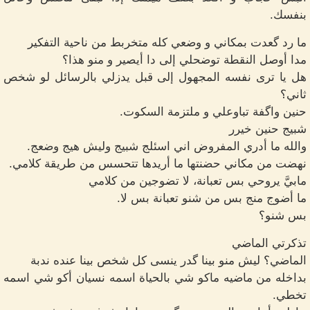
بنفسك.
ما رد گعدت بمكاني و وضعي كله متخربط من ناحية التفكير
مدا أوصل النقطة توضحلي إلى دا أيصير و منو هذا؟
هل يا ترى نفسه المجهول إلى قبل يدزلي بالرسائل لو شخص
ثاني؟
حنين واگفة تباوعلي و ملتزمة السكوت.
شبيج حنين خيرر
والله ما أدري المفروض اني اسئلج شبيج وليش هيج وضعج.
نهضت من مكاني حضنتها ما أريدها تتحسس من طريقة كلامي.
مابيَّ يروحي بس تعبانة، لا تضوجين من كلامي
ما أضوج منج بس من شنو تعبانة بس لا.
بس شنو؟
تذكرتي الماضي
الماضي؟ ليش منو بينا گدر ينسى كل شخص بينا عنده ندبة
بداخله من ماضيه ماكو شي بالحياة اسمه نسيان أكو شي اسمه
تخطي.