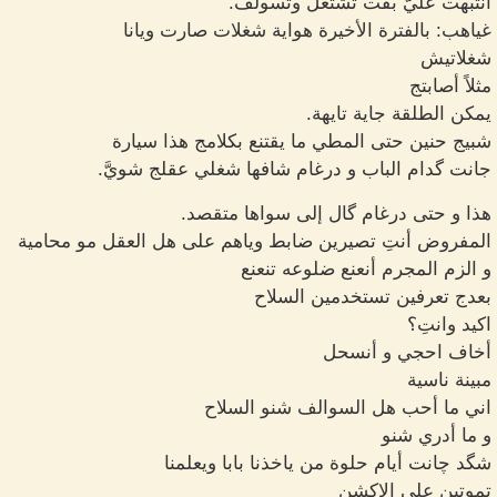
أنتبهت عليَّ بقت تشتغل وتسولف.
غياهب: بالفترة الأخيرة هواية شغلات صارت ويانا
شغلاتيش
مثلاً أصابتج
يمكن الطلقة جاية تايهة.
شبيج حنين حتى المطي ما يقتنع بكلامج هذا سيارة
جانت گدام الباب و درغام شافها شغلي عقلج شويَّ.
هذا و حتى درغام گال إلى سواها متقصد.
المفروض أنتِ تصيرين ضابط وياهم على هل العقل مو محامية
و الزم المجرم أنعنع ضلوعه تنعنع
بعدج تعرفين تستخدمين السلاح
اكيد وانتِ؟
أخاف احجي و أنسحل
مبينة ناسية
اني ما أحب هل السوالف شنو السلاح
و ما أدري شنو
شگد چانت أيام حلوة من ياخذنا بابا ويعلمنا
تموتين على الاكشن