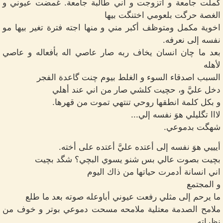
كملت جامعة و اتزوجت و أني طالبة جامعة. غمضت عيوني و
الغصة حرگت بلعومي اختنگت بيها
اخوية مكمل ومتوظف أكبر مني و منها اجته فترة تغير بيها مو
نفسه إلى نعرفه.
بعد ما چان انسان يخاف ربه صار عاصي اله بأفعاله و عاصي
لأهله
السبب اصدقاء السوء و الغلط بيوم چنت گاعدة الفجر
دخل عليَّ و، حچيت كلشي صار من اني عند أهلي
و بكل كلمة انطقها روحي تنتهي تموت من قهرها.
لااا تگليلي هوَ نفسه إلي...
شهگت بدموعي.
أيييي هوَ نفسه إلى أعتده عليَّ أعتده على أخته.
بچيت بصوت عالي بس شنو يسوي البچي؟ شگد بچيت
اني انسانة أدمرت حياتها من ذاك اليوم
و المجتمع
ما يرحم إلى مثلي رفعت عيوني أباوعله صوته بعد ما طلع
ملامح الصدمة معتلية ملامحه مسحت دموعي بوتر و خوف من
نظراته.