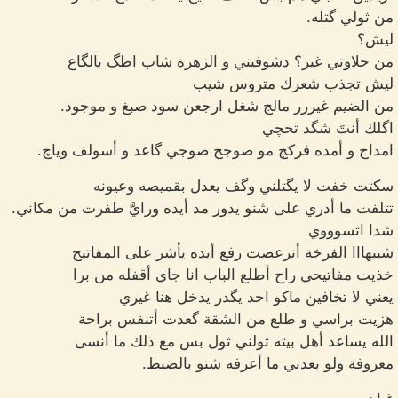
من ثولي گتله.
ليش؟
من حلاوتي غير؟ دشوفيني و الزهرة شاب اطگ بالگاع
ليش تجذب شعرك متروس شيب
من الضيم غيررر مالج شغل ارجعن سود صبغ و موجود.
اگلك أنتَ شگد تحچي
امداج و أمده فركچ مو صوجج صوجي گاعد و أسولف وياچ.
سكتت خفت لا يگتلني وگف يعدل بقميصه وعيونه
تتلفت ما أدري على شنو يدور مد أيده ورايَّ طفرت من مكاني.
شدا اتسوووي
شبيهااا الفرخة أنرعصت رفع أيده يأشر على المفاتيح
خذيت مفاتيحي راح أطلع الباب انا جاي أقفله من برا
يعني لا تخافين ماكو احد يگدر يدخل هنا غيري
هزيت براسي و طلع من الشقة گعدت أتنفس براحة
الله يساعد أهل بيته ثولني ثول بس مع ذلك ما أنسى
معروفة ولو بعدني ما أعرفه شنو بالضبط.