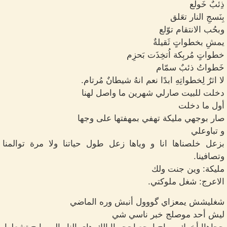
ذِئبٌ خَولع
بِنَسجِ النار تعَلق
وبحُب الانتقام توّلع
يمشِ بخطواتٍ ثَقيلةٌ
خطواتٍ مُربِكة اُتخِذَت بَحزِم
خَطواتُ ذئبٌ سمّام
لا اثرٌ لِخطواتِهِ ابدًا نعم انهُ شيطانٌ مُرتام.
دخلت للبيت صارلي شهرين ما واصل لهنا
أول ما دخلت
صار بوجهي مليكة تهفي بمهفتها على وجها
و تباوعلي
بزعل خلصناها انا و وياها زعل طول حياتنا ولا مرة توالمنا
وتصافينا.
مليكة: وين جنت ولك
الاعرج: شغل ملوكتي.
شغليشش يمعزاي گووول أنبش وره الماضي
ليش أحد موصلج خبر ناسي شي