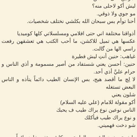
ليش أكو لاحلى منه؟
مو جوي ولا ذوقي.
أحنا توأم بس سبحان الله بكلشي نختلف شخصيات.
أذواقنا مختلفة اني حتى افلامي ومسلسلاتي كلها كوميديا
عكسها هي تميل للاكشن، ما أحب الكتب هي تعشقهن رفعت
راسي الها من گالت.
غياهب: حنين أنتِ ليش فطيرة
حنين: أحسن يعني شستفاد من أصير مسمومة و أذي الناس و
حرام عليَّ أذي أحد.
لا لِچ ما أقصد هيج، بس الإنسان الطيب دائماً يتأذه و الناس
البعض تستغله
شلون يعني
أكو مقولة للامام (علي عليه السلام)
الناس نوعين نوع يراك طيب ف يحبك
و نوع يراك طيب فيأكلك
شو دخت فهميني.