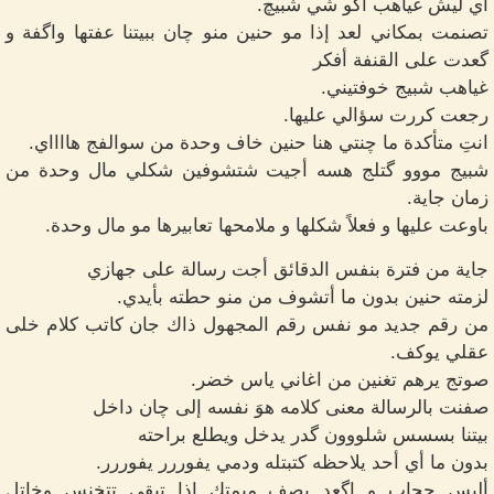
أي ليش غياهب أكو شي شبيچ.
تصنمت بمكاني لعد إذا مو حنين منو چان ببيتنا عفتها واگفة و
گعدت على القنفة أفكر
غياهب شبيج خوفتيني.
رجعت كررت سؤالي عليها.
انتِ متأكدة ما چنتي هنا حنين خاف وحدة من سوالفج هااااي.
شبيج مووو گتلج هسه أجيت شتشوفين شكلي مال وحدة من
زمان جاية.
باوعت عليها و فعلاً شكلها و ملامحها تعابيرها مو مال وحدة.
جاية من فترة بنفس الدقائق أجت رسالة على جهازي
لزمته حنين بدون ما أتشوف من منو حطته بأيدي.
من رقم جديد مو نفس رقم المجهول ذاك جان كاتب كلام خلى
عقلي يوكف.
صوتج يرهم تغنين من اغاني ياس خضر.
صفنت بالرسالة معنى كلامه هوَ نفسه إلى چان داخل
بيتنا بسسس شلووون گدر يدخل ويطلع براحته
بدون ما أي أحد يلاحظه كتبتله ودمي يفوررر يفوررر.
ألبس حجاب و اگعد بصف ميمتك إذا تبقى تتخنس وخاتل