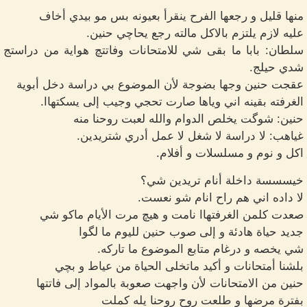
منها قليل و رجعها الفرح ينقرأ بعيونه بس مو بيدي أخاف
عليه لازم يلتزم بالاكل مالته رجع يحاچي حنين.
سلطان: بابا ما بقى شي للامتحانات وفاتتچ هواية من دراستج
شدي حيلج.
عقجت حنين وجها بضوجة لأن الموضوع بي دراسة دخل أبوية
الغرفته بقينه اني وياها صارت تحجي وجيب إلى يسكتهاا.
حنين: شوگت يخلص الدوام والله لعبت روحنا منه
غياهب: لا دراسة لا شغل لا عمل أدري شتريدين.
اكل و نوم و مسلسلات و أفلام.
خيسسسة داخلة أنام تريدين شي؟
لا داده اني هم راح انام شو نعست.
صعدت كلمن الغرفتهاا نامت و هيچ مرت الأيام ماكو شي
جديد حياة هادئة و إلى صوب حنين لليوم ما لگوا
شي يخصه و درغام متابع الموضوع ما تاركه.
بلشنا أمتحانات و أكيد ماتخلى الحياة من عياط و بچي
حنين من الامتحانات لأن واجهت صعوبة بالمواد إلى فاتتها
بفترة مرضها و طلعت روح روحنا يله كملت