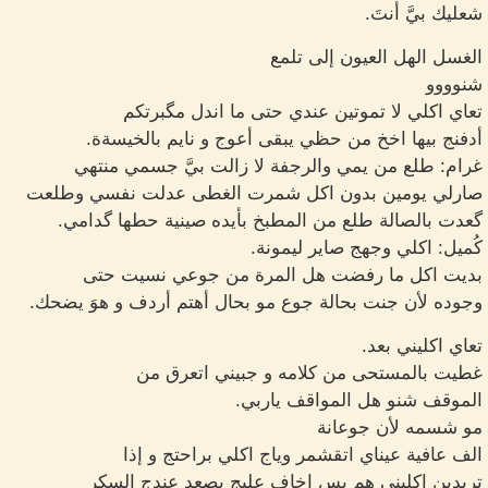
شعليك بيَّ أنتَ.
الغسل الهل العيون إلى تلمع
شنوووو
تعاي اكلي لا تموتين عندي حتى ما اندل مگبرتكم
أدفنج بيها اخخ من حظي يبقى أعوج و نايم بالخيسةة.
غرام: طلع من يمي والرجفة لا زالت بيَّ جسمي منتهي
صارلي يومين بدون اكل شمرت الغطى عدلت نفسي وطلعت
گعدت بالصالة طلع من المطبخ بأيده صينية حطها گدامي.
كُميل: اكلي وجهج صاير ليمونة.
بديت اكل ما رفضت هل المرة من جوعي نسيت حتى
وجوده لأن جنت بحالة جوع مو بحال أهتم أردف و هوَ يضحك.
تعاي اكليني بعد.
غطيت بالمستحى من كلامه و جبيني اتعرق من
الموقف شنو هل المواقف ياربي.
مو شسمه لأن جوعانة
الف عافية عيناي اتقشمر وياج اكلي براحتج و إذا
تريدين اكليني هم بس اخاف عليج يصعد عندج السكر