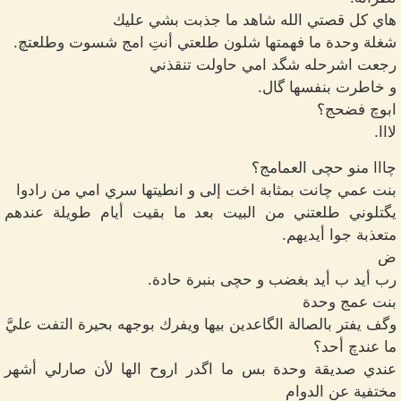
هاي كل قصتي الله شاهد ما جذبت بشي عليك
شغلة وحدة ما فهمتها شلون طلعتي أنتِ امج شسوت وطلعتچ.
رجعت اشرحله شگد امي حاولت تنقذني
و خاطرت بنفسها گال.
ابوچ فضحج؟
لااا.
چااا منو حچى العمامج؟
بنت عمي چانت بمثابة اخت إلى و انطيتها سري امي من رادوا
يگتلوني طلعتني من البيت بعد ما بقيت أيام طويلة عندهم
متعذبة جوا أيديهم.
ض
رب أيد ب أيد بغضب و حچى بنبرة حادة.
بنت عمج وحدة
وگف يفتر بالصالة الگاعدين بيها ويفرك بوجهه بحيرة التفت عليَّ
ما عندچ أحد؟
عندي صديقة وحدة بس ما اگدر اروح الها لأن صارلي أشهر
مختفية عن الدوام