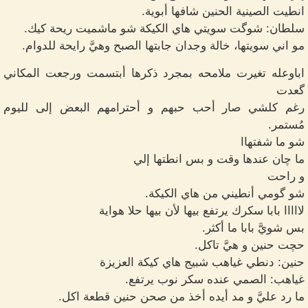
انطيت الصينية الحنين شافها أبوية.
سلطان: شوگت سويتي هاي الكيكة شو ماشميت ريحة كيك.
مو اني سويتها، خالة وجدان جابتها الصبح وهيَّ رايحة للدوام.
اباوعله تغيرت ملامحه بمجرد ذكرها أبتسمت ورجعت المكاني
گعدت
رغم كلشي صار أحب حبهم و أحترامهم البعض إلى لليوم
مُستمر.
شو ما شفتهاا
ما چان عندها وقت و بس انطتها إلي
و راحت
شو گومي أنطيني من هاي الكيكة.
لااااا بابا سكرك يرتفع بيها لأن بيها حلا هواية
بس شويَّ بابا ما أكثر.
حچت حنين و هيَّ تاكل.
حنين: دنطي غياهب شبيج هاي كيكة العزيزة
غياهب: الصمي عنده سكر نوب يرتفع.
ما رد عليَّ و مد أيده أخذ من صحن حنين قطعة اكل.