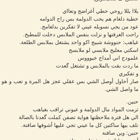
يلاا يللا روحي حطي أغراضج وتعااي
خطية دلغام هم يحب الدولمة بس راح الدوامه
عود من يجي نسويله عيني لا تفكرين بدلغامج.
راحت الغرفتها و نزلت بنفس الملابس دخلت للمطبخ.
غياهب: حنووشة شبيج اكو واحد يشتغل بملابس الطلعة.
اسكتي معليج ملابسي لو ملابسج
علمودج اني أمداج خيوووس
ما ردت بقت بالملابس و تشتغل گعدت
و تفكيري
صار أحاول أوصل الشي بس عقلي عجز هل المرة و تعب و هو
ما واصل الشي.
حنين.
ثرمت المواد مال الدولمة و عيوني تراقب بغياهب
الي هل فترة ملاحظتها هواية تصفن كملت گعدنا بالصالة
نلف بيها ساكتين كل ما عيني تجي عليها أشوفها صافنة.
حنين: وين صافنة