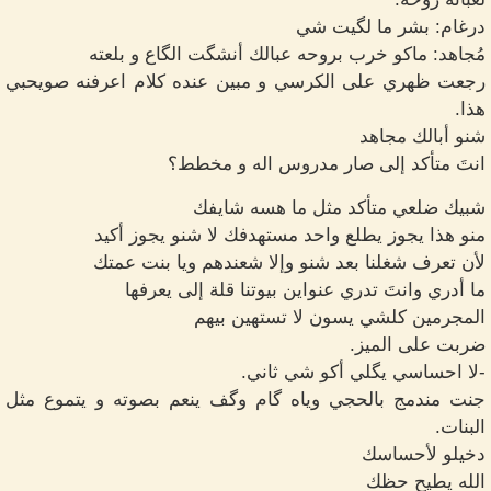
درغام: بشر ما لگيت شي
مُجاهد: ماكو خرب بروحه عبالك أنشگت الگاع و بلعته
رجعت ظهري على الكرسي و مبين عنده كلام اعرفنه صويحبي
هذا.
شنو أبالك مجاهد
انتَ متأكد إلى صار مدروس اله و مخطط؟
شبيك ضلعي متأكد مثل ما هسه شايفك
منو هذا يجوز يطلع واحد مستهدفك لا شنو يجوز أكيد
لأن تعرف شغلنا بعد شنو وإلا شعندهم ويا بنت عمتك
ما أدري وانتَ تدري عنواين بيوتنا قلة إلى يعرفها
المجرمين كلشي يسون لا تستهين بيهم
ضربت على الميز.
-لا احساسي يگلي أكو شي ثاني.
جنت مندمج بالحجي وياه گام وگف ينعم بصوته و يتموع مثل
البنات.
دخيلو لأحساسك
الله يطيح حظك