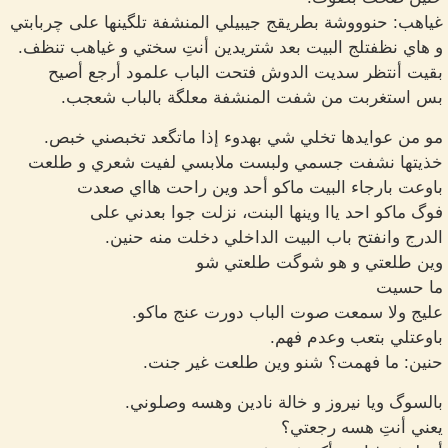
غياهب: حنوووشة بطريقج جيبيلي المنشفة تلگينها على چربابتي
و هاي نظفتلج البيت بعد شتريدين أنتِ سختي و غياهب تنظف.
بقيت أنتظر سديت الدوش فتحت الباب علمود أرجع أصيح
بس استغربت من شفت المنشفة معلگة بالباب شعجب.
مو من عوايدها تخلي شي بهدوء إذا ماتگعد تخبصني خبص.
خذيتها نشفت جسمي ولبست ملابسي لفيت شعري و طلعت
باوعت بارجاء البيت ماكو أحد وين راحت هااي صعدت
فوگ ماكو احد ياا وينها البنت، نزلت جوا بعدني على
الدرج وانفتح باب البيت الداخلي دخلت منه حنين.
وين طلعتي و هو شوگت طلعتي شو
ما حسيت
عليج ولا سمعت صوت الباب دورت عنج ماكو.
باوعتلي بتعب وعدم فهم.
حنين: ما فهمت؟ شنو وين طلعت غير جنت.
بالسوگ ويا نيروز و خالة نادين وهسه وصلوني.
يعني أنتِ هسه رجعتي؟