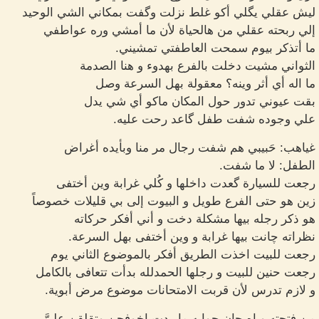
ليش عقلي يگلي أكو غلط نزلت وگفت بمكاني الشي الوحيد
إلي ربحته عقلي من هالحياة لأن ما أمشي وره عواطفي
ما أتذكر بيوم سمحت العاطفتي تمشيني.
الثواني مشيت دخلت بالفرع بهدوء و هنا الصدمة
ما اله أي أثر وينه؟ معقولة بهل السرعة وصل
بقت عيوني تدور حول المكان ماكو أي شي يدل
علي وجوده شفت طفل گاعد رحت عليه.
غياهب: حَبيبي هم شفت رجال مر منا وبأيده أغراض
الطفل: لا ما شفت.
رجعت للسيارة گعدت داخلها و كُلي غرابة وين أختفى
زين هو حتى الفرع طويل و البيوت إلى بي قليلات خصوصاً
هو ذكر رجله بيها مشكلة دخت و أني أفكر حركاته
نظراته چانت بيها غرابة و وين أختفى بهل السرعة.
رجعت للبيت اخذت الطريق أفكر بالموضوع الثاني يوم
رجعت حنين للبيت و رجلها الحمدلله بدأت تتعافى بالكامل
و لازم تدرس لأن قربت الامتحانات موضوع مرض أبوية.
من فتحته وياه چان جوابه ما ردت اخوفجن وتقلقن عليَّ.