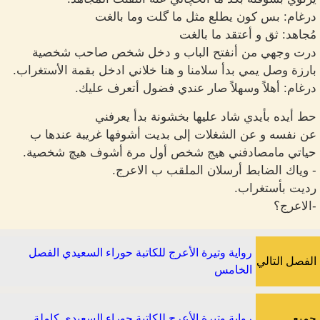
درغام: بس كون يطلع مثل ما گلت وما بالغت
مُجاهد: ثق و أعتقد ما بالغت
درت وجهي من أنفتح الباب و دخل شخص صاحب شخصية
بارزة وصل يمي بدأ سلامنا و هنا خلاني ادخل بقمة الأستغراب.
درغام: أهلاً وسهلاً صار عندي فضول أتعرف عليك.
حط أيده بأيدي شاد عليها بخشونة بدأ يعرفني
عن نفسه و عن الشغلات إلى بديت أشوفها غريبة عندها ب
حياتي مامصادفني هيج شخص أول مرة أشوف هيچ شخصية.
- وياك الضابط أرسلان الملقب ب الاعرج.
رديت بأستغراب.
-الاعرج؟
رواية وتيرة الأعرج للكاتبة حوراء السعيدي الفصل
الفصل التالي
الخامس
جميع
رواية وتيرة الأعرج للكاتبة حوراء السعيدي كاملة