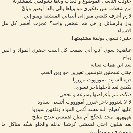
حاولت أتناسى الموضوع و گعدت وياها تشوفيني شمشترية
من شغلات بس تفكيري مو وياها بالي بالدا أيصير ويايَّ
لازم أعرف كلشي منو إلى أنطاني المنشفة ومنو إلي
يدز بالرسائل و هل هم شخص واحد؟ عجزت أفسر كل هل
الاشياء.
حنين: نسوي دولمة مشتهيتهاا.
غياهب: سوي أنتِ أني نظفت كل البيت حضري المواد و الفن
وياج.
لعد اني همات تعبانة
چنتي تسختين تتونسين تغيرين جو وين التعب
فرة السوت تمووووت تررررا
بكيفج لعد نأجلهاباجر نسوي.
دنگت تلم بأغراضها بسرعة و تحجي.
لا لا شنووو باجر غيررر أمووووت أتنسى نساوة
عليها كفيلج الله هسه أكمل المواد ونلفهن سوووا
ههههههه محد يلحگج أم بطن اهمشي عندج بطنج
لعد شلون اختي اهمشي كرشنا ندلله والحَلو شگد مناكل ما
نسمن ف مسيطرين.