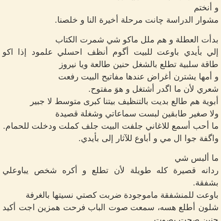
و أنختم
مشوار الدراسة چانت مرحلة أخيرة النا و خلصنا.
بدأت العطلة و هم ملل ماكو شي شمرت الكتاب
إلي بأيدي باوعت للبيت أگوم أنظف احسلي علمود إذا اكو
طاقة سلبية تطلع بالشغل حنين طالعة ويا نيروز
و أمها يشترن أغراض عندها مفاتيح البيت رفعت
شعري لأن ما اگدر أشتغل و هوَ مفتوح.
أبوية هم طالع بديت بالتنظيف بيتنا كبرى متوسط لا جبير
ولا صغير طابقين لبست سماعاتي وشغلة قصيدة
ما أحب أسمع للاغاني جلفت البيت جلف كملت ودخلت للحمام.
واگفة جوا ال مي و أباوع للآثار إلى بأيدي.
ما ألبس شي
ردانه قصيرة كله طويلة لأن تطلع و أكره شخص يباوعلي
بشفقة.
باوعت للمنشفقة ماموجودة ضربت كصتي نسيتها بالغرفة
شلون أطلع هسه، سمعت صوت الباب فرحت همزين اجت أكيد
حنين صحت بصوت.