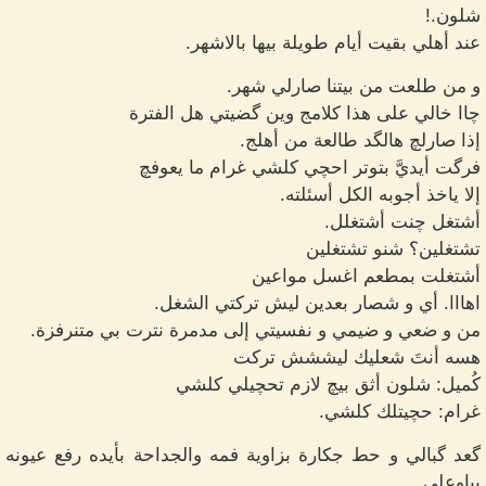
شلون.!
عند أهلي بقيت أيام طويلة بيها بالاشهر.
و من طلعت من بيتنا صارلي شهر.
چاا خالي على هذا كلامج وين گضيتي هل الفترة
إذا صارلچ هالگد طالعة من أهلج.
فرگت أيديَّ بتوتر احچي كلشي غرام ما يعوفچ
إلا ياخذ أجوبه الكل أسئلته.
أشتغل چنت أشتغلل.
تشتغلين؟ شنو تشتغلين
أشتغلت بمطعم اغسل مواعين
اهااا. أي و شصار بعدين ليش تركتي الشغل.
من و ضعي و ضيمي و نفسيتي إلى مدمرة نترت بي متنرفزة.
هسه أنتَ شعليك ليششش تركت
كُميل: شلون أثق بيچ لازم تحچيلي كلشي
غرام: حچيتلك كلشي.
گعد گبالي و حط جكارة بزاوية فمه والجداحة بأيده رفع عيونه
يباوعلي.