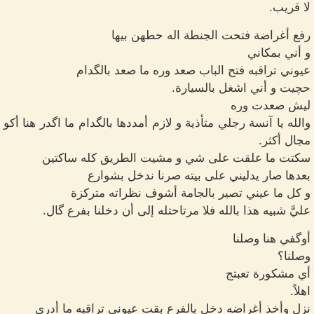
لا قريب.
رفع أغراضة فتحت الجنطة اله حطهن بيها
و أني بمكاني
عيوني تراقبه فتح الباب صعد وره ما صعد بالگدام
حچيت و أني اشغل بالسيارة.
ليش صعدت وره
والله يا آنسة رجلي متأذية و لازم أمددها بالگدام ما اگدر هنا أكو
مجال أكثر.
سكتت ما علقت على شي و مشيت الطريق كله ساكتين
بعدها صار يدليني على بيته صرنا ندخل بشوارع
و كل ما عيني تصير بالجامة أشوف نظراته متركزة
عليَّ شبيه هذا بالله فلا مرتاحتله إلى أن دخلنا بفرع گال.
أوگفي هنا وصلنا
وصلنا؟
أي مشكورة تعبتج
اهلاً.
نزل وأخذ أغراضه دخل بالفرع بقت عيوني تراقبه ما أدري