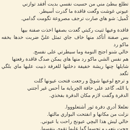
تطلع ببطئ مني من حسيت نفسي بديت أفقد توازني
عيوني غوشت وگعت فاقدة ما گدرت أسيطر.
كُميل: شو هاي صارت ترجف مصروعة تگومت گدامي.
فاقدة وعيها ثنيت ركبتي گعدت بصفها اخذت صفنة بيها
بس صفنة أتأكد منها خاف جاي تمثل عليَّ ضربت خدها بخفه
ماكو رد
خالي شنو اجتج النومة وما سيطرتي على نفسج.
هم نفس الشي ماكو رد منها هاي يمكن صدگ فاقدة رفعتها
شايلها چنها ريشة خفيفة دخلتها للغرفة ذبيت عليها ماي بلگي
تگعد
و ترجع لوعيها شويَّ و رجعت فتحت عيونها گلت
يا الله، گاعد على حافة الچرباية ما أحس غير أجتني
الدفرة وگفت لازم مكان الدفرة بفخذي.
نعلعلا أدري دفرة ثور أشتعلوووا.
نزلت من مكانها و انفتحت البواري مالتها.
خالي ليش هذا البچي عيونج راحت يا عيوني.
حچت بتعب و تحسها گوا عليها تقوي بنفسها.