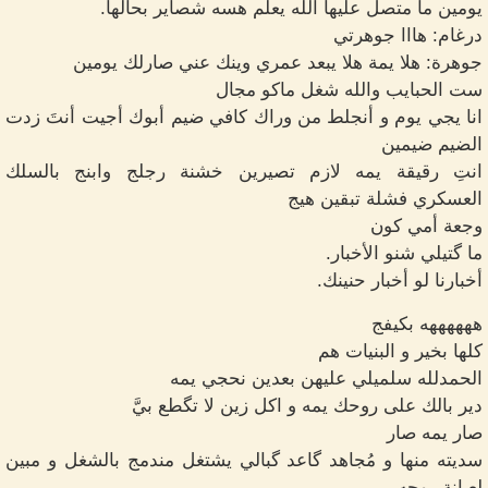
يومين ما متصل عليها الله يعلم هسه شصاير بحالها.
درغام: هااا جوهرتي
جوهرة: هلا يمة هلا يبعد عمري وينك عني صارلك يومين
ست الحبايب والله شغل ماكو مجال
انا يجي يوم و أنجلط من وراك كافي ضيم أبوك أجيت أنتَ زدت
الضيم ضيمين
انتِ رقيقة يمه لازم تصيرين خشنة رجلج وابنج بالسلك
العسكري فشلة تبقين هيج
وجعة أمي كون
ما گتيلي شنو الأخبار.
أخبارنا لو أخبار حنينك.
ههههههه بكيفج
كلها بخير و البنيات هم
الحمدلله سلميلي عليهن بعدين نحجي يمه
دير بالك على روحك يمه و اكل زين لا تگطع بيَّ
صار يمه صار
سديته منها و مُجاهد گاعد گبالي يشتغل مندمج بالشغل و مبين
لعبانة روحه.