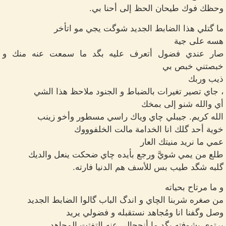
وحظك فوك طيحان الحظ إلى أحنا بي.
ما گتلي هذا الضابط الجديد شوگت يجي مو اتأخر
هسه على جية
صار عندي فضول أتعرف عليه بگد ما سمعت عنه منك و
خبصتني خبص بي
ذيب وربك
، جاي تصير تغيرات بالضباط و الجنود ملاحظ هذا الشي
أي والله شنو إلى بمخك
الله كريم. جيبلي چاي وياك راسي مسطور وأخو زينب
خوية أحد گلك انا الخدامة مالت الخلفوووك
عمي ما نريد منيتك العار
طلع من يمي شويَّ ورجع بأيده چاي ضحكت ينعل والديك
گلبه شگد طيب بس للأسف هم الدنيا فارته.
و ما مرتاح بحياته
من صغره شربنا الچاي و اندگ الباب گالوا الضابط الجديد
وصل وگفنا انا ومُجاهد نستقبله و فضولي يريد
يرتوي بشوفته بگد ما أنحچالي عنه التفتت المجاهد.