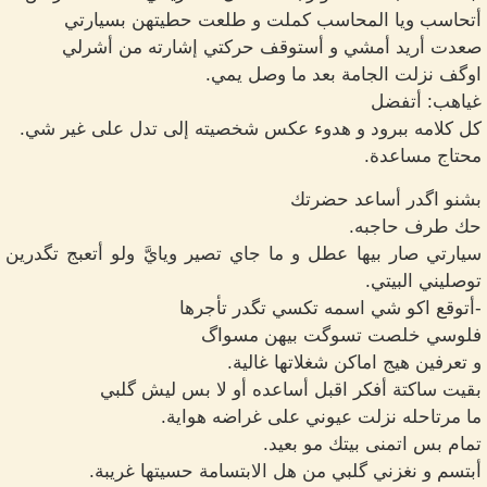
أتحاسب ويا المحاسب كملت و طلعت حطيتهن بسيارتي
صعدت أريد أمشي و أستوقف حركتي إشارته من أشرلي
اوگف نزلت الجامة بعد ما وصل يمي.
غياهب: أتفضل
كل كلامه ببرود و هدوء عكس شخصيته إلى تدل على غير شي.
محتاج مساعدة.
بشنو اگدر أساعد حضرتك
حك طرف حاجبه.
سيارتي صار بيها عطل و ما جاي تصير ويايَّ ولو أتعبج تگدرين
توصليني البيتي.
-أتوقع اكو شي اسمه تكسي تگدر تأجرها
فلوسي خلصت تسوگت بيهن مسواگ
و تعرفين هيج اماكن شغلاتها غالية.
بقيت ساكتة أفكر اقبل أساعده أو لا بس ليش گلبي
ما مرتاحله نزلت عيوني على غراضه هواية.
تمام بس اتمنى بيتك مو بعيد.
أبتسم و نغزني گلبي من هل الابتسامة حسيتها غريبة.