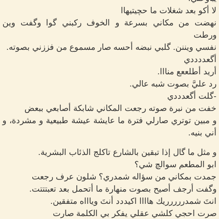
لا أكو بعد شغلات ما حچيتيهاا
نهضت من مكاني بسرعة و الخوف ركبني گوا وگفت وين
ورطت
نفسي ويننن. گلبي نبضه أحسه صار مسموع من فززني بصوته.
أگعددددي
أريد أطلععع منااا.
رد عليَّ بصوت شبه عالي.
-گلت أگعدددي
خفت من نبرة صوته رجعت المكاني شابكة أصابعي ببعض
و مبين توتري صارلي فترة ما عايشة عيشة طبيعية و مشردة، و
أني بنيه.
و مثل ما گال إذا تبقين بالشارع تاكلج الذئاب البشرية.
ابو المطعم سوالچ شي؟
جمدت بمكاني من سؤاله شمدري؟ شلون عرف رجعت
وگفت أرجف أصيح بصوت منهارة ما أتحمل بعد تعبتتتت.
انتَ شمدررررريك هاااا اكيددد أنتَ وياااه متفقين.
صرت احجي كلشي عقلي يفكر بي الكلمة صارت