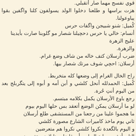
قوي نفسج مهما صار أتقبلي.
هزت براسها و طلعنا دخلوا الولد يسولفون كلنا واگفين بقوا
يباوعولنا.
كُميل: شنو شبيجن واگفات حرس
أنسام: خالي يا حرس دحچيلنا شصار مو گلوبنا صارت بأيدينا
عليج الزهرة
والزهرة.
ضرب أرسلان كتف خاله من شاف وضع غرام.
أرسلان: احچي شوف مرتك شصار بيها.
راح الخال الغرام إلى وضعها كله متخربط.
كُميل: الحمدلله أنحل كلشي و أبن أمه و أبوه إلى يتگربلج بعد
من اليوم أنتِ حُرة.
رجع باوع الأرسلان يكمل بكلامه مبتسم.
لو ما أرسلان يمكن الوضع أتعقد بس حلها اليوم بيوم
ما هجموا علينا من رجعنا من المستشفى طلع أرسلان
ثاني يوم ماخذ كاميرات الشارع مصورة كلشي
و اليوم بالگعدة نكروا كلشي نكروا هم متعرضين