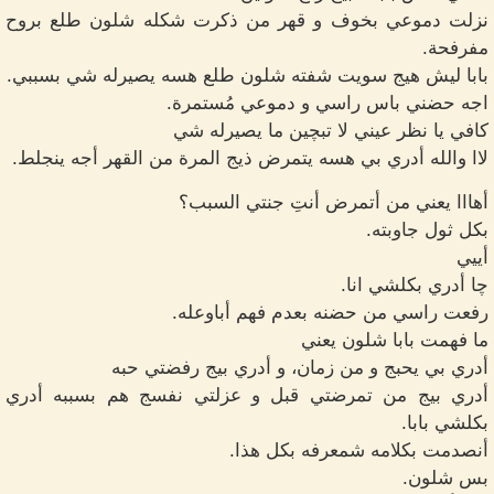
نزلت دموعي بخوف و قهر من ذكرت شكله شلون طلع بروح
مفرفحة.
بابا ليش هيج سويت شفته شلون طلع هسه يصيرله شي بسببي.
اجه حضني باس راسي و دموعي مُستمرة.
كافي يا نظر عيني لا تبچين ما يصيرله شي
لاا والله أدري بي هسه يتمرض ذيج المرة من القهر أجه ينجلط.
أهااا يعني من أتمرض أنتِ جنتي السبب؟
بكل ثول جاوبته.
أييي
چا أدري بكلشي انا.
رفعت راسي من حضنه بعدم فهم أباوعله.
ما فهمت بابا شلون يعني
أدري بي يحبج و من زمان، و أدري بيج رفضتي حبه
أدري بيج من تمرضتي قبل و عزلتي نفسج هم بسببه أدري
بكلشي بابا.
أنصدمت بكلامه شمعرفه بكل هذا.
بس شلون.