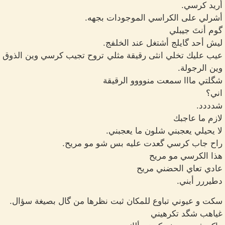
أريد كرسي.
أشرلي على الكراسي الموجودات بجهه.
گوم أنتَ جيبلي
ليش أحد گايلج أشتغل عند الخلفج.
عيب عليك تخلي انثى رقيقة مثلي تروح تجيب كرسي وين الذوق
وين الرجولة.
شگلتي مااا سمعت منوووو الرقيقة
اني؟
شدددد.
لازم ما عاجبك
لا يحيلي يعجبني شلون ما يعجبني.
راح جاب كرسي گعدت عليه بس شو مو مريح.
هذا الكرسي مو مريح
عادي تعاي الحضني مريح
دطيررر أبني.
سكت و عيوني تباوع للمكان ثبت نظرها من گال بصيغة سؤال.
غياهب شگد تكرهيني