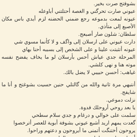
بشوفتج صرت بخير.
عيوني صارت تحرگني و الغصة أحتلتني أباوعله
عيونه لمعت بدموعه رجع ضمني الحضنه لزم أيدي باس مكان
الأصبع إلى متأذي.
سلطان: شلون صار أصبعج.
دارت عيوني على ارسلان إلى واگف و لا كأنما مسوي شي
عيونه أتثبتت علينا و على الشخص إلى بسببه أحنا بهاي
المرحلة جدي عياش أحس بأرسلان لو ما يخاف يفضح نفسه
موته هنا و نهى كلشي.
غياهب: أحسن حبيبي لا يضل بالك.
أنتبهي مرة ثانية والله من گالتلي حنين حسيت بشوغتج و أنا ما
شايفج.
نزلت دموعي.
يا بعد روحي أروحلك فدوة.
سلمت على خوالي و درغام و جدي سلام سطحي
گعدت يمهم اريد أشبع عيوني بشوفة أبوية للعصر أترخصوا
يروحون أختنگت أتمنى ما أيروحون و دعتهم وراحوا.