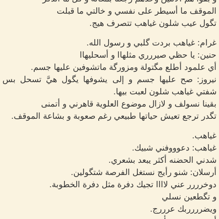
الموقف ما أسيطر على نفسي و خالتي ما قبلت
تگول عيب شلون غياهب تتصرف هيج.
غرام: غياهب بردت گلبي و رسول الله.
حنين: يا حظي صيررري مثلهاا و أسحليهاا
أي علمود أطلع مگتولة ومزورگة ماتشوفين عليها جسم.
نيروز: صح عليها جسم و إلى يشوفها يگول هيَّ تسحل بس
شفتي غياهب شلون لعبت بيها.
بقينا نسولف و لازال موضوع العلوية قاهرني و أتمنى
تگدر ترجع تعيش حياتها طبيعي رغم صعوبة و بشاعة الموقف.
غياهب.
غياهب: دعوووفني شبيك.
شدني الحضنه أكثر يبعد بشعري.
أرسلان: شنو رأيج نستغل الفرصة شتگولين.
دوخرررر عني لاااا تجيك دفرة مثل دفرة الخطوبة.
و تگطعين نسلي
ويضرررربك عرررج.