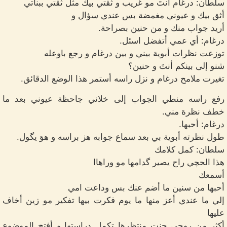
سلطان: درغام أنتَ مو غريب و ثقتي بيك مثل ثقتي ببناتي
أثق بيك و عيوني مغمضة بس عندي سؤال و
أريد جواب منك و من حنين بصراحة.
درغام: أي عمي أتفضل اسئل.
توزعت نظرات أبوية بيني و بين درغام و رجع باوعله
شنو إلى بينكم أنتَ و حنين؟
تغيرت ملامح درغام و نزل راسه أستمر هذا الوضع الدقائق.
رفع راسه منطي الجواب إلى خلاني جاحظة عيوني بعد ما
خطف نظرة مني.
درغام: أحبها.
طول نظرته أبوية بي بعد سماع جوابه هز براسه و هوَ يگول.
سلطان: كمل كلامك
هذا الحچي راح يصير گدامها مو وراهاا
أسمعك
أحبها من سنين ما أضم عنك بس وداعت امي
إلي ما عندي أعز منها ما يوم فكرت بيها تفكير مو زين أخاف
عليها
أكثر من روحي چنت منتظرها تكمل دراستها و أفتح الموضوع