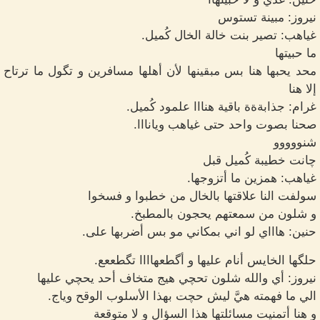
نيروز: مبينة تستوس
غياهب: تصير بنت خالة الخال كُميل.
ما حبيتها
محد يحبها هنا بس مبقينها لأن أهلها مسافرين و تگول ما ترتاح
إلا هنا
غرام: جذابةةة باقية هنااا علمود كُميل.
صحنا بصوت واحد حتى غياهب ويانااا.
شنووووو
چانت خطيبة كُميل قبل
غياهب: همزين ما أتزوجها.
سولفت النا علاقتها بالخال من خطبوا و فسخوا
و شلون من سمعتهم يحجون بالمطبخ.
حنين: هاااي لو اني بمكاني مو بس أضربها على.
حلگها الخايس أنام عليها و أگطعهاااا تگطععع.
نيروز: أي والله شلون تحچي هيج متخاف أحد يحچي عليها
الي ما فهمته هيَّ ليش حچت بهذا الأسلوب الوقح وياج.
و هنا أتمنيت مسائلتها هذا السؤال و لا متوقعة