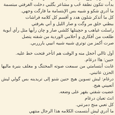
بدأت تتكون نطفة حُب و مشاعر بگلبي دخلت الغرفتي مبتسمة
ما أدري شكو و شبيه بس الإبتسامة ما فارگت وجهي.
كل ما أتذكر شلون هدد و أقسم كل كلامه فراشات
ببطني خلق مر وگت و صار الليل و أني بغرفتي
راسلت غياهب و حچيتلها كلشي صار و چان رأيها مثل رأي أبوية
طلعت من أفكاري و أحلامي الوردية من شفته يتصل
صرت أكمز من توتري شبيه شبيه انييي ياررربي.
أول تاالي أخجل منه و الوقت هم اتأخر فتحت خط عليه.
حنين: هاا درغام.
غابت أبتسامتي من سمعت صوته المختنگ و مغلف بنبرة ماليها
الحزن عاتبني.
درغام: ليش تسوين هيج حنين شنو إلى تريدينه بس گولي ليش
أتعبيني هيج.
عضيت شفتي بقهر على وضعه.
انتَ تعبان درغام
كل تعبي منج دمرتني.
ما أدري ليش أبتسمت الكلامه هذا الرجال منتهي