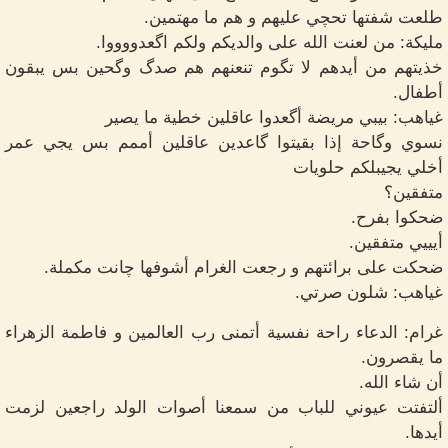
طلعت شفتها تحچي عليهم و هم ما مهتمين.
مليكة: من لعنت الله على والديكم ولكم اگعدووووا.
خذيتهم من أيدهم لا تگوم تنعنهم هم صدگ وگحين بس يبقون
أطفال.
غياهب: بيبي مريضة أگعدوا عاقلين خطية ما يصير
نسوي وگاحة إذا بقيتوا گاعدين عاقلين أممم بس يجي عمر
أخلي يجيبلكم حلويات
متفقين؟
ضحكوا بفرح.
أيييي متفقين.
ضحكت على برائتهم و رجعت الغرام أشوفها چانت مكملة.
غياهب: شلون صرتي.
غرام: الدعاء راحة نفسية أتمنى رب العالمين و فاطمة الزهراء
ما يقصرون.
أن شاء الله.
ألتفتت عيوني للباب من سمعنا أصوات الولد راجعين لزمت
أيدها.