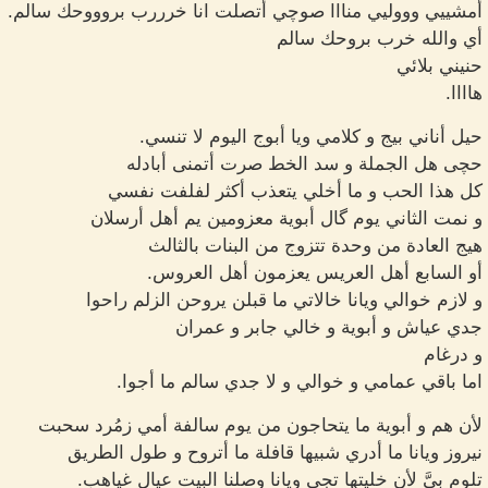
أمشييي وووليي منااا صوچي أتصلت انا خرررب بروووحك سالم.
أي والله خرب بروحك سالم
حنيني بلائي
هاااا.
حيل أناني بيج و كلامي ويا أبوج اليوم لا تنسي.
حچى هل الجملة و سد الخط صرت أتمنى أبادله
كل هذا الحب و ما أخلي يتعذب أكثر لفلفت نفسي
و نمت الثاني يوم گال أبوية معزومين يم أهل أرسلان
هيج العادة من وحدة تتزوج من البنات بالثالث
أو السابع أهل العريس يعزمون أهل العروس.
و لازم خوالي ويانا خالاتي ما قبلن يروحن الزلم راحوا
جدي عياش و أبوية و خالي جابر و عمران
و درغام
اما باقي عمامي و خوالي و لا جدي سالم ما أجوا.
لأن هم و أبوية ما يتحاجون من يوم سالفة أمي زمُرد سحبت
نيروز ويانا ما أدري شبيها قافلة ما أتروح و طول الطريق
تلوم بيَّ لأن خليتها تجي ويانا وصلنا البيت عيال غياهب.