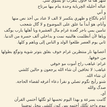
شهر هنا ما حاول يتقرب أو يسوي شي.
عباله أخليله الچرباية وحدة ينام بيها مرتاح
و أني
أنام بالگاع و ظهري يتكسر لا الف لا عناد بي أخذ نص منها
وأنام، هوَ أبداً ما علق على الموضوع و لا گال شعجب
تنامين يمي باجر گعدة غرام مال العشيرة ويا أهلها يارب يوگف
وياها لأن أنظلمت هالبنيه نمت و بداخلي ألف حسرة من الدنيا.
ثاني يوم العصر طلعوا الولد و الناس إلى وياهم و كلها.
أعصابها نار منتظرين غرام خوف بقلق بتوتر شوية وتوگع بطولها
من خوفها.
غرام: غياهب راح أموت مو خوفي
غياهب: لا تخافين أن شاء الله يرجعون و حالين كلشي
ان شاء الله.
شنو رأيج نگوم تصلي و نقرأ دعاء أعرفه لقضاء الحاجة.
صدگ والله
أي.
گامت بسرعة و بهذا اليوم تحسها لو تگلها أختمي القرآن
بيوم واحد تگلك أختمه بس كون كلشي ينحل توضينا