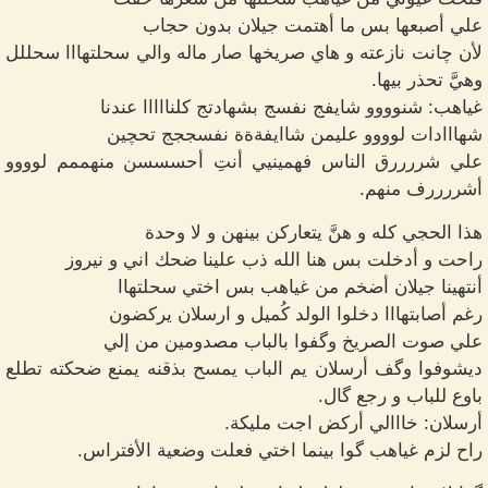
علي أصبعها بس ما أهتمت جيلان بدون حجاب
لأن چانت نازعته و هاي صريخها صار ماله والي سحلتهااا سحللل
وهيَّ تحذر بيها.
غياهب: شنوووو شايفج نفسج بشهادتج كلنااااا عندنا
شهااادات لوووو عليمن شاايفةةة نفسججج تحچين
علي شررررق الناس فهمينيي أنتِ أحسسسن منهممم لوووو
أشررررف منهم.
هذا الحجي كله و هنَّ يتعاركن بينهن و لا وحدة
راحت و أدخلت بس هنا الله ذب علينا ضحك اني و نيروز
أنتهينا جيلان أضخم من غياهب بس اختي سحلتهاا
رغم أصابتهااا دخلوا الولد كُميل و ارسلان يركضون
علي صوت الصريخ وگفوا بالباب مصدومين من إلي
ديشوفوا وگف أرسلان يم الباب يمسح بذقنه يمنع ضحكته تطلع
باوع للباب و رجع گال.
أرسلان: خااالي أركض اجت مليكة.
راح لزم غياهب گوا بينما اختي فعلت وضعية الأفتراس.