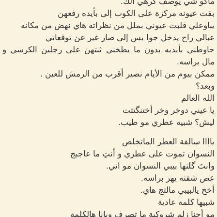
ماكو شي يوصف كرهي ألك.
بقت عيونه مركزة على الكوب إلى بأيده رفعهن
يباوعلي قلبت عيوني بملل من نظراته هاي نهض من مكانه
عبالي راح يدخل جوا بس إلى صار غير عن توقعاتي
حاوطني بأيديه بدون ما يطخني ثبتهن على رجلين الكرسي و
مال براسه.
ممكن بيوم من الأيام نصير أقرب من الرمش للعين .
وبعد؟
الله العالم
يا عيني دوخر وخر أختنگتتت
ليش؟ شبيه عطري مو طيب.
ياااا سالفة العطر الماتخلص
النسوان تموت على عطري و أنتِ ما عاجبج
وانتَ گلتها بيبي النسوان مو اني.
عض شفته يهز براسه.
أخخ يالبيبي مالتج هاي.
شبيها كلمة عادية
مو أحنا زلم شروكية ما تصرف ويانا هالكلمة