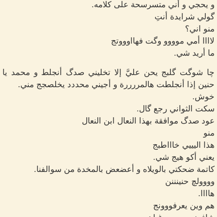
و يحجي و أني متسرسحة على كلامه.
گولي شرايدة أنتِ
منو اني؟
لاااا أمي موووو وگت فهااوووتج
ما أريد شي.
چا شوگت گلبج يحن عليَّ إلا تخليني صدگ أنجلط و محمد يا
حنين إذا أنجلطت هالمررررة و أجيني محددد يخلصجج مني.
خوش.
سكت الثواني رجع گال.
عود صدگ موافقة بهذا النعال ابن النعال
منو
هذا اليييي خاااطبج
يعني أكو هيج شي.
كاتمة ضحكتي بالويلاه و أعضعض بالمخدة من سوالفنا.
وووولچ حنينننن
هاااا.
هم وين يعرفووونج