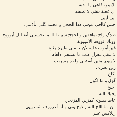
الابيض فاهي ما أحبه
أي عفية بنيتي لا تحبينه
أيي أييي
حنين كاافي عوفي هذا الحجي و محمد گلبي يأذيني.
صدگ راح توافقين و لججج شبيه انااا ما تحبينييي أنعلللل أبوووج
وولك عووفه الأبوووية
غير أموت عليه لأن خلفلي طيرة مثلج.
لا تبقى تتغزل عيب ما تستحي دلغام.
لا يبوي منين أستحي واحد مسربت
زين تعترف
اگلج
گول و ما اگول
أحبج
يحبك الله.
عاط بصوته كمزني المزنجر.
من شاااالج الله و ذبج يمي و أنا أعرررف شسوييي
ريلاكس عيني.