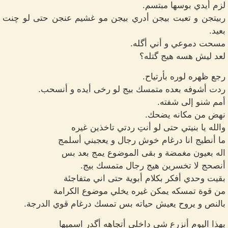
لزم أيدي بوسها مبتسم.
ربيتجن و تعبت بيجن أدري بيجن مو غشيم عنجن حتى لو چنت
بعيد.
مسحت دموعي و أني أگله.
لعد ليش هسه هيج گتله؟
رجع ظهره لوره بأرتياح.
ردت أشوفه بعده متمسك بيج لو رخى أيده و أنسحب.
أمم شنو إلى شفته.
نهض من مكانه يضحك.
والله يا بنيتي حتى لو أنتِ ردتي تاخذين غيره
ما أنطيج انا درغام خوش رجال و يعجبني أسلمج
اله بعيون مغمضة و بقى الموضوع يمج بعد بس
أنصحج لا تخسرين هيج رجال متمسك بيج.
بقيت وحدي أفكر بكلام أبوية حتى اني متفاجئة
من قوة تمسكه يمكن غيره يخلي موضوع الكرامة
بالنص و يروح يعيش حياته بس تمسك درغام قوي الدرجة.
بهذا اليوم أنزرع شي داخلي أتجاهه أگدر اسميها