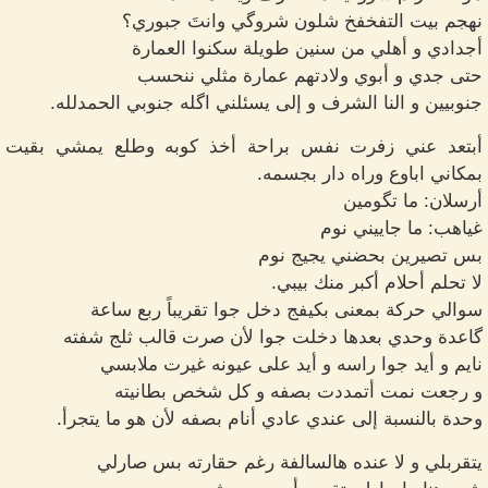
نهجم بيت التفخفخ شلون شروگي وانتَ جبوري؟
أجدادي و أهلي من سنين طويلة سكنوا العمارة
حتى جدي و أبوي ولادتهم عمارة مثلي ننحسب
جنوبيين و النا الشرف و إلى يسئلني اگله جنوبي الحمدلله.
أبتعد عني زفرت نفس براحة أخذ كوبه وطلع يمشي بقيت
بمكاني اباوع وراه دار بجسمه.
أرسلان: ما تگومين
غياهب: ما جاييني نوم
بس تصيرين بحضني يجيج نوم
لا تحلم أحلام أكبر منك بيبي.
سوالي حركة بمعنى بكيفج دخل جوا تقريباً ربع ساعة
گاعدة وحدي بعدها دخلت جوا لأن صرت قالب ثلج شفته
نايم و أيد جوا راسه و أيد على عيونه غيرت ملابسي
و رجعت نمت أتمددت بصفه و كل شخص بطانيته
وحدة بالنسبة إلى عندي عادي أنام بصفه لأن هو ما يتجرأ.
يتقربلي و لا عنده هالسالفة رغم حقارته بس صارلي