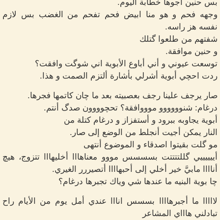
بس حنين أجوها خطابة اليوم.
وجهه فحم و هو منا ابيض فحم تفحم من الغضب بس لازم
نفسه هز راسه.
شفتهم من طلعوا گتلك
و حنين موافقة.
توسعت عيوني و أني أباوع الأبوية اني شوگت وافقت؟
ردت احچي أبوية أشرلي بأشارة ألتزم الصمت و هذا.
صار يرجف علينا رجف بعصبيته بعد ما چان كاتمها فجرها.
درغام: شنوووووو موووافقة؟ تحچوووون صدگ أنتم.
أبوية يجاوبه ببرود و أستفزاز و درغام كتلة من
النار يمكن أجيت أنجلط من الوضع إلى صار.
مو گلت بقيتوا اصدقاء و الموضوع أنتهى
أييييييي گللتتتتت بسسسس مووو معناهااا أخليهااا تتزوج، هيچ
أناااا مابيَّ خير أخلي إلى أحبهاااا أتصيررر الغيري.
چا بوية البنيه ما عندها شي وياك تجبرها درغام؟
لااااا ما أجبرهاااا بسسس انااا عندي أمل يوم من الأيام راح
تبادلني هاااي المشاعر