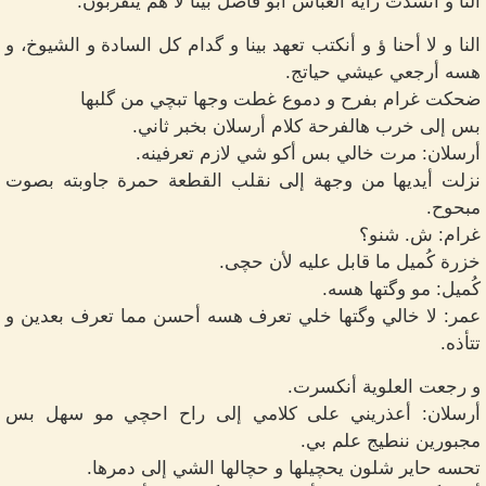
النا و أنشدت راية العباس أبو فاضل بينا لا هم يتقربون.
النا و لا أحنا ؤ و أنكتب تعهد بينا و گدام كل السادة و الشيوخ، و
هسه أرجعي عيشي حياتج.
ضحكت غرام بفرح و دموع غطت وجها تبچي من گلبها
بس إلى خرب هالفرحة كلام أرسلان بخبر ثاني.
أرسلان: مرت خالي بس أكو شي لازم تعرفينه.
نزلت أيديها من وجهة إلى نقلب القطعة حمرة جاوبته بصوت
مبحوح.
غرام: ش. شنو؟
خزرة كُميل ما قابل عليه لأن حچى.
كُميل: مو وگتها هسه.
عمر: لا خالي وگتها خلي تعرف هسه أحسن مما تعرف بعدين و
تتأذه.
و رجعت العلوية أنكسرت.
أرسلان: أعذريني على كلامي إلى راح احچي مو سهل بس
مجبورين ننطيج علم بي.
تحسه حاير شلون يحچيلها و حچالها الشي إلى دمرها.