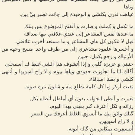
وياها
غياهب تدري بكلشي و الوحيدة إلى چانت تصبر بيَّ بين.
ما تكمل و كملت و صارت و أنفتح الموضوع بس بنتك
ما عندها نفس المشاعر إلى عندي علاقتي بيها صداقة
قبل لا تتكون كل هاي المشاعر و ما مستعد أخرب علاقتي
و أخسرها علمود مشاعري إلى من طرف واحد. مسح وجهه من
الأرتباك و رجع يكمل. حنين
حنيني و عزيزة گلبي و إذا أتشوف هذا الشي غلط ف أسمحلي
أگلك انا ما تجاوزت حدودي وياها بيوم و لا راح أسويها و أنتهى
كلشي و بقينا اصدقاء.
بقيت أركز ويا كل كلمة تطلع منه و شلون نبرة صوته.
تغيرت و أنطى الجواب بدون أي أماطل أنطاه بكل
رزانه و ثكل أعترف كبر بعيني بهذا اليوم.
گتلك واثق بيك ما أتسوي الغلط أعرفك من الصغر
و لا راح أسويهن.
أتبسمرت بمكاني من گاله أبوية.