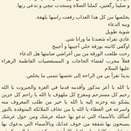
و صلينا رگعتين، كملنا الصلاة وسجدت تبچي و تدعي ربها.
يخلصها من كل هذا العذاب رفعت راسها بلهفة.
وينه الدعاء
شوية طويل
عادي نقراه شعندنا ما ورانا شي.
اوگفي كاتبته بورقة خلي أجيبها و أجيبج
رحت طلعت الورقة من بين أغراضي ضامتها هل الدعاء
فعلاً مجرب لقضاء الحاجات و المستعصيات الفاطمة الزهراء
عليها السلام
بدينا نقرأ بي من الراحة إلى تحسها تتمنى ما يخلص.
يا الله يا أعز مذكور وأقدمه قدما في العزة والجبروت يا الله
رحيم كل مسترحم ومفزع كل ملهوف يا الله يا راحم كل حزين
يشكو بثه وحزنه إليه يا الله يا خير من طلب المعروف منه
واسرعه في العطاء يا الله يا من تخاف الملائكة المتوقدة بالنور
أسألك بالأسماء التي تدعو بها حملة عرشك ومن حول عرشك
يسبحون بها شفقة من خوف عذابك وبالأسماء التي يدعوك بها