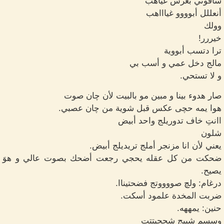
شافوني بعرس غياهب
أنعللل أبوووو غياااهب
وولك
خيررر!
ترا دتسب أبووية
مالج دخل عمي و أسب بي
و لا تستحي.
صار هدوء بينا و مبين مو بالبيت لأن چان صوت
هوا يمه حچى عكس قبل شوية من چان عصبي.
اانتِ خاف تدوريلج واحد أبيض
شلون
يعني لأن انا مزنجر أملج تريديلج أبيض.
ضحكت من كل عقله يحجي رجعت أضحك بصوت عالي و هوَ
يصيح.
درغام: ولچ صووووتج فضحتيناا.
ضربت المخدة علمود أسكت.
حنين: يمههه.
وسسم شبيج شحچيتتت