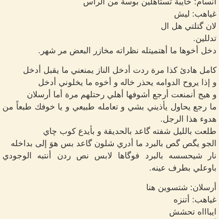
أنسام: خايبة تستاهلين بوسة من الراس
غياهب: ليش
لان گتلتي هل ال
تدللين.
دخل أخوها ما أهتميتله نظراته مخازر البعض مر شهر.
كامل هادئ كذا مرة ردت أدخل الناز يمنعني ما يقبل أدخل
و إذا يروح الدوامه يحذر خاله و أخوه ما يخلوني أدخل
و هيج أنمنعت أرجع أشوفها أهلي رحتلهم مرة أما أرسلان
ما رجع يحاول يأذيني بشي و تعامله طبيعي و يا خوفك طبعاً من
هدوء هذا الرجل.
طلعت بالليل شفته گاعد بالحديقة و بأيدع كوب چاي
الجو يگص گص بالبرد ما أدري شلون گاعد بس هوَ إلى بداخله
نار شيحسسه بالبرد فوگاها لابس نص ردن أنتبه الوجودي
باوعلي بطرف عينه.
أرسلان: شتسوين هنا
غياهب: أتنزه
ايباااه تحشش