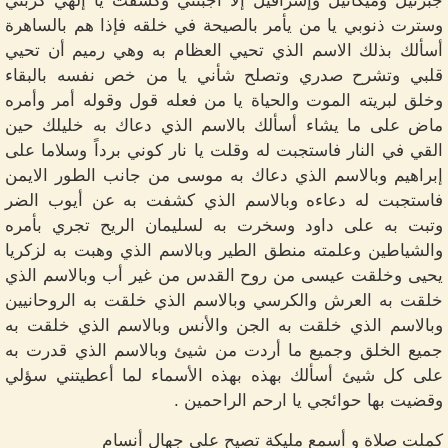
جبرئيل وميكائيل وإسرافيل إلا أجبتني وكشفت يا إلهي كربتي
وسترت ذنوبي يا من يأمر بالصيحة في خلقه فإذا هم بالساهرة
أسألك بذلك الاسم الذي تحيي العظام به وهي رميم أن تحيي
قلبي وتشرح صدري وتصلح شأني يا من خص نفسه بالبقاء
وخلق لبريته الموت والحياة يا من فعله قول وقوله أمر وأمره
ماض على ما يشاء أسألك بالاسم الذي دعاك به خليلك حين
القي في النار فاستجبت له وقلت يا نار كوني برداً وسلاما على
إبراهيم وبالاسم الذي دعاك به موسى من جانب الطور الايمن
فاستجبت له دعاءه وبالاسم الذي كشفت به عن أيوب الضر
وتبت به على داود وسخرت به لسليمان الريح تجري بأمره
والشياطين وعلمته منطق الطير وبالاسم الذي وهبت به لزكريا
يحيى وخلقت عيسى من روح القدس من غير أب وبالاسم الذي
خلقت به العرش والكرسي وبالاسم الذي خلقت به الروحانيين
وبالاسم الذي خلقت به الجن والأنس وبالاسم الذي خلقت به
جميع الخلق وجميع ما أردت من شيئ وبالاسم الذي قدرت به
على كل شيئ أسألك بهذه بهذه الأسماء لما أعطيتني سؤلي
وقضيت بها حوائجي يا ارحم الراحمين .
كملت صلاة و أسمع مليكة تصيح على جهال أنسام