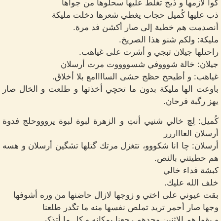
گوا لازمها و ذيج تغلط عليها سحلوها من جواها
ذب عليها كُميل حجاب يغطي شعرها دخلت مليكة
أنصدمت هم خطية إلى صار أكشن فد مرة.
مليكة: ولكم شنو هذا الصريخ.
راحتلها جيلان تبجي و أشرت على غياهب.
جيلان: خالة شوووفي شسووووت مرت أرسلان
غياهب: و أطيحح حظج حشى الساااامع بلا أخلاق.
باوعت الها مليكة بدون ما تحچي أخذتها و طلعت و الخال صار
يهز رگبة فرحان.
كُميل: لِچ خالي شنيي أنتِ و الزهرة لبوة لبوة يروووحلج فدوة
أرسلان العاااررر
أرسلان: چا انا شكووو، تتغزل مرتك گتلها تشگين أرسلان و هسه
هم حطيتني بالنص.
كبشة فداء خالي
خلف الله عليك.
بقت عيوني على اختي و زوجها لازال حاضنها من وره أشوفها
وجها صار أحمر تريد تملص نفسها منه ما تگدر طلعنا
و بقوا هم الاثنين وحدهم رجعنا بمكانه و كل ما أتذكر