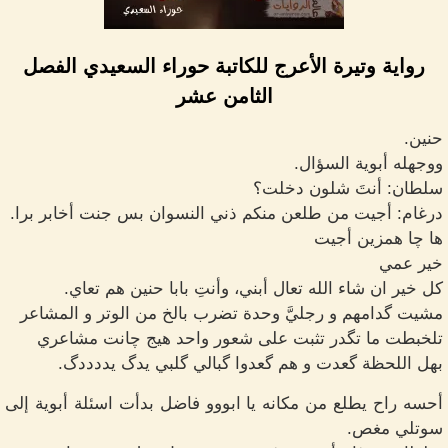
رواية وتيرة الأعرج للكاتبة حوراء السعيدي الفصل
الثامن عشر
حنين.
ووجهله أبوية السؤال.
سلطان: أنتَ شلون دخلت؟
درغام: أجيت من طلعن منكم ذني النسوان بس جنت أخابر برا.
ها چا همزين أجيت
خير عمي
كل خير ان شاء الله تعال أبني، وأنتِ بابا حنين هم تعاي.
مشيت گدامهم و رجليَّ وحدة تضرب بالخ من الوتر و المشاعر
تلخبطت ما تگدر تثبت على شعور واحد هيج چانت مشاعري
بهل اللحظة گعدت و هم گعدوا گبالي گلبي يدگ يددددگ.
أحسه راح يطلع من مكانه يا ابووو فاضل بدأت اسئلة أبوية إلى
سوتلي مغص.