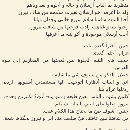
متظرينا يم الباب أرسلان و خاله و أخوه و بعد وياهم
ولد ما أعرفه أخو أرسلان تغيرت ملامحه من شاف نيروز
أحنا البنات سلمنا سلام سريع خالتي وجدان ويانا
رحبوا بينا و غياهب زادت فرحتها من شافت نيروز
أخت أرسلان موجودة و أكو بنيه ما أعرفها.
حنين: أخيراً گعدة بنات.
غرام: أحلى گعدة.
حچت هاي البنيه الحلوة بس لمحتها من المعازيم إلى بيوم
العرس.
جيلان: الفكر من يشوف شي ما شايفه.
اني و البنات أنظارنا أتوجهت الها مستنقدين أسلوبها الرديئ
ردتلها غرام هنا.
كلمن يشوف الناس بعين طبعه و منو يمج أنتِ؟ تكمزين وحدج.
نيروز: صلوا على النبي يا بنات شبيكم.
حنين: أشوف صح ما يحتاج هذا الكلام عيب.
من شافتنا هيج عافتنا، هيَّ طلعت منا. اني و نيروز لحگناها بغمة.
حنين: غدي و لا حبيتهاا