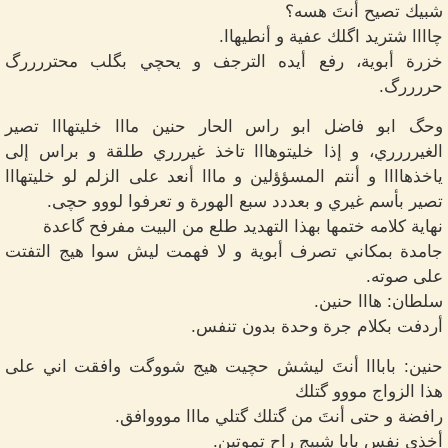
شبيك تصيح أنتَ هسه؟
چاااا شتريد اگلك عفية و أنطيهاا.
خزرة أبوية، رفع أيده الترجف و يحچي بگلب محتررررگ
حررررگ.
وحگ ابو فاضل ابو راس الحار حنين مااا خليتهااا تصير
الغيرررري، و إذا خليتوهااا تاخذ غيررري طلقة و براس إلى
ياخذهاااا و أنتم المسؤؤلين و مااا أنعد على الزلم لو خليتهااا
تصير بأسم غيري و بعددد سبع الهورة و تعرفوا لووو حچى.
نهاية كلامه ختمها بهذا التهديد طلع من البيت مفرفح گاعدة
جامدة بمكاني تصرف أبوية و لا فهمت ليش سوا هيج التفتت
على صوته.
سلطان: هااا حنين.
أردفت بكلام جرة وحدة بدون تنفس.
حنين: بابااا أنتَ ليشش حچيت هيج شووگت وافقت اني على
هذا الزواج مووو گتلك
رافضة و حتى أنتَ من گتلك گتلي مااا موووافق.
أخذي نفس بابا شبيج راح تموتين.