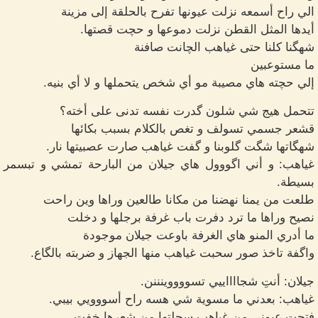
الي راح أسمعه نزلت عيونها تفرح بالحلقة إلى مزينة
أيدها المثل القطن نزلت دموعها و حچت قصتها.
شهگنا كلنا حتى غياهب الچانت صافنة
ما مستوعبين
إلي حچته هاي مصيبة مو أي شخص يتحملها و لا أي بنيه.
تتحمل هيج شي شلون گدرت نفسه تدنى على أخته؟
قشعر جسمي تسولف و تغص بالكلام بسبب بكائها
شهگاتها شگت گلوبنا و گفت غياهب صارت عصبيتها نار.
غياهب: و أني اگووول هاي جيلان من البارحة تمشي و تبسمر
بسيطة.
طلعت من يمنا نهضنا من مكانا طالعين وراها وين راحت
نصيح وراها ما ترد دفرت باب غرفة برجلها و دخلت
ما أدري المنو هاي الغرفة باوعت جيلان موجودة
واگفة تاخذ صور سحبت غياهب منها الجهاز و ضربته بالگاع.
جيلان: أنتِ شجااااييي تسووووينننن.
غياهب: بعدني ما مسوية شي هسه راح أسووويي بيبي.
فتحت عيوني من غياهب سحلتها من شعرها خفت