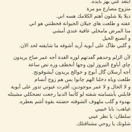
أبتعد عني يهز بأيده.
متزوج مصارع مو مرة
ديلا يلا شلون أهتم الكلامك هسه اني.
عفته و طلعت هاي جيلان الحيوانة فحطتني هو اني
منا المرض مامخلي عافية عندي أمشي
و أتصنع الحيل
و گلبي طاگ على أبوية أريد أشوفه ما شايفته لحد الان.
لأن الزلم وحدهم گعدتهم لوره الغدة أجه عمر صاح يريدون
چاي أباوع النيروز لون وجها أنخطف وره نص ساعة
أجه أرسلان گال أبوج و خوالج يريدون أيشوفونج.
طلعت وياه دخلنا الهم چانوا بس هم زوج أنسام
و لا الخال و لا عمر موجودين، أفترت عيوني تدور على أبوية
قابلني بأبتسامته شفته لو كأنما الدنيا رجعت تضحكلي مشيتله
بهدوء و گلب ملهوف الشوفته حضنته بقوة أشم بعطره.
غياهب: بابا حَبيبي
سلطان: يا نظر عيني
شلونك يا روحي مشتاقتلك.