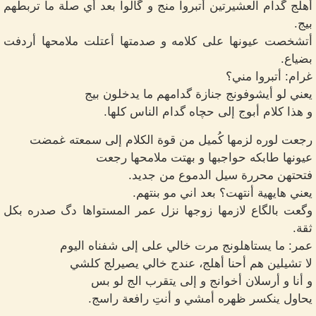
أهلج گدام العشيرتين أتبروا منج و گالوا بعد أي صلة ما تربطهم
بيج.
أتشخصت عيونها على كلامه و صدمتها أعتلت ملامحها أردفت
بضياع.
غرام: أتبروا مني؟
يعني لو أيشوفونج جنازة گدامهم ما يدخلون بيج
و هذا كلام أبوج إلى حچاه گدام الناس كلها.
رجعت لوره لزمها كُميل من قوة الكلام إلى سمعته غمضت
عيونها طابكه حواجبها و بهتت ملامحها رجعت
فتحتهن محررة سيل الدموع من جديد.
يعني هايهية أنتهت؟ بعد اني مو بنتهم.
وگعت بالگاع لازمها زوجها نزل عمر المستواها دگ صدره بكل
ثقة.
عمر: ما يستاهلونج مرت خالي على إلى شفناه اليوم
لا تشيلين هم أحنا أهلج، عندج خالي يصيرلج كلشي
و أنا و أرسلان أخوانج و إلى يتقرب الج لو بس
يحاول ينكسر ظهره أمشي و أنتِ رافعة راسج.