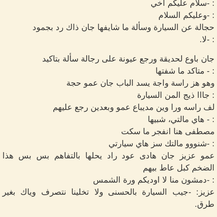
: -سلام عليكم أخي
: -وعليكم السلام
حجالة عن السيارة وسألة ما شايفها جان ذاك رد بجمود
: -لا.
جان باوع لحديقة ورجع عيونة على رجالة سألة بتاكيد
: - متاكد ما شفتها
وهو هز راسة واجة يسد الباب جان عمو حجة
: جااا ذيج المن السيارة
لف راسه ورا وين مديباع عمو وبعدين رجع عليهم
: - هاي مالتي، شبيها
مصطفى هنا انفجر ما سكت
: -شنووو مالتك سز هاي سيارتي
عمو عزيز جان هادى عود راد يحلها بالتفاهم بس بس هذا
الضخم كبل عاط بيهم
: -دمشون منا لا اوديكم ورة الشمس
عزيز: -جيب السيارة بالحسنى ولا تخلينا نتصرف وياك بغير
طرق.