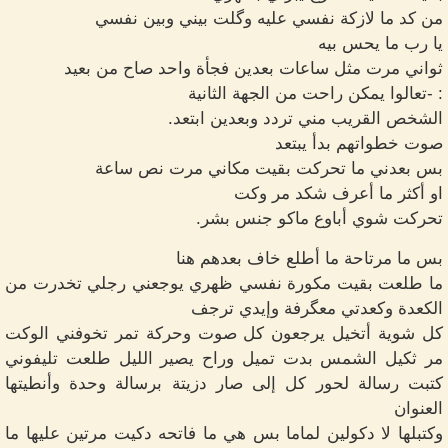
من كد ما لازكة نفسي عليه وگلت بيني وبين نفسي
يا رب ما يحس بيه
ثواني مرت مثل ساعات بعدين فجأة واحد صاح من بعيد
: -تعالوا يمكن راحت من الجهة الثانية
الشخص القريب مني تردد وبعدين ابتعد.
صوت خطواتهم بدأ يبتعد
بس بعدني ما تحركت بقيت مكاني مرت نص ساعة
او أكثر ما أعرف شكد مر وكت
تحركت شوي أباوع ماكو جنس بشر.
بس ما مرتاحة ما أطلع خاف بعدهم هنا
ما طلعت بقيت مكورة نفسي ظهري يوجعني رجلي تخدرت من
الكعدة وكعدتي معگرفة وإيدي ترجف
كل شوية أتخيل يرجعون كل صوت وحركة تمر تخوفني الوكت
مر ثكيل الشمس بدت تميل وراح يصير الليل طلعت تليفوني
كتبت رسالة لحور كل إلى صار دزيتة برسالة وحدة وأنطيتها
العنوان
وكتبلها لا دكولين لماما بس هي ما فاتحه دكيت مرتين عليها ما