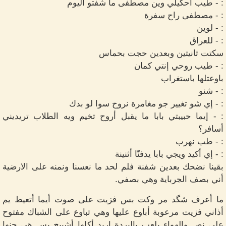
: - طيب احكيلي وين مصطفى ما شفتو اليوم
: - مصطفى راح سفرة
: - لوين
: - للعراق
سكتت ثانيتين وبعدين حجت بحماس
: - طيب روحي إنتي كمان
باوعتلها باستغراب
: - شنو
: - إي شو تغيير جو مغامرة نروح سوا لو بدك
: - إيما حبيبتي بابا ما يقبل أروح تخيم ويه الطلاب تريديني
أسافر؟
: - طب نهرب
: - إي أكيد ويجي بابا يدفنّا أثنينة
بقينا نضحك بعدين شفنة فلم لحد ما نعسنا ونمنه على الارضية
أني بصف الجرباية وهي بصفي.
ما أعرف شگد مر وكت بس فزيت على صوت أيما أتعيط يم
أذاني فزيت مرعوبة أباوع عليها وهي تباوع على الشباك مفتوح
على نص والهواء يلعب بالبردة اريد أكلها أشبيج بس هي جنها