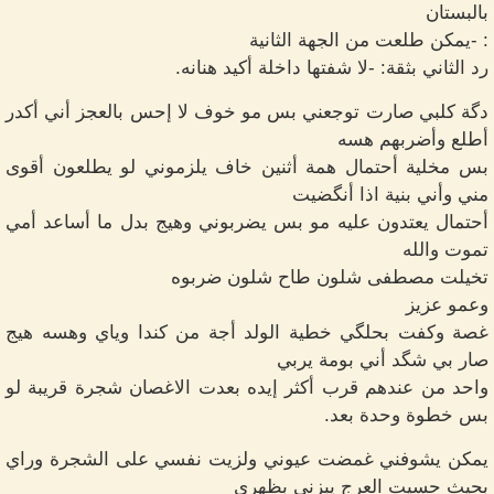
بالبستان
: -يمكن طلعت من الجهة الثانية
رد الثاني بثقة: -لا شفتها داخلة أكيد هنانه.
دگة كلبي صارت توجعني بس مو خوف لا إحس بالعجز أني أكدر
أطلع وأضربهم هسه
بس مخلية أحتمال همة أثنين خاف يلزموني لو يطلعون أقوى
مني وأني بنية اذا أنگضيت
أحتمال يعتدون عليه مو بس يضربوني وهيج بدل ما أساعد أمي
تموت والله
تخيلت مصطفى شلون طاح شلون ضربوه
وعمو عزيز
غصة وكفت بحلگي خطية الولد أجة من كندا وياي وهسه هيج
صار بي شگد أني بومة يربي
واحد من عندهم قرب أكثر إيده بعدت الاغصان شجرة قريبة لو
بس خطوة وحدة بعد.
يمكن يشوفني غمضت عيوني ولزيت نفسي على الشجرة وراي
بحيث حسيت العرج يبزني بظهري