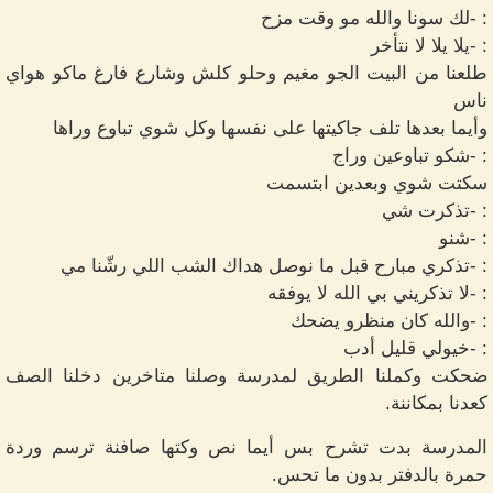
: -لك سونا والله مو وقت مزح
: -يلا يلا لا نتأخر
طلعنا من البيت الجو مغيم وحلو كلش وشارع فارغ ماكو هواي
ناس
وأيما بعدها تلف جاكيتها على نفسها وكل شوي تباوع وراها
: -شكو تباوعين وراج
سكتت شوي وبعدين ابتسمت
: -تذكرت شي
: -شنو
: -تذكري مبارح قبل ما نوصل هداك الشب اللي رشّنا مي
: -لا تذكريني بي الله لا يوفقه
: -والله كان منظرو يضحك
: -خيولي قليل أدب
ضحكت وكملنا الطريق لمدرسة وصلنا متاخرين دخلنا الصف
كعدنا بمكاننة.
المدرسة بدت تشرح بس أيما نص وكتها صافنة ترسم وردة
حمرة بالدفتر بدون ما تحس.