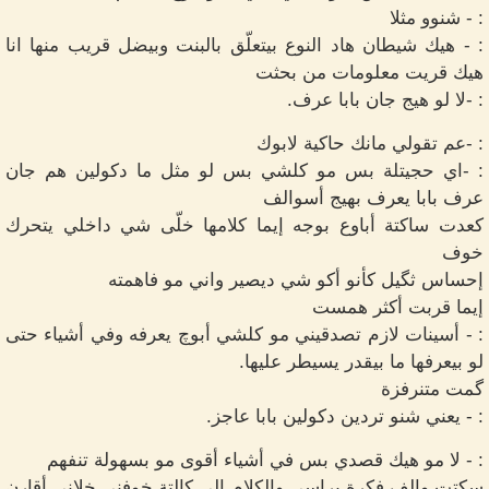
: - شنوو مثلا
: - هيك شيطان هاد النوع بيتعلّق بالبنت وبيضل قريب منها انا
هيك قريت معلومات من بحثت
: -لا لو هيج جان بابا عرف.
: -عم تقولي مانك حاكية لابوك
: -اي حجيتلة بس مو كلشي بس لو مثل ما دكولين هم جان
عرف بابا يعرف بهيج أسوالف
كعدت ساكتة أباوع بوجه إيما كلامها خلّى شي داخلي يتحرك
خوف
إحساس ثگيل كأنو أكو شي ديصير واني مو فاهمته
إيما قربت أكثر همست
: - أسينات لازم تصدقيني مو كلشي أبوچ يعرفه وفي أشياء حتى
لو بيعرفها ما بيقدر يسيطر عليها.
گمت متنرفزة
: - يعني شنو تردين دكولين بابا عاجز.
: - لا مو هيك قصدي بس في أشياء أقوى مو بسهولة تنفهم
سكتت والف فكرة براسي والكلام إلى كالتة خوفني خلاني أقارن