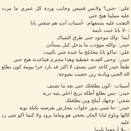
علي: -جني؟ ولابس قميص وجايب وردة كل عمري ما مرت
عليه منيلينا هيج جني
التفتت عليه بستفهام: -أسينات أنتِ هم شفتي بابا
: -لا بابا جنت نايمة
أيما: -ولك موجود حتى طرق الشباك
حيدر: -والله موؤدب ما يدخل كبل يستأذن
علي: -ماكو بابا يتخايلج ما عندة جني بالبيت
حيدر: -وحتى العدنة عفطية وهذا محترم فماعدنة هيج جني
طبعاً حيدر كاعد حتى يصنف لا اكثر فد بارد خرا بيومة كون يطلع
الة الجني ويادبة زين حجيت بضوجة.
أسينات: -كون يطلعلك حتى بعد ما تصنف
حيدر: -بس يطلع أطكة بزيج اخلي يتيه دربة
شجن: -وجهك أملح وين يطلعلك
حيدر: -جا شني يدور حلوات يتحارش بعرضنه نكتلة بوية
كالها وباوع لبابا الجان يحجي هو وماما برود ولا كنما اكو شي رد
عليه
: -يلا أرجعوا ناموا