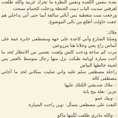
بعدة بنفس الكعدة ونفس النظرة ما تحرك غريبة والله طلعت
لغرفتي سديت الباب ذبيت الجنطة ودخلت للحمام سبحت
ورجعت نمت متغطية بس أبالي سالفة أيما حتى أني بداخلي هم
خفت حاولت أطلع من بالي الموضوع.
ملاك:
وصلنا الشارع وأني كاعدة على جهه ومصطفى خابرة عمة على
أساس راح يجي وخلانا هنا مزروعين
مرت كم ساعة ودخت كلش ولعبت نفسي من الانتظار لحد ما
أجت سيارة اوبامة طبكت نزل منها رجال متوسط بالعمر بس
لحيتة خالطها البياض
راحلة مصطفى سلم عليه واني ضليت بمكاني لحد ما أجاني
مصطفى كالة
: -ملاك صديقتي الكتلك عليها
عزيز: -هلة بيج يابة
: -وبيك عمو
التفت على مصطفى بتسأل: -وين راحت السيارة.
: -والله مادري طلعت لگيتها ماكو