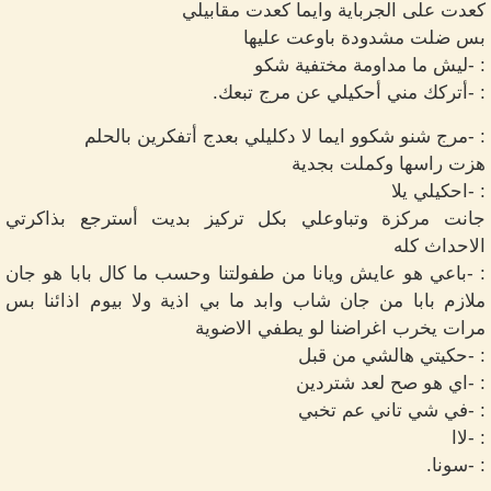
كعدت على الجرباية وايما كعدت مقابيلي
بس ضلت مشدودة باوعت عليها
: -ليش ما مداومة مختفية شكو
: -أتركك مني أحكيلي عن مرج تبعك.
: -مرج شنو شكوو ايما لا دكليلي بعدج أتفكرين بالحلم
هزت راسها وكملت بجدية
: -احكيلي يلا
جانت مركزة وتباوعلي بكل تركيز بديت أسترجع بذاكرتي
الاحداث كله
: -باعي هو عايش ويانا من طفولتنا وحسب ما كال بابا هو جان
ملازم بابا من جان شاب وابد ما بي اذية ولا بيوم اذائنا بس
مرات يخرب اغراضنا لو يطفي الاضوية
: -حكيتي هالشي من قبل
: -اي هو صح لعد شتردين
: -في شي تاني عم تخبي
: -لاا
: -سونا.