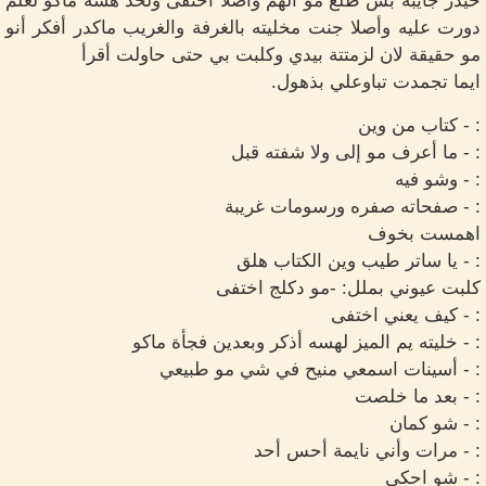
حيدر جايبة بس طلع مو الهم وأصلا أختفى ولحد هسه ماكو لعلم
دورت عليه وأصلا جنت مخليته بالغرفة والغريب ماكدر أفكر أنو
مو حقيقة لان لزمتتة بيدي وكلبت بي حتى حاولت أقرأ
ايما تجمدت تباوعلي بذهول.
: - كتاب من وين
: - ما أعرف مو إلى ولا شفته قبل
: - وشو فيه
: - صفحاته صفره ورسومات غريبة
اهمست بخوف
: - يا ساتر طيب وين الكتاب هلق
كلبت عيوني بملل: -مو دكلج اختفى
: - كيف يعني اختفى
: - خليته يم الميز لهسه أذكر وبعدين فجأة ماكو
: - أسينات اسمعي منيح في شي مو طبيعي
: - بعد ما خلصت
: - شو كمان
: - مرات وأني نايمة أحس أحد
: - شو احكي