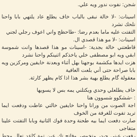
شجن: نفوت ندور ويه علي.
اسينات: -لا خالة نبقى بالباب خاف يطلع عاد يلتهي بابا واحنا
نلحك نشرد
التفتت عليه ماما بعدم رضا: -طاحظج واني اعوف رجلي لجني
اسينات: -لا مو هذا قصدي ال.
قاطعتني خالة بجدية: -اسينات مو هذا قصدها وانت شموسة
ابقي ويه ابو مصطفى خلي ياخذكم اثنينكم واحنا نشرد
هزت ايدها مكشمة بوجهنا بهل أثناء وبعدنة خايفين ومركزين ويه
بابا صراحة حتى أني بلعت العافية
معقولة گام يطلع بهية بشر هذا اذا كام يظهر كارثة.
خاف يطلعلي وحدي ويكتلني يمه بس لا يسويها
: -ششكوو شسوون هنا
اجة الصوت من ورانا واحنا خايفين خالتي عاطت ودفعت ايما
تريد تفوت للغرفة من الخوف
صارت دفعت ايما بيه طحنة وحدة فوك الثانية وبابا التفتت علينا
متفاجى
رفعت عيني حيدر متخوصر وفاتح تك عين توة كاعد تعال وحط