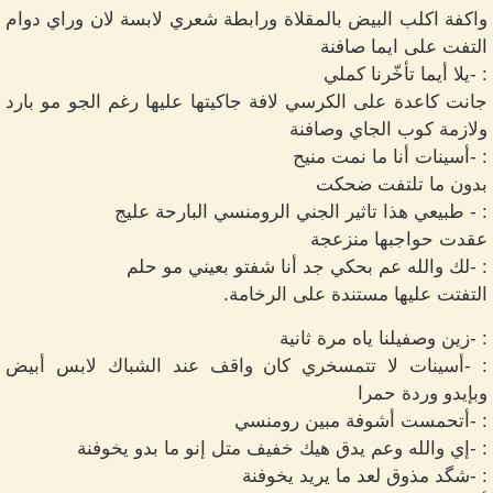
واكفة اكلب البيض بالمقلاة ورابطة شعري لابسة لان وراي دوام
التفت على ايما صافنة
: -يلا أيما تأخّرنا كملي
جانت كاعدة على الكرسي لافة جاكيتها عليها رغم الجو مو بارد
ولازمة كوب الجاي وصافنة
: -أسينات أنا ما نمت منيح
بدون ما تلتفت ضحكت
: - طبيعي هذا تاثير الجني الرومنسي البارحة عليج
عقدت حواجبها منزعجة
: -لك والله عم بحكي جد أنا شفتو بعيني مو حلم
التفتت عليها مستندة على الرخامة.
: -زين وصفيلنا ياه مرة ثانية
: -أسينات لا تتمسخري كان واقف عند الشباك لابس أبيض
وبإيدو وردة حمرا
: -أتحمست أشوفة مبين رومنسي
: -إي والله وعم يدق هيك خفيف متل إنو ما بدو يخوفنة
: -شگد مذوق لعد ما يريد يخوفنة