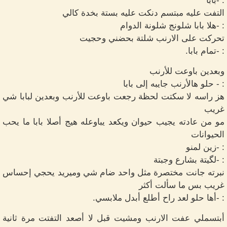
: -بابا
التفت عليه مبتسم دنكت عليه بستة بخدة كالي
: -هلا بابا شلونج شلونة الدوام
تحركت على الارنب شلتة بحضني وحجيت
: -تمام بابا.
وبعدين باوعت للأرنب
: - حلو هالأرنب جايبه إلى بابا
هز راسه لا سكتت لحظة رجعت باوعت للأرنب وبعدين لبابا شي
غريب
مو من عادته يجيب حيوان ويكعد يباوعله هيج أصلا بابا ما يحب
الحيوانات
: -زين لمنو
: -لگيتة بشارع وجبتة
نبرته جانت مختصرة مثل واحد ضام شي وميريد يحجي إحساس
غريب بس ما سألت أكثر
: -أها حلو لعد راح أطلع أبدل ملابسي.
أبتسملي عفت الارنب ومشيت قبل لا أصعد التفتت مرة ثانية