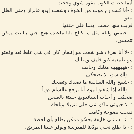
أيما حطت الكوب بقوة شوي وحجت
: -أنا كنت رح موت من الخوف وشفت إيدو عالزاز وحتى الظل
تبعو
قربت منها حطت إيدها على جتفها
: -حبيبتي والله مثل ما كالج بابا ماعندة هيج جني بالبيت يمكن
تتخيلين.
: -لا أنا بعرف شو شفت مو إنسان كان في شي غلط فيه وقفتو
مو طبيعية كنو خايف ومتلبك
: -ههههههه متلبك وخايف
: -ولك سونا لا تضحكي
: -شبيج والله السالفة ما تصدك وتضحك
: -والله إذا شفتو اليوم أنا برجع عالشام فوراً
ضحكت و أخذت الساندويچ خليتة بالصحن
: -لا حبيبتي ماكو شي خلي نتريك ونلحك
نفخت بضوجة وكامت
: -أنا لساتني خايفة بحسّو ممكن يطلع بأي لحظة
: -إذا طلع نخلي يودّينا للمدرسة ويوفر علينا الطريق.