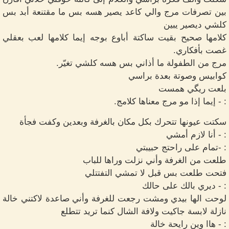
بين تصرفات مرج والي كاعد يصير هسه بس ما مقتنعة أبد بس
كلشي ديصير يبين
كلامها صحيح بقيت ساكتة أباوع بوجه إيما كلامها لعب بعقلي
غصت بأفكاري.
مرج من الطفولة ما أذاني بس هسه كلشي تغيّر.
كوابيس وصوتة بعدة براسي
بلعت ريگي همست
: - إيما إذا مو مرج معناها كلامج.
سكتت عيونها تتحرك بكل مكان بالغرفة وبعدين وكفت فجأة
: - أنا لازم أمشي
: -تمام على راحتج حبيبتي
طلعت من الغرفة وأني نزلت وراها للباب
فتحت طلعت بس قبل لا تمشي التفتتلي
: - ديري بالك على حالك
لوحت الها بيدي ومشت رجعت للغرفة وأني صاعدة لاكتني خالة
نازلة لابسة جاكيت ولافة الشال كنما تريد تتطلع
: - هاا وين رايحة خالة