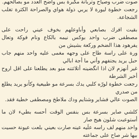
صوت ضرب وصياح وتربانة مكبرة بس واضح العدد مو بصالحهم.
رجعت خطوة ليورة لا يربي ذولة هواي والصراحة الكثرة تغلب
الشجاعة.
بقيت افرك بصابعي وأباوعلهم بخوف عيني راحت على
مصطفى ضرب واحد بوكس نيمه بالكاع ونام فوكة وتعال
يفرهود هذا الضخم وركعة بشيش من
ورة على راسة طاح على وجهه مغمى عليه واحد منهم جاب
حبل يريد يجتفهم وأني ما أجة ابالي
غير أنهزم لان اذا انگضينه أتلاثتنه منو بعد يطلعنا على اقل اروح
أخبر الشرطة
رجعت خطوة لورّه كلبي يدك بسرعة مو طبيعية وكأنو يريد يطلع
من صدري
الصوت عالي فشاير وشتايم ودك ملاطخ ومصطفى خطية فقد.
كلشي صاير بسرعة بس بنفس الوقت أحسه بطيء لان ما
أستوعبت شلون هيج صار
واحد منهم لف راسه علَيه عينه صارت بعيني بلعت عيونة حسيت
بيها شر صاح على جماعته