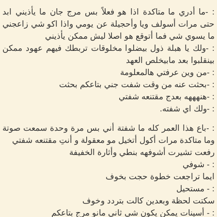
: -ما أدري ما متاكدة اذا هو فعلاً بس مرج جان ما يأذيني ابد
حتى مرات أسولف ويا وأحجيلة عن يومي واذا اكو شي زاعجني
ما يسوي شي فما أتوقع هو اصلا ليش ممكن يأذيني
: -ولك يا هبلة ذول بيضلوا مخلوقات تربطك فيهم عهود ممكن
بينقلبوا بعد مابيخلص العهد
: -من وين عرفتي هالمعلومة
: -بحثت عنه من وقت شفت جني بتاعكم بحثت
: -هنهههه بعدج مقتنعه شفتي
: -ولك اي شفته.
: -باع هذا العمر كله ما شفتة أني بس مرة وحدة سمعت صوتة
وما متاكدة مرات أكول أتخيل مو معقولة و أنتِ مقتنعه شفتي
رفعت تشيرت أشوفهه بنطي وأثارة الخفيفة
: - شوفي
ايما تراجعت خطوة حجت بخوف
: - مستحيل
سكتت لحظة وبعدين كالت بتردد وخوف
: - أسينات يمكن يكون شي ثاني مانو مرج بتاعكم