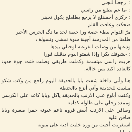
: -رجعنا للجني
: -ما عم بطلع من راسي
: -ركزي أحسنلچ لا يرجع يطلعلج يكول تحبني
ضحكت وعافت القلم
مرّ الدوام ببطء حصة ورا حصة لحد ما دگ الجرس الأخير
طلعنا من المدرسة أجينة سوة نمشي ونسولف
ودعتها من وصلت للفرعنة لوحتلي بيدها
: -بشوفك بكرا وإذا شفتو اليوم بدقلك فورا
هزيت راسي مبتسمة وكملت طريقي وصلت فتت جوة هدوء
كالعادة اكيد بس خاالة.
هنا وأني داخلة شفت بابا بالحديقة اليوم راجع من وكت شكو
مشيت للحديقة وأني أنزع باالجنطة
وكفت أباوع على الارنب بالحديقة ياكل وبابا كاعد على الكرسي
وممدد رجلي على طاولة كدامة
وصافن على الارنب أبيض فروه ناعم عيونه حمرا صغيرة وبابا
صافن عليه
استغربت أجيت من ورة خليت ادية على متونة