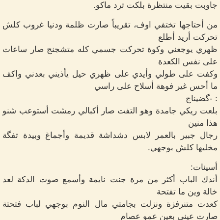
جاوبت بقيت منتظرة بلكت ترد ماكو.
من أحتاجها تختفي اوف، تقريباً صارت ظلمة ودنيا غروب كلش
تحركت أريد أطلع
ظهري يوجعني وكوة تحركت جسمي كله متشجنج صار ساعات
على نفس الكعدة
وكفت على طولي وأيدي على ظهري حيل يأذيني بعدني واكف
ما أحس غير فوهة أسلاح على راسي
: -گضيناج
بلعت ريكي جامدة وهو التفت صار أكبالي رمشت أستوعب شنو
هذا منين
رجال جبير بالعمر لابس دشداشة قديمة وأجماغ وبيدة تفگة
مخليها كلش بوجهي.
أسينات:
أندك الباب أكثر من مرة جنت نايمة وأسمع صوت الدكة لعد
خالة وين ما تفتحة
كعدت متنرفزة ونزلت بجامتي مال النوم بوجهي لباب فتحتة
صارت عيني بعين عمو عصام