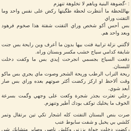
: -گضوهة البنية وياهم لا تخلوهة تنهزم
بهاللحظة ما أنتظرت لحظة طگيتها ركض على نفس واحد وما
التفتت وراي
بس أحس أكو شخص وراي التفتت شفتة هذا صخوم فرهود
وبعد واحد هم.
لاگتني نزلة ترابية فتت بيها بدون ما أعرف وين رايحة بس جنت
شايفة كدامي سياج خشب مكسر وبستان وراه.
دفعت السياج بجسمي انجرحت إيدي بس ما وكفت دخلت
للبستان.
ريحة التراب الرطب وريحة الشجر وصوت ماي يجري بس ماكو
وقت ألاحظ او اركز ركضت أكثر صوتهم بعده وراي بس صار
أبعد شوي.
رجلي تعثرت بجذر شجرة وكعت على وجهي وگمت بسرعة
الخوف ما يخليك توكف بودك أطير وتنهزم.
صرت بنص البستان التفتت كله اشجار تكي تين برتقال وتمر
كلشي بي يخبل و شفت سابوط عنب
ركضت دخلت جواة بززني وكلش ناصي وصاير متشابك شي