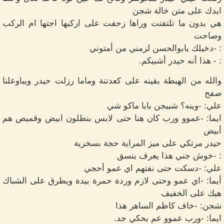
ايدك على متن خالة شجن
هي بدون ما تلتفتت وراها زحفت على اركبها اجتها ام الركب
وصاحت
: -دخيلك يابوالحسن لزمني من أمتوني
: - هذا أنه حيدر أشبيكم.
والله من الهبطة بقينه على كعدتنة وماما رزلت حيدر ويباوعلنا
صفح
علي: -وينه؟ شبيجن بابا ماكو شي
ايما: -عموو ورب كان هنا حتى لابس بنطلون ابيض وقميص هم
أبيض
حيدر مرتكي على ميز المراية حجة بسخرية
: -خوش جني هذا يعرف ينسق
علي: -دسكت حتى نفتهم اي عمو أحجي
أيما: -اي عمو وحتى لازم وردة حمرة بيدة ويطرق على الشباك
هيك على الخفيف
شجن: -خاف كاظم الساهر هذا
ايما: -ورب عموو عم بحكي جد.