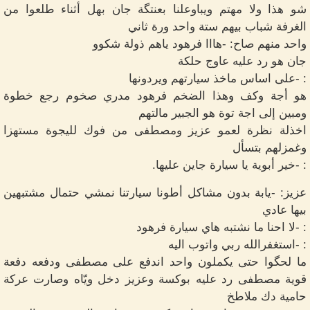
شو هذا ولا مهتم ويباوعلنا بعنتگة جان بهل أثناء طلعوا من
الغرفة شباب بيهم ستة واحد ورة ثاني
واحد منهم صاح: -هااا فرهود ياهم ذولة شكوو
جان هو رد عليه عاوج حلكة
: -على اساس ماخذ سيارتهم ويردونها
هو أجة وكف وهذا الضخم فرهود مدري صخوم رجع خطوة
ومبين إلى اجة توة هو الجبير مالتهم
اخذلة نظرة لعمو عزيز ومصطفى من فوك لليجوة مستهزا
وغمزلهم بتسأل
: -خير أبوية يا سيارة جاين عليها.
عزيز: -يابة بدون مشاكل أطونا سيارتنا نمشي حتمال مشتبهين
بيها عادي
: -لا احنا ما نشتبه هاي سيارة فرهود
: -استغفرالله ربي واتوب اليه
ما لحگوا حتى يكملون واحد اندفع على مصطفى ودفعه دفعة
قوية مصطفى رد عليه بوكسة وعزيز دخل ويّاه وصارت عركة
حامية دك ملاطخ