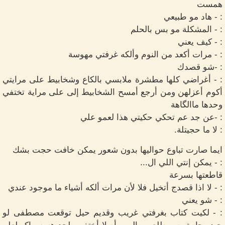
همست
: - هاد مو طبيعي
: - المشكلة مو بس بالحلم
: - كيف يعني
: - مرات أكعد من النوم وألكه غرفتي مهوسة
: -شو قصدك
: - أغراضي كلها مطشرة ملابسي بالكاع وشخابيط على مرايتي
أكوم أعزلهن ومن أرجع أمسح الشخابيط إلى على مراية تختفي
وحدها ماالگاهة
: -عن جد عم تحكي حكيتي هذا لعمو علي
: لا ما حجيتلة.
ايما صارت تباوع حواليها بدون شعور يمكن خافت حجت بشك
: - يمكن إنتي اللي ال...
قاطعتها بسرعة
: - لا اذا قصدج أتخيل فلا لأن مرات ألكه أشياء ما موجود عندي
: - شو يعني
: - لكيت كتاب بغرفتي غريب وقديم حيل توقعت مصطفى لو