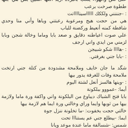
ططوة صرخت برعب
: -جنننني ولككك اااااسينااااتت
هي من حجت هيج ومرعوبة رعبتني وياها وأني منا وحدي
شافطة كمنه أنعيط وركضنة للباب
علي صوت اعياطنه دقايق و صعد بابا وماما وخالة شجن وبابا
لزمني من ايدي واني ارجف
: -هاااا شكو شبيجن
: -بابا جني بغرفتي.
شگد ما جان خايف وملامحة مشدودة من كتلة جني ارتخت
ملامحة وفات للغرفة يدور بيها
: -وينها هالسز أنعل لشتة اليوم
أيما: -عمووو ببلكونة
بابا فتح الشباك ديباوع من البلكونة واني واكفة ورة ماما ولازمة
بيها من ثوبها وايما وراي وخالتي ورة ايما هم لازمة بيها
خالتي حجت بخفوت: -ما تخلونة ننزل جوة
ايما: -بيطلع جني عم يستنااا تحت
شمس: -شسالفة ماما عندة موعد ويانا