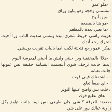
: -هلو عمو
ابتسملي وحجة وهو يباوع وراي
: -وين أبوج
: -مو هنا بالمطعم
: -ها يعني بعدة بالمطعم
هزيت راسي خربط شعري بيدة ومشى سديت الباب ورا أجيت
أتحرك رجع أندك
يمكن عمو رجع فتحتة لگيت ايما بالباب تقربت بوستني.
: -هلااا بالمختفية وين جنتي وليش ما أجيتي لمدرسة اليوم
إيدها جانت ترجف شوي أبتسمت ابتسامة خفيفة بس عيونها
جانت تعبانة
: - اشتقتلك فيني فوت
: - اي طبعاً تعاي
دخلت بس واضح عليها التوتر
: - تعاي نطلع فوك
صعدنة للغرفة كلشي جان طبيعي بس ايما جانت تباوع بكل
زاوية عبالك دور على شي.