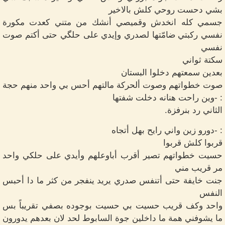
بشي دحست روحي كلش بالاخير
جسمي كله انخدش وقميصي أنشك من متني كعدت مكورة
نفسي ركبتي ضامّتها لصدري وإيدي على حلگي حتى أكتم صوت
نفسي
سكتة ثواني
بعدين سمعتهم دخلوا البستان
صوت خطواتهم وصوت ألحركة مالتهم أحس بي واحد منهم حجة
: -وين راحت هنانه دخلت شفتها
الثاني رد بنرفزة.
: -دورو زين واني رايح بهل أتجاه
قربوا كلش قربوا
حسيت خطواتهم تصير أقرب أباوعلهم وأيدي على حلكي واحد
مر قريب مني
جنت خايفة حتى أتنفس صدري يريد ينفجر من كثر ما دا أحبس
النفس
واحد وكف قريب حسيت بي حسيت بوجوده بصفي تقريباً بس
ما يشوفني همة ما داخلين جوة السابوط لحد لان بعدهم يدورون