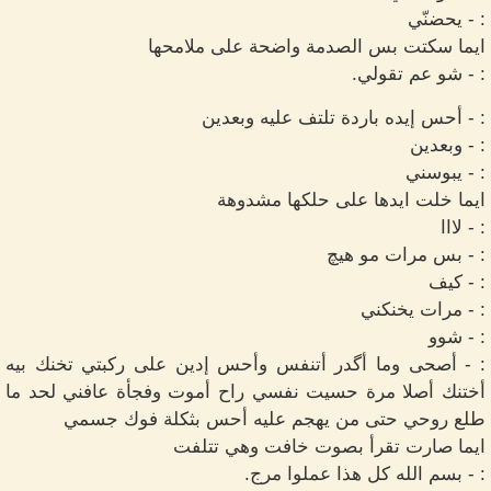
: - يحضنّي
ايما سكتت بس الصدمة واضحة على ملامحها
: - شو عم تقولي.
: - أحس إيده باردة تلتف عليه وبعدين
: - وبعدين
: - يبوسني
ايما خلت ايدها على حلكها مشدوهة
: - لااا
: - بس مرات مو هيچ
: - كيف
: - مرات يخنكني
: - شوو
: - أصحى وما أگدر أتنفس وأحس إدين على ركبتي تخنك بيه
أختنك أصلا مرة حسيت نفسي راح أموت وفجأة عافني لحد ما
طلع روحي حتى من يهجم عليه أحس بثكلة فوك جسمي
ايما صارت تقرأ بصوت خافت وهي تتلفت
: - بسم الله كل هذا عملوا مرج.