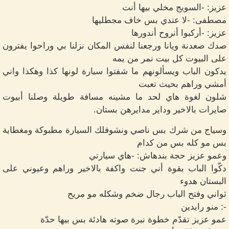
عزيز: -السويج مخلي بيها أنت
مصطفى: -لا عندي بس خاف مجطليها
عزيز: -أركبوا أنروح أندورها
صدك صعدنة ويانا ورجعنا لنفس المكان نزلنا بي وراحوا يفترون
على البيوت كل بيت نمر من يمه
يدكون الباب ويسألونهم ما شفتوا سيارة لونها كذا وهكذا واني
أمشي وراهم بحيث تعبت
شلون لغوة هاي لحد ما مشينه مسافة طويلة وصلنا أبيوت
صايرات بالاخير وداير مدايرهن بستان.
وسياج من شرك بس ناصي ونشوفلك السيارة مطبوكة ومغطاية
بس مو كله بس من كدام
وعمو عزيز حجة بندهاش: -هاي سيارتي
دكّوا الباب بقوة أني جنت واكفة بالاخير وراهم وعيوني على
البستان هدوء
ثواني وفتح الباب رجال ضخم وشكله مو مريح
-: منو رايدين
عمو عزيز تقدّم خطوة نبرة صوته هادئة بس بيها حدّة