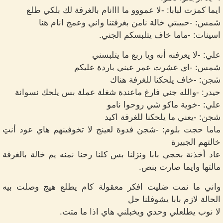
ايما كمزت لبابا: -لا عمووو ما ااانام بالغرفة لك بلكي طلع
شمس: -حبيبتي خالة نامن بغرفتنا واني وعمج انام هنا
اسينات: -ماما خاف يتلبسكم الجني.
علي: -لا يعرفنه أنه ويا ربع ما يتلبسني
شمس: -اي عشرت عمر عيني باردة عليكم
شجن: -خاف يلحكنا للغرفة هناك
حيدر: -والله جني فارغ ماعندة شغلة عملة بس يلحك نسوانة
علي: -خوية ماكو شي روحوا نامو
شجن: -يعني ما يلحكنا للغرفة اكيد
ماما حجت بلوم: -شجن فدوة لعينج لا تخوفينهم هاي عود أنتِ
خالتهم الجبيرة
عاد أخذنة بحجي بابا ونزلنا بس كلنا رحنا نمنه يم خالة بالغرفة
مالتها وايما صارت بنص.
واني ما نمت ضليت افكر معقولة كام يطلع هيج وصلت بيه
الحالة لازم بابا يشوفلنا حل
لا نوب يطلعلي وحدي ويخبلني هاي اذا ما متت.