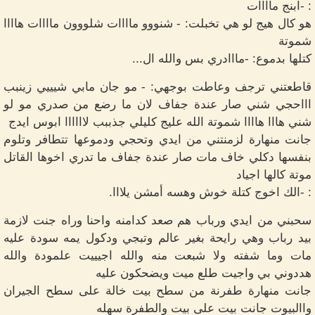
: -ابنج ماااات
هو كال هيج لو هي تخبلت: - شنووو ماااات شلووون ماااات هاااا
شموتة
كتلها بدموع: -مااادري بس والله ال...
قاطعتني ترجف وعاطت بوجهي: - مو جان مابي شيييي زينبب
اااحجي شني صار عندة جفاف لان ما رضع من صدري مو لو
شني هااا هاااا شموتة الله عليج كليلي جذببب لاااااا ابوس ايدج
جانت منهارة لزمنتني من ايدي وتحجي ودموعها تتطافر وتلوم
بنفسها دكلي خاف مات صار عندة جفاف ما تدري اخوها القاتل
موتة كالها اجياد
: -الك اخوج كتلة خوش وهسه أمشن يلااا.
سحبني من ايدي ورباب هم صعد كدامنه واحنا وراه جنت لازمة
بيد رباب وهي رايحة بغير عالم وتبجي ودكول يمه سودة عليه
مات وما شفته ولا شبعت منه والله اجيييت علمودة والله
هددوني بي واجيت طلع ميت ويضحكون عليه
جانت منهارة طفرنة من سطح بيت خالة على سطح الجيران
واالبيوت جانت بيت على بيت والطفرة سهله