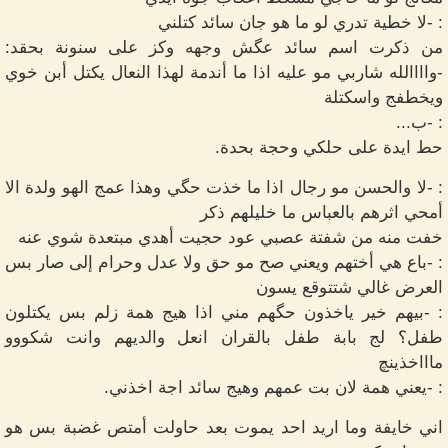
: -لا خطية تدري لو ما هو جان سائد كتلني
من ذكرت اسم سائد عگش وجهه وكز على سنونة بحقد:
-واااالله شاربي مو عليه اذا ما أندمة لهذا النعال يكتل أبن خوي
ويخطفج واسكتلة
: -ب...
حط ايدة على حلكي وحجة بحدة.
: -لا والحسن مو رجال اذا ما خذت حگي وهذا عمج الهو ولدة الا
أمحي اثرهم بالعباس ما خليلهم ذكر
خفت منه من شفتة عصبي عود حجيت أهدي مبتعدة شوي عنه
: -باع هي أختهم ويعني صح مو حق ولا عدل وحرام إلى صار بس
العرض غالي شتتوقع يسون
: -بيهم خير ياخذون حگهم مني اذا هيج همة زلم بس يكتلون
طفل؟ لج بابة طفل بالقران انعل والديهم وانت شكووو
ماااخذينچ
: -يعني همة لان بت عمهم وهيج سائد اجة اخذني.
اني خايفة وما اريد احد يموت بعد حاولت أمتص غضبة بس هو