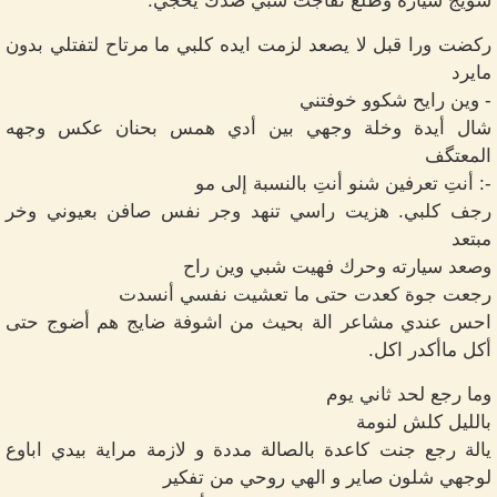
سويج سيارة وطلع تفاجت شبي صدك يحجي.
ركضت ورا قبل لا يصعد لزمت ايده كلبي ما مرتاح لتفتلي بدون
مايرد
- وين رايح شكوو خوفتني
شال أيدة وخلة وجهي بين أدي همس بحنان عكس وجهه
المعتگف
-: أنتِ تعرفين شنو أنتِ بالنسبة إلى مو
رجف كلبي. هزيت راسي تنهد وجر نفس صافن بعيوني وخر
مبتعد
وصعد سيارته وحرك فهيت شبي وين راح
رجعت جوة كعدت حتى ما تعشيت نفسي أنسدت
احس عندي مشاعر الة بحيث من اشوفة ضايج هم أضوج حتى
أكل ماأكدر اكل.
وما رجع لحد ثاني يوم
بالليل كلش لنومة
يالة رجع جنت كاعدة بالصالة مددة و لازمة مراية بيدي اباوع
لوجهي شلون صاير و الهي روحي من تفكير