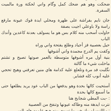
ضحكت وهو هم ضحك كمل وگام واني لحكتة ورة مالميت
السفرة.
جان نايم بفراشة على ظهرة ومخلي ايدة فوك عيونة مارفع
راسة ولا باوعلي اجيت بصفة
حاولت أسحب منه كلام بس هو ما يسولف بعدنة كاعدين وأندك
الباب
حيل بعصبية فز أجياد وطلع يفتحة واني وراه
وكفت يم الدرج مجمدة واني أشوفها
بنية أول مره أشوفها متوسطة بالعمر صوتها تصيح و تشتم
ماخلت شيء ما گالتة
نگلبت فد مرة وتلعلع علية كدامة هاي منين تعرفني وهيج تحجي
عليه أنوب كله فشاير.
أستحيت كالها بحدة وهو يدفعها من الباب عود يريد يطلعها حتى
ما أسمع كالها بحدة
: -بت المطي شجابج هنا
نترت ايدهة منه وطاكه عيونها وتنفخ من العصبية
: - ااانت لو بيك خير ما تسوي بينه هيج علمود هاي الس