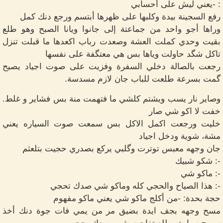
: -يعني ليش على أحسابي
رفع السجينة بيدة وكلبها على ظهرها أبتسم ورجع دنك كمل
وراها أجو واحد من جماعتة إلى جانوا ويانا الصبح وهو طلع
بقيت وحدي كملت العشة وصعدت رباب اكعدها ما قبلت تنزل
تاكل شگد حاولت وياها بس هي معتگفة على نفسها
رجعت بالصالة دخلي السفرة وفزيت على صوت اجياد يصيح
گمت بسرعة طلعت للباب جان لازم مسدسة.
وصاير نار يسب ويشتم كلشي ما فتهمت منة بس فشاير و غلط.
خفت لا اكو شي صار
خليت ورجعت اكمل الاكل بس سمعت صوت السياره يعني
مشة، شوية ودخل اجياد
جان وجهه معبس توترت وگلبي يركع بصدري حجيت بتلعثم
-: شكو شبيك
-: ماكو شي
-: هذا الصياح والحجي كله وماكو شي صدك تحجي
حجة بحدة: -من أكلج ماكو شي يعني ماكو مفهوم
مسح وجهه بجف ايدة بضيق مر من يمي فات جوة دنك أخذ