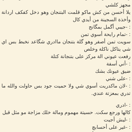
مجهز كلشي
يلا أحسن من كش ماكو قلمت البتنجان وهو دخل كفكف اردانة
وأخذة السجينة من أيدي كال
: -جيبي أگمل بمگانج
: -تمام رايحة أسوي تمن
سويت تمن أصفر وهو گلة بتنجان ماادري شگاعد نخبط بس اي
شي يتاكل ناكلة وخلص
رفعت عيوني الة مركز على بتنجانة كتلة
: -أني أسفة
ضيق عيونك بشك
: -على شني
: -لان ماكدريت أسوي شي ولا حميت جود بس حاولت والله ما
تدري بمعزتة عندي.
: -ادري
كالها ورجع سكت. حسيتة مهموم ومالة خلك مزاجة مو مثل قبل
: -ليش أجيت
: -غير على أحسابچ