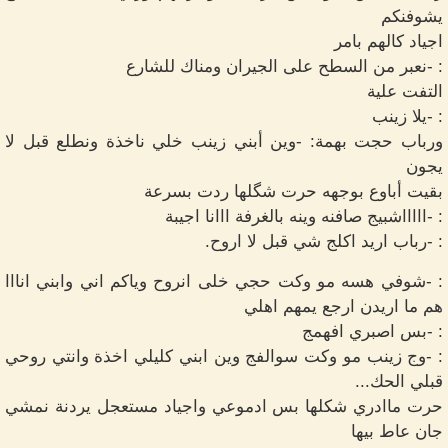
يشوفنكم
اجياد كالهم بامر
: -نعبر من السطح على الجيران ومناك للشارع
التفت علية
: -يلا زينب
ورباب حجت بهمة: -وين أبني زينب خلي ناخذة ونطلع قبل لا
يجون
بقيت أباوع بوجهه حرت شگلها ردت بسرعة
: -اااااشبيج صافنه وينه بالغرفة ااانا اجيبة
: -رباب اريد اكلج شي قبل لا اروح.
: -شوفي هسه مو وكت حجي خلى انروح وياكم اني وابني انااا
هم ما اريدن ارجع يمهم اهلي
: -بس اصبري افهمج
: -وج زينب مو وكت سوالفج وين ابني كليلي اخذة وانتي روحي
قبلي الحك...
حرت ماادري شكلها بس ادموعي واجياد مستعجل يردنة نمشي
جان عاط بيها