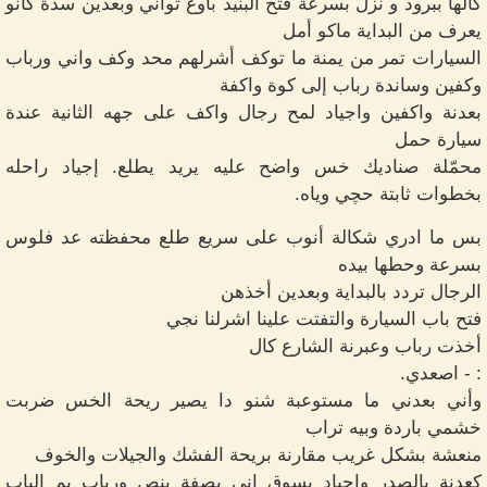
گالها ببرود و نزل بسرعة فتح البنيد باوع ثواني وبعدين سدة كأنو
يعرف من البداية ماكو أمل
السيارات تمر من يمنة ما توكف أشرلهم محد وكف واني ورباب
وكفين وساندة رباب إلى كوة واكفة
بعدنة واكفين واجياد لمح رجال واكف على جهه الثانية عندة
سيارة حمل
محمّلة صناديك خس واضح عليه يريد يطلع. إجياد راحله
بخطوات ثابتة حچي وياه.
بس ما ادري شكالة أنوب على سريع طلع محفظته عد فلوس
بسرعة وحطها بيده
الرجال تردد بالبداية وبعدين أخذهن
فتح باب السيارة والتفتت علينا اشرلنا نجي
أخذت رباب وعبرنة الشارع كال
: - اصعدي.
وأني بعدني ما مستوعبة شنو دا يصير ريحة الخس ضربت
خشمي باردة وبيه تراب
منعشة بشكل غريب مقارنة بريحة الفشك والجيلات والخوف
كعدنة بالصدر واجياد يسوق اني بصفة بنص ورباب يم الباب