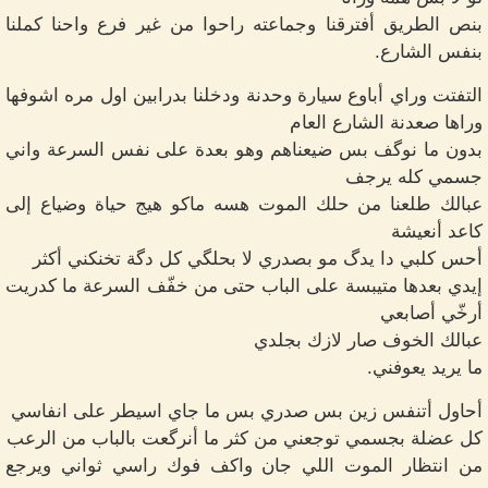
بنص الطريق أفترقنا وجماعته راحوا من غير فرع واحنا كملنا
بنفس الشارع.
التفتت وراي أباوع سيارة وحدنة ودخلنا بدرابين اول مره اشوفها
وراها صعدنة الشارع العام
بدون ما نوگف بس ضيعناهم وهو بعدة على نفس السرعة واني
جسمي كله يرجف
عبالك طلعنا من حلك الموت هسه ماكو هيج حياة وضياع إلى
كاعد أنعيشة
أحس كلبي دا يدگ مو بصدري لا بحلگي كل دگة تخنكني أكثر
إيدي بعدها متيبسة على الباب حتى من خفّف السرعة ما كدريت
أرخّي أصابعي
عبالك الخوف صار لازك بجلدي
ما يريد يعوفني.
أحاول أتنفس زين بس صدري بس ما جاي اسيطر على انفاسي
كل عضلة بجسمي توجعني من كثر ما أنرگعت بالباب من الرعب
من انتظار الموت اللي جان واكف فوك راسي ثواني ويرجع