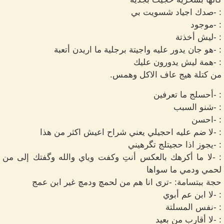
: -صدك اجياد شسويت بي
: -موجود
: -ليش أخذتة
: -هو جان يدور عليه واجيتة برجلية ما اريدن أتعبة
: -همة ليش يدورون عليك
من كتلة هيج عاف الاكل وهمس.
: -أحسلج ما تعرفين
: -شنو السبب
: -احسن
: -لا ضم عليه احجيلي يعني شراح اعيش اكثر من هذا
: -يجوز اذا حجيتلج تگرهيني
: -لا ما أكرهك بالعكس أنتِ وكفت وياي والله وگفتك إلى من
لحمي ودمي ما سواها
حجة ببتسامة: -ترى انا هم من لحمچ ودمچ غير ابن عمج
: -لا ابن عم أبوي
: -نفس المسلتة
: -لا أقارب من بعيد