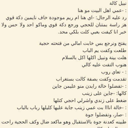
نبيل كالة
: -عمي اهل البيت مو هنا
رد عليه الرجال: -اي هنا ام ريم موجودة خاف نايمين دكة قوي
هز راسة بمتنان للحجي ورجع دكة قوي وماكو احد ولا حس ولا
خبر انا كيفت بعبي كلت بلكي محد.
يفتح ونرجع بس خابت امالي من فتحته حجية
طلعت وكفت يم الباب
هلت بينة ونبيل اكلها اكل بالسلام
هنوب التفت عليه كالي
: - تعاي روب
تقدمت وكفت بصفة كالت بستغراب
: -تفضلوا خالة رايدن منو عليمن جاين
كالها: -جاين على زينب
ضغط على زندي واشرلي احجي كتلها
: -خالة انااا بت عمي زينب جاية عليها كليلها رباب بالباب
: -صار، وتفضلوا جوة
طبينه كعدنة جوة بالاستقبال وهو ماكعد ضال وكف الحجية راحت