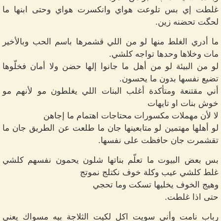
غلطت إي بس تلوعت هواي وانكسرت هواي وحتى ابنها ما
لحگت تحضنه زين.
ما أدري الغلط منها لو من اللي قشمرها باسم الحب وبالأخير
مات وخلاها وحدها تواجه كلشي.
لو من البيئة لو من أهل ما جانوا إلها حضن ولا أمان فخلّوها
تضيع نفسها بدون ما يحسون.
أني مقتنعة ومتأكدة أغلب البنات اللي يغلطون مو لأنهم مو
خوش بنات او تايهات
لا لأن مهملات مكسورات محتاجات اهتمام ما إجاهن
لو أهلها مهتمين لو متابعينها جان ما طلعت عن الطريق جان ما
تقشمرت جان حافظت على نفسها.
بس بعض البيوت ما تعلّم بناتها شلون يحمون نفسهم كلشي
غلط كلشي عيب وكلة خوف نكتلج نموتج
وهيج الخوف يخليها تسكت وما تحجي
حتى اذا غلطت.
رباب نامت وأني سويت اكل لكيت الثلاجة بيه مسواك يعني