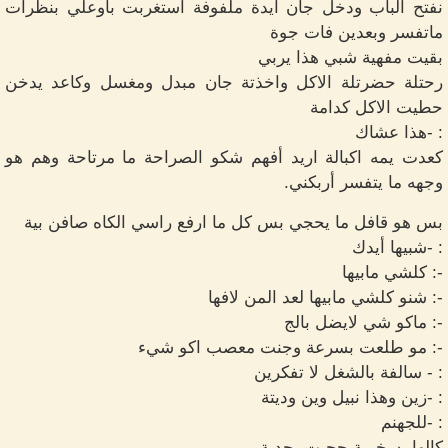
نفتح الباب ودخل جان ايدة ملفوفة أستغربت باوعلي بنظرات
ماتفسر وبعدين فات جوة
بقيت مفهية شبي هذا يربي
رحتلة حضرتلة الاكل واخذتة جان مبدل ومغسل وكاعد يدخن
حطيت الاكل كدامة
: -هذا عشاك
كعدت يمه اكبالة اريد أفهم شكو الصراحة ما مرتاحة وهم هو
وجهه ما يتفسر أربكني.
بس هو قافل ما يحجي بس كل ما ارفع راسي الكاه صافن بية
: -شبيها أيدك
-: كلشي مابيها
-: شنو كلشي مابيها لعد المن لافها
-: ماكو شي لايضل بالج
-: مو طلعت بسرعة وجنت معصب اكو شيء
: - سالفة بالشغل لا تفكرين
: -زين وهذا نبيل وين وديتة
: -للجهنم
كالها بسخرية حجيت بجدية