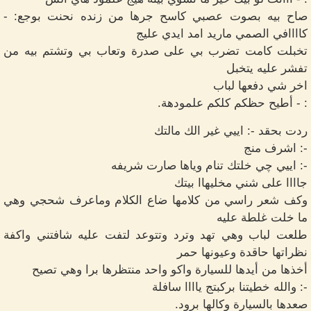
صاح بيه بصوت عصبي كاسح جرها من زنده نحنت بوجع: -
كاااافي الصمي ماريد امد ايدي عليج
تخبلت كامت تضرب بي على صدرة وتعاب بي وتشتم بيه من
تفشر عليه يتخبل
اخر شي دفعها لباب
: - أطيح حظكم كلكم علمودهة.
ردت بحقد -: اييي غير الك مالتك
-: اشرف منج
-: اييي چي خلتك تنام وياها صارت شريفه
جاااا على شني مخليهاا بيتك
وكف شعر راسي من كلامها ضاع الكلام وماعرف شحجي وهي
ما خلت غلطة عليه
طلعت لباب وهي تهد وترد وتتوعد لتفت عليه شافتني واكفة
نظراتها حاقدة وعيونها حمر
أخذها من أيدها للسيارة واكو واحد منتظرها برا وهي تصيح
-: والله خطيتنا بركبتج ياااا سافلة
صعدها بالسيارة وكالها برود.