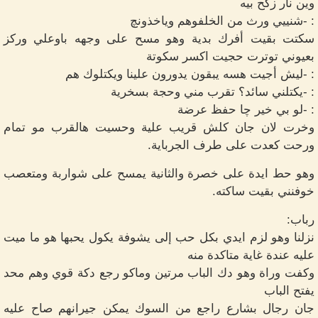
وين نار زكح بيه
: -شنييي ورث من الخلفوهم وياخذونچ
سكتت بقيت أفرك بدية وهو مسح على وجهه باوعلي وركز
بعيوني توترت حجيت اكسر سكوتة
: -ليش أجيت هسه يبقون يدورون علينا ويكتلوك هم
: -يكتلني سائد؟ تقرب مني وحجة بسخرية
: -لو بي خير چا حفظ عرضة
وخرت لان جان كلش قريب علية وحسيت هالقرب مو تمام
ورحت كعدت على طرف الجرباية.
وهو حط ايدة على خصرة والثانية يمسح على شواربة ومتعصب
خوفنني بقيت ساكته.
رباب:
نزلنا وهو لزم ايدي بكل حب إلى يشوفة يكول يحبها هو ما ميت
عليه عندة غاية متاكدة منه
وكفت وراة وهو دك الباب مرتين وماكو رجع دكة قوي وهم محد
يفتح الباب
جان رجال بشارع راجع من السوك يمكن جيرانهم صاح عليه