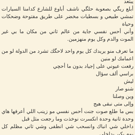
يبتعد
أبلع ريگي بصعوبة حلگي ناشف أباوع للشارع كدامنا السيارات
تمشي طبيعي و بسطيات مخضر على طريق مفتوحة وضحكات
وحياة
وأني أحس نفسي جاية من عالم ثاني من مكان ما بي غير
الموت والدم وكل يوم منهزمين.
ما تعرف منو يريدك كل يوم واحد لاحگك تشرد من الدولة لو من
اعمامك لو منين
رفعت عيوني على إجياد بدون ما أحچي
براسي ألف سؤال
ليش
شنو صار
وين وصلنا
وإلى متى نبقى هيج
بس ما طلع صوت جنت أحس نفسي مو زينب اللي أعرفها هاي
وحدة ثانية وحدة انكسرت نوخذت وما رجعت مثل قبل
داخلي شي انباك وانسحب شي انطفى وشي ثاني مظلم كل
يوم يكبر بداخلي