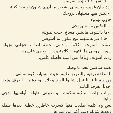
: - لا بس أخاف إنتِ تموتين
ردة جان غريب وحسنني بشعور ما أدري شلون اوصفة كتلة
: - ليش هيج مستهان بروحك
جاوب بهدوء
: -بالعكس مهتم بروحي
: -ما داشوف هالشي مساع اجيت تموتنة
: -جااا غير هالمهتم بيج شلون ما أشوفين
صفنت أستوعب كلامة واجتني لحظه ادراك خجلني بجوابة
سويت روحي ما أفتهمت كلامة ودرت وجهي على رباب
ردت اسولف وياها بس البنية فاصلة كلش.
بقينه ساكتين لحد ما وصلنا
للمنطقة ريفية والطريق طينة بحيث السيارة كوة تمشي
من وصلنا نزلنا نبيل شالوا الولد وخلاه بوحدة من الغرف وإحنا
أخذنا الغرفة الثانية
ورباب جانت ساكتة سكوت مو طبيعي حاولت أواسيها أحچي
وياها
بس ولا كلمة طلعت منها كسرت خاطري خطية بعدها طفلة
وبعدها شايلة ذنب أكبر من عمرها.