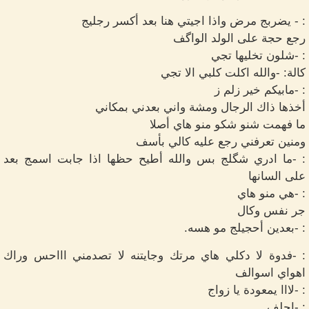
: - يضربج مرض واذا اجيتي هنا بعد أكسر رجليج
رجع حجة على الولد الواگف
: -شلون تخليها تجي
كالة: -والله اكلت كلبي الا تجي
: -مابيكم خير زلم ز
أخذها ذاك الرجال ومشة واني بعدني بمكاني
ما فهمت شنو شكو منو هاي أصلا
ومنين تعرفني رجع عليه كالي بأسف
: -ما ادري شگلج بس والله أطيح حظها اذا جابت اسمج بعد
على السانها
: -هي منو هاي
جر نفس وكال
: -بعدين أحجيلج مو هسه.
: -فدوة لا دكلي هاي مرتك وجايتنه لا تصدمني اااحس وراك
اهواي اسوالف
: -لااا يمعودة يا زواج
: -احلف