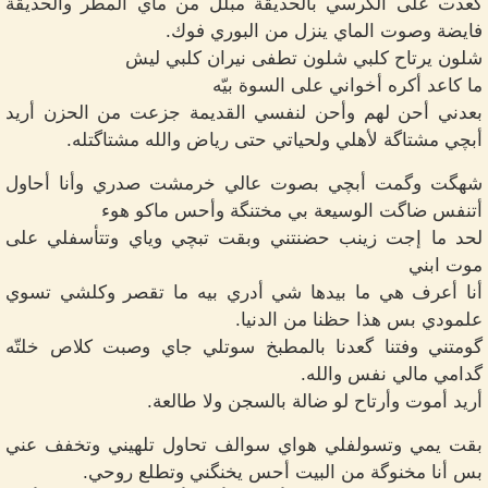
گعدت على الگرسي بالحديقة مبلل من ماي المطر والحديقة
فايضة وصوت الماي ينزل من البوري فوك.
شلون يرتاح كلبي شلون تطفى نيران كلبي ليش
ما كاعد أكره أخواني على السوة بيّه
بعدني أحن لهم وأحن لنفسي القديمة جزعت من الحزن أريد
أبچي مشتاگة لأهلي ولحياتي حتى رياض والله مشتاگتله.
شهگت وگمت أبچي بصوت عالي خرمشت صدري وأنا أحاول
أتنفس ضاگت الوسيعة بي مختنگة وأحس ماكو هوء
لحد ما إجت زينب حضنتني وبقت تبچي وياي وتتأسفلي على
موت ابني
أنا أعرف هي ما بيدها شي أدري بيه ما تقصر وكلشي تسوي
علمودي بس هذا حظنا من الدنيا.
گومتني وفتنا گعدنا بالمطبخ سوتلي جاي وصبت كلاص خلتّه
گدامي مالي نفس والله.
أريد أموت وأرتاح لو ضالة بالسجن ولا طالعة.
بقت يمي وتسولفلي هواي سوالف تحاول تلهيني وتخفف عني
بس أنا مخنوگة من البيت أحس يخنگني وتطلع روحي.