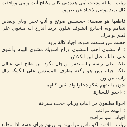
رباب: -والله ودعت أبني هدددني كالي يكتلج أنتِ وابني ووافقت
كال يريد يوصل لاجياد عن طريق...
قاطعها هو بعصبية: -بسسس صوتج و أنتِ تجين وياي وبعدين
نتفاهم ويه اجيادج انشوف شلون يريد أندزج اله مشوي على
فحم لو مرك
جفلت من سمعت صوت اجياد كالة برود
: -لا مشوي احب المشوي وراح اسويك مشوي اليوم وأشوي
على اذانك بصل ابن الكلاش
طكة على راسة بالمسدس ورجال تگود من طاح اني عبالي
طگة جيلة بس هو رگعة بطرف المسدس على الگوگة مال
راسة من ورة
بدون ما نفهم شكو دخلوا ولد اثنين كالهم
: -اخذوا للسيارة.
اجواا يطلعون من الباب ورباب حجت بسرعة
: -البيت مراقب
اجياد: -منو مراقبج
رباب: -الامن اكو ناس مراقبينه ودازينهم وراي هسه اذا تتطلع