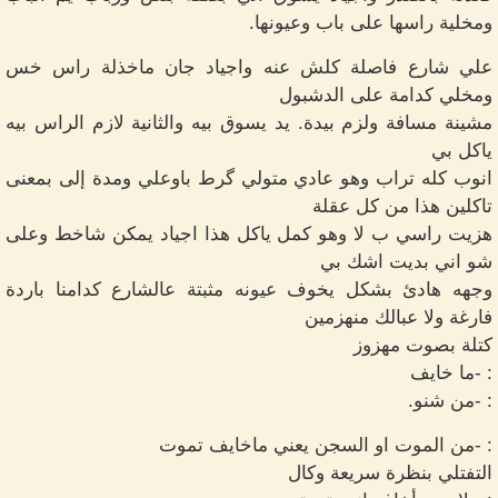
ومخلية راسها على باب وعيونها.
علي شارع فاصلة كلش عنه واجياد جان ماخذلة راس خس
ومخلي كدامة على الدشبول
مشينة مسافة ولزم بيدة. يد يسوق بيه والثانية لازم الراس بيه
ياكل بي
انوب كله تراب وهو عادي متولي گرط باوعلي ومدة إلى بمعنى
تاكلين هذا من كل عقلة
هزيت راسي ب لا وهو كمل ياكل هذا اجياد يمكن شاخط وعلى
شو اني بديت اشك بي
وجهه هادئ بشكل يخوف عيونه مثبتة عالشارع كدامنا باردة
فارغة ولا عبالك منهزمين
كتلة بصوت مهزوز
: -ما خايف
: -من شنو.
: -من الموت او السجن يعني ماخايف تموت
التفتلي بنظرة سريعة وكال