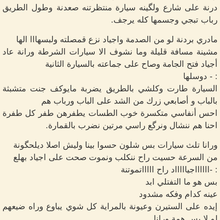
درنة على شارع ولگينه سيارة منتظرتنه صعدنة وطول الطريق
رباب تبجي وجسمها كله يرجف.
مادري بردنة لو من الصدمة واجياد نزع قمصلته ولبسهااا الها
مشينة مسافة قليلة وما نشوف الا سيارات الشرطة ورانة عاد
أجياد فتح الجامة وصاح على جماعته بالسيارة الثانية
: - دوسلها
السيارة طارت وكلشي بالطريق يضربة مايوكف جنت متشبثة
بالباب و أصابعي زرك من الشد على الباب ورباب هم
احس أنفاسي متكسرة خوب الطسات يطفرهن طفر كل طفرة
احنا هم ننشال ونرگع راسي مرتين نضرب بالقمارة.
ورانا تلث سيارات بس شلون حسوا بينا وليش اصلا ديلحگونة
من السرعة حسيت راح ننكلب ونموت صحت على اجياد بهلع
: -ااااااجياااااد راح اااااتموتنة
بس هو ما التفتلي ابد
عينه كدام وفكه مشدود
إيده على الستيرن وعيونة بالمراية كل شوي يباوع وراه ضيعهم
لو لا بس همة ورانا