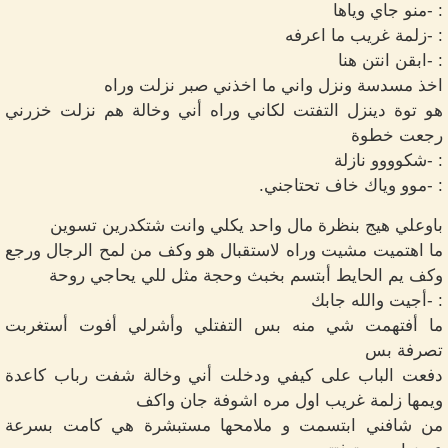
: -منو جاي وياها
: -زلمة غريب ما اعرفه
: -ابقن انتن هنا
اخذ مسدسة ونزل واني ما اخذني صبر نزلت وراه
هو توة دينزل التفتت لكاني وراه أني وخالة هم نزلت خزرني
رجعت خطوة
: -شكوووو نازلة
: -موو وياك خاف تحتاجني.
باوعلي هيج بنظرة مال واحد يكلي وانت شتكدرين تسوين
ما اهتميت مشيت وراه لاستقبال هو وكف من لمح الرجال ورجع
وكف يم الحايط أبتسم بخبث وحجة مثل للي يحاجي روحة
: -أجيت والله جابك
ما أفتهمت شي منه بس التفتلي وأشرلي أفوت أستغربت
تصرفة بس
دفعت الباب على كيفي ودخلت أني وخالة شفت رباب كاعدة
ويمها زلمة غريب اول مره اشوفة جان واكف
من شافني ابتسمت و ملامحها مستبشرة هي كامت بسرعة