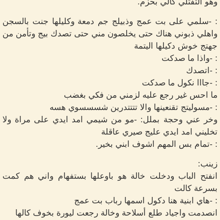
وهو التفتلي كالي بحزم.
: -سلمي على بت عمج وذبيلج جم دمعة وكليلها جنت بالسجن
واهلي ذبوني هناك حتى يخلصون مني حتى تصدك بيج وتأمن من
جهتج خوش دكيلها اليتمة
: -واذا ما صدكت
: -اتصدك
: -جااا نكول ما صدكت
ما احس غير رجع عليه لزمني من فكي بغضب
: -مسوليتج تقنعينها والا تتتتدرين شسسسوي هسه
وخر عني وحجة بملل: -مو من شيمي امد ايدي على مراة ولا
تخليني امد ايدي عليج صيري عاقلة
: -تمام بس المهم اشوف ابني بخير.
زينب:
انفتح الباب ودخلت خالة هو باوعلها بستفهام واني هم كمت
بسرعة كالت
: -هاي ابنية هنا دكول اسمها رباب بت عمج
انصدمت واجياد طلع أسلاحة وخالة رجعت ليورة بخوف كالها