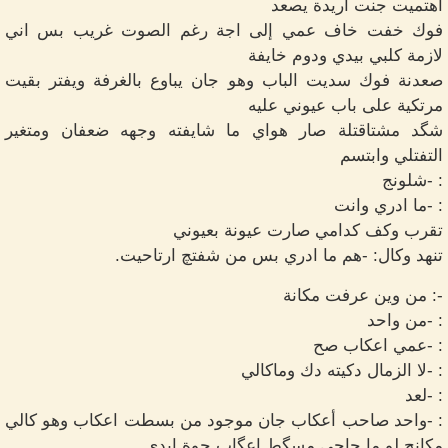
اهتميت جنت اريدة يصعد
فوك خفت خاف عمي إلى اجة رغم الصوت غريب بس اني
لازمة كلبي بيدي ودوم خايفة
صعدنة فوك سديت الباب وهو جان يباوع بالغرفة ويفتر بقيت
مرتكية على باب عيوني عليه
شگد مشتاقتلة صار هواي ما شايفته وجهه ضعفان ومتغير
التفتلي وابتسم
: -شلونج
: -ما ادري وانت
تقرب وكف كدامي صارت عيونة بعيوني
تنهد وكال: -هم ما ادري بس من شفتچ ارتاحيت.
-: من وين عرفت مكانة
: -من واحد
: -عمي اعكاب صح
: -لا الزمال دكيته دك وماكالي
: -لعد
: -واحد صاحب أعكاب جان موجود من بسطت اعكاب وهو كالي
مكانج لو ما حاجي مسگط اعگاب جوة ايدي