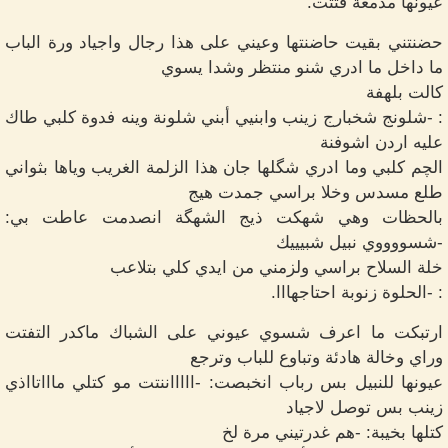
عيونها مدمعة فتتت.
حضنتني بقيت حاضنتها وعيني على هذا رجال واجياد ورة الباب
ما داخل ما ادري شنو منتظر وشدا يسوي
كالت بلهفة
: -شلونج شخبارج زينب وابنيي أبني شلونة وينه فدوة كلبي طاك
عليه اردن اشوفنة
الچم كلبي وما ادري شگلها جان هذا الزلمة الغريب وياها بثواني
طلع مسدس وخلا براسي جمدت هيج
بالحظات وهي شهكت ذيج الشهگة انصدمت عاطت بي:
-شسووووي نبيل شبيييك
خلة السلاح براسي ولزمني من ايدي كلي بتلاعب
: -الحلوة زنوبة احتاجهااا.
ارتبكت ما اعرف شسوي عيوني على الشباك ماكدر التفتت
وراي وخالة هادئة وتباوع للباب وترجع
عيونها للنبيل بس رباب انخبصت: -اااااننتت مو كتلي ماااتااذي
زينب بس توصل لاجياد
كتلها بخيبة: -هم غدرتيني مرة لخ