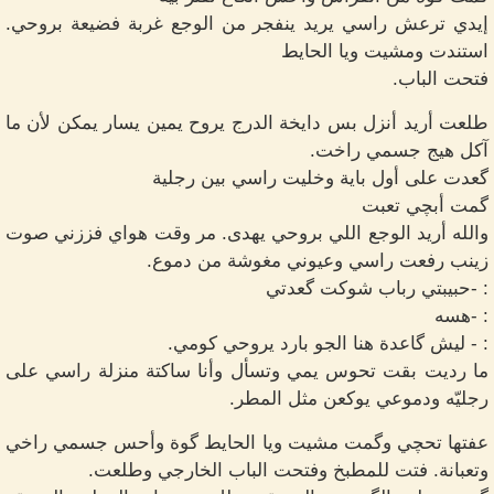
إيدي ترعش راسي يريد ينفجر من الوجع غربة فضيعة بروحي.
استندت ومشيت ويا الحايط
فتحت الباب.
طلعت أريد أنزل بس دايخة الدرج يروح يمين يسار يمكن لأن ما
آكل هيج جسمي راخت.
گعدت على أول باية وخليت راسي بين رجلية
گمت أبچي تعبت
والله أريد الوجع اللي بروحي يهدى. مر وقت هواي فززني صوت
زينب رفعت راسي وعيوني مغوشة من دموع.
: -حبيبتي رباب شوكت گعدتي
: -هسه
: - ليش گاعدة هنا الجو بارد يروحي كومي.
ما رديت بقت تحوس يمي وتسأل وأنا ساكتة منزلة راسي على
رجليّه ودموعي يوكعن مثل المطر.
عفتها تحچي وگمت مشيت ويا الحايط گوة وأحس جسمي راخي
وتعبانة. فتت للمطبخ وفتحت الباب الخارجي وطلعت.