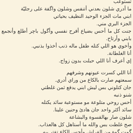
تستوعب
ما أدري شلون بعدني أتنفس وشلون واگفة على رجليّة
ابني مات الجزء الوحيد النظيف بحياتي
الجزء البري مني.
جنت كل ما أحس بضياع أفرح نفسي وأگول باچر أطلع وأنجمع
بابني وأرتاح.
وأخوي هو اللي كتله طفل ماله ذنب أخذوا بذنبي.
أنا الغلطانة.
إي أعرف أنا اللي حبلت بدون زواج.
أنا اللي كسرت عيونهم وشرفهم
سمعتهم صارت بالكاع من وراي أدري.
جان كتلوني بس ليش ابني يدفع ثمن غلطتي
شنو ذنبه
أحس روحي متلوعة مو مستوعبة سائد يكتله
سائد أكثر واحد جان هادئ وحنين علينا.
شلون صار بهالقسوة والبشاعة
صح غلطت بس والله ما أستاهل كل هالعذاب.
گمت گوة من الفراش وأحس الكاع تفتر بيه