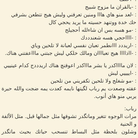
: -بالقران ما مزوج شبيج
: -لعد منو هاي هااا ومنين تعرفني وليش هيج تتطعن بشرفي
حك خدة ووتنهد حسيته ما يريد يحجي كال
: -مو هسه بس ان شاءلله أحجيلج
: -ااااحجي هسه شعندددك
: -اريددد ااانطمر تعبان نفسي لعبانة لا تلحين وياي
: -ااذاااا هيج تعباااان ومالك خلكي ليش جبتني ماااعفتني هناك.
: لان مااااكدر يا بشر ماااكدر اعوفنچ هناك اريدددج كدام عينييي
: -اييييي ليش
: -مو شغلج ولا تلحين تكفريني من تلحين
عفته وصعدت يم رباب لگيتها نايمه كعدت يمه ضجت والله حيرة
يربي منو هاي أنوب.
رباب:
مرات الوجوه تتغير وماتگدر تشوفها مثل جمالها قبل. مثل الألفة
و الحنية
وشلون بلحظة مثل البساط تنسحب حياتك بحيث ماتگدر