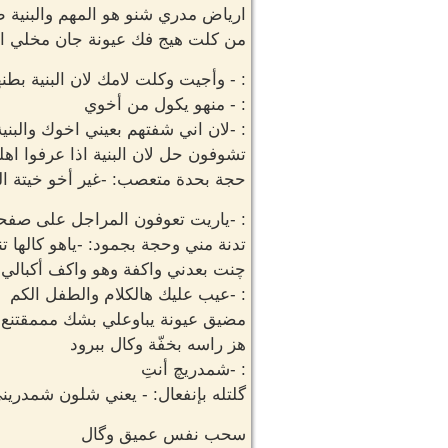
ارياض مدري شنو هو المهم والبنية
من كلت هيج فك عيونة جان مخلي اد
: - وأجيت وكلت لامك لان البنية بط
: - منهو يكول من أخوي
: -لان اني شفتهم بعيني اخوك والبن
تشوفون حل لان البنية اذا عرفوا اهله
حجة بحدة متعصب: -غير أخو خيتة ال
: -ياريت تعوفون المراجل على صفح
تدنة مني وحجة بجمود: -ياهو كالها ت
چنت بعدني واكفة وهو واكف أكبالي 
: -عيب عليك هالكلام والطفل الكم
مضيق عيونة يباوعلي بشك مممقتنع 
هز راسه بخفّة وكال ببرود
: -شمدريچ أنتِ
گلتله بإنفعال: - يعني شلون شمدرين
سحب نفس عميق وگال