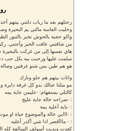
روا
رحتلهم بعد ما رباب دلتني بيتهم أخ
وخليت الفاسة مالتي يم البحيرة وص
واكو حجية بالحوش تخبز بالتنور ا
من شافتني عافت الخبز وأجتني. ركز
هاي نفسها إلى من غركت بالبحيرة 
سلمت عليها ورحبت بيه بكل حب دخ
هو هم طين بس شنو غرفتين وصالة 
واثاث بيتهم هم حلو ونازك
مو مثلنا عبالك بدو كل غرفة دايرة 
كالتلي بستفهام: -عليمن جاية يمه
: -صراحه خالة جاية عليج
: -ياية أعلية يمة
: -ااايي خالة والموضوع حياة او م
: - مااأقصر اذا شي أكدر أعليه
كعدت وبديت أسولف السالفة كله ال