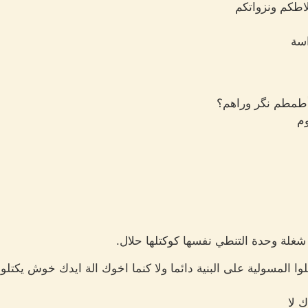
لاطكم ونزواتكم
اسة
 أطمطم نگر وراهم؟
وم
 شغلة وحدة التنطي نفسها كوكتلها حلال.
وا المسولية على البنية دائما ولا كنما اخوك الة ايدك خوش يكتلو
 لا