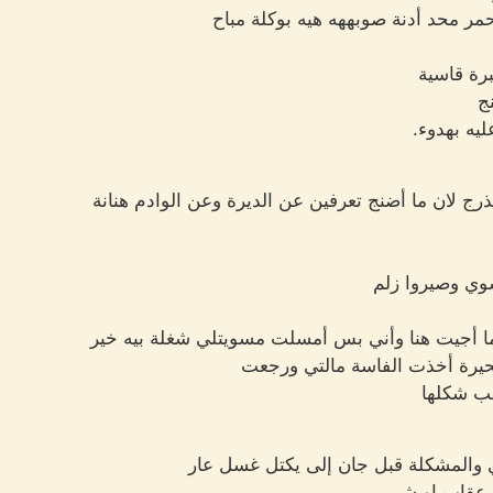
ر محد أدنة صوبههه هيه بوكلة مباح
رة قاسية
ج
ه بهدوء.
ج لان ما أضنج تعرفين عن الديرة وعن الوادم هنانة
وي وصيروا زلم
 أجيت هنا وأني بس أمسلت مسويتلي شغلة بيه خير
حيرة أخذت الفاسة مالتي ورجعت
ب شكلها
 والمشكلة قبل جان إلى يكتل غسل عار
 عقاب او شي