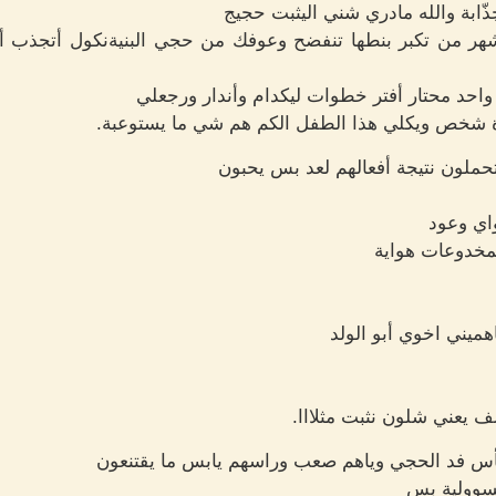
ذّابة والله مادري شني اليثبت حجيج
م شهر من تكبر بنطها تنفضح وعوفك من حجي البنيةنكول أتجذب
احد محتار أفتر خطوات ليكدام وأندار ورجعلي
اة شخص ويكلي هذا الطفل الكم هم شي ما يستوعبة.
حملون نتيجة أفعالهم لعد بس يحبون
اي وعود
لمخدوعات هواية
فاهميني اخوي أبو الولد
لف يعني شلون نثبت مثلااا.
أس فد الحجي وياهم صعب وراسهم يابس ما يقتنعون
لمسوولية بس