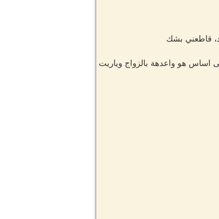
يد، قاطعني بشك
لى اساس هو واعدهة بالزواج وياريت