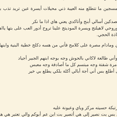
سجين ما تتطلع منه العيبة ذني محيلات أيسرة عبن تريد تذب بتها 
صدكين أسالي أبنج وأتاكدي يعني هاي اذا ما نكر
حي لاهيلتج ويسرة الموديتج علينا تروح أدور العب على بتها يااهو
ذة الحجي.
ي ومادام مصرة على كلامج فأني من هسه دكلج خطية البنية وابنها ب
ي طالعة لاكاني بالحوش وجه بوجه ابنهم الجبير أجياد
مرة شفتة وجه مبتسم كل ما أصادفة وجه معبس
طلع بس أني أجة أبالي أكلة بلكي يطلع بي خير
بكة حسيته مركز وياي وعيونة عليه
ن بس بت نصير إلى هي أتصير بت ابن عم أبوكم والي تعتبر هي 