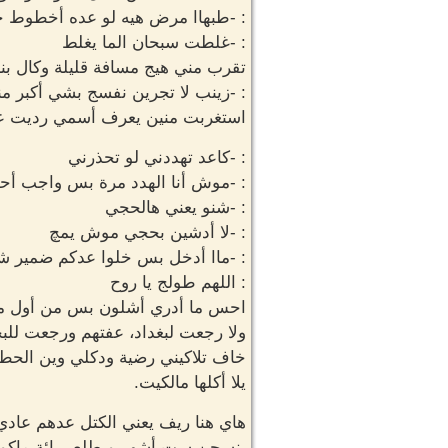
: -طبهاا مرض هيه لو عده أخطوط حم
: -غلطت سبحان الما يغلط
تقرب مني هيج مسافة قليلة وكال بنب
: -زينب لا تجرين نفسج بشي أكبر من
استغربت منين يعرف أسمي رديت علي
: -كاعد تهددني لو تحذرني
: -موش أنا الهدد مرة بس واجب أحذر
: -شنو يعني هالحجي
: -لا أدشين بحجي موش يمچ
: -ماا أدخل بس خلوا عدكم ضمير ش
: اللهم طولج يا روح
احس ما أدري أشلون بس من أول ما
ولا رجعت لبغداد، عفتهم ورجعت للب
خاف تلاكيني رضية ودكلي وين الحط
يلا أكلها مالكيت.
هاي هنا ريف يعني الكتل عدهم عادي
ينسجن ست أشهر ويطلع برائة ماكو