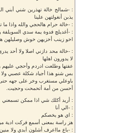
: -شمالج خالة تهذرين شني أبني الم
يذبن أنغولتهن علينا
: -خالة حرام هالحجي والله واذا ما ت
: -أغديلچ فدوة يمة سدي السويلفة ورو
اخو زينب أخزيهن خوش وصليلهن ها
: -خالة محد دازني اصلا ولا أحد يدر
لا يدورون اهلها
عفتها وطلعت ادردم وأحجي عليهم وأن
بس شنو هذا أجياد شكلة عصبي ولا 
باوعلي مستغرب وخر على جهه حتى أ
أحسن من أمة أتحمحت وحجيت.
: أريد أكلك شي اذا ممكن تسمعني
: -الي أنا
: اي هو يخصكم
هز راسة بمعنى أسمع فركت ادية مرت
: -باع مااعرف أشلون أبدي ولا مني