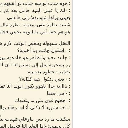
: هوه چذب لو هيه چذب لو اثنينهم چ
: -لك يا عيني البنية حامل بعد ك
بعيني وياها شنو تفسّرلي هالشي
شتتت نظرة عني وبعيونة نظرة مال و
هو هم حقة أني ما الومة يجيني فج
العقل بسهولة وبنفس الوقت لازم يت
: - إشلون چانت ويا أخويه؟
: چانت تحبه والظاهر هو خادعهه بهو
رد بسخرية مثل إلى يستهزاء: -اي ا
تقدّمت خطوة بعصبية
: - يعني دتكول هيه كذّابة؟
: ياااابة جااا ياهوو يكول الولد النا ت
: -اييي طبعا
: -حجيج قوي بس ما يتصدك
: -لعد شتريد لا دكلي أثبات وهالسوا
سكتتت ما رد بس يباوعلي تنهدت بي
كال بجمود: -اذا الولد النا نتحمل ا