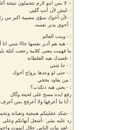
-: لا بس انتو لازم تتحملون نتيجة أغ
: -ليش لأن أنتِ گلتِي
: -لأن أخوك سوّى مصيبة اكبر من ر
: أخوي يدبر نفسه.
: - وبنت العالم
: - هيه هم أدبر نفسها جااا شني انا
ما فهمت معنى كلامة رجعت كتلة بل
: -قصدك هيه الغلطانة
: - جا شني
: - حتى لو وعدها بزواج أخوك
: من يعاود يحجي
: - يعني هيه دتكذب؟
رفع ايده مسح على لحيتة وگال
: أنا ما أعرفها ولا أعرفج بس أعرف
: -شكد عقليتكم همجية وتعبانة وتحمل
رد عليه بشر: -أشعل أبهاتكم وعلي
: -لعد بنات الناس حلال اتموت واخوك