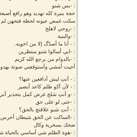
: -بس شنو
حجة بنبرة كله تهديد وهو رافع أصبعة
سكت غمض عيونه لحظة فتحهن لم أ
: -روحي لاهلج
: -والبنية
: - أنا ما أصدّگ إلا من اخويه.
: -ايي أسالوا شنو منتظرين
: -بالدوام من يرجع الله كريم
أجيت أمشي وأستوقفني صوتة بهدوء
: - أنتِ ليش أدافعين عنها؟
: - لأن أكو ظلم كاعد أيصير
: -و أنتِ شلج غرض كمل بتحذير أني ل
: -حتى لو على حق
: - أنتِ شنو علاقتچ بالحق؟
: -الساكت عن الحق شيطان أخرس 
ضحك بسخرية وكال
: -هوة الظلم شي أساسي بالحياة شن