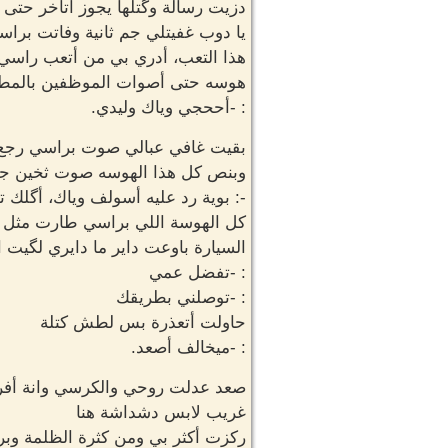
دزيت رسالة وگتلها يجوز أتأخر حت
يا دوب غفيتلي جم ثانية وفاتت بر
هذا التعب، أدري بي من أتعب راسي
هوسه حتى أصوات الموظفين بالمط
: -أححجي وياك وليدي.
بقيت غافي عبالي صوت براسي رجع 
وبنص كل هذا الهوسه صوت ثخين جا
-: بوية رد عليه أسولف وياك، أگلك
كل الهوسة اللي براسي طارت مثل 
السيارة باوعت داير ما دايري لگيت 
: -تفضل عمي
: -توصلني بطريقك
حاولت أتعذرة بس لطش كتلة
: -ميخالف أصعد.
صعد عدلت روحي والكرسي وانة أف
غريب لابس دشداشة هنا
ركزت أكثر بي ومن كثرة الظلمة وبر