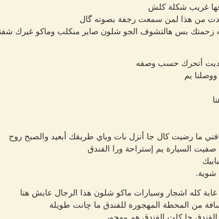
فها غريب شكلة كلش
كدت من هذا لمن سمعت رجفة بصوته گال
نه زحمتك بس هالتشوف الجو شلون صاير منكلب وماكو غيرك شفته
وبديت أتحرك حسب وصفه
وصلنا يم
ا
فني ما رضيت كال جا أنزل بات وياي طريقك أبعيد والصبح روح
فيت السيارة يم إستراحة ورا الفندق
ابيك
شوية.
ابة كله اشجار وسيارات ماكو شلون هذا الرجال عايش هنا
فة من المحطة المهجورة للفندق ما چانت طويلة
 الفندق چا كلت الفندق هم مهجور