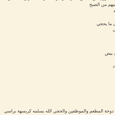
هم من الصبح
 ما يحجي
ت
 بيض
د
ن دوخة المطعم والموظفين والحجي الله يسلمه كربسهة براسي