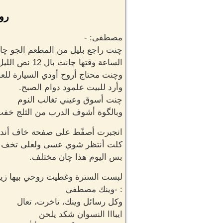
روا
مصطفى: -
چنت راجع بليل من المطعم الجو چان 
الساعة وقتها چانت بال 12 نص الليل چان يوم متعب من بدايته
وچنت محتاج أروح أودي السيارة للع
وأرد للبيت علمود دوام الصبح.
چنت أسوق وعيني تغالب النوم
وبالگوة أشوف الدرب من الثلج خفت 
انجبرت أصفّط على صفحة خاف أندعم
كلت أنتظر شوي عسى ولعلى تخف
بس اليوم هذا چان مختلف.
لبست السترة وغطيت روحي بيها زين
: -وينك مصطفى
وكل رسائل وينك، تاخرت، تعال
ايبااا النسوان شكد يلحن