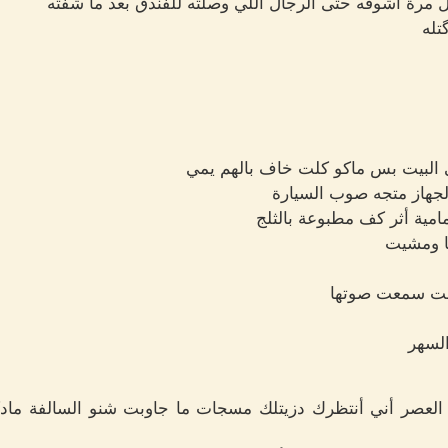
ل مرة أشوفه حتى الرجال اللي وصلته للفندق بعد ما شفته
تله
لبيت بس ماكو كلت خاف بالهم يمي
جهاز متجه صوب السيارة
مية أثر كف مطبوعة بالثلج
ا ومشيت
خلت سمعت صوتها
السهر
لعصر أني أنتظرك دزيتلك مسجات ما جاوبت شنو السالفة مادك