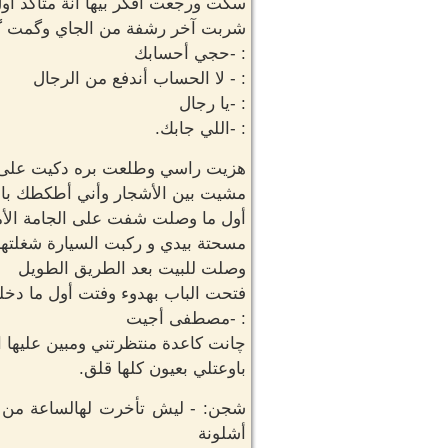
سكت ورجعت أفكر بيها انة متأكد أو
شربت آخر رشفة من الجاي وگمت گ
: -حجي أحسابك
: - لا الحساب أندفع من الرجال
: -يا رجال
: -اللي جابك.
هزيت راسي وطلعت بره دكيت على ا
مشيت بين الأشجار وأني أطكطك بال
أول ما وصلت شفت على الجامة الأما
مسحتة بيدي و ركبت السيارة شغلته
وصلت للبيت بعد الطريق الطويل
فتحت الباب بهدوء وفتت أول ما د
: -مصطفى أجيت
چانت كاعدة منتظرتني ومبين عليها 
باوعتلي بعيون كلها قلق.
شجن: - ليش تأخرت لهالساعة من ا
أشلونة