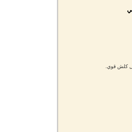
ني
زل كلش قوي.