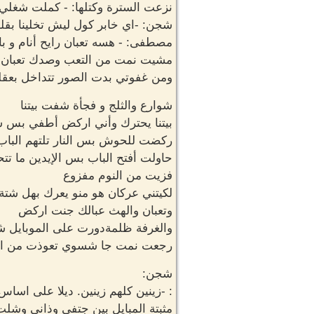
نزعت السترة وكتلها: - كملت شغلي 
شجن: -اي خابر كول ليش تخلينا بقل
مصطفى: - هسه تعبان رايح أنام و ب
مشيت نمت من التعب وصدك تعبان
ومن غفوتي بدت الصور تتداخل بعقل
شوارع والثلج و فجأة شفت بيتنا
بيتنا يحترك وأني اركض أطفي بس ش
ركضت للحوش بس النار تلتهم الباب
حاولت أفتح الباب بس الإيدين ما تت
فزيت من النوم مفزوع
لكيتني عركان هو منو يعرك بهل شتة 
وتعبان والهث عبالك جنت اركض
والغرفة ظلمةدورت على الموبايل شف
رجعت نمت جا شسوي تعوذت من ال
شجن:
: -زينين كلهم زينين. ديلا على اسا
مثبتة المبايل بين جتفي وذاني وشلت