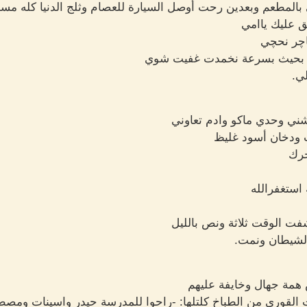
بالمطعم وبعدين رحت أوصل السيارة للعصام وثلج الدنيا كله مس
ق عليك ياامي
اچر نحچي
 بحيث بسرعة نخمدت غفيت شوي
ي.
ني وحدي ماكو وادم تعاوني
 ودخان أسود غليظ
حرك
استغفرالله
ت الوقت ثلاثة ونص بالليل
شيطان ونمت.
س همة جهال وخايفة عليهم
 القوري من الطباخ كلتلها: -راحوا للمدرسة حيدر واسينات ومصط