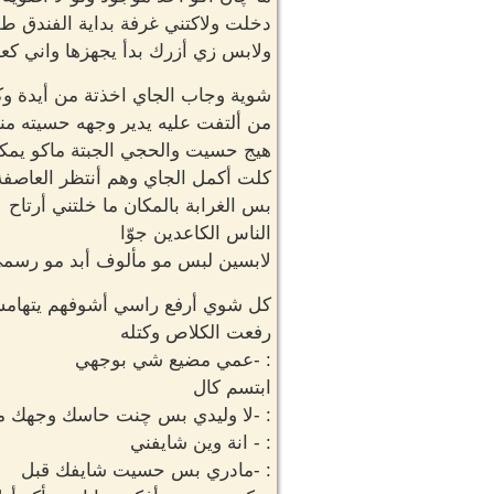
دخلت ولاكتني غرفة بداية الفندق ط
ولابس زي أزرك بدأ يجهزها واني ك
شوية وجاب الجاي اخذتة من أيدة و
من ألتفت عليه يدير وجهه حسيته م
هيج حسيت والحجي الجبتة ماكو يمك
كلت أكمل الجاي وهم أنتظر العاصف
بس الغرابة بالمكان ما خلتني أرتاح
الناس الكاعدين جوّا
لابسين لبس مو مألوف أبد مو رسمي
كل شوي أرفع راسي أشوفهم يتهامس
رفعت الكلاص وكتله
: -عمي مضيع شي بوجهي
ابتسم كال
: -لا وليدي بس چنت حاسك وجهك م
: - انة وين شايفني
: -مادري بس حسيت شايفك قبل