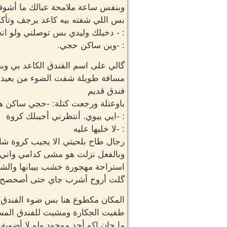
وبنفس ساعة ملامحة عبالك ما أشو
بس اللي شفته بيه كاعد يرجف وتأ
: - دخيلك وليدي بس توصلني ولو ا
: -وين ساكن حجي.
گالي على اسم الفندق الكاعد بي 
مسافة طويلة شفت الضوء من بعيد و
فندق قديم
باوعتلة ورجعت كتلة: -حجي ساكن هن
: -ايي يبوي. أنتظرني أجيبلك كروة
: -لا خليها عليه
رجال طاح بلحيتي الا يجيب كروة شا
وبالفعل نزلت هو مشى كدامي واني ص
استراحة مهجورة خشب بيبانها والشب
گلت أروح أشرب جاي حتى أصحصح 
المكان مكطوع هنا بس ضوء الفندق غ
طفيت الجكارة ومشيت للفندق المسا
ما چان اكو أحد موجود ولو لا أضوية