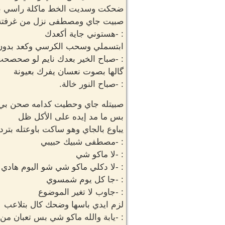
ضحكت وسديت الخط ماكلة راسي بي
صبيت جاي ومصطفى نزل من غرفتة
: -هستوني جاية أكعدك
ابتسملي وسحب الكرسي وكعد بدون
: -صباح الخير بعدك نايم لو صحصح
گالها بصوت نعسان يفرك بعيونة
: -صباح النور خالة.
صبيتله جاي وحطيت كدامه صحن بي
بس ما مد إيده على الأكل ظل
يباوع بالجاي وهو ساكت باوعتله بترد
: -مصطفى شبيك حبيبي
: -لا ماكو شي
: -لا دكلي ماكو شي شو اليوم هادي
: -جا كل يوم شمسوي
: -جاوب لا تغير الموضوع
لزم ايدي باسها وضحك كال بتلاعب
: -يابة والله ماكو شي بس تعبان م