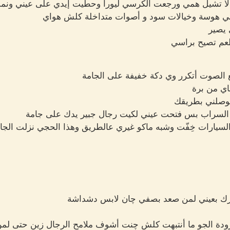
ى لا تشيل همي ورجعت الكرسي ليورا وحطيت إيدي على عيني ونم
اسي هوسة وخيالات سود و أصوات متداخلة كلش هواي
 يصير
عم تصيح براسي
الصوت أتكرر وي دكة خفيفة على الجامة
ي من برة
 توصلني بطريقك
السراب بس فتحت عيني لكيت رجال جبير يدك على جامة
السيارات خِفّت وشبه ماكو غيري عالطريق وهذا الحجي نزلت الجا
رك بعيني لمن صعد بصفي چان لابس دشداشة
ودة الجو ما أنتبهت كلش چنت أشوف ملامح الرجال زين حتى لمن