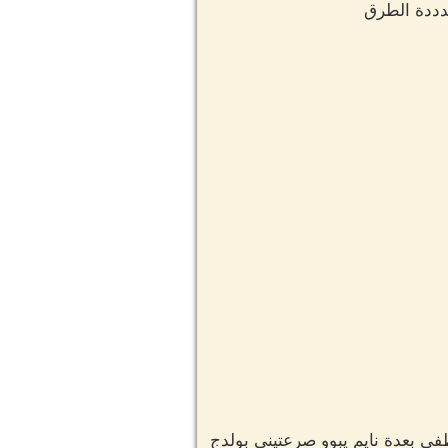
دددة الطرق
فى بعدة نايم يبوو صرعتيني بولدج