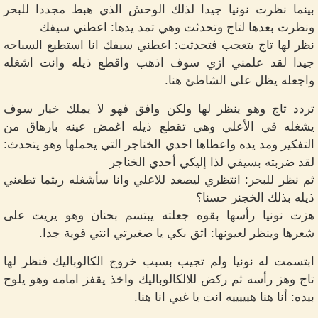
بينما نظرت نونيا جيدا لذلك الوحش الذي هبط مجددا للبحر
ونظرت بعدها لتاج وتحدثت وهي تمد يدها: اعطني سيفك
نظر لها تاج بتعجب فتحدثت: اعطني سيفك انا استطيع السباحه
جيدا لقد علمني ازي سوف اذهب واقطع ذيله وانت اشغله
واجعله يظل على الشاطئ هنا.
تردد تاج وهو ينظر لها ولكن وافق فهو لا يملك خيار سوف
يشغله في الأعلي وهي تقطع ذيله اغمض عينه بارهاق من
التفكير ومد يده واعطاها احدي الخناجر التي يحملها وهو يتحدث:
لقد ضربته بسيفي لذا إليكي أحدي الخناجر
ثم نظر للبحر: انتظري ليصعد للاعلي وانا سأشغله ريثما تطعني
ذيله بذلك الخجنر حسنا؟
هزت نونيا رأسها بقوه جعلته يبتسم بحنان وهو يريت على
شعرها وينظر لعيونها: اثق بكي يا صغيرتي انتي قوية جدا.
ابتسمت له نونيا ولم تجيب بسبب خروج الكالوباليك فنظر لها
تاج وهز رأسه ثم ركض للالكالوباليك واخذ يقفز امامه وهو يلوح
بيده: أنا هنا هيييييه انت يا غبي انا هنا.