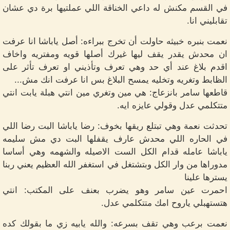
في القسم مكنش له داعي الخناقة اللي عملتيها برة دي عشان
تقابليني انا.
نعمت بنبره خبيثه حاولت أن تخرج ببراءه: أصل ياباشا انا عرفت
ان محدش يقدر يقف ليها غيرك أصلها قويه ومفتريه واخاف
اقدم بلاغ عند أي حد وهي تعرف وتأذيني او تعرف تأثر على
الظابط وتغريه وتخليه يمسح البلاغ بس انا عرفت انك مش...
قاطعها سامر بانزعاج: هي مين وتغري مين انتي هبلة يابت انتي
متتكلمي عدل وقولي عايزه ايه.
تحدثت نعمة وهي تبتلع ريقها بخوف: رضا ياباشا البت رضا اللي
في الحاره اللي محدش عارف يقفلها البت دي مش سليمه
ياباشا عامله قدام الكل الست الاصيله والشهمه وهي أساسا
مدوراها من وار الكل وبتشتغل في استغفر الله العظيم يعني ربنا
يسترها علينا
احمرت عين سامر وهو يضرب بعنف على المكتب: انتي
هتستهبلي ياروح امك متتكلمي عدل.
نعمت برعب وهي تقف بسرعه: والله يابيه زي ما بقولك كده