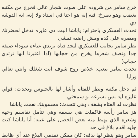
خرج سامر من شروده على صوت شجار عالي فخرج من مكتبه
بغضب وهو يصرخ: فيه إيه هو احنا في استاد ولا إيه، ايه الدوشه
دي
تحدث العسكري باحترام: ياباشا البت دي عايزه تدخل لحضرتك
ومصره على كده ومش راضيه تمشي
نظر سامر بجانب للعسكري ليجد فتاه ترتدي عباءه سوداء ضيقه
جدا ونصف شعرها يخرج من حجابها (اذا اعتبرنا انها ترتدي
حجاب)
تحدث سامر بتعب: خلاص روح شوف انت شغلك وانتي تعالي
ورايا.
ثم دخل مكتبه ونظر للفتاه وأشار لها بالجلوس وتحدث: قولي
عايزه ايه بس بسرعه لو سمحتي
نظرت له الفتاه بشغف وهي تتحدث: محسوبتك نعمت ياباشا
هز سامر رأسه فاكملت هي ببسمه وهي تتأمل تقاسيم وجهه
وشعره الذي يهبط منه بعض الخصل على عينه: أنا ياباشا كنت
جايه اقدم بلاغ في حد
سامر وهو ينظر لها بدقه: كان ممكن تقدمي البلاغ عند أي ظابط