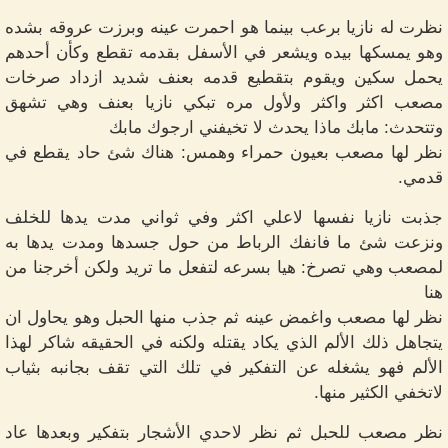
نظرت له نازيا برعب بينما هو احمرت عينه وبرزت عروقه بشده
وهو يمسكها بيده ويشعر في الأسفل بقدمه تقطع وكأن أحدهم
يحمل سكين ويقوم بتقطيع قدمه بعنف شديد ازداد صرخات
مصعب اكثر واكثر ولأول مره تبكي نازيا بعنف وهي تشهق
وتتحدث: مابك ماذا يحدث لا تخيفني ارجوك مابك
نظر لها مصعب بعيون حمراء وهمس: هناك شئ حاد يقطع في
قدمي.
جذبت نازيا نفسها لاعلي اكثر وفي ثواني مدت يدها للخلف
ونزعت شئ ما فانفك الرباط من حول جسدها ومدت يدها به
لمصعب وهي تصرخ: هيا بسرعه لتفعل ما تريد ولكن أخرجنا من
هنا
نظر لها مصعب واغمض عينه ثم جذب منها الحبل وهو يحاول ان
يتجاهل ذلك الألم الذي يكاد يقتله ولكنه في الحقيقه شاكر لهذا
الألم فهو يشغله عن التفكير في تلك التي تقف بجانبه بثياب
لاتخفي الكثير منها.
نظر مصعب للحبل ثم نظر لاحدي الأشجار بتفكير وبعدها عاد