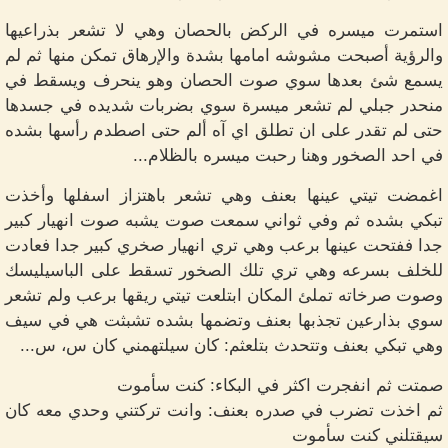
استمرت ميسره في الركض بالحصان وهي لا تشعر بذراعيها
والرؤية أصبحت مشوشه امامها بشدة والإرهاق تمكن منها ثم لم
يسمع شئ بعدها سوي صوت الحصان وهو ينحرف ويسقط في
منحدر جبلي لم تشعر ميسرة سوي بضربات شديده في جسدها
حتى لم تقدر على ان تطلق اي آه ألم حتى اصطدم رأسها بشده
في احد الصخور وهنا رحبت ميسره بالظلام...
اغمضت تيتي عينها بعنف وهي تشعر باهتزاز اسفلها وأخذت
تبكي بشده ثم وفي ثواني سمعت صوت يشبه صوت انهيار كبير
جدا ففتحت عينها برعب وهي تري انهيار صخري كبير جدا فعادت
للخلف بسرعه وهي تري تلك الصخور تسقط على الباسيليسك
وصوت صرخاته تملئ المكان ابتلعت تيتي ريقها برعب ولم تشعر
سوي بذارعين تجذبها بعنف وتضمها بشده تشبثت هي في سيف
وهي تبكي بعنف وتتحدث بتلعثم: كان سيلتهمني كان س، س...
صمتت ثم انفجرت اكثر في البكاء: كنت سأموت
ثم اخذت تضرب في صدره بعنف: وانت تركتني وحدي معه كان
سيقتلني كنت سأموت