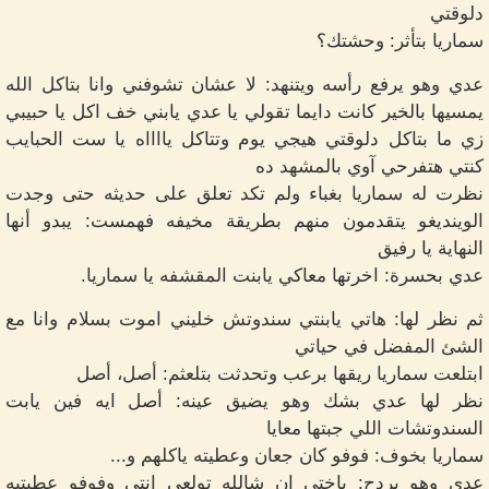
دلوقتي
سماريا بتأثر: وحشتك؟
عدي وهو يرفع رأسه ويتنهد: لا عشان تشوفني وانا بتاكل الله
يمسيها بالخير كانت دايما تقولي يا عدي يابني خف اكل يا حبيبي
زي ما بتاكل دلوقتي هيجي يوم وتتاكل يااااه يا ست الحبايب
كنتي هتفرحي آوي بالمشهد ده
نظرت له سماريا بغباء ولم تكد تعلق على حديثه حتى وجدت
الوينديغو يتقدمون منهم بطريقة مخيفه فهمست: يبدو أنها
النهاية يا رفيق
عدي بحسرة: اخرتها معاكي يابنت المقشفه يا سماريا.
ثم نظر لها: هاتي يابنتي سندوتش خليني اموت بسلام وانا مع
الشئ المفضل في حياتي
ابتلعت سماريا ريقها برعب وتحدثت بتلعثم: أصل، أصل
نظر لها عدي بشك وهو يضيق عينه: أصل ايه فين يابت
السندوتشات اللي جبتها معايا
سماريا بخوف: فوفو كان جعان وعطيته ياكلهم و...
عدي وهو يردح: ياختي ان شالله تولعي انتي وفوفو عطيتيه