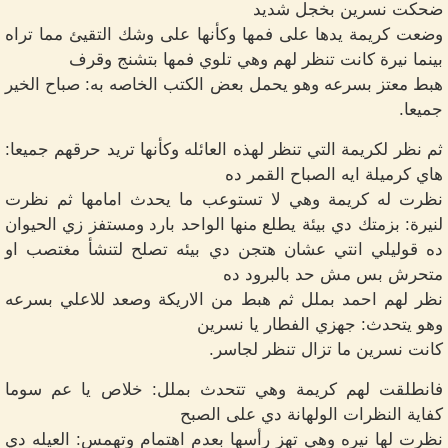
ضحكت نسرين بخجل شديد
وضعت كريمة يدها على فمها وكأنها على وشك التقيئ مما تراه
بينما نيرة كانت تنظر لهم وهي تلوي فمها بتشنج وقرف
هبط معتز بسرعه وهو يحمل بعض الكتب الخاصه به: صباح الخير
جميعا.
ثم نظر لكريمة التي تنظر لهذه العائله وكأنها تريد حرقهم جميعا:
هاي كرميلة ايه الصباح القمر ده
نظرت له كريمة وهي لا تستوعب ما يحدث امامها ثم نظرت
لنيرة: بزمتك دي بيئة يطلع منها الواحد بارد ومستفز زي الحيوان
ده قوليلي انتي عشان هتجن دي بيئه تصلح لتنشأ مغتصب او
متحرش بس مش حد بالبرود ده
نظر لهم احمد بملل ثم هبط من الاريكة وصعد للاعلي بسرعه
وهو يتحدث: جهزي الفطار يا نسرين
كانت نسرين ما تزال تنظر لجاسر.
فانطلقت لهم كريمة وهي تتحدث بملل: خلاص يا عم سوما
كفاية النظرات الولهانة دي على الصبح
نظرت لها نيره وهي تهز رأسها بعدم اهتمام وتهمس: العيله دي