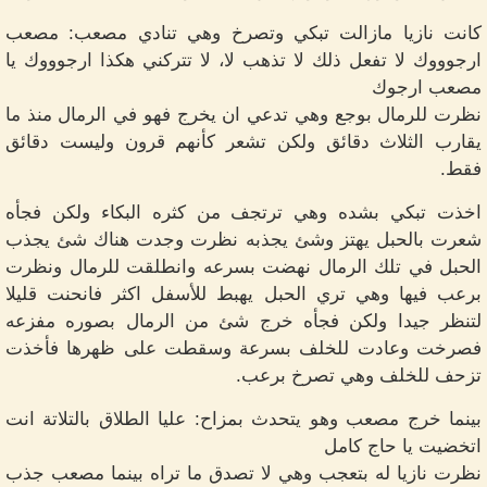
كانت نازيا مازالت تبكي وتصرخ وهي تنادي مصعب: مصعب
ارجوووك لا تفعل ذلك لا تذهب لا، لا تتركني هكذا ارجوووك يا
مصعب ارجوك
نظرت للرمال بوجع وهي تدعي ان يخرج فهو في الرمال منذ ما
يقارب الثلاث دقائق ولكن تشعر كأنهم قرون وليست دقائق
فقط.
اخذت تبكي بشده وهي ترتجف من كثره البكاء ولكن فجأه
شعرت بالحبل يهتز وشئ يجذبه نظرت وجدت هناك شئ يجذب
الحبل في تلك الرمال نهضت بسرعه وانطلقت للرمال ونظرت
برعب فيها وهي تري الحبل يهبط للأسفل اكثر فانحنت قليلا
لتنظر جيدا ولكن فجأه خرج شئ من الرمال بصوره مفزعه
فصرخت وعادت للخلف بسرعة وسقطت على ظهرها فأخذت
تزحف للخلف وهي تصرخ برعب.
بينما خرج مصعب وهو يتحدث بمزاح: عليا الطلاق بالتلاتة انت
اتخضيت يا حاج كامل
نظرت نازيا له بتعجب وهي لا تصدق ما تراه بينما مصعب جذب