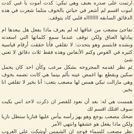
ارتمت على صدره بعنف وهي تبكي: كدت اموت يا غبي كدت
اموت اقسم لم أشعر في حياتي بالخوف مثلما شعرت في هذه
الدقائق السابقه ااااااااه قلبي كاد يتوقف.
تفاجئ مصعب من عناقها له لم يعرف ماذا يفعل هل يبعدها ام
يبادلها العناق ولكن توقف عندما سمع كلماتها التي اسعدته
وبشده فابتسم وهو يتحدث: لا تقلقي فأنا حققت أرقام قياسية
كثيره في الغوص وكتم الأنفاس وهذه فقط ثلاث دقائق لا تعني
شئ
ثم نظر لقدمه المجروحه بشكل مرعب وكأن احد كان يحمل
سكين ويقطع بها اغمض عينه بألم بينما هي كانت تضمه بخوف
وهي مازالت تبكي همس لها مصعب بتعب: أنا بخير لا تقلقي انا
بخير.
همست هي له: بعد أن نعود للقصر ان ذكرت لاحد انني بكيت
سوف اقتلك اقسم لك
ضحك مصعب بوجع وهو يهز رأسه بيأس عليها فنازيا ستظل نازيا
ولكن ماذا يفعل هو عشقها وانتهي الأمر
نظر مصعب للسماء فوجد ان الشمس أوشكت على الغروب