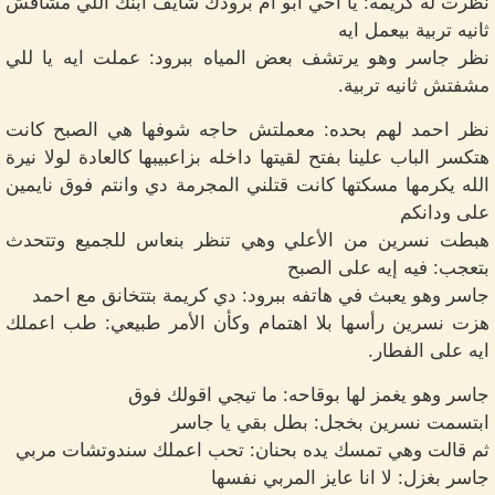
نظرت له كريمه: يا أخي أبو ام برودك شايف ابنك اللي مشافش
ثانيه تربية بيعمل ايه
نظر جاسر وهو يرتشف بعض المياه ببرود: عملت ايه يا للي
مشفتش ثانيه تربية.
نظر احمد لهم بحده: معملتش حاجه شوفها هي الصبح كانت
هتكسر الباب علينا بفتح لقيتها داخله بزاعبيبها كالعادة لولا نيرة
الله يكرمها مسكتها كانت قتلني المجرمة دي وانتم فوق نايمين
على ودانكم
هبطت نسرين من الأعلي وهي تنظر بنعاس للجميع وتتحدث
بتعجب: فيه إيه على الصبح
جاسر وهو يعبث في هاتفه ببرود: دي كريمة بتتخانق مع احمد
هزت نسرين رأسها بلا اهتمام وكأن الأمر طبيعي: طب اعملك
ايه على الفطار.
جاسر وهو يغمز لها بوقاحه: ما تيجي اقولك فوق
ابتسمت نسرين بخجل: بطل بقي يا جاسر
ثم قالت وهي تمسك يده بحنان: تحب اعملك سندوتشات مربي
جاسر بغزل: لا انا عايز المربي نفسها