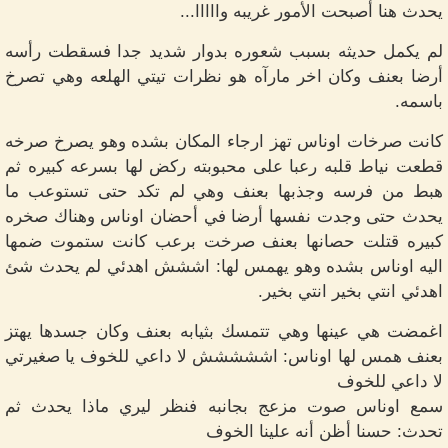
يحدث هنا أصبحت الأمور غريبه وااااا...
لم يكمل حديثه بسبب شعوره بدوار شديد جدا فسقطت رأسه
أرضا بعنف وكان اخر مارآه هو نظرات تيتي الهلعه وهي تصرخ
باسمه.
كانت صرخات اوناس تهز ارجاء المكان بشده وهو يصرخ صرخه
قطعت نياط قلبه رعبا على محبوبته ركض لها بسرعه كبيره ثم
هبط من فرسه وجذبها بعنف وهي لم تكد حتى تستوعب ما
يحدث حتى وجدت نفسها أرضا في أحضان اوناس وهناك صخره
كبيره قتلت حصانها بعنف صرخت برعب كانت ستموت ضمها
اليه اوناس بشده وهو يهمس لها: اششش اهدئي لم يحدث شئ
اهدئي انتي بخير انتي بخير.
اغمضت هي عينها وهي تتمسك بثيابه بعنف وكان جسدها يهتز
بعنف همس لها اوناس: اششششش لا داعي للخوف يا صغيرتي
لا داعي للخوف
سمع اوناس صوت مزعج بجانبه فنظر ليري ماذا يحدث ثم
تحدث: حسنا أظن أنه علينا الخوف