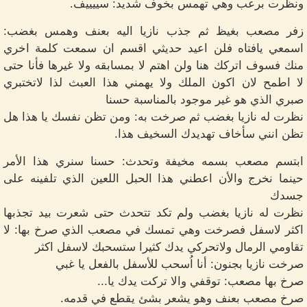
ونظرت برعب وهي تهمس بخوف شديد: سييييف.
زفر مصعب بغيظ ثم جذب نازيا اليه بعنف وهمس بغضب:
اسمعي يافتاه فلن اعيد حديثي اقسم ان سمعت كلمة اخري
منك فسوف اتركك هنا ولن اهتم لا بمسابقه ولا غيرها فأنا حتى
لا اطمح لان اكون الملك ولا يهمني هذا العبث لذا لاتختبري
صبري الذي هو غير موجود بالمناسبة حسنا
نظرت له نازيا بغضب ثم صرخت به: ومن تظن نفسك يا هذا هل
تظن انني سأخاف تهديدك السخيف هذا.
ابتسم مصعب بسمه مخيفة وتحدث: حسنا سنري هذا الأمر
حينما نخرج والأن اعطني هذا الحبل اللعين الذي تلفينه على
جسدك
نظرت له نازيا بغضب ولم تكد تتحدث حتى شعرت بيد تجذبها
اكثر لاسفل فصرخت وهي تمسك في مصعب الذي صرخ بها: لا
تقاومي الرمال ولاتحركي يدك كثيرا ستسحبك لاسفل اكثر
صرخت نازيا بجنون: أنا اُسحب للأسفل بالفعل يا غبي
صرخ بها مصعب: توقفي والا تركت يدك يا...
صرخ مصعب بعنف وهو يشعر بشئ يقطع في قدمه.