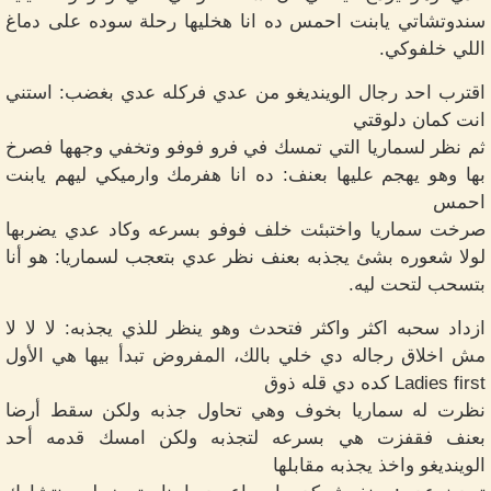
سندوتشاتي يابنت احمس ده انا هخليها رحلة سوده على دماغ
اللي خلفوكي.
اقترب احد رجال الوينديغو من عدي فركله عدي بغضب: استني
انت كمان دلوقتي
ثم نظر لسماريا التي تمسك في فرو فوفو وتخفي وجهها فصرخ
بها وهو يهجم عليها بعنف: ده انا هفرمك وارميكي ليهم يابنت
احمس
صرخت سماريا واختبئت خلف فوفو بسرعه وكاد عدي يضربها
لولا شعوره بشئ يجذبه بعنف نظر عدي بتعجب لسماريا: هو أنا
بتسحب لتحت ليه.
ازداد سحبه اكثر واكثر فتحدث وهو ينظر للذي يجذبه: لا لا لا
مش اخلاق رجاله دي خلي بالك، المفروض تبدأ بيها هي الأول
Ladies first كده دي قله ذوق
نظرت له سماريا بخوف وهي تحاول جذبه ولكن سقط أرضا
بعنف فقفزت هي بسرعه لتجذبه ولكن امسك قدمه أحد
الوينديغو واخذ يجذبه مقابلها