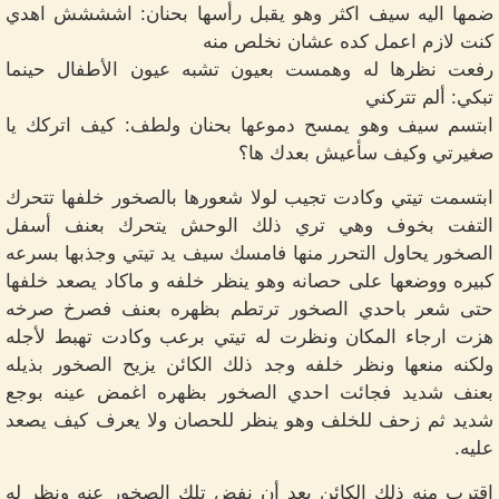
ضمها اليه سيف اكثر وهو يقبل رأسها بحنان: اشششش اهدي
كنت لازم اعمل كده عشان نخلص منه
رفعت نظرها له وهمست بعيون تشبه عيون الأطفال حينما
تبكي: ألم تتركني
ابتسم سيف وهو يمسح دموعها بحنان ولطف: كيف اتركك يا
صغيرتي وكيف سأعيش بعدك ها؟
ابتسمت تيتي وكادت تجيب لولا شعورها بالصخور خلفها تتحرك
التفت بخوف وهي تري ذلك الوحش يتحرك بعنف أسفل
الصخور يحاول التحرر منها فامسك سيف يد تيتي وجذبها بسرعه
كبيره ووضعها على حصانه وهو ينظر خلفه و ماكاد يصعد خلفها
حتى شعر باحدي الصخور ترتطم بظهره بعنف فصرخ صرخه
هزت ارجاء المكان ونظرت له تيتي برعب وكادت تهبط لأجله
ولكنه منعها ونظر خلفه وجد ذلك الكائن يزيح الصخور بذيله
بعنف شديد فجائت احدي الصخور بظهره اغمض عينه بوجع
شديد ثم زحف للخلف وهو ينظر للحصان ولا يعرف كيف يصعد
عليه.
اقترب منه ذلك الكائن بعد أن نفض تلك الصخور عنه ونظر له