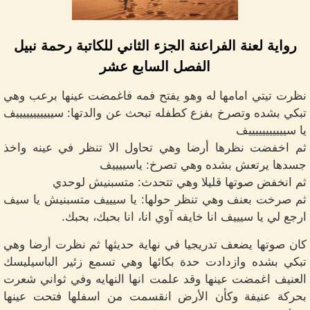
رواية لعنة الفراعنة الجزء الثاني للكاتبة رحمة نبيل
الفصل السابع عشر
نظرت تيتي امامها له وهو يفتح فمه فاغمضت عينها برعب وهي
تبكي بشده وتصرخ بفزع كطفله تبحث عن والدتها: سيييييييييييف
يا سيييييييييييف
ثم اخفضت نظرها أرضا وهي تحاول الا تنظر في عينه واخذ
جسدها يرتعش بشده وهي تصرخ: ياسييييف
ثم انخفض صوتها قليلا وهي تتحدث: متسبنيش لوحدي
ثم صرخت بعنف وهي تنظر حولها: يا سيييف متسبنيش يا سيف
ارجع لي يا سيييف انا خايفه آوي انا، انا بحبك، بحبك.
كان صوتها يضعف تدريجيا في نهاية حديثها ثم نظرت أرضا وهي
تبكي بشده وازدادت حدة بكائها وهي تسمع زئير الباسيليسك
العنيف اغمضت عينها وقد علمت انها النهايه وفي ثواني شعرت
بحركة عنيفة وكأن الأرض انقسمت من اسفلها فتحت عينها