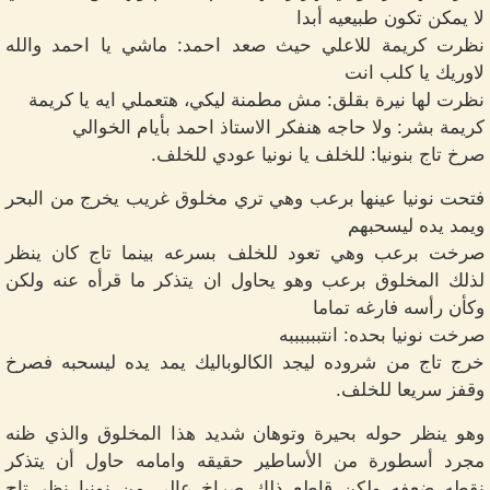
لا يمكن تكون طبيعيه أبدا
نظرت كريمة للاعلي حيث صعد احمد: ماشي يا احمد والله
لاوريك يا كلب انت
نظرت لها نيرة بقلق: مش مطمنة ليكي، هتعملي ايه يا كريمة
كريمة بشر: ولا حاجه هنفكر الاستاذ احمد بأيام الخوالي
صرخ تاج بنونيا: للخلف يا نونيا عودي للخلف.
فتحت نونيا عينها برعب وهي تري مخلوق غريب يخرج من البحر
ويمد يده ليسحبهم
صرخت برعب وهي تعود للخلف بسرعه بينما تاج كان ينظر
لذلك المخلوق برعب وهو يحاول ان يتذكر ما قرأه عنه ولكن
وكأن رأسه فارغه تماما
صرخت نونيا بحده: انتببببببه
خرج تاج من شروده ليجد الكالوباليك يمد يده ليسحبه فصرخ
وقفز سريعا للخلف.
وهو ينظر حوله بحيرة وتوهان شديد هذا المخلوق والذي ظنه
مجرد أسطورة من الأساطير حقيقه وامامه حاول أن يتذكر
نقطه ضعفه ولكن قاطع ذلك صراخ عالي من نونيا نظر تاج