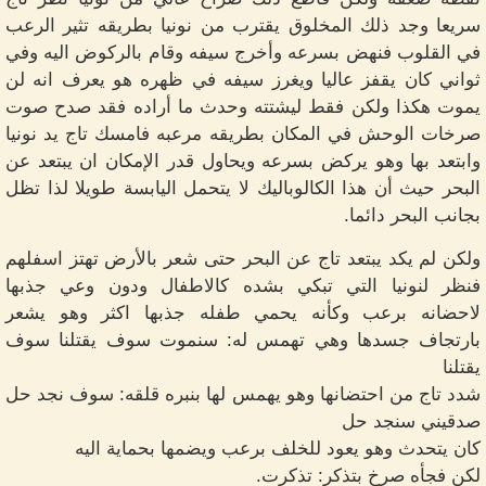
سريعا وجد ذلك المخلوق يقترب من نونيا بطريقه تثير الرعب
في القلوب فنهض بسرعه وأخرج سيفه وقام بالركوض اليه وفي
ثواني كان يقفز عاليا ويغرز سيفه في ظهره هو يعرف انه لن
يموت هكذا ولكن فقط ليشتته وحدث ما أراده فقد صدح صوت
صرخات الوحش في المكان بطريقه مرعبه فامسك تاج يد نونيا
وابتعد بها وهو يركض بسرعه ويحاول قدر الإمكان ان يبتعد عن
البحر حيث أن هذا الكالوباليك لا يتحمل اليابسة طويلا لذا تظل
بجانب البحر دائما.
ولكن لم يكد يبتعد تاج عن البحر حتى شعر بالأرض تهتز اسفلهم
فنظر لنونيا التي تبكي بشده كالاطفال ودون وعي جذبها
لاحضانه برعب وكأنه يحمي طفله جذبها اكثر وهو يشعر
بارتجاف جسدها وهي تهمس له: سنموت سوف يقتلنا سوف
يقتلنا
شدد تاج من احتضانها وهو يهمس لها بنبره قلقه: سوف نجد حل
صدقيني سنجد حل
كان يتحدث وهو يعود للخلف برعب ويضمها بحماية اليه
لكن فجأه صرخ بتذكر: تذكرت.