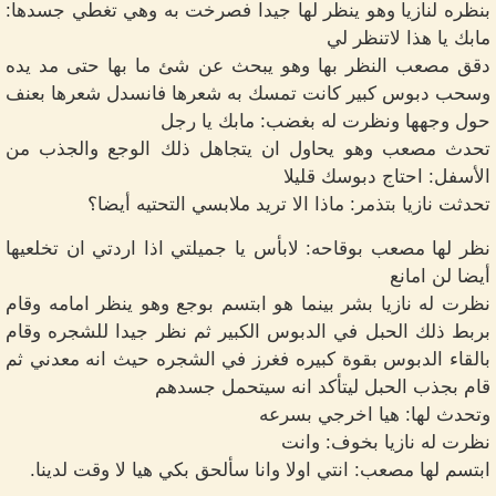
بنظره لنازيا وهو ينظر لها جيدا فصرخت به وهي تغطي جسدها:
مابك يا هذا لاتنظر لي
دقق مصعب النظر بها وهو يبحث عن شئ ما بها حتى مد يده
وسحب دبوس كبير كانت تمسك به شعرها فانسدل شعرها بعنف
حول وجهها ونظرت له بغضب: مابك يا رجل
تحدث مصعب وهو يحاول ان يتجاهل ذلك الوجع والجذب من
الأسفل: احتاج دبوسك قليلا
تحدثت نازيا بتذمر: ماذا الا تريد ملابسي التحتيه أيضا؟
نظر لها مصعب بوقاحه: لابأس يا جميلتي اذا اردتي ان تخلعيها
أيضا لن امانع
نظرت له نازيا بشر بينما هو ابتسم بوجع وهو ينظر امامه وقام
بربط ذلك الحبل في الدبوس الكبير ثم نظر جيدا للشجره وقام
بالقاء الدبوس بقوة كبيره فغرز في الشجره حيث انه معدني ثم
قام بجذب الحبل ليتأكد انه سيتحمل جسدهم
وتحدث لها: هيا اخرجي بسرعه
نظرت له نازيا بخوف: وانت
ابتسم لها مصعب: انتي اولا وانا سألحق بكي هيا لا وقت لدينا.