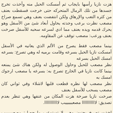
هزت نازيا رأسها بايجاب ثم أمسكت الحبل منه وأخذت تخرج
جسدها من تلك الرمال المتحركه حتى خرجت فسقطت بعنف
من كثره التعب والإرهاق ولكن انتفضت بعنف وهي تسمع صراخ
مصعب نظرت برعب وجدته يحاول أبعاد شئ من الأسفل وهو
يحرك قدمه ويده بعنف مما ادي لسرعه سحبه للأسفل صرخت
بعنف ورعب: مصعب توقف عن المقاومه.
بينما مصعب فقط يصرخ من الألم الذي يعانيه في الأسفل
أمسكت نازيا الحبل بسرعه وقامت برميه له وهي تصرخ: بسرعه
امسك الحبل بسرعه
نظر مصعب للحبل وحاول الوصول له ولكن هناك شئ يمنعه
بينما كانت نازيا في الخارج تصرخ به: بسرعه يا مصعب ارجوك
امسك به
نظر مصعب لها نظره قطعت قلبها لاشلاء وفي ثواني كان
مصعب يسحب للأسفل بعنف
صرخت نازيا صرخة هزت المكان من عنفها وهي تنظر بعدم
تصديق: لااااااااااا مصعببببيبب لااااااااااا.
اخذت تصرخ بجنون وهي لا تستوعب ما حصل: مصعببببيبب