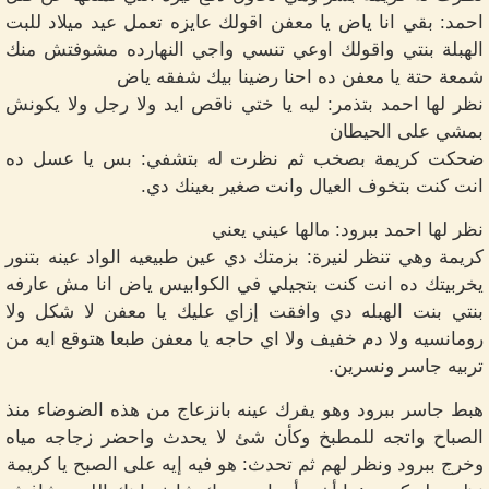
احمد: بقي انا ياض يا معفن اقولك عايزه تعمل عيد ميلاد للبت
الهبلة بنتي واقولك اوعي تنسي واجي النهارده مشوفتش منك
شمعة حتة يا معفن ده احنا رضينا بيك شفقه ياض
نظر لها احمد بتذمر: ليه يا ختي ناقص ايد ولا رجل ولا يكونش
بمشي على الحيطان
ضحكت كريمة بصخب ثم نظرت له بتشفي: بس يا عسل ده
انت كنت بتخوف العيال وانت صغير بعينك دي.
نظر لها احمد ببرود: مالها عيني يعني
كريمة وهي تنظر لنيرة: بزمتك دي عين طبيعيه الواد عينه بتنور
يخربيتك ده انت كنت بتجيلي في الكوابيس ياض انا مش عارفه
بنتي بنت الهبله دي وافقت إزاي عليك يا معفن لا شكل ولا
رومانسيه ولا دم خفيف ولا اي حاجه يا معفن طبعا هتوقع ايه من
تربيه جاسر ونسرين.
هبط جاسر ببرود وهو يفرك عينه بانزعاج من هذه الضوضاء منذ
الصباح واتجه للمطبخ وكأن شئ لا يحدث واحضر زجاجه مياه
وخرج ببرود ونظر لهم ثم تحدث: هو فيه إيه على الصبح يا كريمة