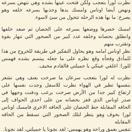
نظرت لورا بتعجب ولكن فتحت عينها بشده وهي تنهض بسرعه
ونهض أيضا اوناس وامسك يدها وجذبها بسرعه خلفه وهو
يصرخ: ما بها هذه الرحله تتحول من سئ لاسوء.
امسك خصرها ووضعها بسرعه على الحصان ثم صعد خلفها
وانطلق بحصانه وخلفه عدد كبير من الصخور التي تنهار بقوة
وتقترب منهم
نظر اوناس امامه وهو يحاول التفكير في طريقة للخروج من هذا
للمأذق وفجأه وقع نظره على ما جعله يبتسم بشده فهمس
للورا: اغلقي عينكي يا جميلتي فالقادم مخيف.
نظرت له لورا بتعجب سرعان ما صرخت بعنف وهي تشعر
بنفسها تطير في الهواء نظرت للاسفل وجدت نفسها على
ارتفاع كبير جدا من الأرض صرخت برعب ودفنت وجهها في
صدر اوناس الذي قفز بحصانه من على احدي الحواف إلى
الحافه المقابلة حط الحصان على الحافه الاخري فامسك اوناس
لورا بخوف وهو ينظر لتلك الصخور التي تسقط من الحافه
المقابله
تنفس بعمق وراحه وهو يهمس: لقد نجونا يا جميلتي، لقد نجونا.