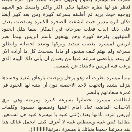
فنظر هو لها نظره جعلتها تبكي اكثر واكثر وامسك هو السهم
ووجهه حيث يريد ثم أطلقه بسرعه كبيرة ومن بعد كبير أيضا
فكان اثره مدمر حيث انشقت الصخره الكبيره وسقطت بعنف
على ذلك الدب فعلت صرخاته في المكان بينما هلل الجنود
المتبقيين بفرحة كبيره وهم يهتفون باسم ابريس بينما نظر
ابريس لميسره بغضب شديد وتركها وصعد لحصانه وانطلق
بسرعه ولم يهتم كيف ستعود او ماذا سيحدث كل ما أراده الان
ان يبتعد وباقصي سرعه عنها من يصدق ان يأتي ذلك اليوم الذي
يرغب فيه ابريس بالابتعاد عن شمسه.
بينما ميسره نظرت له وهو يرحل ونهضت بارهاق شديد وجسدها
ينزف بشده واتجهت لاحد الاحصنه دون أن ينتبه لها الجنود في
غمرة سعادتهم بالنصر
انطلقت ميسرة بحصانها بسرعه كبيره ومرعبه وهي تري
الاحداث الماضيه تعاد امام اعينها وتصفعها بقسوة وكلمات
ابريس تتردد باذنها بعنف(انتي غبيه يا ميسرة غبيه هل تسمعين
لطالما كنتي غبيه وستظلي غبيه لا أعرف كيف اتحمل غبائك هذا
لقد دمرتينا جميعا بغبائك يا ميسرة دمرتينااااااااااا).