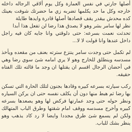
أصلها جارتي في نفس العمارة وكل يوم ألاقي الرجاله داخله
خارجه وكل ما حد يكلمها تضربه زي ما حضرتك شوفت بعينك
كده محدش بيقدر يقف قصادها أصلها قادرة وايدها طايلة
نظر لها سامر بشر وهو لا يصدق هذا رضا لن تفعل هذا أبدا
تحدثت نعمت بسرعه: حتى دلوقتي وانا جايه كان فيه راجل
داخل عندها وانا قولت لا لا...
لم تكمل حتى وجدت سامر ينتزع سترته بعنف من مقعده ويأخذ
مسدسه وينطلق للخارج وهو لا يري امامه شئ سوي رضا وهي
في أحضان الرجال اقسم ان يقتلها ان وجد ما قالته تلك الفتاه
حقيقه.
ركب سيارته بسرعه كبيره وقادها بجنون لتلك الحارة التي تسكن
بها رضا ثم هبط منها دون أن يكلف نفسه حتى ان يركن السياره
ونظر حوله حتى وجد عمارتها فركض لها وهو يصعدها بسرعه
كبيره وأخرج مسدسه ووقف امام شقتها وطرق الباب المتهالك
ولكن لم يسمع شئ طرق مجددا وايضا لا رد كاد يذهب وهو
ينظر بشك للباب.