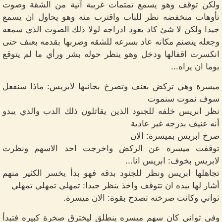
ولكن توقف وهو يسمع تمتمات غريبة آتية من الشقة وصوت
تأوهات منخفضه نظر للباب واقترب منه وهو يحاول ان يسمع
جيدا ولكن لا شئ كاد يعود ادراجه لولا ذلك الصوت الذي سمعه
وجعله يتصنم مكانه عاد بسرعه للشقه وضربها بقدمه بعنف حتى
انكسرت اقفالها ودخل وهو ينظر حوله بشر ورأي ما لم يتوقع
يوما ان يراه...
ميسرة وهي تركض بعنف وتصرخ بجانبها لابريس: ماذا سنفعل
سوف نموت سنموت
نظر ابريس خلفه للجنود الذين يقاتلون ذلك الدب والذي يبدو
أنه عنيف بدرجه غير عادية
صرخ ابريس بميسرة: الان
توقفت ميسره عن الركض واخرجت احد الاسهم ونظرت
لابريس بخوف: ابريس انا...
تجاهلها ابريس ونظر للجنود بدقه فهو بدأ يخسر الكثير منهم
أشار لها بيده ان تتوقف واخذ ينظر جيدا: تمهلي تمهلي تمهلي
ثواني وكانت صرخته تصدح بقوة: الان ميسرة.
وفي ثواني كان سهم ميسره ينطلق ليخترق صخرة كبيره فتبدأ