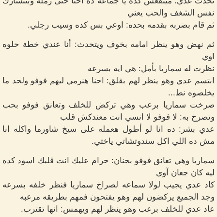
تحدث عدي: مينفعش كده يا جماعه ده احنا حتى زمله وبنتشارك
نفس الشغف والحب يعني
ثم قام بضربه بقدمه بحده: اوعي بس كده وسيب رجلي.
ثم نهض وهو ينظر امامه بخوف ويتحدث: أنا عندي خطة حلوه
اوي
نظرت له سماريا بأمل: هي ايه بسرعه
ابتسم عدي وهو ينظر لهم بقلق: احنا هنرمي ليهم فوفو ولحد ما
يخلصوه نط...
صرخت سماريا برعب وهي تركض للخلف وتعانق فوفو بحب
وتصرخ به: لا فوفو لا انسي انت معندكش قلب
عدي بشر: ده انا لو أطول هعمله على سيخ شاورما واكله انا
مش ده اللي اكل سندوتشاتي ياختي.
سماريا وهي تعانق فوفو بحنان: حرام عليك انت قلبك اسود كده
ليه كان جعان آوي
كاد عدي يجيب لولا سماعه لصراخ سماريا فنظر خلفه بسرعه
وجد الجميع يركضون لهم وهو يفتحون فمهم بطريقه مرعبه
عاد عدي للخلف برعب وهو ينظر لهم ويهمس: انها تقترب.