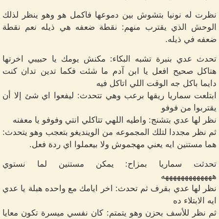
نظرت له نونيا بتشوش بين دموعها فاكمل هو وهو ينظر لذلك
الوحش الذي يقترب منهم: نقطة ضعفه هي ذيله نعم نقطة
ضعفه في ذيله.
تحدث عدي بنبرة تشبه البكاء: مكنش يومك يا حبيبي اخرتها
هتاكل صحيح افعل يا ابن آدم ما شئت فكما تدين تدان كنت
دايما باكل جه الوقت اللي اتاكل فيه
ابتلعت سماريا ريقها برعب وهي تتحدث: ليفعوا اي شئ إلا أن
يقتربوا من فوفو
نظر لها عدي بتشنج: واطيه اللهي تتاكلي انتي وفوفو يا معفنه
ثم نظر مجددا لتلك المجموعه من الوينديغو بتعجب وهو يتحدث:
هما مستنين ايه يعني مهجموش ولا بيعملوا اي ردة فعل.
تحدثت سماريا بمزاح: يمكن مستنين لما نستوي
هههههههههههههه
نظر لها عدي بقرف ثم تحدث: اخر ايامك مع واحده هبلة يا عدي
ايه الابتلاء ده
ثم نظر للأسف بحزن وهو يتمتم: كان نفسي ميسرة تكون معايا