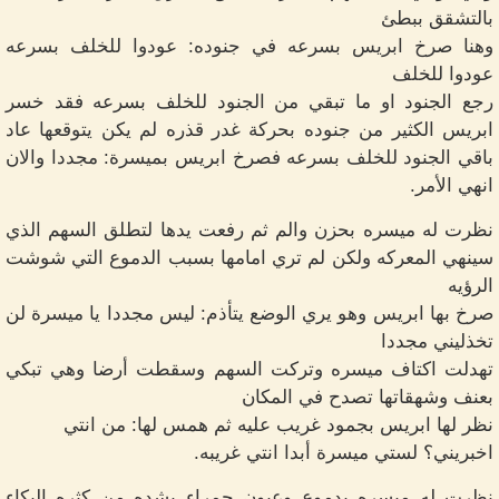
بالتشقق ببطئ
وهنا صرخ ابريس بسرعه في جنوده: عودوا للخلف بسرعه
عودوا للخلف
رجع الجنود او ما تبقي من الجنود للخلف بسرعه فقد خسر
ابريس الكثير من جنوده بحركة غدر قذره لم يكن يتوقعها عاد
باقي الجنود للخلف بسرعه فصرخ ابريس بميسرة: مجددا والان
انهي الأمر.
نظرت له ميسره بحزن والم ثم رفعت يدها لتطلق السهم الذي
سينهي المعركه ولكن لم تري امامها بسبب الدموع التي شوشت
الرؤيه
صرخ بها ابريس وهو يري الوضع يتأذم: ليس مجددا يا ميسرة لن
تخذليني مجددا
تهدلت اكتاف ميسره وتركت السهم وسقطت أرضا وهي تبكي
بعنف وشهقاتها تصدح في المكان
نظر لها ابريس بجمود غريب عليه ثم همس لها: من انتي
اخبريني؟ لستي ميسرة أبدا انتي غريبه.
نظرت له ميسره بدموع وعيون حمراء بشده من كثره البكاء