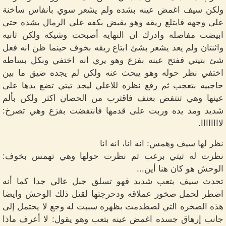
ولكن سيف اغمض عينه بشده ولم يشعر سوي بانفاس ساخنة
على وجهه فابتلع ريقه وهو يقبض بكفه على الرمال بشده حتى
ابيضت مفاصله وادرك ان النهايه أصبحت وشيكه ولكن ثانيه
واثنتان ولم يعد يشعر بشئ ابتاع ريقه بخوف حينما ظن انه فعل
شئ بتيتي ففتح عينه بفزع وهو يري انه اختفي وبكل بساطه
اختفي نظر حوله وهو يبحث عنه ولكن لم يجده ضيق ما بين
حاجبيه بتعجب ثم رفع نظره للاعلي ليجد تيتي تضع يدها على
عينها وهي تنتفض بعنف فاقترب من الحصان اكثر ولكن بألم
شديد ومد يده وربت على قدمها فانتفضت بفزع وهي تصرخ:
لاااااااا.
نظر لها سيف وهمس: انه انا، انه انا
نظرت له تيتي برعب ثم نظرت حولها وهي تهمس بخوف:
الوحش هو كان هنا أين...
تحدث سيف بتعب شديد فهو تسلق جبل عالي جدا كما أنه
اضطر لحمل صخور عملاقه ودحرجتها لقتل ذلك الوحش وايضا
هذه الصخره التي لصطدمت بظهره سببت له وجع لا يحتمل إلى
جانب إرهاق جسده اغمض عينه بتعب وهو يقول: لا أعرف ماذا