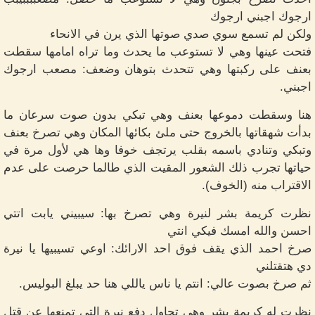
ارجوك اجبني ارجوك
ولكن لم تسمع سوي صدي صوتها الذي يرن في الانحاء
فتحت عينها وهي لا تستوعب ما يحدث وما تراه امامها سقطت
بعنف على ركبتها وهي تتحدث بتوهان وضعف: مصعب ارجوك
اجبني.
هنا وسقطت دموعها بعنف وهي تبكي بدون صوت سرعان ما
بدأت شهقاتها بالخروج حتى ملئ بكائها المكان وهي تصرخ بعنف
وتبكي وتنادي باسمه بقلب يرتجف خوفا وها هي لأول مرة في
حياتها تجرب ذلك الشعور المقيت الذي طالما حرصت على عدم
الاقتراب منه (الخوف).
نظرت كريمة بشر لنيرة وهي تصرخ بها: سيبيني يابت اتتي
احسن والله امسك فيكي انتي
صرخ احمد الذي يقف فوق احد الارائك: اوعي تسيبيها يا نيرة
دي هتقتلني
ثم صرخ بصوت عالي: انتم يا ناس ياللي هنا حد يبلغ البوليس.
نظرت له كريمة بشر وهي تحاول دفع نيرة التي تمنعها عن قتل