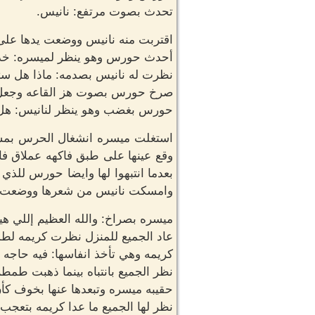
تحدث بصوت مرتفع: نانيس.
اقتربت منه نانيس ووضعت يدها على ك
أحدث حورس وهو ينظر لميسره: خذي ه
نظرت له نانيس بصدمه: ماذا هل ستج
صرخ حورس بصوت هز القاعه وجعل 
حورس بغضب وهو ينظر لنانيس: هل ت
استغلت ميسره انشغال الحرس بمشاه
وقع عينها على طبق فاكهه عملاق 
بعدما انتبهوا لها وايضا حورس للذ
وامسكت نانيس من شعرها ووضعت ال
ميسره بصراخ: والله العظيم إللي 
عاد الجميع للمنزل نظرت كريمه لط
كريمه وهي تأخذ انفاسها: فيه حاجه 
نظر الجميع بانتباه بينما ذهبت طم
حقيبه ميسره وتبعدها عنها بخوف ك
نظر لها الجميع ما عدا كريمه بتعجب.