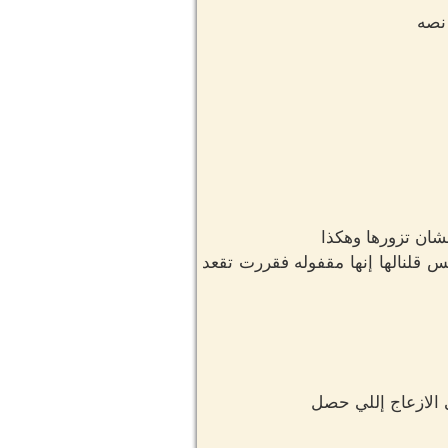
 نصه
شان تزورها وهكذا
 قلنالها إنها مقفوله فقررت تقعد
 الازعاج إللي حصل