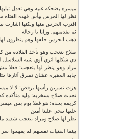
ميسره بضحكه غبيه وهي تعدل ثيابها:
نظر لها الحرس بيأس فهذه الفتاه من
اقترب الحرس منها ولكنها اشارت بي
ثم تقدمتهم: ورايا يا رجاله
ذهب الحرس خلفها وهم ينظرون لها 
صلاح بتعجب وهو يأخذ القلاده من كر
دي شكلها اثري آوي شبه السلاسل الاث
مراد وهو ينظر لها بتعجب: فعلا مش 
جايه المقبره عشان تسرق آثارها مثلا
هزت نسرين رأسها برفض: لا لا ميس
تحدث صلاح بسخريه: وليه متأكده كد
كريمه بحده: هو فعلا يوم بس ميسره
عليها بيجي علينا أمين
نظر لها صلاح ومراد بتعجب شديد ما
بينما الفتيات نفسهم لم يفهموا سر 
معهم.