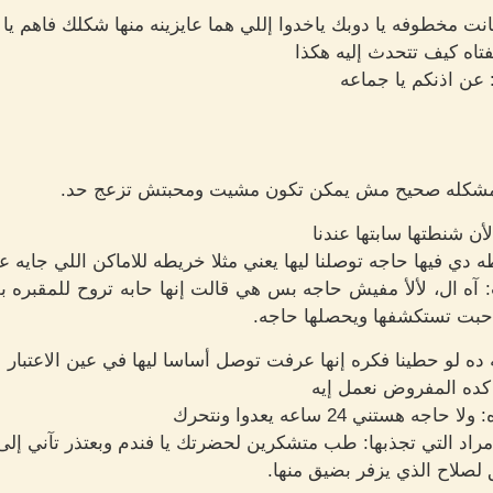
انت مخطوفه يا دوبك ياخدوا إللي هما عايزينه منها شكلك فاهم يا
تاه كيف تتحدث إليه هكذا
 عن اذنكم يا جماعه
مشكله صحيح مش يمكن تكون مشيت ومحبتش تزعج حد.
 شنطتها سابتها عندنا
ي فيها حاجه توصلنا ليها يعني مثلا خريطه للاماكن اللي جايه ع
ه ال، لألأ مفيش حاجه بس هي قالت إنها حابه تروح للمقبره بس
ن حبت تستكشفها ويحصلها حاجه.
ه لو حطينا فكره إنها عرفت توصل أساسا ليها في عين الاعتبار
 كده المفروض نعمل إيه
تني 24 ساعه يعدوا ونتحرك
د التي تجذبها: طب متشكرين لحضرتك يا فندم وبعتذر تآني إلى
لصلاح الذي يزفر بضيق منها.