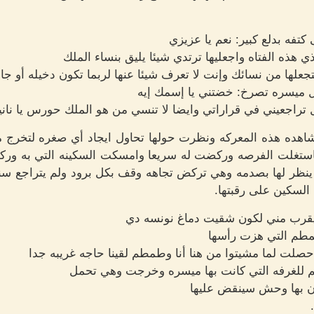
تفه بدلع كبير: نعم يا عزيزي
ذه الفتاه واجعليها ترتدي شيئا يليق بنساء الملك
علها من نسائك وإنت لا تعرف شيئا عنها لربما تكون دخيله أو
ميسره تصرخ: خضتني يا إسمك إيه
راجعيني في قراراتي وايضا لا تنسي من هو الملك حورس يا نان
ده هذه المعركه ونظرت حولها تحاول ايجاد أي صغره لتخرج من
فاستغلت الفرصه وركضت له سريعا وامسكت السكينه التي به و
ي ينظر لها بصدمه وهي تركض تجاهه وقف بكل برود ولم يتراجع سن
سكين على رقبتها.
هيقرب مني لكون شقيت دماغ نونسه دي
مطم التي هزت رأسها
حصلت لما مشيتوا من هنا أنا وطمطم لقينا حاجه غريبه جدا
طم للغرفه التي كانت بها ميسره وخرجت وهي تحمل
أن بها وحش سينقض عليها