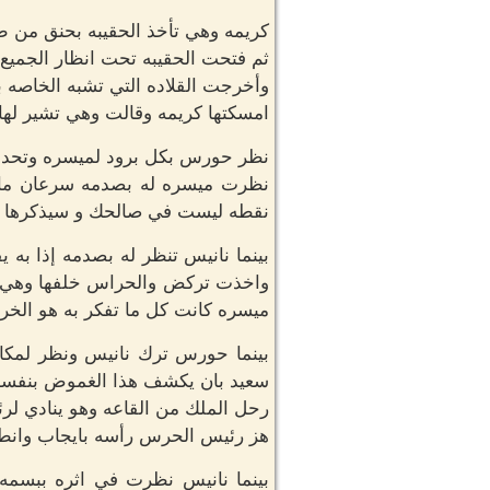
كريمه وهي تأخذ الحقيبه بحنق من ط
ثم فتحت الحقيبه تحت انظار الجميع 
وأخرجت القلاده التي تشبه الخاصه 
امسكتها كريمه وقالت وهي تشير لها: 
نظر حورس بكل برود لميسره وتحدث ب
نظرت ميسره له بصدمه سرعان ما اخ
نقطه ليست في صالحك و سيذكرها ال
بينما نانيس تنظر له بصدمه إذا ب
واخذت تركض والحراس خلفها وهي تقف
ميسره كانت كل ما تفكر به هو الخر
بينما حورس ترك نانيس ونظر لمكا
سعيد بان يكشف هذا الغموض بنفسه ا
رحل الملك من القاعه وهو ينادي لر
هز رئيس الحرس رأسه بايجاب وانطل
بينما نانيس نظرت في اثره ببسمه