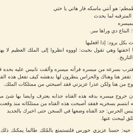
مطم: هو آنتي ماسكه فار هاتي يا ختي
المترقبه لما يحدث
بميسره
البتاع دي وراها سر.
كل برود: إذا افعليها
فتها وهي تقول بخبث: اوووه انظروا إلى الملك العظيم لا يهت
تاريخ.
ه يقترب بسرعه من ميسره فرأته ميسره وألقت نانيس عليه بحده
ز هنا وهناك والحراس ينظرون لها بدهشه كيف تفعل هذه الفتاه
وج من هنا ولكن عذرا عزيزتي فقد اصبحتي من ممتلكات الملك.
ن خروج ميسره بدقه هذه الفتاه جذابه يعترف وايضا بها شئ م
بتسم بسخريه ففقد أصبحت هذه الفتاه من ممتلكاته منذ وقعت عين
ئيس الحرس: جد الفتاه وضعها في السجن حتى اخبرك بالجديد
ق ليبحث عنها.
 حيه: حسنا عزيزي حورس فلتستمتع بالمُلك طالما يمكنك ذلك 