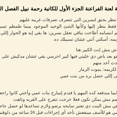
 لعنة الفراعنة الجزء الأول للكاتبة رحمة نبيل الفصل ال
نظر بحنق لنسرين التي تتصرف تصرفات غريبه عليهم
 فقط ينظر إليها وكأنها الشئ الوحيد الموجود بينما طمطم تسير 
 ابتسامه أطاحت بباقي تعقل نسرين: ها بقي إيه هو الحوار إلل
مه: أسكتي آنتي عشان تسبيلك ده.
ض مش إنت الكبير هنا
هو بعد ياض دي خليتي فيها كبير اخرسي بقي عشان مدكيش على
دث أحد منهم
لكريمه: يموت الزمار
على إللي حصل بره من بنت عمي
ما مندفعه كده المهم يا فندم إمبارح بنات عمي وأختي كانوا راجعي
مم مش يمكن تكون فعلا خرجت تتفرج على القريه وتاهت
هي مش البنت دي تعتبر سايحه برضو ولازم تساعدها لو حصل حاج
أخد أي إجراءات قبل 24 ساعه من دلوقتي يعني بكره الصبح نتحرك.