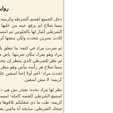
رواية
دخل الجميع لقسم آلشرطه وكريمه ت
بينما صلاح لم يرفع عينه من عليها
الشرطي أشار لها بالجلوس ثم ابتسم
كادت نسرين تتحدث ولكن منعتها كري
ثم ضربت مراد في كتفه: ما تنطق يا
مراد وهو يفرك مكان ضربتها: ياض 
ثم نظر للشرطي الذي ينتظر إن يتح
بينما صلاح هز رأسه بيأس وهو ينظر 
تحدث مراد: احم أولا إحنا اسفين 
كريمه: لا مش اسفين.
نظر لها مراد بحده: بعتذر بس هي داي
استمع الشرطي للقصه كامله: اممم
كريمه: طب ما دي شغلتكم تلاقوها 
ضحك الشرطي: سايحه آه ماشي بصي هو للأسف مينفعش ن