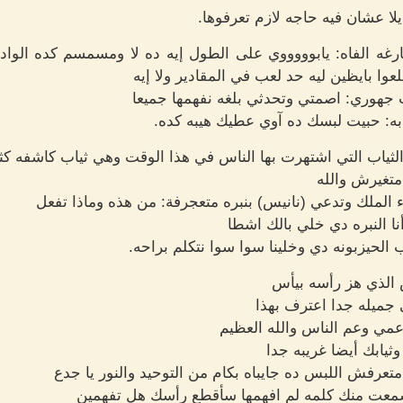
لا عشان فيه حاجه لازم تعرفوها.
 الفاه: يابوووووي على الطول إيه ده لا ومسمسم كده الواد ي
عوا بايظين ليه حد لعب في المقادير ولا إيه
جهوري: اصمتي وتحدثي بلغه نفهمها جميعا
ابه: حبيت لبسك ده آوي عطيك هيبه كده.
الثياب التي اشتهرت بها الناس في هذا الوقت وهي ثياب كاشفه كثي
متغيرش والله
 الملك وتدعي (نانيس) بنبره متعجرفة: من هذه وماذا تفعل
 النبره دي خلي بالك اشطا
الحيزبونه دي وخلينا سوا سوا نتكلم براحه.
 الذي هز رأسه بيأس
جميله جدا اعترف بهذا
مي وعم الناس والله العظيم
وثيابك أيضا غريبه جدا
متعرفش اللبس ده جايباه بكام من التوحيد والنور يا جدع
سمعت منك كلمه لم افهمها سأقطع رأسك هل تفهمين