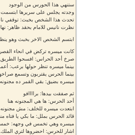
ستنهي هذا الحورس من الوجود
وجدته يجلس على سريرها ابتسمت بخ
تحدث هذا الشخص بخبث: توقفي ناني
نظرت نانيس للامام بحقد ظاهر: نه
ابتسم الشخص الاخر بخبث وهو ينظر 
كانت ميسره تركض في انحاء القصر وهي
صرخ أحد الحراس: افسحوا الطريق ه
بينما ميسره تنظر حولها برعب: أعمل
بينما الحرس يقتربون وتسمع صراخهم
ميسره بضيق: بقي القمر ده مجنونه ن
ثم صفقت بيدها: براااافو
أحد الحرس: ها هي المجنونه هنا
ابتعدت ميسره للخلف: مش مجنونه أن
قائد الحرس بملل: ما بكي يا فتاه من
ميسره وهي تخمس في وجهه: خمسه في
اشار للحرس: احضروها لتري الملك.