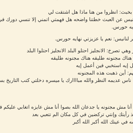
بث: انظروا من هنا ماذا هل اشتقت لي
س عن العبث خطتنا واضحه هل فهمتي اتمني إلا تنسي دورك في
ايه حورس.
لنانيس: نعم يا عزيزتي نهايه حورس.
 تصرخ: الانجليز احتلو البلد الانجليز احتلوا البلد
ناك مجنونه طليقه هناك مجنونه طليقه
 إيه استخبي فين أعمل إيه
: أين ذهبت هذه المجنونه
اس عديمه النظر والله مباااارك يا ميسره دخلتي كتب التاريخ ب
ا مش مجنونه يا جدعان الله بصوا أنا مش عايزه اتغابي عليكم 
ذ رأيتك وإنتي تركضين في كل مكان الم تتعبي بعد
 عينك الله أكبر الله أكبر