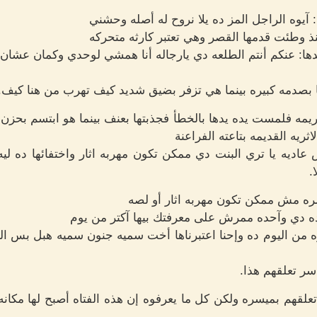
 آيوه الراجل المز ده يلا نروح له أصله وحشني
ذ وطئت قدمها القصر وهي تعتبر كارثه متحركه
دها: عنكم أنتم الطلعه دي يارجاله أنا همشي لوحدي وكمان عشان
بصدمه كبيره بينما هي تزفر بضيق شديد كيف تهرب من هنا كيف..
يمه فلمست يده يدها بالخطأ فجذبتها بعنف بينما هو ابتسم بحزن
ريه القديمه بتاعته الفراعنة
عاديه يا تري البنت دي ممكن تكون مهربه اثار واختفائها ده لي
.
ره مش ممكن تكون مهربه اثار أو لصه
ه دي وآحده ممرش على معرفتك بيها آكتر من يوم
 من اليوم ده وإحنا اعتبرناها أخت سميه جنون سميه هبل بس ال
سر تعلقهم هذا.
تعلقهم بميسره ولكن كل ما يعرفوه إن هذه الفتاه أصبح لها مكانه 