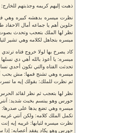
ذهبت إليهم كريمه وجذبتهم للخارج: ي
نظرت ميسره بدهشه كبيره وهي فارغه
حلوين أهم يا جماعه أمال الاحفاد طل
نظر لها الملك بتعجب وتحدث بصوت 
ميسره بتجاهل لكلامه وهي تشير لثي
كاد يصرخ بها لولا خروج فتاه ترتدي 
ميسره: يا أعوذ بالله أهي دي نسلها 
تحدثت الفتاه والتي تكون أحدي نساء
ميسره وهي تشنج فمها: مش بحب أنا
ثم نظرت للملك: بقولك إيه ما تسرب 
نظر لها بتعجب ثم نظر لقائد الحرس
حورس وهو يبتسم بخبث شديد: آنتي 
ميسره وهي تضع يدها على صدرها: ع
تكمل الملك كلامه: ولكن آنتي غريبه 
نظرت ميسره لثيابها: غريبه إيه إنت 
حورس وهو يكاد يفقد أعصابه: إذا 