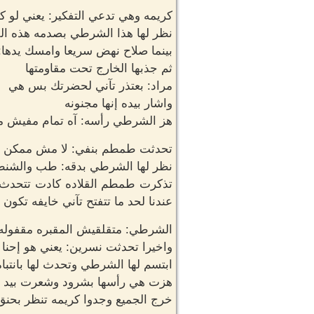
كريمه وهي تدعي التفكير: يعني لو ك
نظر لها هذا الشرطي بصدمه هذه الف
بينما صلاح نهض سريعا وامسك يدها:
ثم جذبها الخارج تحت مقاومتها
مراد: بعتذر تآني لحضرتك بس هي
واشار بيده إنها مجنونه
هز الشرطي رأسه: آه تمام مفيش 
تحدثت طمطم بنفي: لا مش ممكن لأن
نظر لها الشرطي بدقه: طب والشنطه د
تذكرت طمطم القلاده كادت تتحدث: آ
عندنا لحد ما تتفتح تآني خايفه تكو
الشرطي: متقلقيش المقبره مقفوله د
واخيرا تحدثت نسرين: يعني هو إحنا
ابتسم لها الشرطي وتحدث لها بانتباه: ولا حاجه هس
هزت هي رأسها بشرود وشعرت بيد مرا
خرج الجميع وجدوا كريمه تنظر بحنق 