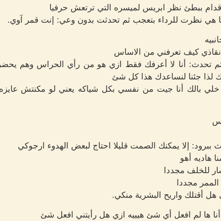
قدام ببطئ نظر ابريس لميسره التي ترتعش حرفيا
نما هي نظرت للرداء بتعجب ثم تحدثت بدون وعي: إنت قمر آوي.
نبيه
نقاذي كيف تعرفني من الاساس
م تحدث: أنا لا أعرفك فقط ازي هو من رأي الحراس وهم يحضرون
 لذا جئنا لنساعدك هذا كل شئ
خلي بالك أنا جيت من نفسي بكل شياكه يعني لو مكنتش عايز
رس
ببرود: إلا يمكنك الصمت قليلا احتاج لبعض الهدوء ارجوكي
ا هاديه أهو
سار للخلف مجددا
الممر مجددا
 هل أقتلك واريح البشرية منكي.
نا ها لم افعل أي شئ هيييه ازي هل رأيتني افعل شئ