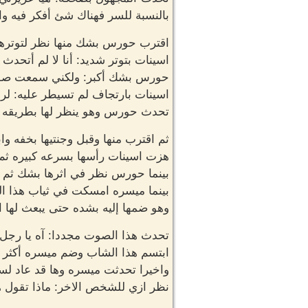
بالنسبة للسر فهناك شئ أفكر فيه وات
اقترب حورس بشك منها نظر لتوترها ا
اسينات بتوتر شديد: أنا لا لم أتحد
حورس بشك أكبر: ولكني سمعت صو
اسينات بارتجاف لم تسيطر عليه: ل
تحدث حورس وهو ينظر لها بطريقه جع
ثم اقترب منها وقبل وجنتيها بخفه وا
هزت اسينات رأسها بسرعه كبيره ثم 
بينما حورس نظر في اثرها بشك ثم ا
بينما ميسره امسكت في ثياب هذا ا
وهو ضمها إليه بشده حتى يبعث لها ال
تحدث هذا الصوت مجددا: آه يا رجل ل
ابتسم هذا الشاب وضم ميسره أكثر ث
واخيرا تحدثت ميسره وها قد عاد لسان
نظر ازي للشخص الاخر: ماذا تقول هذ