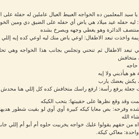
 سيد المعلمين ده الخواجه العبيط العيال عاملين له حفلة على ا
 ليه حفله عيد ميلاد هي ياض أي حفله على الضيق دي ومين الخوا
نتصف الدائرة وهو يغطي وجهه ويصرخ بشده
واخذت تبعد الاطفال: اوعي ياض منك ليه اوعي كده إيه إللي ب
 تبعد الاطفال ثم تنحني وتجلس بجانب هذا الخواجه وهي تحا
 متخافش
 حاجه
هو هيأذيني ولا إيه
تك يكش يعضك يارب
 جعلة يرفع رأسة: ارفع راسك متخافش كده كل إللي هنا محدش ه
 وقد وقع نظرها على حقيبتها: بتحب الكيكه
ه وفرحه: بص معايا كيكه كبيرة آوي آوي لو بقيت شطور هديها ل
اء الله
اااه من حقهم يقولوا عليك خواجه يخربيت حلوه أم أبو أم إللي جابو
واحدة: معاكي كيكة.