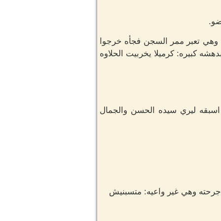
ضو.
ا وهي تعبر ممر السجن فجأه خرجوا
شه كبيره: كرميلا يخربيت الحلاوه
 اسبقه ليري سيده الحسن والجمال
رحته وهي غير واعيه: متسبنيش