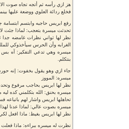
هز ازي رأسه ثم أتجه تجاه صوت الا
فخلع ردائة العلوي ووضعة عليها بي
رفع ابريس حاجبه وابتسم ابتسامة جا
تحدثت ميسرة بتعجب: لماذا جئت لا
نظر لها ثواني نظرات غامضه جدا ث
الغرابه وأن الحرس سيأخذوكي للملك
ميسره وهي تدعي التفكير: آه بس 
بنتكلم.
جاء ازي وهو يقول بخفوت: إنه حو
ميسره: المووز
نظر لها ابريس بحاجب مرفوع وتحدث 
ميسره بحنق: الله بتكلمني كده ليه من
تحاهلها ابريس واشار لهم باتباعه ف
ميسره بصوت عالي: لماذا عدنا لهذا 
نظر لها ابريس بغيظ: ماذا افعل لكي
نظرت له ميسره ببراءه: ماذا فعلت أ