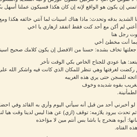
مني إن يكون هو الواقع لإنه إن كان هكذا فسيكون عملنا أسهل بكث
لشديد بدقه وتحدث: ماذا هناك اسينات لما آنتي خائفه هكذا ومع
ث أعني لم أكن مع أحد كنت فقط اتفقد ازهاري يا اخي
ت رجل هنا
ربما أنت مخطئ أخي
لتها تخاف بشده: حسنا من الافضل إن يكون كلامك صحيح اسينات
بتعد: هيا عودي للجناح الخاص بكي الوقت تأخر
ركضت لغرفتها وهي تنظر للمكان الذي كانت فيه واشكر الله على 
تجه للسجن حتى يري هذه الغريبه
لغريب بقوه شديده وخوف
طمأنينة.
و أخبرني أحد من قبل أنه سيأتي اليوم وأري به القائد وفي احضان
م تحدث ببرود يلازمه: توقف (ازي) عن هذا ليس لدينا وقت هيا لن
ها: آيوه هنخرج يا باشا بس أنتم مين لا مؤاخذه
ه الفتاه.