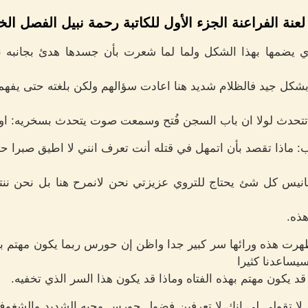
لعنة الفراعنة الجزء الأول للكاتبة رحمة نبيل الفصل ا
يضمها بهذا الشكل ولما لما شعرت بأن جسدها هدئ بجانبه نظر
 بشكل جيد فالظلام شديد هنا اعادت سؤالهم ولكن بلغته حتى يفهم
تحدث لولا ان باب السجن فُتح وسمعت صوت يتحدث بسخريه: ا
: ماذا تقصد بأن اتمهل في قتله أنت تعرف انني لا اطيق صبرا
انيس كل شئ يحتاج للتروي عزيزتي نحن لانمرح هنا بل نحن ن
ذه.
هرت هذه ورائها سر كبير جدا واظن إن حورس ربما يكون مهتم بهذ
سيساعدنا كثيرا
يكون مهتم بهذه الفتاه وماذا قد يكون هذا السر الذي تخفيه.
لا تقولي لي انكِ لا تعرفين فضول حورس وحبه الشديد والشغوف