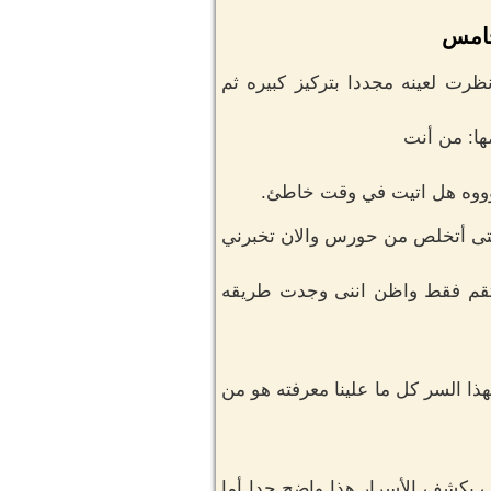
لخامس
ت لعينه مجددا بتركيز كبيره ثم
ها: من أنت
وووه هل اتيت في وقت خاطئ.
 حتى أتخلص من حورس والان تخبرني
نتقم فقط واظن اننى وجدت طريقه
ا السر كل ما علينا معرفته هو من
 بكشف الأسرار هذا واضح جدا أما