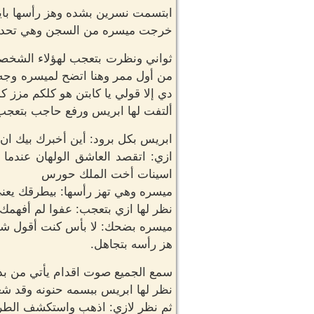
ابتسمت نسرين بشده وهز رأسها بايج
خرجت ميسره من السجن وهي تحدث نف
ثواني ونظرت بتعجب لهؤلاء الشخصين
من أول ممر وهنا اتضح لميسره وجه 
دي إلا قولي يا كابتن هو كلكم مزز ك
ألتفت لها ابريس ورفع حاجب بتعجب 
ابريس بكل برود: أين أخبرك بيك ان ن
ازي: اتقصد العاشق الولهان عندما
اسينات أخت الملك حورس
ميسره وهي تهز رأسها: بيطرقك يعن
نظر لها ازي بتعجب: عفوا لم أفهمك
ميسره بضحك: لا بأس كنت أقول شئ
هز رأسه بتجاهل.
سمع الجميع صوت اقدام يأتي من بد
نظر لها ابريس ببسمه حنونه وقد شعر
ثم نظر لازي: اذهب واستكشف الطر