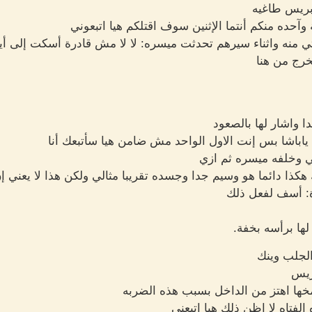
ابريس طاغيه
حده منكم أنتما الإثنين سوف اقتلكم هيا اتبعوني
ي منه واثناء سيرهم تحدثت ميسره: لا لا مش قادرة أسكت إلى أي
رج من هنا
 واشار لها بالصعود
ياباشا بس إنت الاول الواحد مش ضامن هيا سأتبعك أنا
ي وخلفه ميسره ثم ازي
 دائما هو وسيم جدا وجسده تقريبا مثالي ولكن هذا لا يعني إن 
ة: أسف لفعل ذلك
ها برأسه بخفة.
لجلب وينك
ريس
خها اهتز من الداخل بسبب هذه الضربه
لفتاه لا اظن ذلك هيا اتبعني