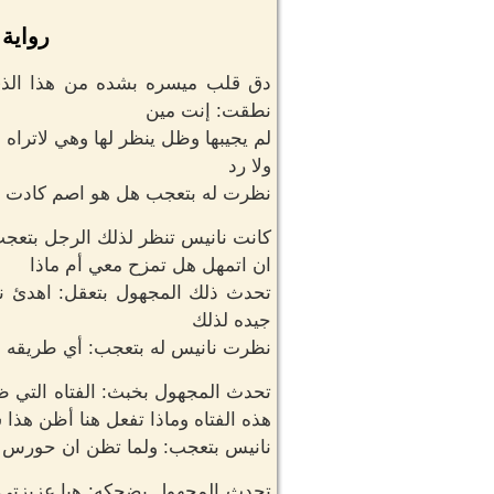
رواية 
دق قلب ميسره بشده من هذا الذي 
نطقت: إنت مين
لم يجيبها وظل ينظر لها وهي لاتراه
ولا رد
نظرت له بتعجب هل هو اصم كادت ت
كانت نانيس تنظر لذلك الرجل بتعجب
ان اتمهل هل تمزح معي أم ماذا
تحدث ذلك المجهول بتعقل: اهدئ ن
جيده لذلك
نظرت نانيس له بتعجب: أي طريقه ه
تحدث المجهول بخبث: الفتاه التي ظ
هذه الفتاه وماذا تفعل هنا أظن هذا 
نانيس بتعجب: ولما تظن ان حورس قد 
تحدث المجهول بضحكه: هيا عزيزتي 