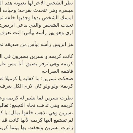
نظر الشخص الاخر لها بعيونه هذه ال
ميسره وهي تتحدث بفرحه: وحيات أمك
امسك الشخص يدها وجذبها خلفه ث
تحدث الشخص والذي يدعي ابريس: أ
ازي وهو يهز رأسه بيأس: انت تعرف بي
هز ابريس رأسه بيأس من صديقه ثم ت
كانت كريمه و نسرين يسيرون في ا
كريمه وهي تزفر بضيق: أنا مش عار
فاهمه الصراحه
ضحكت نسرين: ما كفايه يا كرميلا فض
كريمة: ولو ولو كان لازم الكل يعرف 
نظرت نسرين لما تشير له كريمه وج
كريمه وهي تذهب تجاه التجمع: تعال
نسرين وهي تذهب خلفها بملل: يا ك
لم تستمع اليها كريمه لأنها كانت قد
زفرت نسرين ولحقت بها بينما كريم