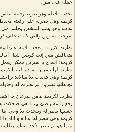
حفله على مين.
تحدث بلاطه وهو يفرط رقبته: عاش يا
كريمه وهي تضربه على رقبته مجددا:
بلاطه وهو يشير لشخص يجلس في م
صرخت نسرين والتي كانت خلف كريمة 
نظرت كريمه بتعجب لابنه عمها وهي
متخافش مني إنت كويس شيل أيدك
كريمة: ابعدي يا نسرين ممكن يعمل
نظرت لها نسرين بشده: ليه يا كريمة 
كريمة وهي تتحدث بلا مبالاه: براح
تجاهلتها نسرين ثم نظرت له وحاولت
نظرت لكريمة بيأس سرعان ما ابتسمت
رفع رأسه ببطئ بينما هي ضحكت بشد
جعلتها تنظر له وتتحدث بلا وعي: ما ش
كريمة وهي تنظر له: واااه وااااه وا
بينما هو لم ينظر لأحد ونطق بطلمة 