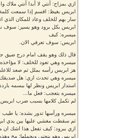
ازي بمزاح: آنتي لا أبدا آنتي ملاك و
ابريس بغيظ: اقسم إذا سمعت كلمة وآ
سار بهم للخلف وعاد للمكان الذي ات
ابريس بكل برود وهو يسير: سوف نخ
ميسره: كيف
ابريس: سوف تعرفي الان.
قال ذلك وهو يقف امام درج ضيق جدا
ميسره وهي تعود للخلف: لا مؤاخذه 
هز ابريس رأسه بملل ثم صعد للاعل
ميسره وهي تحدث ازي: هل صديقك هكذا
استدار ابريس ونظر لها ببسمه بارد
ميسره بتعجب: فعل ما...
لم تكمل كلامها بسبب ضرب ابريس ل
ميسره ورأسها تدور بشده: يا طيب ا
ثم سقطت مغشي عليها بين يدي اب
ازي ببرود: كيف تفعل هذا اشك ان م
ابريس وهو ينحني ويحملها: مخ وهذه ا