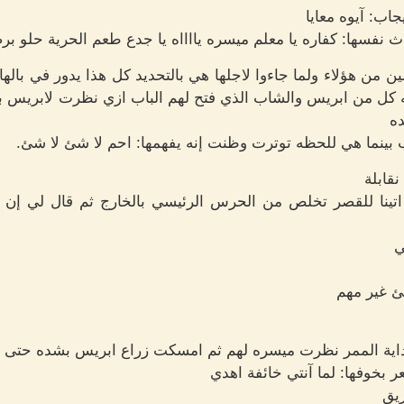
اب: آيوه معايا
سها: كفاره يا معلم ميسره يااااه يا جدع طعم الحرية حلو بر
 من هؤلاء ولما جاءوا لاجلها هي بالتحديد كل هذا يدور في باله
كل من ابريس والشاب الذي فتح لهم الباب ازي نظرت لابريس بده
ده
بينما هي للحظه توترت وظنت إنه يفهمها: احم لا شئ لا شئ.
قابلة
 اتينا للقصر تخلص من الحرس الرئيسي بالخارج ثم قال لي إن
ي
 غير مهم
اية الممر نظرت ميسره لهم ثم امسكت زراع ابريس بشده حتى ج
 بخوفها: لما آنتي خائفة اهدي
يق