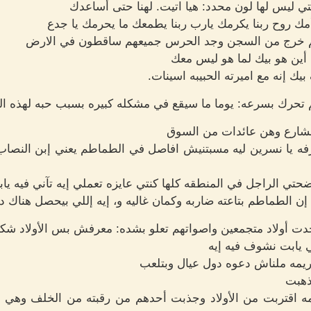
تي ليس لها لون محدد: هيا اتيت. لهنا حتى أساعدك
 روح ربنا يكرمك يارب ربنا يطمعك ما يحرمك يا جدع
م خرج من السجن وجد الحرس جميعهم ساقطون في الارض
ين هو بيك لما هو ليس معك
ك إنه مع اميرته الحبيبه اسينات.
حرك بسرعه: يوما ما سيقع في مشكله كبيره بسبب حبه لهذه الف
لشارع وهن عائدات من السوق
فه يا نسرين ليه مسبتنيش افاصل في الطماطم يعني إبن النصاب
حتي الراجل في المنطقه كلها كنتي عايزه تعملي إيه تآني فيه ياب
إن الطماطم بتاعته ضاربه وكمان غاليه و، إيه إللي بيحصل هناك د
دت أولاد متجمعين واصواتهم تعلو بشده: معرفش بس الأولاد شك
ي يابت نشوف فيه إيه
ريمه ملناش دعوه دول عيال وبتلعب
 ذهبت
ه اقتربت من الأولاد وجذبت أحدهم من رقبته من الخلف وهي ت