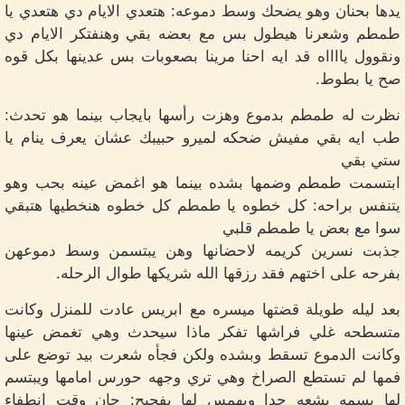
يدها بحنان وهو يضحك وسط دموعه: هتعدي الايام دي هتعدي يا
طمطم وشعرنا هيطول بس مع بعضه بقي وهنفتكر الايام دي
ونقوول يااااه قد ايه احنا مرينا بصعوبات بس عدينها بكل قوه
صح يا بطوط.
نظرت له طمطم بدموع وهزت رأسها بايجاب بينما هو تحدث:
طب ايه بقي مفيش ضحكه لميرو حبيبك عشان يعرف ينام يا
ستي بقي
ابتسمت طمطم وضمها بشده بينما هو اغمض عينه بحب وهو
يتنفس براحه: كل خطوه يا طمطم كل خطوه هنخطيها هتبقي
سوا مع بعض يا طمطم قلبي
جذبت نسرين كريمه لاحضانها وهن يبتسمن وسط دموعهن
بفرحه على اختهم فقد رزقها الله شريكها طوال الرحله.
بعد ليله طويلة قضتها ميسره مع ابريس عادت للمنزل وكانت
متسطحه غلي فراشها تفكر ماذا سيحدث وهي تغمض عينها
وكانت الدموع تسقط وبشده ولكن فجأه شعرت بيد توضع على
فمها لم تستطع الصراخ وهي تري وجهه حورس امامها ويبتسم
لها بسمه بشعه جدا ويهمس لها بفحيح: حان وقت انطفاء