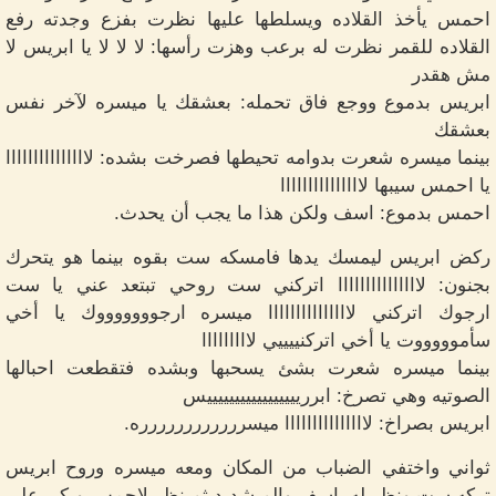
احمس يأخذ القلاده ويسلطها عليها نظرت بفزع وجدته رفع
القلاده للقمر نظرت له برعب وهزت رأسها: لا لا لا يا ابريس لا
مش هقدر
ابريس بدموع ووجع فاق تحمله: بعشقك يا ميسره لآخر نفس
بعشقك
بينما ميسره شعرت بدوامه تحيطها فصرخت بشده: لااااااااااااااا
يا احمس سيبها لااااااااااااااا
احمس بدموع: اسف ولكن هذا ما يجب أن يحدث.
ركض ابريس ليمسك يدها فامسكه ست بقوه بينما هو يتحرك
بجنون: لااااااااااااااا اتركني ست روحي تبتعد عني يا ست
ارجوك اتركني لااااااااااااااا ميسره ارجوووووووك يا أخي
سأموووووت يا أخي اتركنييييي لااااااااا
بينما ميسره شعرت بشئ يسحبها وبشده فتقطعت احبالها
الصوتيه وهي تصرخ: ابرريييييييييييييييييس
ابريس بصراخ: لااااااااااااااا ميسرررررررررررره.
ثواني واختفي الضباب من المكان ومعه ميسره وروح ابريس
تركه ست ونظر له باسف والم شديد ثم نظر لاحمس وبكي على