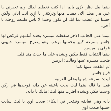
بينما بيك نظر لازي بالم: اذا كنت تخطط لذلك ولم تخبرني يا
غبي هي معك الان ذهبت معها وتركتني يا ازي انت اناني ولكن
حسنا لن اغضب بما انك لن تكون وحيدا لا بأس فلتنعم روحك يا
أخي.
بينما على الجانب الاخر سقطت ميسره بحده أمامهم فركض لها
جاسر بسرعه كبير وحملها برعب وهو يصرخ: ميسره حبيبتي
فوقي يا ميسره
بينما الفتيات فقط يبكين وبشده على ما حدث منذ قليل
فتحت ميسره عينها وقالت: ابريس
ثم اغلقت عينها ثانيا
فزع جاسر
ليث: بسرعه شيلها وعلى العربيه
فعل ما قاله بينما ليث بحث باعينه عن دانه فوجدها في ركن
وحدها تبكي وبشده اقترب منها ليث: مالك يا دانه.
دانه وهي تعانقه وتنفجر في البكاء: صعب اوي يا ليث سابت
حبيبها صعب اوي