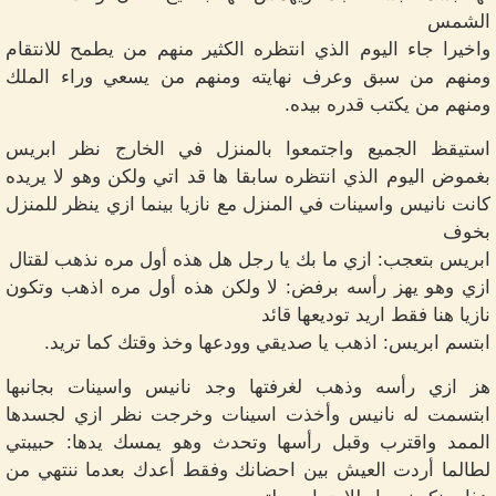
الشمس
واخيرا جاء اليوم الذي انتظره الكثير منهم من يطمح للانتقام
ومنهم من سبق وعرف نهايته ومنهم من يسعي وراء الملك
ومنهم من يكتب قدره بيده.
استيقظ الجميع واجتمعوا بالمنزل في الخارج نظر ابريس
بغموض اليوم الذي انتظره سابقا ها قد اتي ولكن وهو لا يريده
كانت نانيس واسينات في المنزل مع نازيا بينما ازي ينظر للمنزل
بخوف
ابريس بتعجب: ازي ما بك يا رجل هل هذه أول مره نذهب لقتال
ازي وهو يهز رأسه برفض: لا ولكن هذه أول مره اذهب وتكون
نازيا هنا فقط اريد توديعها قائد
ابتسم ابريس: اذهب يا صديقي وودعها وخذ وقتك كما تريد.
هز ازي رأسه وذهب لغرفتها وجد نانيس واسينات بجانبها
ابتسمت له نانيس وأخذت اسينات وخرجت نظر ازي لجسدها
الممد واقترب وقبل رأسها وتحدث وهو يمسك يدها: حبيبتي
لطالما أردت العيش بين احضانك وفقط أعدك بعدما ننتهي من