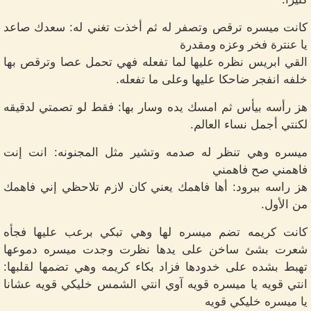
كانت ميسره ترقص وتصفر له ثم أخذت تغني له: سعدك صاعد
يا عنترة فخر وعزه ومقدرة
القي ابريس نظره عليها لما تفعله فهي تحمل عصا وترقص بها
خلفه انفجر ضاحكا عليها وعلى ما تفعله.
هز رأسه بيأس ثم امسك يده وسار بها: فقط لو تصمتي لدقيقه
لكنتي أجمل نساء العالم.
ميسره وهي تنظر له صدمه وتشير مثل المجنونه: انت إنت
فاهمني صح فاهمني
‏هز راسه ببرود: أها فاهمك يعني كان لازم تلاحظي إني فاهمك
من الأول.
كانت كريمه تضم ميسره لها وهي تبكي برعب عليها فجأه
شعرت بشئ ساخن على يدها نظرت وجدت ميسره دموعها
تهبط بشده على خدودها فزاد بكاء كريمه وهي تضمها لقلبها:
انتي قويه يا ميسره قويه آوي انتي الشمس خليكي قويه عشانا
يا ميسره خليكي قويه