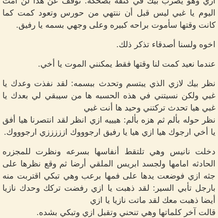
ازي وهو يضرب بيك في كتفه بضحكه: توقف عن هذا لن امت
اليوم يا غبي ليس قبل أن ننتهي من حورس وتعود كمت كما
كانت وقتها سأموت براحه كبيره وعلى وجهي بسمه يا رفيق.
اخوه ولسنا أصدقاء تذكر ذلك.
عندما نعيد كمت لنا وقتها فقط يمكنني الموت يا أخي.
نظر بيك لازي الذي يبتسم وتحدث ببسمه: لقد نفذت وعدك يا
غبي ولكن نسيتني في هذه الحسبه ها من سيبقي لي بعدك يا
غبي هيا تحدث تركتني وحيد ها أنت غبي
نظر حوله بألم ثم هزه بألم: هيييه ازي انظر لقد انتصرنا هيا أفق
يا أخي ارجوك هيا ازي هيا يا رفيق ارجوووك ازززززي ارجوووك.
دخلت نانيس وهي تلتقط أنفاسها بسرعه ونظرت للمجزره
الحادثه امامها ولجسد ابريس الملقي أرضا ثم وقع نظرها على
جثه ازي فوضعت يدها على فمها برعب وهي تبكي اقتربت منه
بارجل تأبي السير: لقد ذهبت يا ازي رفضت تركك وحدك نازيا
أيضا ذهبت معك لقد ماتت نازيا يا ازي
قالت آخر كلماتها وهي تنحني وتقبل ازي وتبكي بشده.