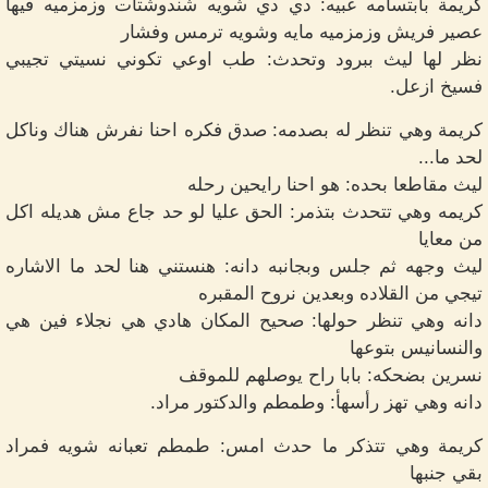
كريمة بابتسامه غبيه: دي دي شويه شندوشتات وزمزميه فيها
عصير فريش وزمزميه مايه وشويه ترمس وفشار
نظر لها ليث ببرود وتحدث: طب اوعي تكوني نسيتي تجيبي
فسيخ ازعل.
كريمة وهي تنظر له بصدمه: صدق فكره احنا نفرش هناك وناكل
لحد ما...
ليث مقاطعا بحده: هو احنا رايحين رحله
كريمه وهي تتحدث بتذمر: الحق عليا لو حد جاع مش هديله اكل
من معايا
ليث وجهه ثم جلس وبجانبه دانه: هنستني هنا لحد ما الاشاره
تيجي من القلاده وبعدين نروح المقبره
دانه وهي تنظر حولها: صحيح المكان هادي هي نجلاء فين هي
والنسانيس بتوعها
نسرين بضحكه: بابا راح يوصلهم للموقف
دانه وهي تهز رأسهأ: وطمطم والدكتور مراد.
كريمة وهي تتذكر ما حدث امس: طمطم تعبانه شويه فمراد
بقي جنبها