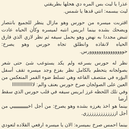
عذرا يا ليث بس المره دي هحلها بطريقتي
ليث ببسمه: انتي قدها يا شمس.
اقتربت ميسره من حورس وهو مازال ينظر للجميع بانتصار
ويضحك بشده بينما ابريس انتبه لميسره وكأن الحياه عادت
تنبض مجددا به نهض وهو يحمل سيفه ثم نظر لازي الذي فارق
الحياه لانقاذه وانطلق تجاه حورس وهو يصرخ:
حووووووووووووووورس.
نظر له حورس بسرعه ولم يكد يستوعب شئ حتى شعر
بصولجانه يتحطم بالكامل نظر بفزع وجد ميسره تقف أسفل
البؤره في منتصف القاعه وهي تسلط ضوء القمر المنعكس من
العين على الصولجان صرخ حورس بعنف والم: لااااااااااااااا
وفي تلك اللحظه غرز ابريس سيفه في قلب حورس الذي سقط
أرضا
بينما هو اخذ يغرزه بشده وهو يصرخ: من أجل اخييييييييييي من
أجل ازززززززززززززي.
بينما احمس صرخ بميسره: الان يا ميسره ارفعي القلاده لتعودي