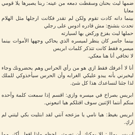
ضمها ليث بحنان وسقطت دمعه من عينه: ربنا يصبرها يلا قومي
معايا
بينما دانه كادت تقوم ولكن لم تقدر فكانت ارجلها مثل الهلام
تحدث بتشنج: مش قادره ادوس على رجلي
حملها ليث بفزع وركض بها لسيارته
بينما جاسر كان ينظر لميسره الذي يحاكي وجهها الأموات بينما
ميسره فقط كانت تتذكر كلمات ابريس
لا تخافي أنا هنا معكي.
أنا لا أعرفك فقط ازي هو من رأي الحراس وهم يحضرونك وجاء
ليخبرني بأنه يبدو عليكي الغرابه وأن الحرس سيأخذوكي للملك
لذا جئنا لنساعدك هذا كل شئ.
ابريس بصراخ في ميسره وازي: اقسم إذا سمعت كلمة وآحده
منكم أنتما الإثنين سوف اقتلكم هيا اتبعوني.
ابريس بغيظ: هيا نامي يا مزعجه آنتي لقد ابتليت بكي ليتني لم
اركِ.
ابريس بملل: إلا يمكنك أن تصمتي لحظه ماذا افعل أكثر مما