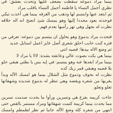
بينما مراد دموعه سقطت بضعف عليها وتحدث بعشق: في
نظري أجمل النساء يا فاطمه أجمل النساء ياقلب مراد
ثم ابتعد عنها وابتسم لها وذهب من الغرفه بينما هي أخذت تبكي
فوجدته يعود مجددا إليها وهو يمسك شئ اتضح انه اله حلاقه
نظرت له بجهل وهي تهز رأسها بعدم فهم.
فتحدث مراد بدموع وهو يحاول ان يبتسم بين دموعه: تعرفي من
فتره كنت حابب احلق شعري أصل عايز اعمل استايل جديد
ثم وضع الاله بيدها: قصيه انتي
بينما هي بكت بصوت عالي وعانقته بشده: لااا يا مراد لا
بينما مراد ابعدها عنه وهو يبتسم: في إيه بس يا بطتي هبقي حلو
يلا قصيه وهبقي قمر زيك كده
نظرت له بخوف ودموع مثل الشلال بينما هو امسك الآله وبدأ
يقربها من شعره ويقصه وهي تنظر له بدموع شديده وشهقاتها
تعلو وتعلو.
جاءت كريمه بفزع هي ونسرين ورأوا ما يحدث صدمت نسرين
مما يحدث بينما كريمة كتمت شهقاتها ومراد مستمر بالقص حتى
انتهي من شعره كله وضع الآله جانبا ثم نظر لطمطم وامسك