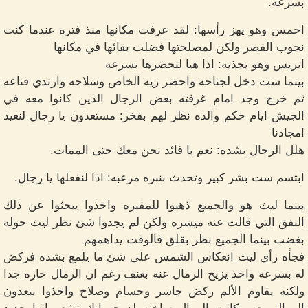
بسرعه.
احمس وهو يهز رأسها: لقد عرفت مكانها منذ فتره عندما كنت
نجوب القصر ولكن لمصلحتها فضلت بقائها في مكانها
ابريس وهو يجذبه: اذا هيا لنحضرها بسرعه
بينما ست دخل لجناحه واحضر زيه الخاص وسلاحه وارتدي قناعه
ثم خرج وجد امام غرفته بعض الرجال الذين كانوا معه في
الجيش ايام حكم والده نظر لهم بفخر: مستعدون يا رجال لنعيد
امجادنا
هلل الرجال بشده: نعم يا قائد نحن معك حتى الممات.
ابتسم ست بشر كبير وتحدث بنبره مرعبه: اذا لنفعلها يا رجال.
بينما ليث هو والجميع ذهبوا للمقبره واخذوا يبحثوا عن ذلك
النفق التي قالت عنه ميسره ولكن لم يجدوا شئ نظر ليث حوله
بغضب بينما الجميع نظر بقلق فالوقت يداهمهم
فجأه رأي ليث انعكاس الشمس على شئ ما يلمع بشده فركض
له بسرعه واخذ يزيح الرمال عنه بعنف رغم ان الرمال حاره جدا
ولكنه يقاوم الألم ركض جاسر وحسام وصلاح واخذوا يبعدون