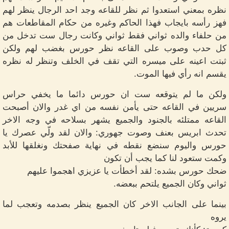
نظره بمعني استعدوا ثم نظر للقاعه وجد احد الرجال ينظر لهم
فهز رأسه بايجاب فهذا الحاكم وغيره من حكام المقاطعات هم
من حلفاء والده ثواني فقط ثواني وكانت رجال ست تدخل من
كل حدب وصوب على القاعه نظر حورس بغضب لهم ولكن
ثبتت اعينه على ميسره التي تقف في الخلف وتنظر له نظره
يقسم انه رأي فيها الموت.
ولكن ما لم يتوقعه ست ان حورس دائما ما يخفي حراس
سريين في القاعه حتى يأمن نفسه من اي غدر والان أصبحت
القاعه ممتلئه بالجنود والجميع يشهر بسلاحه في وجه الاخر
تحدث ابريس بعنف وصوت جهوري: والان لقد ولّي عصرك يا
حورس واليوم سنضع نقطه في نهاية صفحتك ونغلقها للأبد
وكمت ستعود لنا كما يجب أن تكون
ضحك حورس بشده: لقد أخطأت يا عزيزي اهجموا عليهم
ثواني وكان الجميع يلتحم ببعضه.
بينما على الجانب الاخر كان الجميع ينظر بصدمه وتعجب لما
يروه