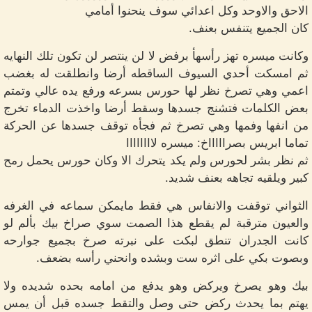
الاحق والاوحد وكل اعدائي سوف ينحنوا أمامي
كان الجميع يتنفس بعنف.
وكانت ميسره تهز رأسهأ برفض لا لن ينتصر لن تكون تلك النهايه
ثم امسكت أحدي السيوف الساقطه أرضا وانطلقت له بغضب
اعمي وهي تصرخ نظر لها حورس بسرعه ورفع يده عالي وتمتم
بعض الكلمات فتشنج جسدها وسقط أرضا واخذت الدماء تخرج
من انفها وفمها وهي تصرخ ثم فجأه توقف جسدها عن الحركة
تماما ابريس بصراااااخ: ميسره لاااااااا
ثم نظر بشر لحورس ولم يكد يتحرك الا وكان حورس يحمل رمح
كبير ويلقيه تجاهه بعنف شديد.
الثواني توقفت والانفاس هي فقط مايمكن سماعه في الغرفه
والعيون مترقبة لم يقطع هذا الصمت سوي صراخ بيك بألم لو
كانت الجدران تنطق لبكت على نبرته صرخ بجميع جوارحه
وبصوت بكي على اثره ست وبشده وانحني رأسه بضعف.
بيك وهو يصرخ ويركض وهو يدفع من امامه بحده شديده ولا
يهتم بما يحدث ركض حتى وصل والتقط جسده قبل أن يمس