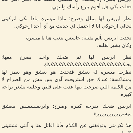
فعلت بكي هل أقوم بنزع رأسك وانتهي.
نظر ابريس لها بملل وصرخ: ماذا ميسره ماذا بكي اتركيني
لحالي ارجوكي انا لا احتمل اي حديث مع أي أحد ارجوكي.
تحدث ابريس بألم يقتله: حاسس بتعب هنا يا ميسره
وكان يشير لقلبه.
نظر ابريس لها ثم ضحك واخذ يصرخ معها:
بحبكككككككككككككككككككككككككككككك
نظرت ميسره له بعشق فتحدث هو بعشق وهو يغمز لها
بمشاكسة: عندك حق استريحت آوي بس مش من الصراخ لا
من الكلمه اللي صرخت بيها عدت على قلبي وخليته يشعر براحه
كبيره.
ابريس ضحك بفرحه كبيره وصرخ: وابريسسسس بيعشق
ميسرررررررررررة.
هلا تكرمتي وتوقفتي عن الكلام فأنا اقاتل هنا و آنتي تشتتيني
كثيرا.