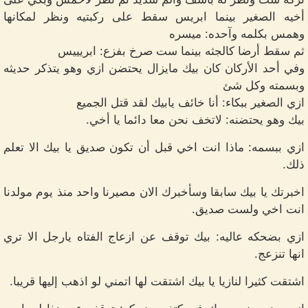
أخيه الصغير بينما ابريس سقط على ركبتيه ونظر لمكانها
وهمس بكلمه وآحده: ميسره
ثم سقط أرضا كالجثه بينما ست صرخ بفزع: ابريييس
وفي أحد الأركان كان بيك مايزال يحتضن ازي وهو يتذكر حديثه
وبسمته وكل شئ
ازي الصغير ببكاء: أنا خائف يابيك لقد قتل الجميع
بيك وهو يحتضنه: لاتخف نحن معا دائما يا أخي.
ازي ببسمه: ماذا انت اخي قبل أن تكون صديق يا بيك الا تعلم
ذلك.
اخبرتك يا بيك سابقا وسأخبرك الان مصيرنا واحد منذ يوم مولدنا
انت اخي ولست صديق.
ازي بضحكه عاليه: بيك توقف عن ازعاج الفتاه يارجل الا تري
انها تنزعج.
اشتقت كثيرا لنازيا يا بيك اشتقت لها اتمني لو اذهب إليها قريبا.