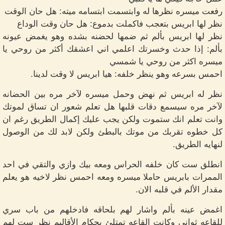
رفعت ميسره نظرها له وابتسمت ابتسامه ميته: هل حان الوقت
نظر لها ابريس بتعجب فاكملت بدموع: هل حان وقت الوداع
نظر لها ابريس بألم ثم ضمها لحضنه بشده وهو يغمض عيونه
بألم: إذا حدث وخسرتك اعلمي اني اعشقك أكثر من روحي يا
ميسره اكثر من روحي يا شمسي
احمس بسرعه وهو ينظر خلفه: هيا ابريس لا وقت لدينا.
نظر له ابريس ثم نهض وحمل ميسره لآخر مره بين الحضانه
لآخر مره سيسمع دقات قلبها هل تعلم شعور ان تساق لموتك
وانت تعلم انك ستموت ولكن يجب عليك إكمال الطريق رغم ان
كل خطوه تقربك من موتك بالبطئ ولكن لابد لك من الوصول
لنهايه الطريق.
انطلق ست كان خلفه الحراس ومعه بيك وازي والتقي في احد
الممرات بابريس حاملا ميسره ومعه احمس نظر لاخيه هو يعلم
مقدار الألم في قلبه الان.
اغمض عينه بألم واشار لهم بلحاقه فادخلهم من باب سري
للقاعه ثواني وكانت القاعه تمتلئ بحكام الأقاليم نظر ست لهم