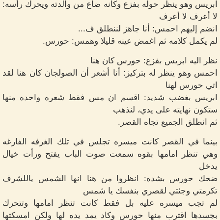
ابريس وهو ينظر حوله بفزع وكأنه ضاع من والدته ويحرك رأسه:
لا أعرف لا أعرف
انضم إليهم احمس: أنا جاهز لننطلق ف...
لم يكمل كلامه ثم اغمض عينه قليلا وهمس: حورس.
نظر اليه ابريس بفزع: حورس كان هنا
احمس وهو ينظر له بتركيز: أنا أشعر أن الصولجان كان هنا لقد
اتي حورس لهنا
ابريس بغضب شديد: اقسم ان مس فقط شعره واحده منها
ستكون نهايته على يدي، لنذهب
ثم انطلق الجميع تجاه القصر.
بينما في القصر كانت ميسره تجلس في تلك الغرفه الفارغه
وهي تنظر امامها بقوه سمعت صوت الباب يفتح ورأت خيال
يدخل
ضحك حورس بشده: انظروا من هنا انها الشمس ياللشرف
تكرمتي وجئتي لقصري بنفسك يا شمس
لم تجب ميسره عليه بل فقط كانت تنظر امامها وتتحرك
بجسدها اقترب منها حورس وكاد يمد يده لها ولكن امسكتها