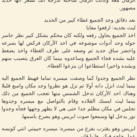
الرمال معه وكانت الرمال ساخنه لدرجه انك تشعر انها حديد
مصهور.
بعد دقائق وجد الجميع غطاء كبير من الحديد
ليث بجديه: ارفعوا معايا
اخذ الجميع يحاول رفعه ولكنه كان محكم بشكل كبير نظر جاسر
حوله وجد أدوات موضوعه في احد الأركان فركض لها بسرعه
واحضر ساق حديد ثم وضعه على طرف الغطاء واخذ يضغط
عليه بشده فجاء الجميع وساعدوه بينما كان العرق يتصبب منهم
وبشده واخيرا استطاعوا ان ينزعوا الغطاء.
نظر الجميع وجدوا كما وصفت ميسره تماما فهبط الجميع اليه
بينما ليث انزل دانه أولا ثم نزل هو نظروا وجد مكان واسع قليلا
وهناك احد الأركان تدخل الشمس منها تعجب الجميع من ذلك
بينما ليث امسك القلاده وقام بالتواصل مع ميسره وجدوها
تجلس في مكان مظلم جدا حتى هي لا يظهر وجهها فجأه وجدوا
نور يدخل لها وسمعوا صوت ابريس وهو يصرخ باسمها.
ابريس وهو يقترب بفزع من ميسره: ميسره حبيبتي انتي كويسه
عمل حاجه فيكي ها يا قلبي