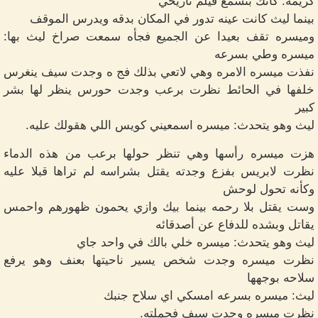
كريمة: كأنك بتسمع فيلم تاريخي
بينما ليث كانت عينه تدور في المكان بدقه ويدرس الموقف
وميسره تقف بعيدا عن الجميع فجأه سمعت صراخ ليث بها:
ميسره وطي بسرعه
نفذت ميسره الامره وهي لاتعي بذلك فج ه وجدت سيف ينغرس
خلفها في الحائط نظرت برعب وجدت حورس ينظر لها بشر
كبير
ليث وهو يتحدث: ميسره اسمعيني كويس اللي هقولك عليه.
هزت ميسره رأسها وهي تنظر حولها برعب من هذه الدماء
نظرت لابريس بفزع وجدته يقتل بشراسه لم تراها قبلا عليه
وكأنه تحول لوحش
وست يقتل بلا رحمه بينما بيك وازي يحمون ظهورهم واحمس
يقاتل وبشده للدفاع عن أصدقائه
ليث وهو يتحدث: ميسره خلي بالك في واحد جاي
نظرت ميسره وجدت شخص يسير ناحيتها بعنف وهو يرفع
سلاحه بوجهها
ليث: ميسره بسرعه امسكي اي سلاح جنبك
نظرت ميسره وجدت سيف فحملته.