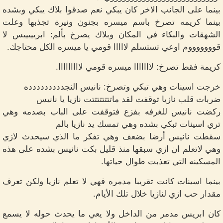
بينما على الجانب الاخر كان يبكي نعم صدقوا بلاك يبكي وبشده
بينما كريمه تصرخ باسم ميسره بجنون ونيرة تجذبها وعلت
الشهقات والبكاء في المكان وبلاك يصرخ بألم: ابريييييس لا
قوووووووم اوعي تستسلم لااااا قومي يا ميسره الكل محتاجك.
كريمة فقط تصرخ: لااااااا ميسره قومي لااااااااا.
خرجت اسينات وهي تبكي وتصرخ: نانيس النجددددددددده
ضربات قلب نازيا توقفت لقد ماتتتتتتتتت نازيا يا نانيس
ركضت نانيس للغرفه بفزع فتوقفت على الباب بصدمه وهي
تري اسينات تبكي بشده وهي تمسك يد نازيا بالم
سقطت نانيس أرضا بضعف وهي تفكر ما الذي سيحدث لازي
وهي لاتعلم ان ازي سبقها منذ قليل بكت نانيس بشده على هذه
المسكينه التي تعذبت طوال حياتها.
بينما اسينات كانت تقريبا مدمره فهي لا تعلم نازيا ولكن تعرف
مقدار حب ازي لنازيا خلال تلك الأيام.
كان ابريس مدمر من الداخل ولا يعي ما يحدث حوله لا يسمع