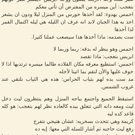
بتعجب: أين ميسره من المفترض أن تأتي معكم
احمس بهدوء: لقد أخذها حورس من المنزل ليلا ودون ان يشعر
احد به هذا الجبان لابد انه عرف ان الليله هي ليله اكتمال القمر
لذا أخذها
ست بصدمه: ماذا أخذها هذا سيصعب عملنا كثيرا.
احمس وهو ينظر له بدقه: ربما وربما لا
ابريس بتعجب: ماذا تقصد
احمس: استطيع معرفه مكان القلاده طالما ميسره ترتديها اذا لا
خوف غليها والأن لنقم بما اتينا لأجله
مد ست يده لهم بثياب الحراس: هذه هي الثياب نلتقي عند
غروب الشمس.
استيقظ الجميع واجتمع بباحه المنزل وهم ينتظرون ليث دخل
ليث ومعه دانه التي تتعلق بيده كالعاده نظر لهم بتعجب: هو كله
قاعد كده ليه
كريمة وهي تتحدث بسخريه: عشان هنيجي نتفرج
رفع ليث حاجبه ثم أشار للسله التي معها: إيه ده