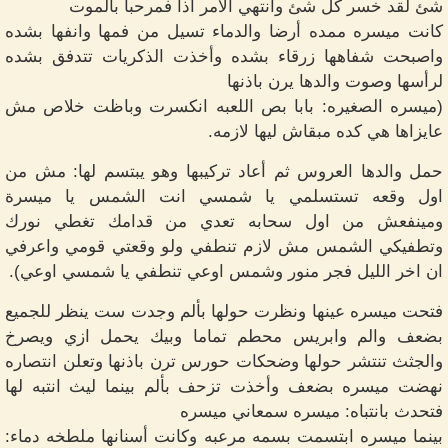
شئ لقد خسر كل شئ وانتهي الأمر اذا فمرحبا بالموت
كانت ميسره ممده أرضا والدماء تسيل من فمها وانفها بشده
واصبحت شفاهها زرقاء بشده وأخذت الذكريات تتدفق بشده
لرأسها وصوت والدها يرن باذنها
(ميسره الصغيره: بابا بص اللعبه انكسرت وباظت خلاص مش
عايزاها هي كده مبقاش ليها لازمه.
حمل والدها العروس ثم أعاد تركيبها وهو يبتسم لها: مش من
اول وقعه تستسلمي يا شمسي انت الشمس يا ميسرة
ومينفعش من اول سحابه تعدي من قدامك تغطي نورك
وتطفيكي الشمس مش لازم تنطفي ولو وقعتي قومي واعرفي
ان اخر الليل فجر منور وشمس اوعي تنطفي يا شمسي اوعي).
فتحت ميسره عينها ونظرت حولها بألم وجدت ست ينظر للجميع
بضعف والم وابريس محطم تماما وبيك يحمل ازي ويصرخ
والجثث تنتشر حولها وضحكات حورس ترن باذنها وتعلن انتصاره
نهضت ميسره بضعف وأخذت تزحف بألم بينما ليث انتبه لها
فتحدث بانتباه: ميسره سمعاني ميسره
بينما ميسره ابتسمت بسمه مرعبه وكانت أسنانها ملطخه دماء: