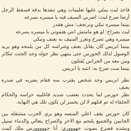
فاخذ ليث يملي عليها تعليمات وهي تنفذها بدقه فسقط الرجل
أرضا صرخ ليث: اضربي السيف فيه يا ميسره بسرعه
بينما ميسره تبكي وترتجف: مش هقدر
ليث بصراخ: لو هو مامتش انتي هتموتي يا ميسره بسرعه
ميسره وهي تصرخ وتغرز السيف به بعنف وتبكي
بينما ابريس كان يقاتل بعنف وشراسه كل من يلمحه وهو يريد
الوصول لذلك الحورس حتى ينتهي نظر حوله وجد الجثث تتكاثر
ومن معه من الحراس يُقتلون
بينما ست صرخ به: انتبه يا ابريس.
نظر ابريس وجد شخص يقترب منه فقام بضربه في صدره
بعنف
‏نظر حورس لما يحدث بغضب شديد فاغلبيه حراسه والحكام
الحلفاء له تم قتلهم لا لن يخسر لن تكون تلك هي النهايه.
كان حورس يقف اعلي المنصه وهو يري الحرب مشتغله بين
الجانبين والجميع يلتحم مع الاخر والصراخ يتعالي والدماء تسيل
وبشده فصرخ بصوت جهوووري: أنا حووووورس ملك كمت