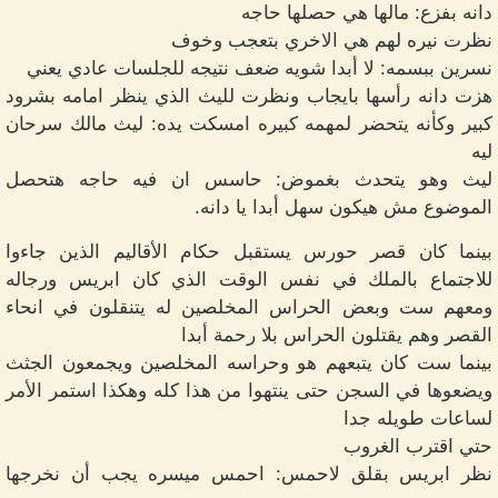
دانه بفزع: مالها هي حصلها حاجه
نظرت نيره لهم هي الاخري بتعجب وخوف
نسرين ببسمه: لا أبدا شويه ضعف نتيجه للجلسات عادي يعني
هزت دانه رأسها بايجاب ونظرت لليث الذي ينظر امامه بشرود
كبير وكأنه يتحضر لمهمه كبيره امسكت يده: ليث مالك سرحان
ليه
ليث وهو يتحدث بغموض: حاسس ان فيه حاجه هتحصل
الموضوع مش هيكون سهل أبدا يا دانه.
بينما كان قصر حورس يستقبل حكام الأقاليم الذين جاءوا
للاجتماع بالملك في نفس الوقت الذي كان ابريس ورجاله
ومعهم ست وبعض الحراس المخلصين له يتنقلون في انحاء
القصر وهم يقتلون الحراس بلا رحمة أبدا
بينما ست كان يتبعهم هو وحراسه المخلصين ويجمعون الجثث
ويضعوها في السجن حتى ينتهوا من هذا كله وهكذا استمر الأمر
لساعات طويله جدا
حتي اقترب الغروب
نظر ابريس بقلق لاحمس: احمس ميسره يجب أن نخرجها