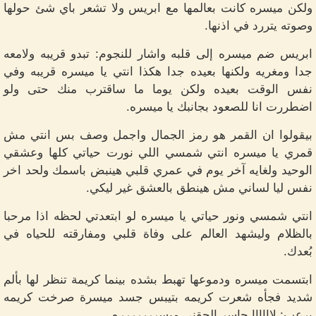
ولكن ميسره كانت بعالمها مع ابريس ولا تشعر باي شئ حولها
وصوته يتررد في اذنها.
ابريس ضم ميسره إلى قلبه واشار للنجوم: تبدو قريبه ولامعه
جدا ومغريه ولكنها بعيده جدا هكذا انتي يا ميسره قريبه وفي
نفس الوقت بعيده ولكن يوما ما ساقترب منك حتى ولو
اضطررت انا للصعود بجانبك يا ميسره.
بيقولوا ان القمر هو رمز الجمال واجمل وصف بس انتي مش
قمري يا ميسره انتي شمسي اللي نورت حياتي كلها وعشقي
الوحيد ولغايه آخر يوم في عمري قلبي هينبض باسمك ولحد اخر
نفس ليا لساني مش هينطق بالعشق غير ليكي.
انتي شمسي ونور حياتي يا ميسره لو ابتعدتي لحظه اذا مرحبا
بالظلام وليشهد العالم على وفاة قلبي ومفارقته للحياه في
بُعدك.
ابتسمت ميسره ودموعها تهبط بشده بينما كريمة تنظر لها بألم
شديد فجأه شعرت كريمه بتيبس جسد ميسرة صرخت كريمه
برعب: لاااااا جاسر الحقني ميسررررررره