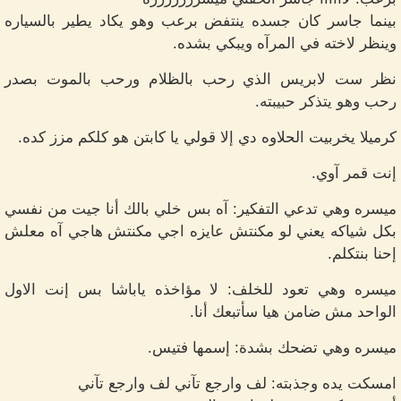
بينما جاسر كان جسده ينتفض برعب وهو يكاد يطير بالسياره
وينظر لاخته في المرآه ويبكي بشده.
نظر ست لابريس الذي رحب بالظلام ورحب بالموت بصدر
رحب وهو يتذكر حبيبته.
كرميلا يخربيت الحلاوه دي إلا قولي يا كابتن هو كلكم مزز كده.
إنت قمر آوي.
ميسره وهي تدعي التفكير: آه بس خلي بالك أنا جيت من نفسي
بكل شياكه يعني لو مكنتش عايزه اجي مكنتش هاجي آه معلش
إحنا بنتكلم.
ميسره وهي تعود للخلف: لا مؤاخذه ياباشا بس إنت الاول
الواحد مش ضامن هيا سأتبعك أنا.
ميسره وهي تضحك بشدة: إسمها فتيس.
امسكت يده وجذبته: لف وارجع تآني لف وارجع تآني