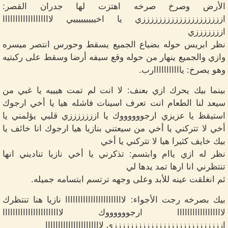
الأرض وصرخ صرخه اهتزت لها جدران القصر:
اززززززززززززززززززززي يا اخيييييييييي لااااااااااااااااااا
ازززززززي
نظر ابريس حوله بضياع الجميع يسقط وحورس انتصر ميسره
وازي والجميع ينهار من حوله وقع سيفه أرضا وسقط على ركبتيه
وهو يصرخ: يااااااااااارب.
بينما بيك يحرك ازي بعنف: لا انت لم تمت هيييه يا غبي من
سيعد لنا الطعام انت تعرف اسينات فاشله هيا يا أخي ارجوك
استيقظ يا عزيزي ارجووووووك يا ازززززززي قلبي يؤلمني يا
أخي لا تتركني يا أخي من سيعتني بنازيا هيا ارجوك انا خائف يا
بيك خايف كثيرا هيا لا تتركني يا أخي
نظر له ازي ياام وابتسم: تذكرني يا أخي نازيا تناديني انها
تنتظرني انا ارها تمد يدها لي
ثم انغلقت عينه للأبد وعلى وجهه ترتسم ابتسامه جميله.
بيك بصرخه رجت الأجواء: لااااااااااااااااااااااا نازيا هنا تنتظرك
لاااااااااااااااااا ارجووووووك لااااااااااااااااااااااا
ازززززززززززززززززززززززززززي لاااااااااااااااااااااا