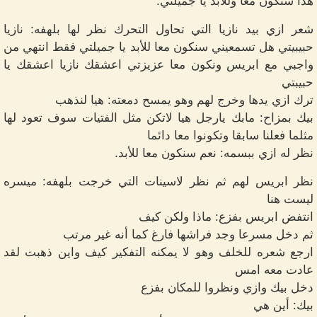
هذا سنكون معا وللابد يا جميلتي.
شعر ازي بيد نازيا التي تحاول التحرك نظر لها بلهفه: نازيا
حبيبيتي هل تسمعيني سنكون معا للأبد يا جميلتي فقط انتهي من
واجبي مع ابريس ونكون معا عزيزتي اعشقك نازيا اعشقك يا
حبيبتي
ترك ازي يدها وخرج لهم وهو يمسح دمعته: هيا لنذهب
بيك بمزاح: مابك يارجل هيا لاتكن مثل الفتيات سوف تعود لها
مثلما فعلنا سابقا وتكونوا معا دائما
نظر له ازي ببسمه: نعم سنكون معا للأبد.
نظر ابريس لهم ثم نظر لاسينات التي خرجت بلهفه: ميسره
ليست هنا
انتفض ابريس بفزع: ماذا ولكن كيف
ثم دخل مسرعا وجد فراشها فارغ كما أنه غير مرتب
ارجع شعره للخلف وهو لا يمكنه التفكير كيف واين ذهبت لقد
عادت معه امس
دخل بيك وازي ونظروا للمكان بفزع
بيك: أين هي