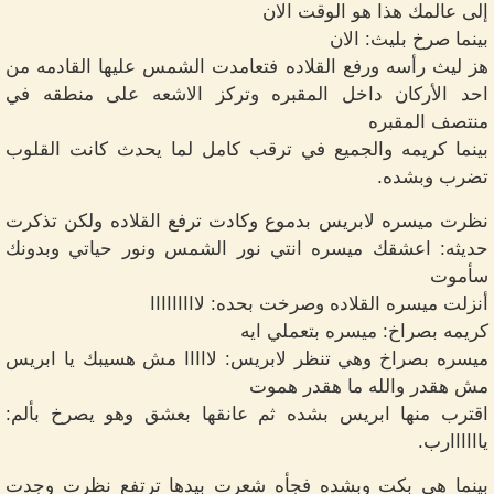
إلى عالمك هذا هو الوقت الان
بينما صرخ بليث: الان
هز ليث رأسه ورفع القلاده فتعامدت الشمس عليها القادمه من
احد الأركان داخل المقبره وتركز الاشعه على منطقه في
منتصف المقبره
بينما كريمه والجميع في ترقب كامل لما يحدث كانت القلوب
تضرب وبشده.
نظرت ميسره لابريس بدموع وكادت ترفع القلاده ولكن تذكرت
حديثه: اعشقك ميسره انتي نور الشمس ونور حياتي وبدونك
سأموت
أنزلت ميسره القلاده وصرخت بحده: لااااااااا
كريمه بصراخ: ميسره بتعملي ايه
ميسره بصراخ وهي تنظر لابريس: لااااا مش هسيبك يا ابريس
مش هقدر والله ما هقدر هموت
اقترب منها ابريس بشده ثم عانقها بعشق وهو يصرخ بألم:
ياااااارب.
بينما هي بكت وبشده فجأه شعرت بيدها ترتفع نظرت وجدت