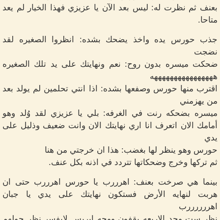
بعنف ثم نظرت له: ليس بعد الآن يا عزيزي فهذا الخيار لم يعد
متاحا.
جذب حورس يده واخذ يضحك بشده: انظروا الصغيره لقد
نضجت
ضحكت ميسره بدون روح: نعم ونهايتك على يد تلك الصغيره
ههههههههههههههههه
اقترب منها حورس وصفعها بشده: اذا انتي تحلمين لم يولد بعد
من يهزمني
ميسره بضحكه رنت في الغرفه: بلي يا عزيزي لقد وُلد وهو
أمامك الان اتعرف انا اري نهايتك الان وانت ضعيف وذليل على
يدي
حورس وهو ينظر لها بغضب: هذا ان خرجتي من هنا
ثم تركها وخرج وضحكاتها تتردد في اذنه بكل عنف.
بينما هي صرخت بعنف: اهرررب يا حورس اهرررب حتى ان
هربت لنهايه الأرض فستكون نهايتك على يدي يا جبان
اهررررررب
نظر ست وجد الاربعه يقفون ووجه ابريس لايفسر نظر حولهم