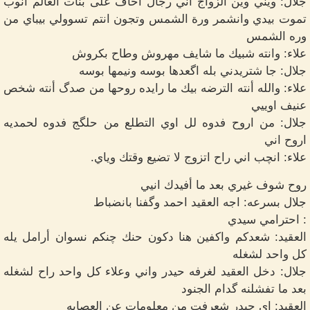
جلال: ويني وين الزواج اني رجال اخاف على بنات العالم انوب
تموت بيدي وانشمر ورة الشمس وتجون انتم تسوولي بيباي من
وره الشمس
علاء: وانته شبيك ما شايف مهروش وطاح بكروش
جلال: جا شتريدني بله اگعدها بوسه ونيمها بوسه
علاء: والله أنته الترضه بيك ما رايده روحها من صدگ أنته شخص
عنيف اوييي
جلال: من اروح فدوه لل اوي التطلع من حلگج فدوه لحمديه
اروح اني
علاء: انچب اني راح اتزوج لا تضيع وقتك وياي.
روح شوف غيري بعد ما أفيدك انيي
جلال بسرعه: اجه العقيد احمد وگفنا بانضباط
: احترامي سيدي
العقيد: شعدكم واكفين هنا دكون حنك چنكم نسوان أرامل يله
كل واحد لشغله
جلال: دخل العقيد لغرفه حيدر واني وعلاء كل واحد راح لشغله
بعد ما تفشلنه گدام الجنود
العقيد: اي حيدر شعرفت من معلومات عن العصابه