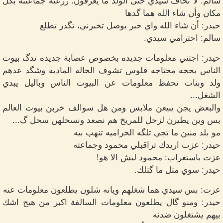
سالم: لا تخاف سيدي حتى الولد ما يعرفون. زرعنه جماعتنه بكل
مكان وأن شاء الله هما گدها
حيدر: أن شاء الله واي خبر يوصل تخبرني، تگدر تطلع
سالم: احترامي سيدي.
حيدر: اجتني معلومات جديده بخصوص عصابة جديده تدگ بيوت
الناس بحجه محتاجه فلوس تشوف الحاله الماديه وشگد عدهم
ولد وبنات تحفظ معلومات عن البيوت الناس وباليل يبدي
الشغل...
والبعض يجن يبيعن ملابس ومن هل سوالف خربن بيوت العالم
بس وين يطيرن لزحل للمريخ هم نصعد ونسحلهن سحل گ...
مو بلد منين ما تجي تلگه الحراميه تنهب بيه
حيدر: عزت اريدك تراقبلي محمود وجماعته
عزت باستغراب: محمود ليش الا هو!
حيدر: سوي مثل ما گتلك.
عزت: بس سيدي هما شغلهم ويانه شلون يطلعون معلومات عنه
حيدر: ومنو گال يطلعون معلومات السالفة اكبر من هيج اشك
بيهم يشتغلون ضدنه