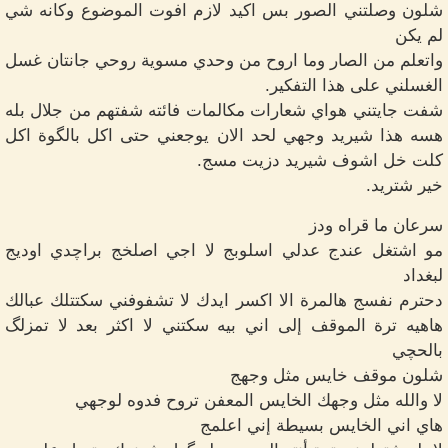
شلون وصلتني الصور بس اكيد لازم افوت الموضوع وكانه شي
لم يكن
واتعلم من الصار وما اروح من وحدي مسوية روحي جانتان غسل
الغسلني على هذا التفكير.
شفت جايتني هواي شعارات مكالمات فائته شفتهم من جلال بله
هسه هذا شيريد وجهي لحد الان يوجعني حتى اكل بالگوة اكل
كلت خل اشوف شيريد دزيت مسج.
خير شتريد.
سرعان ما قراه ودز
مو اشتغل عندج عدلي اسلوبج لا اجي اصلخج براچدي اوديج
لبغداد
دحترم نفسج هالمرة الا اكسر ايدك لا تشفوفني سكتتلك عبالك
هاهيه ترة الموقف إلى اني بيه سكتني لا اكثر بعد لا تمزلگ
بالحچي
شلون موقف خايس مثل وجهج
لا والله مثل وجهك الخايس المعفن تروح فدوه لوجهي
هاي اني الخايس بسيطة إني اعلمج