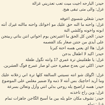
حيدر: البارحه اجيت ميت تعب تعذريني غزالة
غزل: والى متى تبقى هيج.
حيدر: شغلي شسوي اعوفه
غزل: واحنه ما النه حق عليك مو اخواتك واحنه ماالنه غيرك أنته
ابونه واخونه وكلشي النة
حيدر: الجن كل الحق ما اعتبرتجن يوم اخواتي انتن بناتي ربيتجن
على أيدي من جنتن صغار بكد الفصمه
غزل: هاا اي يعني هسه احنة كبرنا
حيدر: اكيد لا اطفال بدجن
غزل: يا طفلتيش ترة عمري 17 وانته تگول طفلة
حيدر: اكلي تبن بعدج صغيرة حتى لو صار عمرج فوگ العشرين.
غزل: اگولك شو انته نسيتني السالفة كلها ترة اني زعلانه عليك
وما أريد احاچيك بس أنته لا ذمه ولا ضمير مغلس على الموضوع
حيدر: هسه اراضيج يله روحي بدلي انتي وأزل وتعالن بسرعة
غزل: وين راح تاخذنه
حيدر: نشوف مكان حلو يله بين ما أسبح الگاجن جاهزات تمام
غزل: تمام...