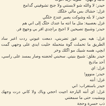
حيدر: لا والله شو لابستني ولا جنج تشوفيني گدامج
غزل: حشاك بس مالي خلگك
حيدر: لا بله وشوكت يصير عندج خلگي
غزل بعصبية: مثل ما انته ما عندك خلگ إلى اني هم
حيدر: وشبيج تصيحين لا اجيج براچدي افر بي وجهج فر.
غزل: هيه بس عوز تضربني، دمعت عيوني ردت اعبر ساد
الطريق ما تحملت گوة متحملة خليت ايدي على وجهي گمت
ابچي، هسه شبيك مو اگلك وخر
حيدر بقلق: شبيج بنيتي. سحبني لحضنه وصار يمسد على راسي،
أحد ماذيج
غزل: اي
حيدر: منووو!
غزل: أنته
حيدر باستغراب: اني
غزل: اي أنته البارحة اجيت احجي وياك ولا كاني درت وجهك
ومشيت حتى ما سمعتني
ذب حسرة وحجة