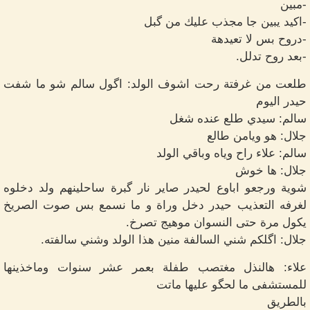
-مبين
-اكيد يبين جا مجذب عليك من گبل
-دروح بس لا تعيدهة
-بعد روح تدلل.
طلعت من غرفتة رحت اشوف الولد: اگول سالم شو ما شفت
حيدر اليوم
سالم: سيدي طلع عنده شغل
جلال: هو ويامن طالع
سالم: علاء راح وياه وباقي الولد
جلال: ها خوش
شوية ورجعو اباوع لحيدر صاير نار گبرة ساحلينهم ولد دخلوه
لغرفه التعذيب حيدر دخل وراة و ما نسمع بس صوت الصريخ
يکول مرة حتى النسوان موهيج تصرخ.
جلال: اگلكم شني السالفة منين هذا الولد وشني سالفته.
علاء: هالنذل مغتصب طفلة بعمر عشر سنوات وماخذينها
للمستشفى ما لحگو عليها ماتت
بالطريق