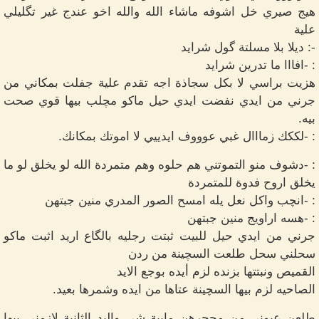
هيج صيري خل اشوفه ماشاء الله والله اخو عندج غير تگليلي
علية
-: ديلا بلا مسلتة گول شرايد
: -افااا ما تدرين شرايد
هزيت براسي لا بكل سجاذة اجه تقدم علية جفلت بمكاني من
جرني من ايدي نفضت ايدي حيل ماكو مچلب بيها قوي صحت
بيه.
: -لككك زمااال غبي عوووف ايدييي لا اموتك بمكانك.
: -دشوف منو التموتني هم حلوه وهم متمردة الله لو يخلق لو ما
يخلق اروح فدوة للمتمردة
: -انچب واكل نعل يله امسح الصور المدري منين جبتهن
: -هسه اراويج منين جبتهن
جرني من ايدي حيل للبيت ثبتت رجليه بالگاع اريد اثبت ماكو
سحلني سحل طلعت السچينة من ردن
القميص ونبتتها بزنده لزم أيده بوجع الايد
الصاحيه لزم بيها السچينة عتاها من ايده وشمرها بعيد.
طلعن عيوني من محجرهن مابية شي واليد الثانية لازمني بيها