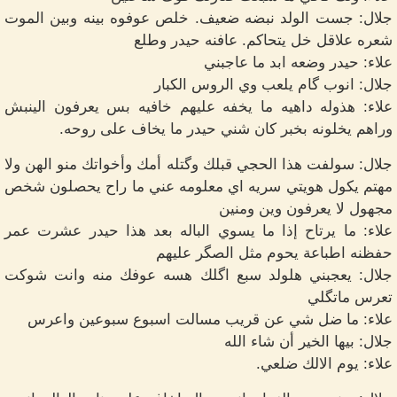
جلال: جست الولد نبضه ضعيف. خلص عوفوه بينه وبين الموت
شعره علاقل خل يتحاكم. عافنه حيدر وطلع
علاء: حيدر وضعه ابد ما عاجبني
جلال: انوب گام يلعب وي الروس الكبار
علاء: هذوله داهيه ما يخفه عليهم خافيه بس يعرفون الينبش
وراهم يخلونه بخبر كان شني حيدر ما يخاف على روحه.
جلال: سولفت هذا الحجي قبلك وگتله أمك وأخواتك منو الهن ولا
مهتم يكول هويتي سريه اي معلومه عني ما راح يحصلون شخص
مجهول لا يعرفون وين ومنين
علاء: ما يرتاح إذا ما يسوي الباله بعد هذا حيدر عشرت عمر
حفظنه اطباعة يحوم مثل الصگر عليهم
جلال: يعجبني هلولد سبع اگلك هسه عوفك منه وانت شوكت
تعرس ماتگلي
علاء: ما ضل شي عن قريب مسالت اسبوع سبوعين واعرس
جلال: بيها الخير أن شاء الله
علاء: يوم الالك ضلعي.