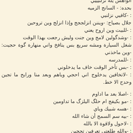
الواهس يله نزلنيييي
بحده: - السانج الزميه
: -كافيي نزلنيي
جلال بصياح: -ويننن انزلججج وإذا انزلج وين تروحين
: -للبيت وين اروح يعني
: -وشدگولين لامج وين جنت وليش رجعت بهذا الوقت
شغل السيارة ومشه سريع بس ينافخ واني منهارة گوة حجيت:
-وين ماخذني
: -للمدرسه
: -بس تأخر الوقت خاف ما يدخلوني
: -لاتخافين يدخلوج اني احجي وياهم وبعد منا ورايح ما تجين
وحدج الا خط.
: -اصلا بعد ما اداوم
: -مو بكيفج ام حلگ اليلزگ ما تداومين
: -هسه شبيك وياي
: -بيه سم السمج أن شاء الله
: -لاحول ولاقوة الا بالله
: -والله طلعتي تعرفين تحچين