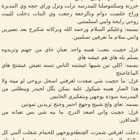
خزرتة وسكتتوصلنا للمدرسه نزلت ونزل وراي حچه وي المديرة
وراح خلصت دوام وبالرجعة رجعت وي البنات دخلت للبيت
روحي رايحة وامي استلمتني.
بسمه: وعليكم السلام ورحمه الله وبركاته شكبرج بعد تصيرين
وانتي سلام ما تعرفين تسلمين.
غزل حچيت بتعب: هسه واحد تعبان جاي من جهنم وتريدوه
يسلم بله هاي هم عيشه هاي
بسمه: اكلي تبن شبيها عيشتنه الناس تتمنه تعيش عيشتج هاي
الماعاجبتج
غزل: ما حچيت شي صعدت لغرفتي اسحل بروحي لو ميتة ولا
هذا الصار هسه شيكول علية يمكن يگل لحيدر ويبطلني من
المدرسة سودة بوجهي وبتفكيري الخايس
بسمه: تعاي ولج شبيج وجهج احمر وجنج تريدين تموتين
غزل: حچيت واني اصعد الدرج. ما بيه شي بس تعبانه من
المدافرر.
دخلت لغرفتي شمرت الچنطةوبوجهي للحمام شغلت ألمي كل