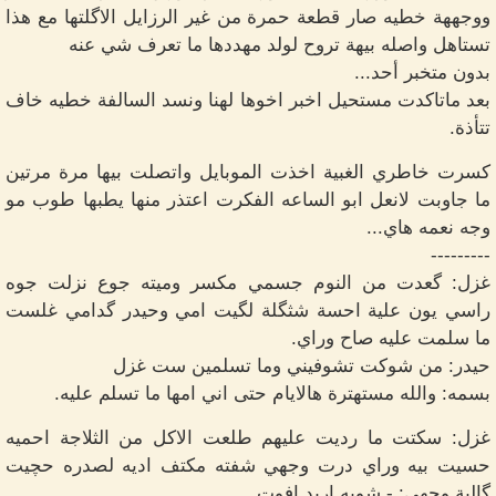
ووجههة خطيه صار قطعة حمرة من غير الرزايل الاگلتها مع هذا
تستاهل واصله بيهة تروح لولد مهددها ما تعرف شي عنه
بدون متخبر أحد...
بعد ماتاكدت مستحيل اخبر اخوها لهنا ونسد السالفة خطيه خاف
تتأذة.
كسرت خاطري الغبية اخذت الموبايل واتصلت بيها مرة مرتين
ما جاوبت لانعل ابو الساعه الفكرت اعتذر منها يطبها طوب مو
وجه نعمه هاي...
---------
غزل: گعدت من النوم جسمي مكسر وميته جوع نزلت جوه
راسي يون علية احسة شثگلة لگيت امي وحيدر گدامي غلست
ما سلمت عليه صاح وراي.
حيدر: من شوكت تشوفيني وما تسلمين ست غزل
بسمه: والله مستهترة هالايام حتى اني امها ما تسلم عليه.
غزل: سكتت ما رديت عليهم طلعت الاكل من الثلاجة احميه
حسيت بيه وراي درت وجهي شفته مكتف اديه لصدره حچيت
گالبة وجهي: - شويه اريد افوت