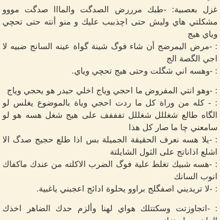
غزل بعصبية: -طبك مرررض الصدگت والمااا صدگت مووو
مشكلتي هاي وليش حتى اچذببب عليك و منو أنته حتى تحچي
وياي هيج
: -مرض اليمرضج أن شاء فوگ شينة گواة عينه السانج ضبيه لا
اجي الگصة الج
: -وهسه اني شگلت وحتى هيج تحچي وياي.
: -وهو انتي المفروض ما احجي وياج اخلي حيدر هو يحجي وياج
: - كله من وراة كل ما ردت احجي وياة بالموضوع يغلس لو
الگاه طالع شغللل شغللل تفففف على هيج شغل هسه هو لو
سامعني چا ما صار كل هذا
: -يلا هسه نعرف الحقيقة الجميلة بس اذا طلع حجيج صدگ الا
اشلع اذاناتج على الثول الشايلتة
: -هسه شبيك تغلط علية فوگ الضرب الاكلته من عندك ماكفاك
انوب السانك
: -لا تريديني اصفگلج براوو يحلوة ادائج اعجبني ياغبية.
: -اتجاوزتت وسكتتلك هواي لهنا وألزم حدك الضاهر اخذك