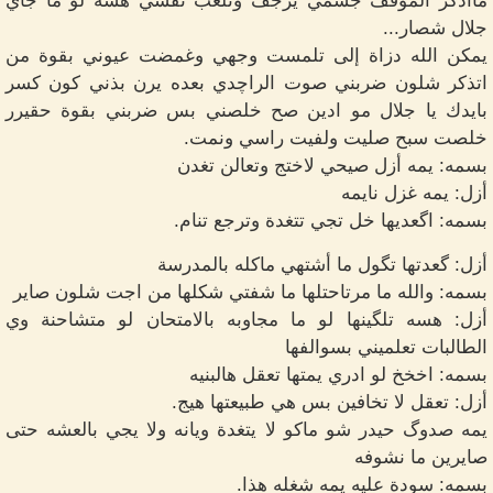
مااذكر الموقف جسمي يرجف وتلعب نفسي هسه لو ما جاي
جلال شصار...
يمكن الله دزاة إلى تلمست وجهي وغمضت عيوني بقوة من
اتذكر شلون ضربني صوت الراچدي بعده يرن بذني كون كسر
بايدك يا جلال مو ادين صح خلصني بس ضربني بقوة حقيرر
خلصت سبح صليت ولفيت راسي ونمت.
بسمه: يمه أزل صيحي لاختج وتعالن تغدن
أزل: يمه غزل نايمه
بسمه: اگعديها خل تجي تتغدة وترجع تنام.
أزل: گعدتها تگول ما أشتهي ماكله بالمدرسة
بسمه: والله ما مرتاحتلها ما شفتي شكلها من اجت شلون صاير
أزل: هسه تلگينها لو ما مجاوبه بالامتحان لو متشاحنة وي
الطالبات تعلميني بسوالفها
بسمه: اخخخ لو ادري يمتها تعقل هالبنيه
أزل: تعقل لا تخافين بس هي طبيعتها هيج.
يمه صدوگ حيدر شو ماكو لا يتغدة ويانه ولا يجي بالعشه حتى
صايرين ما نشوفه
بسمه: سودة عليه يمه شغله هذا.