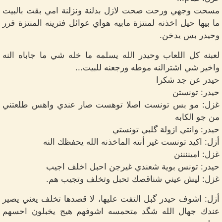
مسحت وجهي ورحت صحت لازل بدلنة ونزلنة امي بقت بالبيت
ما بيها حيل اخذنه لمنتزة مابيه هواي عوائل فترينه المنتزة فرر
وحيدر بس يدخن.
لعبنه كل اللعاب وحيدر الله يسلمه ما خله شي ما جاباه النه
واخير شي اشترالنه موطه ورجعنه للبيت...
حيدر عن جد شكرا
حيدر: تونستن
غزل: مو بس تونست اصلا توهست صار عندي واهس طلعتني
من جو الكابه
حيدر: وانتي ازولة گلبي تونستي
أزل: اكيد تونست غير أنته الماخذنه الله يحفظك النه
غزل: اميننننن
حيدر: تونس بوية شعندي غيرجن احبل اخلف اجيب
غزل: ليش عيني شناقصك تحبل وتخلف وتجيب هم.
أزل: اشوف حيدر گبل التفت عليها، لا قصدها تخلف يعني يصير
عندك جهال الله شگد متحمسه اشوفهم هيج يخبلون احسهم