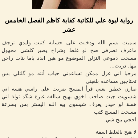
رواية لبوة علي للكاتبة كفاية كاظم الفصل الخامس
عشر
سميت بسم الله ودخلت على حسابة كتبت وايدي ترجف
ماعرف تصرفي صح لو غلط وشراح يصير كلشي مجهول
مسحت دموعي النزلن الموضوع مو هين ابدد ياما بنات راحن
بيها. دزيت...
مرحبا اني غزل ممكن تساعدني حباب أنته مو گلتلي بس
تحتاجين مساعده بلغيني
صارن خطين يعني قرأ المسج ضربت على راسي هسه اني
شسويت جبت صاحب اخوي بهيج سالفة غبرة شگد ثولة اني
هسة لو حيدر يعرف شيسوي بيه الله اليستر بس بسرعة
مسحت المسج كتب
احجي بيج شي.
لا هيج بالغلط اسفة