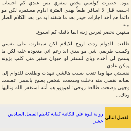
لبوة: حضرت كولشي يخص سفري بس عندي كم احساب
اخلصه قبل لا اسافر طبعاً بهذي الفترة اداوم مستمره لكن مو
دائماً هم أخذ اجازات حيدر بعد ما شفته ابد من بعد الكلام الصار
بينة...
ملتهين نحضر لعرس زينه الما باقيله كم اسبوع.
طلعت للدوام ردت اروح للايلام لكن سيطرت على نفسي
وكملت طريقي شي مو بيدي ابد رغم اني متعوده عليه لكن ما
يسمح لي أخذه وياي للسفر لو حيوان صغير مثل كلب بزونه
يمكن عادي...
نفسيتي بيها وما تتعب بسبب هالشي تنهدت وطلعت للدوام إلى
لعبانه نفسي منه دخلت وسمعت شخص يصيح باسمي عفست
وجهي وصحت طالعة روحي: اهوووو هم أنته استغفر الله وتاليها
وياك...
رواية لبوة علي للكاتبة كفاية كاظم الفصل السادس
الفصل التالي
عشر