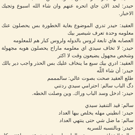
حيدر: لحد الان جاي اتحره عنهم وان شاء الله اسبوع وتجيك
الاخبار.
العقيد: حيدر تدري الموضوع بغاية الخطورة بس يحصلون عنك
معلومه وحدة تعرف شيصير بيك
العصابه هاي تابعة لروس بالدوله ولروس كبار هم للمعلومه
حيدر: لا تخاف سيدي اي معلومه ماراح يحصلون هويه مجهولة
وشخص مجهول يضيعون وقت لا اكثر
العقيد: ادري بيك سبع ما ينخاف عليك بس الحذر واجب دير بالك
حيدر: أن شاء اللّه
طلع العقيد صحت بصوت عالي: سالمممم
دگ الباب سالم: احترامي سيدي ردتني
حيدر: ادخل وسد الباب وراك. وين وصلت الخطه.
سالم: قيد التنفيذ سيدي
حيدر: انطيني مهله يخلص بيها العداد
سالم: ما ضل شي حتى ينتهي العداد
حيدر: وبالنسبه للسريه