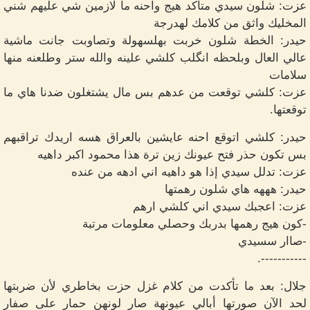
عزت: شلون سيدي متأكد هيج واحنه ما لازمين شي عليهم شني
المخليك واثق من كلامك لهدرجة
حيدر: الخطة شلون خربت بهلسهولة وتصاوبت جانت ماشية
عالي العال وبلحظه انگلب كلشي علينه والله ستر وطلعنه منها
سلامات
عزت: كلشي توقعت من عدهم بس مال يشتغلون ضدنا هاي ما
توقعتها.
حيدر: كلشي اتوقع احنه عايشين بالعراق هسه اريدك تراقبهم
بس تكون حذر فتح عيونك زين ترة هذا محمود اكبر داهيه
عزت: تدلل سيدي إذا هو داهيه اني ادهه من عنده
حيدر: هههه هاي شلون رهمتها
عزت: اعجبك سيدي اني كلشي ارهم
-كون هيج رهمها بدربك وحصلي معلومات مرتبة
-صاار سسيدي
-----------.
جلال: بعد ما تأكدت من كلام غزل حزت بخاطري لأن ضربتها
لحد الآن صورتها أبالي عيونهة صار لونهن حمار على صفار