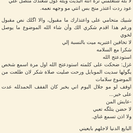
لا بله شتعلمني ترة أنته البديت ويله گول شعندك متصل علي
عود ردت اعتذر منج بس انتي مو وجهه نعمه.
شبيك متحامي على واعتذارك ما مقبول، والا اگلك نص مقبول
ورغم هذا اقدم شكري الك وأن شاء الله الموضوع ما يوصل
لخوي
لا تخافين اعتبريه ميت بالنسبة إلي
شكرا مع السلامه
استودعتج الله
غزل: ضحكت على كلمته استودعتج الله اول مرة اسمع شخص
يگولها سديت الموبايل ورحت صليت صلاة شكر لان طلعت من
الموضوع سلامات
اوفف لو مو جلال اليوم اني بخبر كان الففف الحمدلله عدت
على خير...
-عايش المن
لا حضن يتلگه تعبي
ولا اذن تسمع غناي.
البايع الدنيا لاجلهم بايعيني