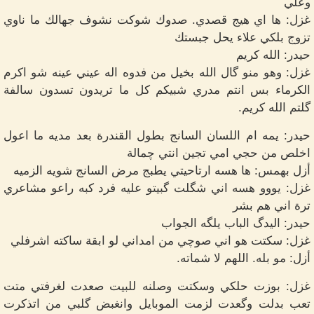
وعلي
غزل: ها اي هيج قصدي. صدوك شوكت نشوف جهالك ما ناوي
تزوج بلكي علاء يحل جبستك
حيدر: الله كريم
غزل: وهو منو گال الله بخيل من فدوه اله عيني عينه شو اكرم
الكرماء بس انتم مدري شبيكم كل ما تريدون تسدون سالفة
گلتم الله كريم.
حيدر: يمه ام اللسان السانج بطول القندرة بعد مديه ما اعول
اخلص من حجي امي تجين انتي چمالة
أزل بهمس: ها هسه ارتاحيتي يطبج مرض السانج شويه الزميه
غزل: يووو هسه اني شگلت گبيتو عليه فرد کبه راعو مشاعري
ترة اني هم بشر
حيدر: اليدگ الباب يلگه الجواب
غزل: سكتت هو اني صوچي من امداني لو ابقة ساكته اشرفلي
أزل: مو بله. اللهم لا شماته.
غزل: بوزت حلكي وسكتت وصلنه للبيت صعدت لغرفتي متت
تعب بدلت وگعدت لزمت الموبايل وانغبض گلبي من اتذكرت