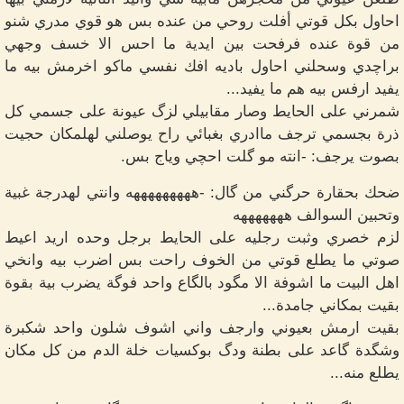
احاول بكل قوتي أفلت روحي من عنده بس هو قوي مدري شنو
من قوة عنده فرفحت بين ايدية ما احس الا خسف وجهي
براچدي وسحلني احاول باديه افك نفسي ماكو اخرمش بيه ما
يفيد ارفس بيه هم ما يفيد...
شمرني على الحايط وصار مقابيلي لزگ عيونة على جسمي كل
ذرة بجسمي ترجف ماادري بغبائي راح يوصلني لهلمكان حجيت
بصوت يرجف: -انته مو گلت احچي وياج بس.
ضحك بحقارة حرگني من گال: -هههههههههه وانتي لهدرجة غبية
وتحبين السوالف هههههههه
لزم خصري وثبت رجليه على الحايط برجل وحده اريد اعيط
صوتي ما يطلع قوتي من الخوف راحت بس اضرب بيه وانخي
اهل البيت ما اشوفة الا مگود بالگاع واحد فوگة يضرب بية بقوة
بقيت بمكاني جامدة...
بقيت ارمش بعيوني وارجف واني اشوف شلون واحد شكبرة
وشگدة گاعد على بطنة ودگ بوكسيات خلة الدم من كل مكان
يطلع منه...