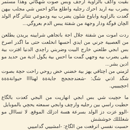
بقيت واگف بالزاوية ارجف وبس صوت شهگاتي وهذا مستمر
يضرب بيه اريد احرك رجليه واطلع ماكو احس شي مجلب بيهن
گعدت بالزاوية واباوع شلون يضرب بيه ودموعي تتناثر گام الولد
الچان فوگة ودار وجهة من شفتة يبس الدم بعروگي...
ردت اموت من شفتة جلال اجة باتجاهي شرايينه يريدن يطلعن
من العصبية جرني من ايدي أحسها انخلعت حتى ما اگدر اصرخ
بس ابجي طلعني خارج البيت وضربني راچدي الدنيا افترت بية
بقى يضرب بيه وجهي گمت ما احس بية يگول ادية من حديد مو
ادين بشر...
لزمني من اچتافي يهز بية خضني خض روحي راحت حچة بصوت
شگد اذني شگ: -شعندجججج جايةةة لهناااا حيوانةةةة
احچييييي.
ما حچيت شي بس ابجي انهاريت من البجي كعدت بالگاع
حطيت راسي بين رجليه وارچف وابجي سمعته يحچي بالموبايل
-الوو عزت دز الولد بسرعة هسة ادزلك الموقع. لا تسااال مو
شغلللك خوششش
حسيت نفسي انرفعت من الگاع: -امشييي گدامييي