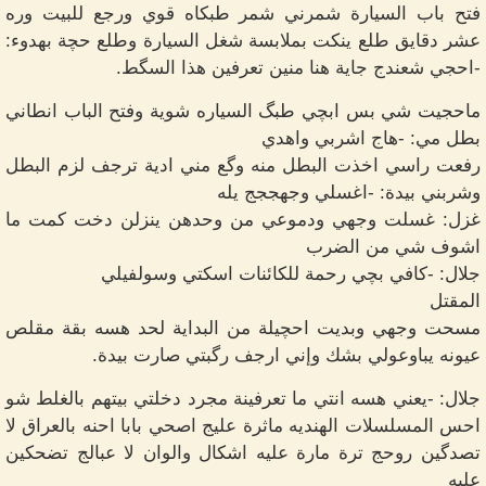
فتح باب السيارة شمرني شمر طبكاه قوي ورجع للبيت وره
عشر دقايق طلع ينكت بملابسة شغل السيارة وطلع حچة بهدوء:
-احجي شعندج جاية هنا منين تعرفين هذا السگط.
ماحجيت شي بس ابچي طبگ السياره شوية وفتح الباب انطاني
بطل مي: -هاج اشربي واهدي
رفعت راسي اخذت البطل منه وگع مني ادية ترجف لزم البطل
وشربني بيدة: -اغسلي وجهججج يله
غزل: غسلت وجهي ودموعي من وحدهن ينزلن دخت كمت ما
اشوف شي من الضرب
جلال: -كافي بچي رحمة للكائنات اسكتي وسولفيلي
المقتل
مسحت وجهي وبديت احچيلة من البداية لحد هسه بقة مقلص
عيونه يباوعولي بشك وإني ارجف رگبتي صارت بيدة.
جلال: -يعني هسه انتي ما تعرفينة مجرد دخلتي بيتهم بالغلط شو
احس المسلسلات الهنديه ماثرة عليج اصحي بابا احنه بالعراق لا
تصدگين روحج ترة مارة عليه اشكال والوان لا عبالج تضحكين
عليه