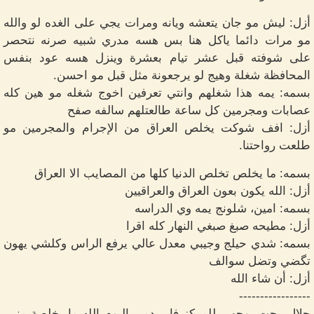
أزل: ليش مو جان يتعشه ويانه ومرات يجي على الغده لو والله
مو مرات دائما ياكل هنا بس هسه مدري شبيه صرنه نتحصر
على شوفته قبل عشر تيام بعشرة وينزل هسه عود بنفس
المحافظة شغلة وهيج لو يرجعونة مثل قبل مو احسن.
بسمه: يمه هذا شغلهم وانتي تعرفين اخوج شغله مو هين كله
عصابات ومجرمين كل ساعة طالعتلهم سالفه صفح
أزل: افف شوكت يخلص العراق من الإجرام والمجرمين مو
طلعت رواحتنا.
بسمه: ما يخلص تخلص الدنيا كلها من المصايب الا العراق
أزل: الله يكون بعون العراق والعراقيين
بسمه: امين، شلونج يمه وي الدراسه
أزل: مطيحه صبغ صبغي النهار كله اقرا
بسمه: شدي حيلج وجيبي معدل عالي يرفع الراس وكلشي يهون
تگضي وتضل سوالف
أزل: أن شاء الله
-----------------
جلال-رحت بوجهي للمركز فاير دمي اليوم الله ما يخلصة مني.