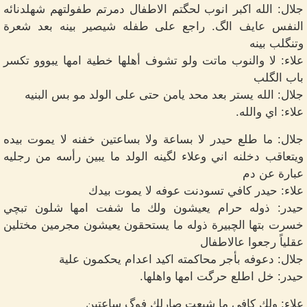
جلال: الله اكبر انوب لحگتم الاطفال دمرتم طفولتهم شهلدنائه
النفس عايف الگ. راجع على طفله شيصير بينه بعد شعرة
وتنگلب بينه
علاء: لا والنوب ماتت ولو تشوف أهلها خطية امها يبووو تكسر
باب الگلب
جلال: الله يستر بعد محد يامن حتى على الولد مو بس البنيه
علاء: اي والله.
جلال: ما طلع حيدر لا بساعة ولا بساعتين خفنه لا يموت بيده
ويتعاقب دخلنه اني وعلاء لگينه الولد ما يبين رأسه من رجليه
عبارة عن دم
علاء: حيدر كافي تسودنت عوفه لا يموت بيدك
حيدر: ذوله حرام يعيشون ولك ما شفت امها شلون تبچي
خسرت بتها الچبيرة ذوله ما يستحقون يعيشون مجرمين مختلين
عقلياً رجعوا عالاطفال
جلال: دعوفه بأجر محاكمته اكيد اعدام يحكمون علية
حيدر: خل اطلع حرگت امها واهلها.
علاء: ولك كافي ما شبعت صارلك فوگ ساعتين