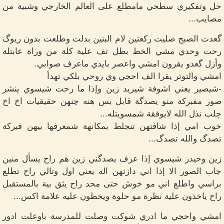
حل وتفكيري سطحي مامطلع على العالم الخارجي وشبية من
مصايب...
گعدت الصبح صليت ركعتين لام البنين بدلت وطلعت بدون ريوگ
رحت وحدي مشي الخط بطل تف علية كلة من وراة عابتلة
وأزل گعدو يقرون امشي واعصر بايدي ماعرف صوابي.
امشي والتوتر يقرا الف احجي وي روحي بلكي تهدأ
-شيصير يعني اشوفة شيريد زين وإذا ما رحت شيسوي ينشر
صور مفبركة منو يصدگة قابل بس هنه چنهن حقيقيات اخ اخ
چلب نذل الله لايوفقة شمسويتله...
خوب امي إذا شافتهن تنجلط بمكانهة شمعرفها بيهن فبركة
تصدگ والله تصدگ...
زين وحيدر شيسوي إذا عرف يصدگني زين هم راح يسأل منين
جاب الصور الا إذا اني دازتهن اله يعني اول وتالي راح تطلع
براسي واطلع اني مو خوش حتى محد راح يثق بية بالمستقبل
راح ياخذون علية نظرة مو حلوة ويحطون عليه علامة اكس...
امشي واحجي ما ادري شوكت وصلت للمدرسة باوعلت ادور