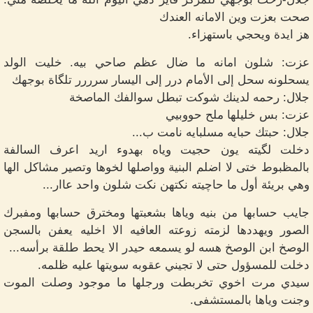
صحت بعزت وين الامانه العندك
هز ايدة ويحجي باستهزاء.
عزت: شلون امانه ما ضال عظم صاحي بيه. خليت الولد
يسحلونه سحل إلى الأمام درر إلى اليسار سرررر تلگاة بوجهك
جلال: رحمه لدينك شوكت تبطل سوالفك الماصخة
عزت: بس خليلها ملح حووبيي
جلال: حبتك حبايه مسلبايه نامت ب...
دخلت لگيته يون حجيت وياه بهدوء اريد اعرف السالفة
بالمظبوط ختى لا اضلم البنية وواصلها لخوها وتصير مشاكل الها
وهي بريئة أول ما حاچيته نكتهن نكت شلون واحد عاار...
جايب حسابها من بنيه وياها بشعبتها ومخترق حسابها ومفبرك
الصور ويهددها لزمته زوعته العافيه الا اخليه يعفن بالسجن
الوصخ ابن الوصخ هسه لو يسمعه حيدر الا يحط طلقة برأسه...
دخلت للمسؤول حتى لا تجيني عقوبه سويتها عليه ظلمه.
سيدي مرت اخوي تخربطت ورجلها ما موجود وصلت الموت
وجنت وياها بالمستشفى.