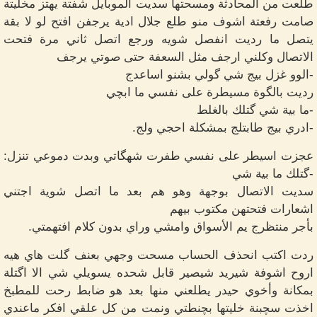
طلعت من المحادثة ومسحتها سديت الموبايل شفتة يهتز مخليتة
صامت رفعتة اشوف منو طلع جلال ادية يرجفن افتح لو لا بقة
يتصل ما رديت انفصل شويه ورجع اتصل ثاني مرة فتحت
الاتصال وكلني ارجف مثل السعفة حتى صوتي يرجف
-الوو غزل بيج شي گولي بشنو اساعدج
رديت بالگوة مسيطرة على نفسي ما ابچي
-ما بية شي گتلك بالغلط
-ادري بيج طابتلج بمشكلة احجي ولج.
عجزت اسيطر على نفسي طفرت شهگاتي وبدت دموعي تنزل:
-گتلك ما بية شي
سديت الاتصال بوجهة وهو هم بعد ما اتصل شوية اجتني
اشعارات فتحتهن مكتوب بيهم
بأجر منتظرج يم الأسواق وامشي وراي بدون كلام افتهمتي.
ردت اكتب انحذف الحساب مسحت وجهي بعنف گلت هاي هيه
اروح اشوفة شيريد شيصير قابل شحده يسويلي شي الا اگتلة
بمكانة وأخوي حيدر يطلعني منها بعد هو ضابط رحت للمطبخ
اخذت سچبنة خليتها بچنطتي ونمت من كل علقي افكر ماعندي