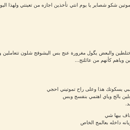
وتين شكو شصاير يا يوم انتي تأخذين اجازه من تعينتي ولهذا اليو
 تختلطين والبعض يگول مغرورة عنج بس اليشوفج شلون تتعاملين
 وياهم كأنهم من عائلتج...
لبي يسكوتك هذا وعلى راح تموتيني احجي
لين بالج وياي اهتمي بنفسج وبس
د.
خاف بيها شي
انه داخله بعالمج الخاص