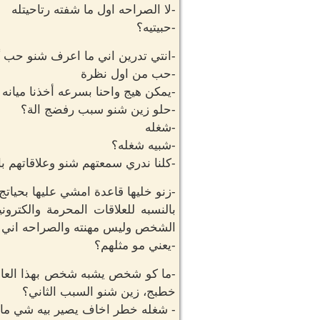
-لا الصراحه اول ما شفته رتاحيتله
-حبيتيه؟
-انتي تدرين اني ما اعرف شنو حب
-حب من اول نظرة
-يمكن هيج واحنا بسرعه أخذنا ميانه
-حلو زين شنو سبب رفضج الة؟
-شغله
-شبيه شغله؟
-كلنا ندري سمعتهم شنو وعلاقاتهم ب
-زنو خليها قاعدة امشي عليها بحيات
بالنسبه للعلاقات المحرمة والكتر
الشخص وليس مهنته والصراحه اني 
-يعني مو مثلهم؟
-ما كو شخص يشبه شخص بهذا العالم 
خطبج، زين شنو السبب الثاني؟
- شغله خطر اخاف يصير بيه شي ما اگ