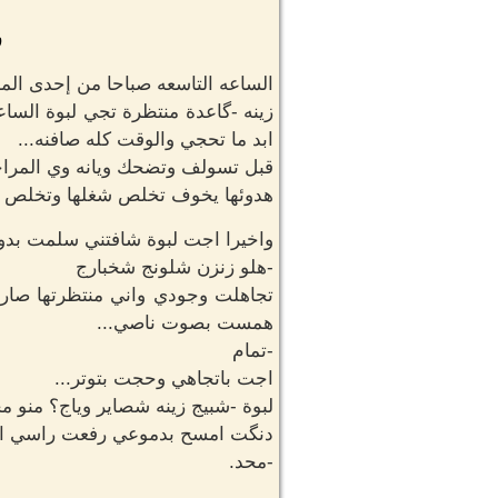
ر
الساعه التاسعه صباحا من إحدى ال
زينه -گاعدة منتظرة تجي لبوة الساع
ابد ما تحجي والوقت كله صافنه...
قبل تسولف وتضحك ويانه وي المراجعي
هدوئها يخوف تخلص شغلها وتخلص ال
واخيرا اجت لبوة شافتني سلمت بدو
-هلو زنزن شلونج شخبارج
تجاهلت وجودي واني منتظرتها صا
همست بصوت ناصي...
-تمام
اجت باتجاهي وحجت بتوتر...
لبوة -شبيج زينه شصاير وياج؟ منو م
دنگت امسح بدموعي رفعت راسي الها مو لبوة هاي متغيره 180 د
-محد.