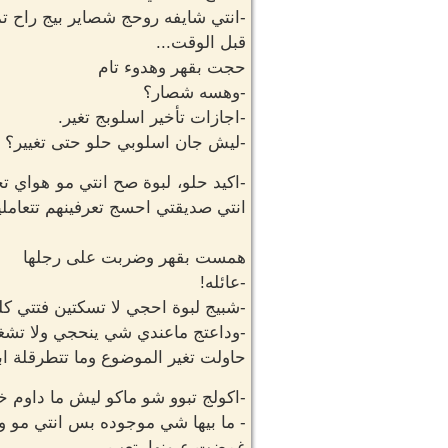
-انتي شايفه روحج شصاير بيج راح تم
قبل الوقت...
حجت بقهر وهدوء تام
-وهسه شصار؟
-اجازات تأخير اسلوبج تغير.
-ليش جان اسلوبي حلو حتى تغيير؟
-اكيد حلو، لبوة صح انتي مو هواي
انتي صديقتي احسج تعرفينهم تتعاملين
همست بقهر وضربت على رجلها
-عائله!
-شبيج لبوة احجي لا تسكتين فتتي ك
-وداعتج ماعندي شي ينحجي ولا تشغ
حاولت تغير الموضوع وما تتطرقلة اب
-اكولج تبوو شو ماكو ليش ما داوم 
- ما بيها شي موجوده بس انتي مو وي
غمضت عيونها بتعب