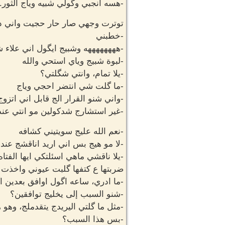
-هسه انجبي وگولي شبيه وياج الثور.
توترت وجهي صار حار حجيت واني داي
-خطبني
-ههههههههه وشبيج ايگول اني علاء
-لبوة شبيج وياي استحي والله
-يلا تمام، وانتي شگلتي؟
-ما گلت شي انتضر احجي وياج
-واني شنو القرار الج قابل اني اتزوج
-غير استشارج شدكولين مو انتي عن
-نعم الله عليج سويتيني كشافه
-لا مو هيج بس اني اريد اناقشج عند
-يلا ناقشي ماهي اسئلتكي ايها الفتاه
ضربتها ع كتفها گلبت عيوني واخذت
-ما ادري، ساعه اگول اوافق بعدين
-شنو السبب إلى يخليج توافقين؟
-مثل ما گلتي اليريدج يتقدملج، وهو
-بس هذا السبب؟