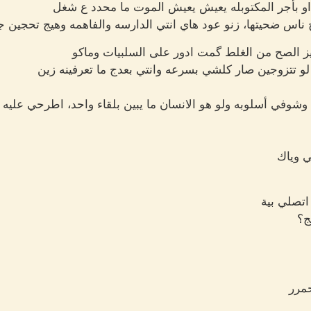
و بأجر المكتوبله يعيش يعيش الموت ما محدد ع شغل
ناس ضحيتها، زنو عود هاي انتي الدارسه والفاهمه وهيج تحجين ج
ز الصح من الغلط گمت ادور على السلبيات وماكو
لو تتزوجين صار كلشي بسرعه وانتي بعدج ما تعرفينه زين
وشوفي أسلوبه ولو هو الانسان ما يبين بلقاء واحد، اطرحي عليه
ي وياك
تصلي بية
ج؟
حمرر