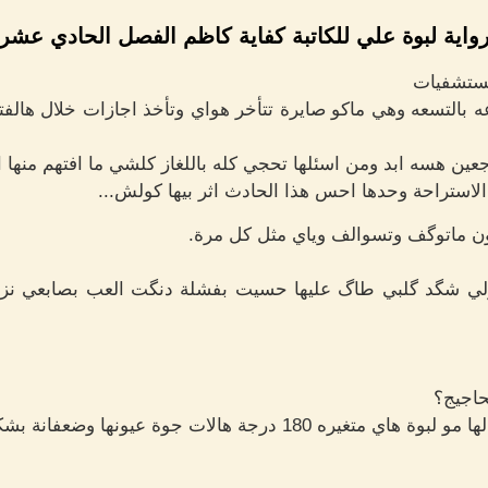
واية لبوة علي للكاتبة كفاية كاظم الفصل الحادي عشر
مستشفيات
ه بالتسعه وهي ماكو صايرة تتأخر هواي وتأخذ اجازات خلال هالفت
ن هسه ابد ومن اسئلها تحجي كله باللغاز كلشي ما افتهم منها ال
استراحة وحدها احس هذا الحادث اثر بيها كولش...
ن ماتوگف وتسوالف وياي مثل كل مرة.
رلي شگد گلبي طاگ عليها حسيت بفشلة دنگت العب بصابعي نز
حاجيج؟
رجة هالات جوة عيونها وضعفانة بشكل...