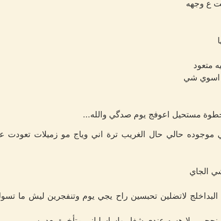
نت ع وجهه
ه متعود
 اسوي شي
خطوة مستحيل اعوفج يوم صدگي والله...
اني موجوده حالي حال الغريب ترة اني وياج مو زميلات تعودت 
شي الجاي
لبداخلج لاتضلين تحبسين راح يجي يوم وتنفجرين ليش ما تسولف
ينحجي، يلا هسه عندي شغل واساسا اني متأخرة بعدين