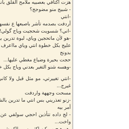
هزت اكتافي بعصبيه ملامح القلق با
- شبيج منو مضوجج؟
-انتي
أردفت بصدمه تأشر باصبعها ع نفسها
-اني؟ شسويت شحجيت وياج گولي!
-هو لأن ماتحجين وياي، لبوة تدرين بي
عليج بكل خطوة انتي وياي مااعرف
بدونج
حجت بحيرة وضياع مغطي عليها...
-وهسه شنو التغير بعدني وياج بكل 
-انتي تغييرتي، مو مثل قبل ولا ك
غيرج...
مسحت وجههة واردفت
-زنو تعذريني بس انتي ما تدرين بال
أمر بيه
- لج داده تتأذين احجي سولفي عن ا
واخت...
-هو هيج ويمكن اكثر بس مااكو شي 