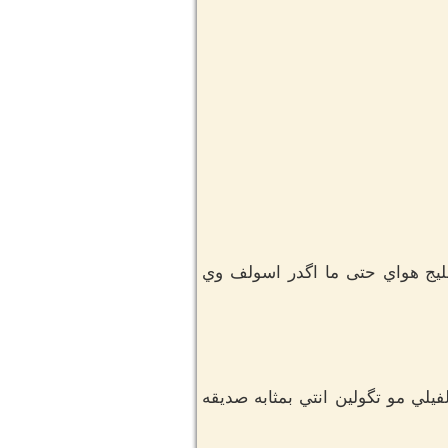
عليج هواي حتى ما اگدر اسولف وي
يلي مو تگولين انتي بمثابه صديقه