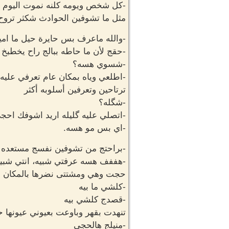
-كل شخص ويومه كلنه نموت اليوم ا
مثل ما تشوفين الحوادث شكثر تروح 
-والله ماعرف بس حايرة حيل ما امي
-حقج لأن ما حاطه ببالج راح يخطبخ 
-شسوي هسه؟
-اطلعي وياه بمكان عام تعرفي عليه 
ترتاحين وتعرفين أسلوبه أكثر
-شگله؟
-اتصلي عليه گليله اريد اشوفك احج
-اي بس مو هسه.
-براحتج من تشوفين نفسج مستعده ا
-هففف هسه عرفتي شبيه، انتي شبي
حجت وهي ومشتتى نضرها بالمكان
-كلشي ما بيه
-قصدج كلشي بيه
تنهدت بقهر وباوعت بعيوني عيونها 
-منيلج هالحجي