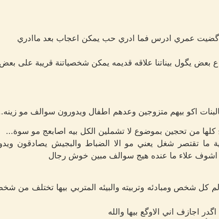
 گضيت عمري ادرس فما ادري حب يمكن اعجاب بعد ماادري
 ع بعض يگول بيناتنا علاقه قديمه يمكن شخصياتنة قريبة على بعض
البنات اكو بيهم متزوجين وعدهم اطفال ويدورون سوالف مو زينه..
ج كلها من تحجين بموضوع لا تشملين الكل بيه اصابعج مو سوة...
ونية ما تقتصر شغل يعني مو الا الضباط والبجيش يصادقون ويدو
اشوف علاء ما عنده هيج سوالف مبين خوش رجال
كل شخص ومبادئه وتربيته والبيئه المتربي بيها تختلف من شخص ل
در اجازف اني الاوگع بيها والله