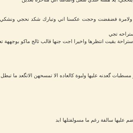
ا ولامرة فضفضت وحجت عكسنا اني وتبارك شكد نحجي ونشكي و
ستراحه تجي
راحة بقيت انتظرها واخيرا اجت جنها قالب ثالج ماكو بوجههة تعا
طبات گعدنه عليها ولبوة كالعاده الا تمسحهن الاتگعد ما تبطل ها
 عليها سالفة رغم ما مسولفتلها ابد