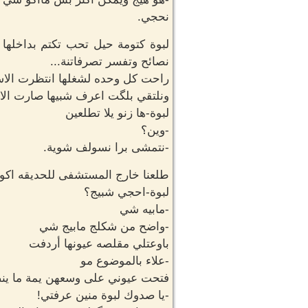
نحجي.
لبوة كتومة حيل تحب تكتم بداخله
نصائح وتفسر تصرفاتنة...
راحت كل وحده لشغلها انتظرت الا
ونلتقي بلگت اعرف شبيها صارت الاست
لبوة-ها زنو يلا تطلعين
-وين؟
-نتمشى برا نسولف شوية.
طلعنا خارج المستشفى للحديقه اكو مس
لبوة-احجي شبيج؟
-مابيه شي
-واضح من شكلج مابيج شي
باوعتلي مقلصه عيونها أردفت
-علاء بالموضوع مو
فتحت عيوني على وسعهن يمة ما ينضم
-يا صدوك لبوة منين عرفتي!