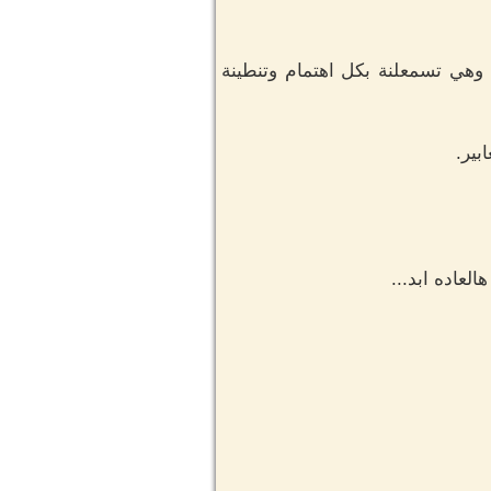
هي تسمعلنة بكل اهتمام وتنطينة
بير.
لعاده ابد...