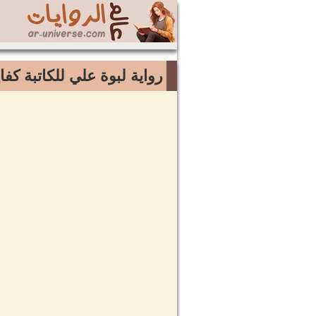
رواية لبوة علي للكاتبة ك