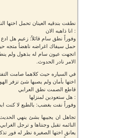
نطقت بندقيه العينان تحمل اختها النا
: انا ذاهبه الان
وفوراً نطق سام قائلاً: زعيم هل ادع
حمل سيفاك اغراضه ناهضاً متجه حيث 
اتجهت عيون سام له بذهول ولم ينطق
الامر نادر الحدوث.
في السياره حيث كلاهما صامت التفتت 
اختها بأمان ولم يصبها شئ تزفر الهو
قاطع الصمت نطق العرابي
: هل ستعودين لمنزلها
وفوراً نفت بغضب: بالطبع لا كنت اب
تجاهل ان يجيبها بشئ ينهي الحديث
النائمه تقبل وجنتاها و ترجل الغراب
يعانق اختها الصغيرة نظر له فور تذكر