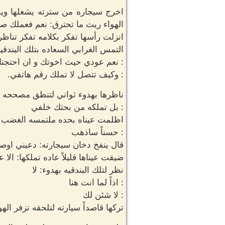
اخرج سيجاره من سترته يشغلها ويض
الهواء ريث ما تحترق: نعم فعملك ص
انزلت رأسها تفكر بكلامه تفكر تناظره
التمس الغرابي السعاده بتلك البندقي
: نعم عودي حيث اخوتك و ان احتج
: وكيف تتصل لا تملك رقم هاتفي.
ناظرها بهدوء ثواني لتنطق مصححه
: بل تملكه من بحثك خلفي
اظلمت عيناه بحده ملتمسه الغضب منها
: حسناً ساذهب
قال ينفخ دخان سيجارته: دعيني اوص
ضيقت عيناها قليلاً عاده تملكها: الا 
نظر لتلك البندقيه بهدوء: لا
: اذاً لما انت هنا
: لا شئن لك
تركها قاصداً سيارته لتلحقه تزفر الهو