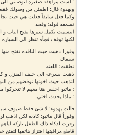
: لست مراهقه صغيره لتوصلني الى
وبهدوء قال: اطمئن من وصولك فقط
وكما فعل سابقاً فعلت هي حيث تجاه
تسمعه قوله: وقحه
ابتسمت تكمل سيرها تفتح الباب و ا
لكنها توقف فجأه تنظر الى السياره ا
وفورا ذهبت حيث النافذه تفتح منها 
سيفاك
نطقت: اللعنه
ذهبت بسرعه الى خلف المنزل و كذ
لتذهب حيث اخوتها توقضهم من النو
: ماثيو اجلس هنا معهم لا تتحركوا م
: ماذا يحدث اختي.
قالت بهدوء: لا شئ فقط ضيوف سيأتون
وفوراً قال ماثيو: كاذبه لكن اذهبِ ل
زفرت لذكاء ذلك الطفل تاركه اياهم
قاطع مراقبتها اهتزاز هاتفها لتفتح خ