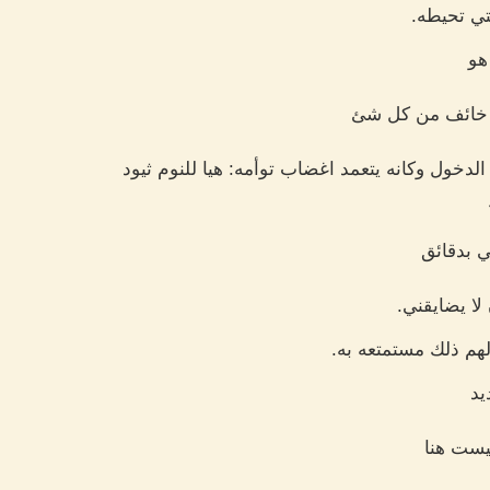
لتي تحيطه.
هو
ط خائف من كل شئ
لدخول وكانه يتعمد اغضاب توأمه: هيا للنوم ثيود
ي بدقائق
 لا يضايقني.
هم ذلك مستمتعه به.
يد
ليست هنا