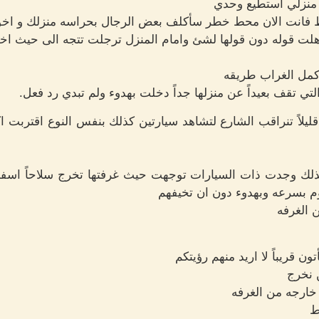
 منزلي استطيع وحدي
 فانت الان محط خطر سأكلف بعض الرجال بحراسه منزلك و اخو
لت قوله دون قولها لشئ وامام المنزل ترجلت تتجه الى حيث اخو
كمل الغراب طريقه
لتي تقف بعيداً عن منزلها جداً دخلت بهدوء ولم تبدي رد فعل.
قليلاً تنراقب الشارع لتشاهد سيارتين كذلك بنفس النوع اقتربت اك
لك وجدت ذات السيارات توجهت حيث غرفتها تخرج سلاحاً اسف
م بسرعه وبهدوء دون ان تخيفهم
ن الغرفه
 قريباً لا اريد منهم رؤيتكم
ن نخرج
 خارجه من الغرفه
ط