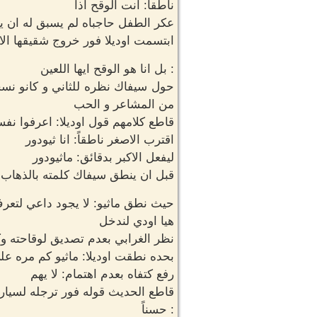
ناطقاً: انت الوقح اذا
عكر الطفل حاجباه لم يسبق له ان ي
ابتسمت اوديلا فور خروج شقيقها الاخ
: بل انا هو الوقح ايها اللعين
حول سيفاك نظره للثاني و كانو نسخ
من المشاعر و الحب
قاطع كلامهم قول اوديلا: اعرفوا نف
اقترب الاصغر ناطقاً: انا ثيودور
ليفعل الاكبر بدقائق: ماثيودور
قبل ان ينطق سيفاك كلمته بالذهاب د
حيث نطق ماثيو: لا يجود داعي لتعرف
هيا اودي لندخل
نظر الغرابي بعدم تصديق لوقاحته وك
بحده نطقت اوديلا: ماثيو كم مره ع
رفع كتفاه بعدم اهتمام: لا يهم
قاطع الحديث قوله فور ترجله لسيا
: حسناً