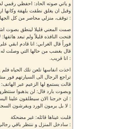
و ياتي صوته الحاد: احفظي رقمي لد
وقبل ان يغلق نطقت بلهفة وكانها ارا
: توقف، منزلي محاصر من كل الجهات
صمت المعني قليلا لينطق بصوت اشتد
فتحت النافذه قليلاً ولم تبعد هاتفها
فوراً قال الغرابي: انا قادم ابقي عل
قال بغضب من حالها التي وصلت له: 
: انا قريب.
اخذت انفاسها تلعن تلك الحياه فلم
تراجع الرجال الى السيارتهم فور م
قالت يستمع لها الزعيم عبر الهاتف
وبصوت بارد قال: لن يذهبوا سنتظرون
: ان خرجنا الان سيطلقون علينا الي
: لا بل يرمون الورد ويفرشون السجا
قلبت عيناها قائله: غير مضحكة
: سادخل المنزل و ننتظر باقي رجالي