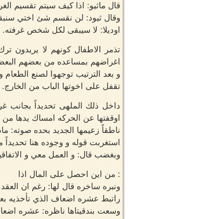
قال ماثيو: اذا كيف سيتم تقسيم الغ
وقال ثيود: لن نقسم شئ اختي سنبق
اوديلا: لا سيبقى لكل شخص غرفته.
تذمر الاطفال كونهم لا يريدون ترك 
اغراضهم بمساعده من بعضهم البعض 
و بعد الترتيب توجهوا لصنع الطعام و 
تقفل على اخوتها الباب من الخارج.
داخل ذلك الملهى تحديداً بجانب غر
اوقفتها عن الحركه امساك يدها من 
ناطقاً زعيمها الجديد بحده صوته: ماذ
استغربت قوله و وجوده هنا تحديداً م
وبغضب قال: و العمل معي و الاتفاقي
: من اين احصل على المال اذا
ونبره ساخره قال لها: رغم ان العقد
راتبط عشره اضعاف الذي تأخذيه بعم
وسعت بندقيتاها ناظره: عشره اضعا