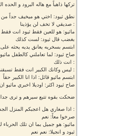
تركها ذاهباً مع هاله البرود و الحده ا
نطق ثيود: اختي هو ميخيف جداً من 
: صديقي لا تخف لن يؤذينا
ماثيو: هو للعين فقط ثيود انت فق
بغضب قال ثيود: لست كذلك
ابتسم بسخريه يعانق يديه يحثه على ا
صاح ثيود: لما تعاملني كالطفل ماثيو
: انت ذلك
: ليس وكانك الكبير انت فقط تسبقن
ابتسم ماثيو قائل: اذا انا الكبير حقاً
صاح ثيود اكثر: اوديلا اخبري ماثيو ان
ضحكت بقوه تتبع سيرهم و ترى جدال
: اذا صغاري هل اعجبكم المنزل الجد
صرخوا معاً: نعم
ماثيو: هو جميل بما ان تلك الحرباء 
ثيود و انجيلا: نعم نعم