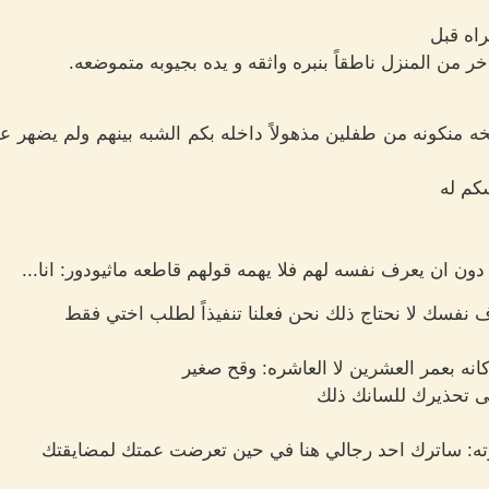
راه قبل
ر من المنزل ناطقاً بنبره واثقه و يده بجيوبه متموضعه.
ه منكونه من طفلين مذهولاً داخله بكم الشبه بينهم ولم يضهر ع
سكم له
ون ان يعرف نفسه لهم فلا يهمه قولهم قاطعه ماثيودور: انا...
 نفسك لا نحتاج ذلك نحن فعلنا تنفيذاً لطلب اختي فقط
انه بعمر العشرين لا العاشره: وقح صغير
لى تحذيرك للسانك ذلك
رته: ساترك احد رجالي هنا في حين تعرضت عمتك لمضايقتك