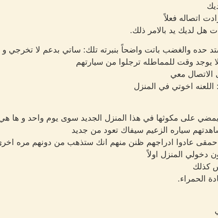
يك
دت اتصاله فعلاً
 هل لديك يد بالامر ذلك.
 حده والغضب باتت واضحاً بنبرته تلك: ساتي بدعم لا تخرجي و ل
: لا يوجد وقت للمماطله ترجلوا من سيارتهم
ى الاتصال معي
اللعنه اخوتي في المنزل
 يمضي على مكوثها في هذا المنزل الجديد سوى يوم واحد و ها ه
شاهدتهم سياره الزعيم سيفاك تعود من جديد
: حمقى عادوا ادراجهم ظنن منهم انك ستذهب من دونهم مره اخر
 دخولي المنزل اولاً
س كذلك
دة الحمراء.