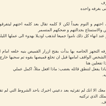
رف
ى بغرفه واحده
اختهم و النوم بعيداً لكن لا كلمه تقال بعد كلمه اختهم ليتفرقوا
والاستمتاع بجدالتهم و ضحكهم المتسمر
عند انهاء كل ذلك ناموا جميعا لتذهب اوديلا بهدوء الى عملها الليل
فه التجهز الخاصه بها بدأت بفتح ازرار القميص بنيه خلعه امام 
الشخص الواقف امامها قبل ان تخلع قميصها بقوه تم سحبها خارج 
ا تفعلين هنا
اذا يفعل لتنطق قائله بغضب: ماذا افعل مثلاً، اكمل عملي
ه.
 معك الا انك لم تقرئيه بعد دعيني اخبرك باحد الشروط التي لم ت
لك الذي تركتيه
ف.