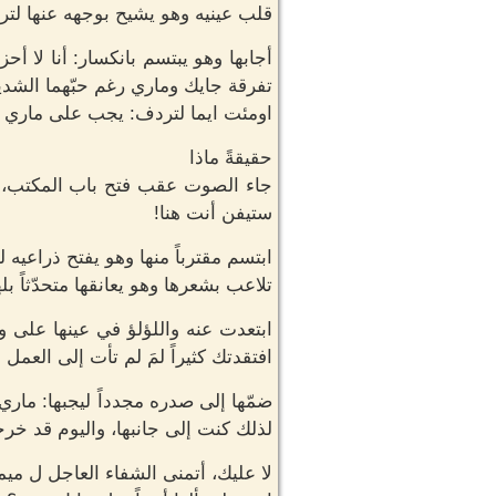
قلب عينيه وهو يشيح بوجهه عنها لتر
أجابها وهو يبتسم بانكسار: أنا لا أح
تفرقة جايك وماري رغم حبّهما الشدي
اومئت ايما لتردف: يجب على ماري أ
حقيقةً ماذا
جاء الصوت عقب فتح باب المكتب، 
ستيفن أنت هنا!
ابتسم مقترباً منها وهو يفتح ذراعيه 
تلاعب بشعرها وهو يعانقها متحدّثاً بل
ابتعدت عنه واللؤلؤ في عينها على 
افتقدتك كثيراً لمَ لم تأت إلى الع
ضمّها إلى صدره مجدداً ليجبها: ماري
لذلك كنت إلى جانبها، واليوم قد خرج
لا عليك، أتمنى الشفاء العاجل ل مي