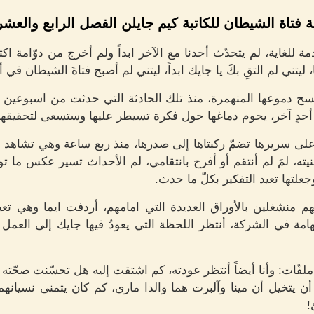
ة فتاة الشيطان للكاتبة كيم جايلن الفصل الرابع والعش
ة للغاية، لم يتحدّث أحدنا مع الآخر ابداً ولم أخرج من دوّامة 
يتني لم التقِ بكَ يا جايك ابداً، ليتني لم أصبح فتاةَ الشيطان في أح
ح دموعها المنهمرة، منذ تلك الحادثة التي حدثت من اسبوعين تقري
ّ أحدٍ آخر، يحوم دماغها حول فكرة تسيطر عليها وستسعى لتحقيقها
لى سريرها تضمّ ركبتاها إلى صدرها، منذ ربع ساعة وهي تشاهد زا
منيته، لمَ لم أنتقم أو أفرح بانتقامي، لم الأحداث تسير عكس ما 
علتها تعيد التفكير بكلّ ما حدث.
نشغلين بالأوراق العديدة التي امامهم، أردفت ايما وهي تعيد
امة في الشركة، أنتظر اللحظة التي يعودُ فيها جايك إلى العمل 
ّات: وأنا أيضاً أنتظر عودته، كم اشتقت إليه هل تحسّنت صحّته قل
مكنه أن يتخيل أن مينا وآلبرت هما والدا ماري، كم كان يتمنى نسي
!