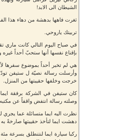
الشيطان الى الابد!
ثغرت فاهها بدهشة من دهاء هذا الفرع
تربيتك ياروحي.
في صباح اليوم التالي كانت ماري ت
بإقناع نفسها أنها ستحبّ أحداً غيره و
هي لم تخبر أحداً بموضوع سفرها لأ
وأرسلت رسالة نصيّة ل ستيفن تودّع
خرجت وخلفها حقيبتها من المنزل.
كان ستيفن في الشركة برفقة ايما، 
وصلته رسالة انتفض واقفاً عن مكتبه
نظرت اليه ايما متسائلة عما يجري ل
دهشت ايما لتأخذ حقيبتها صارخةً به 
ركبا سيارة ايما لنتنطلق بسرعة مئة