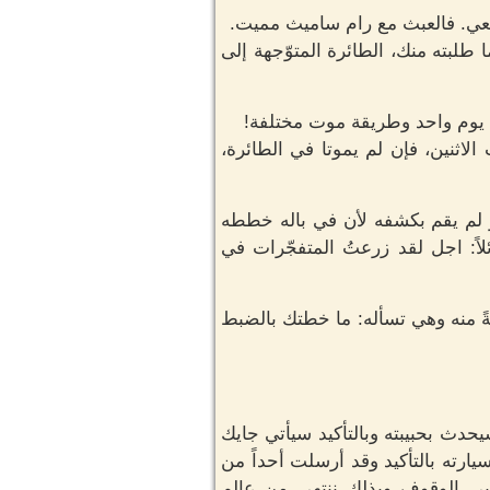
ث معي. فالعبث مع رام ساميث مميت.
 طلبته منك، الطائرة المتوّجهة إلى
ي يوم واحد وطريقة موت مختلفة!
الاثنين، فإن لم يموتا في الطائرة،
و لم يقم بكشفه لأن في باله خططه
اً: اجل لقد زرعتُ المتفجّرات في
ً منه وهي تسأله: ما خطتك بالضبط
حدث بحبيبته وبالتأكيد سيأتي جايك
ارته بالتأكيد وقد أرسلت أحداً من
تأبى الوقوف وبذلك ننتهي من عالم