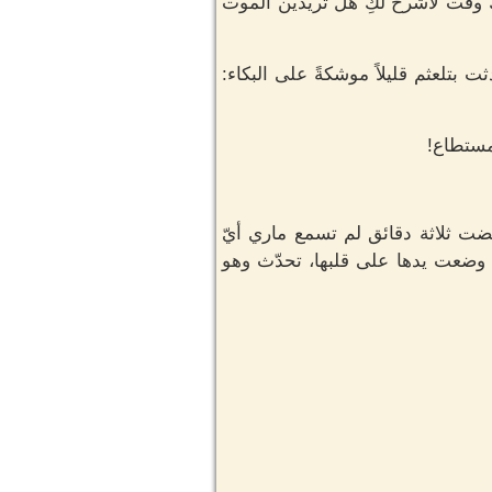
ك وقت لاشرح لكِ هل تريدين الموت
بتلعثم قليلاً موشكةً على البكاء:
مستطاع!
ضت ثلاثة دقائق لم تسمع ماري أيّ
 وضعت يدها على قلبها، تحدّث وهو