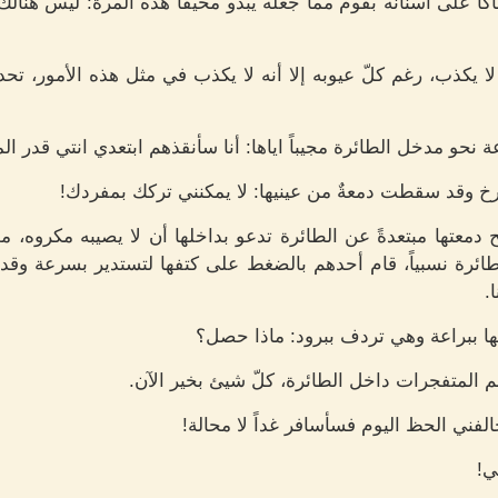
ً على أسنانه بقوم مما جعله يبدو مخيفاً هذه المرة: ليس هنال
ذب، رغم كلّ عيوبه إلا أنه لا يكذب في مثل هذه الأمور، تحدثت 
نحو مدخل الطائرة مجيباً اياها: أنا سأنقذهم ابتعدي انتي قدر ال
خ وقد سقطت دمعةٌ من عينيها: لا يمكنني تركك بمفردك!
عتها مبتعدةً عن الطائرة تدعو بداخلها أن لا يصيبه مكروه، م
ائرة نسبياً، قام أحدهم بالضغط على كتفها لتستدير بسرعة وقد
.
تها ببراعة وهي تردف ببرود: ماذا حصل؟
م المتفجرات داخل الطائرة، كلّ شيئ بخير الآن.
الفني الحظ اليوم فسأسافر غداً لا محالة!
ي!