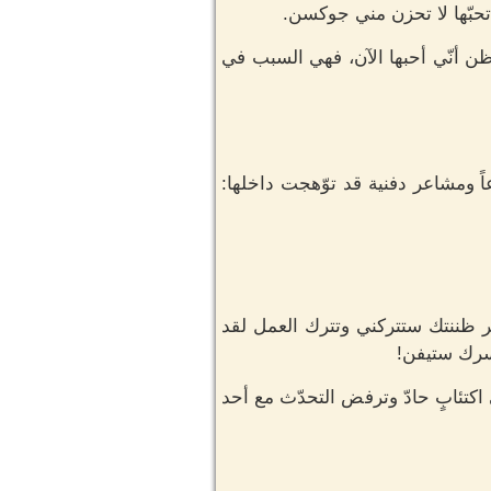
تحبّها لا تحزن مني جوكسن.
 أظن أنّي أحبها الآن، فهي السبب في
مشاعر دفنية قد توّهجت داخلها:
ر ظننتك ستتركني وتترك العمل لقد
خسرك ستيفن!
اكتئابٍ حادّ وترفض التحدّث مع أحد