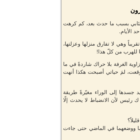
رون
اكتئابي بسبب ما حدث بعد، كم كرهت
د الأيام.
باً وهي لا تفارق منزلها وعزلتها،
 للهرب من كلّ هذا!
وية الغرفة بلا حراك شاردةً في ما
توقعت، لمَ حياتي أصبحت هكذا أنهت
 جسدها إلى الوراء مغيّرةً طريقة
ك رئيس لأن الانضباط لا يحدث إلّا
يلاً؟
انهما ووضعهما في الماضي حتى جاءت