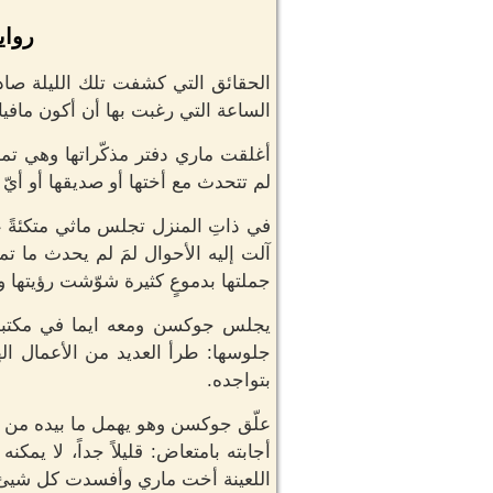
رواي
الحقائق التي كشفت تلك الليلة صادم
الساعة التي رغبت بها أن أكون مافيا، ل
أغلقت ماري دفتر مذكّراتها وهي تمس
لم تتحدث مع أختها أو صديقها أو أي
في ذاتِ المنزل تجلس ماثي متكئةً ع
آلت إليه الأحوال لمَ لم يحدث ما ت
جملتها بدموعٍ كثيرة شوّشت رؤيتها وج
يجلس جوكسن ومعه ايما في مكتبهم م
جلوسها: طرأ العديد من الأعمال اله
بتواجده.
علّق جوكسن وهو يهمل ما بيده من ملف
أجابته بامتعاض: قليلاً جداً، لا ي
اللعينة أخت ماري وأفسدت كل شيئ