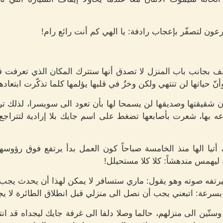
ون لتصفّر بإعجاب رادفة: يا الهي كم أنت رائع رام!
قف بجانب باب المنزل لا تصدق أنها ستترك المكان الذي تعرفت في
أنّ حياتها لن تنتهي ولكن وخزٌ في قلبها يؤلمها كلما تذكّرت ابتعادها
ن شقيقتها وصديقها لن يسمحا لها بأن تعود الى سويسرا، لذلك 
ه بها، شعرت بأصابعها تضغط على اسم جايك بلا إرادية لتتراجع
أتيا الها منذ الخامسة صباحاً كون العمل بدأ يرتفع فوق رؤوسه
 ليهمس مندهشاً: كلا كلا مستحيلل!
يرتفه صوته وهو يقول: ماري ستسافر لا يمكن لهذا أن يحدث يجب ع
بسرعة: اتبعني يجب أن نصل الى منزلي قبل انطلاق الطائرة لا يجب
 وستّين الى منزلهم، حالما وصلا دلفا الى غرفة جايك ليجداه قد ا