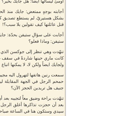
اومئ ليسألها أيضاً: هل جايك بخير؟
أجابته بوجهٍ ممتعض: جايك منذ الحا
بشكل هستيريّ، لم يستطع تصديق كيف
قتل عائلتها كيف تقولين بلا سبب؟!
أجابت على سؤالِ ستيفن بحدّة: جايك 
ستيفن: وماذا فعلو؟
تنهّدت وهي تنظر إلى جوكسن الذي ب
كانت ماري حينها شاردةً في سقف غرف
ولجايك ايضاً ولكن لا، لا يمكنها اتبا
سمعت رنين هاتفها لتهرول اليه مجيبة
حمحم الرجل في الجهة المقابلة ليج
جنيف هل تريدين الحجز الآن؟
تنهّدت براحة وضيق معاً لتجيبه بعد
بعد أن حجزت تذاكرها أغلق الرجل ف
سيدي وستكون هنا في الساعة صباح