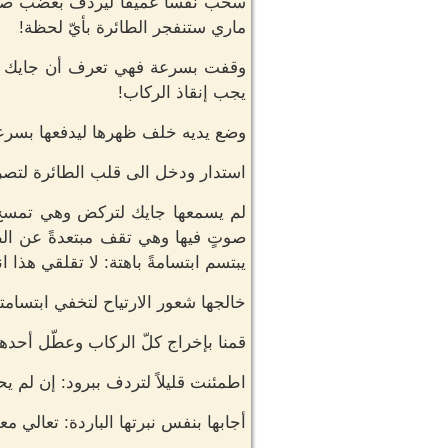
سحب نفساً عميقاً ليردف بغضب صاكا
ماري ستنفجر الطائرة بأيّ لحظة!
وقفت بسرعة فهي تعرف أن جايك لا يك
يجب إنقاذ الركاب!
وضع يديه خلف ظهرها ليدفعها بسرعة 
استدار ودخل الى قلب الطائرة لتصر
لم يسمعها جايك لتركض وهي تمسح دم
صوتٍ فيها وهي تقف مبتعدةً عن الط
يبتسم ابتسامةً باهتة: لا تقلقي هذا انا
خالجها شعور الارتياح لتخفي ابتسام
قمنا بإخراج كلّ الركاب وعطّل أحده
اطمئنت قليلاً لتردف ببرود: إن لم يح
أجابها بنفس نبرتها الباردة: تعالي مع