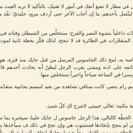
مل في مطار لا تضع أنفك في أمور لا تعنيك، بالتأكيد لا تريد العب
تّصل بأحدهم، ما إن أجاب الآخر حتى أردف ببرود جليديّ: نفّذ ما
حدّث داخلياً بنشوة النصر والفرح: سنتخلّص من الشيطان وفتاته ف
 المتفجّرات في الطائرة قد لا تنجح، لذلك فكّر بخطة ثانية لموت 
لخاصة به، لمح ذلك الجاسوس المرسل من قبل جايك منذ فترة، ه
اتفه على اذنه ومشى بقرب الرجل ليظنّ أنه يحادث أحدهم قائل
يسرا في الساعة صباحاً واخيراً سنتخلص منها.
 رام بنصر، كانت ستافي تشاهده من بعيد لتبتسم بجانبية متقدّمة
 مكتبه: تعالي حبيبتي لاشرح لكِ كلّ شيئ.
 الخطّة كالتالي، هذا الرجل جاسوس ل جايك علينا، سيخبره بما سي
إن لم ينجح بإنقاذها فستموت هي وإن نجح في ذلك ف سيأخذها بسي
لحالة سيموت الاثنان معاً عندما يحاولا إيقاف السيارة التي 