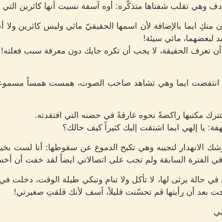
دف وهي تقلب شفتاها متذكّره: أوه آسفة نسيت أنها كاثرين التي 
زن منكِ ايما بالإضافة لأن اسمها الحقيقيّ ماثي وليس كاثرين ولا
د لبعضهما، ماثي سيئة!
ن تعرف الحقيقة، لا يجب أن تكره جايك دون معرفة سبب فعلته!
انتفضت ايما وهي تشاهد صاحب الصوت، همست همساً مسموعاً و
لتترك مكتبها راكضةً نحوه غارقةً في حضنه التي افتقدته.
هفة: يا إلهي ايما اشتقت إليك كثيراً كيف حالك؟
وشك الانهدار لتجيبه وهي تكبح الدموع عن سقوطها: أنا لست بخي
مل في الفترة السابقة ولم تجب على اتصالاتي ايضاً لقد خفت أن أ
 في حالة يرثى لها، لا تأكل ولا تنام وتبكي طيلة الوقت، دخلت في 
ت بعد أن رأيتها قم تحسّنت قليلاً، آسف لأنك قلقتِ صغيرتي!
مي