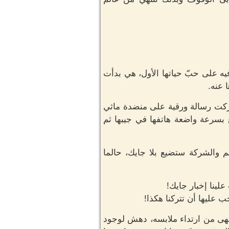
ه على حبّ حياتها الأول، هي بدأت
 عنه.
تركت رسالة ورقية على منضدة ماثي
 بسرعة واضعة هاتفها في جيبها ثم
م والشركة ستضيع بلا جايك، حالما
لينا إخبار جايك!
 عليها أن تتركنا هكذا!
نتهى من ارتداء ملابسه، دهش لوجود