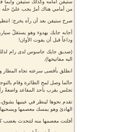
ستيفن امامه وكذلك ستيفن وايما فق
من أمامي هناك أمرٌ يجب عليّ حلّه 
صرخ ستيفن بعد أن رآه يخرج: انتظر 
أجابه جايك بهدوء وهو يستقلّ سيارة
وداعاً قبل أن يفوت الأوان!
(صديق جايك جاسوس لدى رام لذلك قا
اليه مفاتيحها).
انطلق بأقصى سرعته تجاه المطار وهو
حالما وصل لمح الطائرة وقام بالتوجه
تجلس بقرب بأحد المقاعد واضعةً رأسه
تقدم نحوها لينظر في عينيها بشوق،
الهادئ وهو يمسك معصمها ويسحبها 
أفلتت معصمها منه لتتحدث بغضب كاب