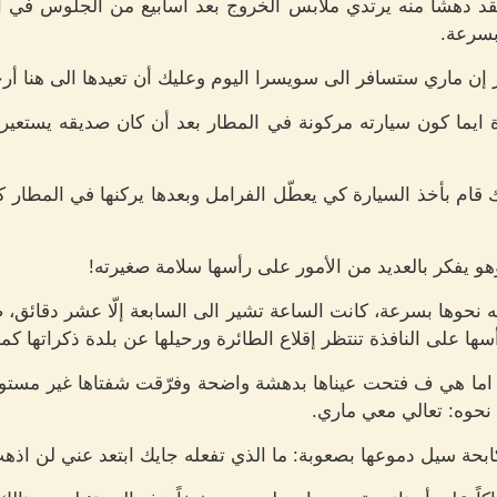
د دهشا منه يرتدي ملابس الخروج بعد اسابيع من الجلوس في ال
بسرعة.
إن ماري ستسافر الى سويسرا اليوم وعليك أن تعيدها الى هنا أر
 ايما كون سيارته مركونة في المطار بعد أن كان صديقه يستعيرها
م بأخذ السيارة كي يعطّل الفرامل وبعدها يركنها في المطار كي 
 يفكر بالعديد من الأمور على رأسها سلامة صغيرته!
 نحوها بسرعة، كانت الساعة تشير الى السابعة إلّا عشر دقائق، صع
ا على النافذة تنتظر إقلاع الطائرة ورحيلها عن بلدة ذكراتها كما
 اما هي ف فتحت عيناها بدهشة واضحة وفرّقت شفتاها غير مستوعبة
نحوه: تعالي معي ماري.
حة سيل دموعها بصعوبة: ما الذي تفعله جايك ابتعد عني لن اذهب