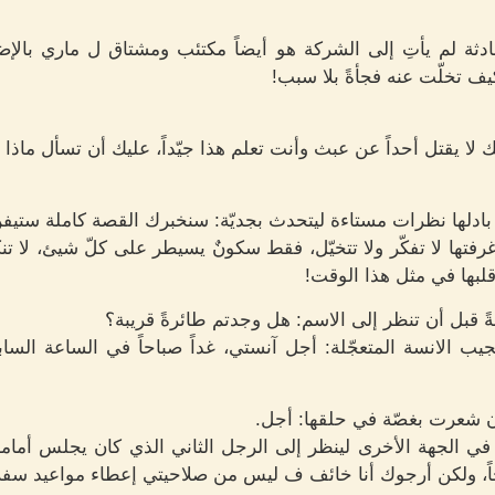
دثة لم يأتِ إلى الشركة هو أيضاً مكتئب ومشتاق ل ماري بالإضا
 تخلّت عنه فجأةً بلا سبب!
لا يقتل أحداً عن عبث وأنت تعلم هذا جيّداً، عليك أن تسأل ماذا 
ادلها نظرات مستاءة ليتحدث بجديّة: سنخبرك القصة كاملة ستيفن
تها لا تفكّر ولا تتخيّل، فقط سكونٌ يسيطر على كلّ شيئ، لا تنكر
ع قلبها في مثل هذا الوقت!
ً قبل أن تنظر إلى الاسم: هل وجدتم طائرةً قريبة؟
يب الانسة المتعجّلة: أجل آنستي، غداً صباحاً في الساعة السا
 أن شعرت بغصّة في حلقها: أجل.
ي الجهة الأخرى لينظر إلى الرجل الثاني الذي كان يجلس أمامه 
اً، ولكن أرجوك أنا خائف ف ليس من صلاحيتي إعطاء مواعيد س