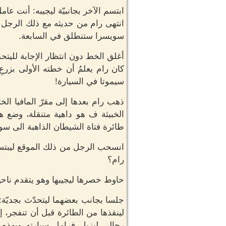
ابتسم الآخر بجانبيّة ليجيبه: أنت عا
انتهى رام من حديثه مع ذلك الرجل لي
سويسرا ستنطلق في السابعة.
أغلق الخط دون انتظار الإجابة لليت
كان رام يعلمُ أن خطته الأولى بزرعِ
سيموتا في السيارة!
ذهب رام بعدها إلى مقرّ المافيا ا
الخبيثة ف هو داهية متنقلة، وضع ه
طائرة فتاة الشيطان الذاهبة الى سو
انسحب الرجل من ذلك الموقع ليبتسم
رام؟
حاوط خصرها ليجيبها وهو يتقدم ناحية
جلسا بجانب بعضهما ليتحدّث بجديّة:
لينقذها من الطائرة قبل أن تنفجر، 
رجالي ليزيل فرامل سيارته وبهذه ا