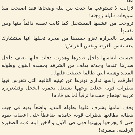
معاً!
لازالت لا تستوعب ما حدث بين ليله وضحاها فقد اصبحت منذ
سويعات قليله زوجته!
تزوجت من عشقها المستحيل كما كانت تصفه دائماً بينها وبين
نفسها...
شعرت بالحراره تغزو جسدها من مجرد تخيلها انها ستتشارك
معه نفس الغرفه ونفس الفراش!
حبست انفاسها داخل صدرها وهدرت دقات قلبها بعنف داخل
صدرها عندما وجدته يدلف من الشرفه بجسده القوي وطوله
المديد وهيبته التي طالما خطفت قلبها...
اطرقت راسها تداري توترها عن عينيه الثاقبه التي تتفرس فيها
بنظرات قويه جعلت وجهها يشتعل بحمره الخجل وقشعريره
غريبه تجتحاح جسدها ترقباً لما هو قادم!
وقف امامها يشرف عليها بطوله المديد واضعاً يديه في جيب
بنطاله يطالعها بنظرات قويه جامده، ضاغطاً على اعصابه بقوه
حتى لا يجرحها ويهينها فهي في الاول والاخير ابنه عمه الصغيره
الرقيقه، صغيرته!