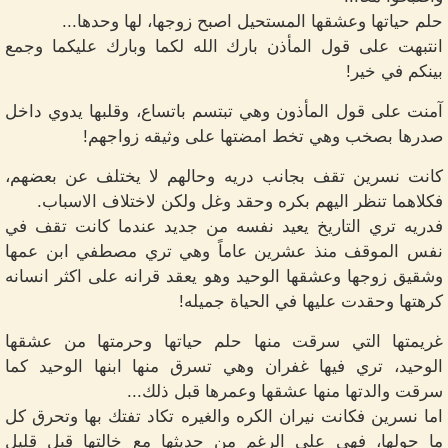
حلم حياتها وعشقها المستحيل اصبح زوجها، لها وحدها...
انتبهت على قول المأذن بارك الله لكما وبارك عليكما وجمع
بينكم في خير!
آمنت على قول المأذون وهي تبتسم باتساع، وقلبها يدوي داخل
صدرها بصخب وهي تخط امضتها على وثيقه زواجهم!
كانت نسرين تقف بجانب دريه وحالهم لا يختلف عن بعضهم،
فكلاهما تنظر اليهم بكره وحقد وغل ولكن لاختلاف الاسباب.
فدريه تري التاريخ يعيد نفسه من جديد عندما كانت تقف في
نفس الموقف منذ عشرين عاماً وهي تري مصطفي ابن عمها
وشقيق زوجها وعشقها الوحيد وهو يعقد قرانه على اكثر انسانه
كرهتها وحقدت عليها في الحياة جميله!
غريمتها التي سرقت منها حلم حياتها وحرمتها من عشقها
الوحيد، تري فيها غفران وهي تسرق منها ابنها الوحيد كما
سرقت والدتها منها عشقها وعمرها قبل ذلك...
اما نسرين فكانت نيران الكره والغيره تكاد تفتك بها وتحرق كل
ما حولها، فهي على الرغم من حديثها مع خالتها قبل قليل