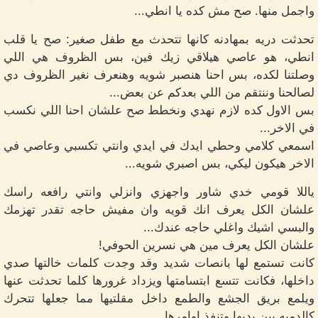
واجمل منها. صح مش كده يا انطي...
تحدثت دريه بمهادنه كانها تتحدث مع طفل صغير: صح يا قلب
انطي، هو عاصي هيلاقي زيك فين، بس الظروف هي اللي
وصلتنا لكده، بس احنا هنصبر شويه وهنعرف نغير الظروف دي
لصالحنا وننتقم من اللي بعدكم عن بعض...
بس الاول كده لازم نهدي ونخطط صح علشان احنا اللي نكسب
في الاخر...
اسمعي كلامي وحطي ايدك في ايدي وانتي تكسبي وعاصي في
الاخر هيكون ليكي، بس اصبري شويه...
ياللا قومي خدي شاور واجهزي وانزلي وانتي رافعه راسك
علشان الكل يعرف انك قويه وان مفيش حاجه تقدر تهزمك
والبسي اشيك واغلي حاجه عندك...
علشان الكل يعرف مين هي نسرين الحوفي!
كانت تستمع لها بانصات شديد وقد وجدت كلمات خالتها صدي
داخلها، فكانت تتسع ابتسامتها ويزداد غرورها كلما تحدثت عنها
ويلمع بريق الجشع والطمع داخل مقلتيها مما جعلها تتحرك
كالدميه بين يديها وتنفذ اوامرها...