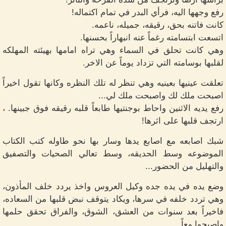
رفع وجهها اليه، فرأي البدر في تمام اكتماله!
كانت فاتنه بحق، رقيقه، جميله، ناعمه.
اتسعت ابتسامته رغماً عنه انبهاراً بحسنها.
وهي كانت تحلق في السماء وهي تراه امامها بهيئته المهلكه
لقلبها بوسامته التي تزداد يوماً عن الاخر.
تعلقت عينيها بعينيه وهي تنظر له تلك النظره وكانها تقول اخيراً
اصبحت ملك لك واصبحت ملك لي...
رفع يديه الاثنين واحاط بوجنتيها طابعاً قلبه رقيقه فوق جبينها. ،
ارتجف قلبها على اثرها!
شبك اصابعه مع اصابع يدها وسار بها نحو طاوله كتب الكتاب
الموضوعه وسط الحديقه، وسط تعالي الصحيات والتصفيق
والتهليل من الحضور...
وضع يده في يده جده وكيل العروس واخذ يردد خلف المأذون،
وهي تردد خلفه في سرها، ويكاد يتوقف نبض قلبها من السعاده،
فاخيراً بعد سنوات من العشق، الشوق، والفراق تحقق حلمها
واصبحوا معاً...