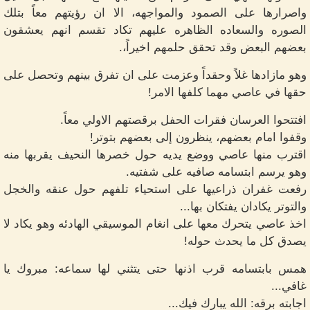
واصرارها على الصمود والمواجهه، الا ان رؤيتهم معاً بتلك
الصوره والسعاده الظاهره عليهم تكاد تقسم انهم يعشقون
بعضهم البعض وقد تحقق حلمهم اخيراً،.
وهو مازادها غلاً وحقداً وعزمت على ان تفرق بينهم وتحصل على
حقها في عاصي مهما كلفها الامر!
افتتحوا العرسان فقرات الحفل برقصتهم الاولي معاً.
وقفوا امام بعضهم، ينظرون إلى بعضهم بتوتر!
اقترب منها عاصي ووضع يديه حول خصرها النحيف يقربها منه
وهو يرسم ابتسامه صافيه على شفتيه.
رفعت غفران ذراعيها على استحياء تلفهم حول عنقه والخجل
والتوتر يكادان يفتكان بها...
اخذ عاصي يتحرك معها على انغام الموسيقي الهادئه وهو يكاد لا
يصدق كل ما يحدث حوله!
همس بابتسامه قرب اذنها حتى يتثني لها سماعه: مبروك يا
غافي...
اجابته برقه: الله يبارك فيك...