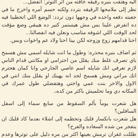
اليه وهتفت بنبره رقيقه خافته من اثر التوتر: اتفضل...
نظر إلى ملامحها الرقيقه بتردد ولكنه حسم آمره واخرج ما في
جعبته دفعه واحده في وجهها دون تردد: الوضع اللي اتحطينا فيه
ده اتفرض علينا بس مش هيستمر كتير ده هيبقي وضع مؤقت
لحد الوقت اللي اشوفه مناسب ونعلن فيه انفصالنا...
احنا قدامهم زوج وزوجه لكن بينا احنا ولاد عم واخوات وبس.
ثم اضاف بنبره محذره: وطول ما انت شايله اسمي مش هسمح
باي تصرف غلط منك يقلل من احترامي او مكانتي قدام الناس
لازم تعرفي انك شايله اسم عاصي الجارحي وانا كمان هحترم
انك مراتي ومش هسمح لحد انه يهينك او يقلل منك انتي في
الاول والاخر بنت عمي واختي وهتفضلي طول عمرك في
المكانه دي وما تحلميش باكثر من كده،.
هل شعرت يوماً بألم السقوط من سابع سماء إلى اسفل
السافلين؟
هل شعرت بانكسار قلبك وتحطمه إلى اشلاء بعدما كاد قلبك ان
ينفجر من شده السعاده والفرح؟
ظللت غفران ترمش بعينها اكثر من مره دليل على توترها وعدم