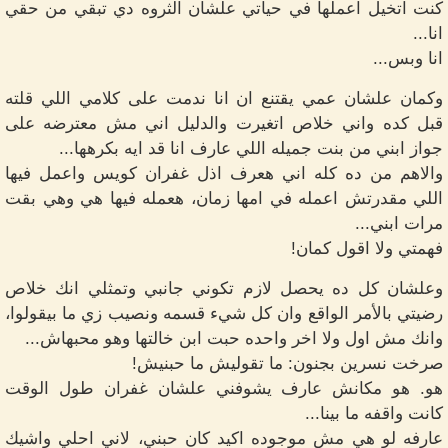
كنت اتخيل اعملها في حياتي علشان الثروه دي تبقي من حقي
انا...
انا وبس...
وكمان علشان عمي يقتنع ان انا ندمت على كلامي اللي قلته
قبل كده واني خلاص اتغيرت والدليل اني مش معترضه على
جواز ابني من بنت جميله اللي عارف انا قد ايه بكرهها...
والاهم من ده كله اني هعرف اذل غفران كويس واعمل فيها
اللي مقدرتش اعمله في امها زمان، هعمله فيها هي وهي بقت
مرات ابني...
فهمتي ولا اقول كمان!
وعلشان كل ده يحصل لازم تكوني جانبي وتمثلي انك خلاص
رضيتي بالأمر الواقع وان كل شيء قسمه ونصيب زي ما بيقولوا،
وانك مش اول ولا اخر واحده حبت ابن خالتها وهو محبهاش...
صرخت نسرين بجنون: ما تقوليش ما حبنيش!
هو. هو مكانش عارف يشوفني علشان غفران طول الوقت
كانت واقفه ما بينا...
عارفه لو هي مش موجوده اكيد كان حبني، لاني احلي واشيك