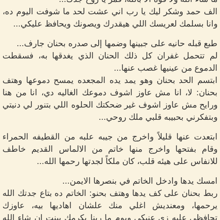
الف حمد وشكر ليك يا رب اني عشت لحد ما شوفت اليوم ده،
وانا بسلمك لعريسك اللي هيقدرك ويصونك ويحافظ عليكي...
طبع قبله حانيه على جبينها وضمها إلى صدره بحنان جارف...
لم تتحمل غفران كل ذلك الحنان الذي يغدقها به، فسقطت
الدموع من عينيها غصب عنها...
ابتسم الحد بحنان وهو يمد يده المجعده يمسح دموعها وهتف
بحنان: لا، انا مش عاوز اشوف دموعك الغاليه دي، انا من هنا
ورايح مش عاوز اشوف غير ضحكتك الحلوه اللي بتنور لي دنيتي
وبتفكرني بحبيبه قلبي ملك روحي...
ابتعدت عنها قليلاً واخرج من جيبه علبه من القطيفه الحمراء
وقام بفتحها واخرج منها خاتم من الالماس القديم خاطف
للانفاس على هيئه قلب، كان ملكاً لجدتها رحمها الله...
امسك يدها وادخل الخاتم في بنصرها الايمن...
ربط بحنان على كف يدها وهتف بحنو: الخاتم ده بتاع جدتك الله
يرحمها، ومعنديش اغلي منك علشان اهاديها بيه، عاوزك
تحافظي عليه زي عنيكي ويوم ما ربنا يكرمك ببنت ان شاء الله