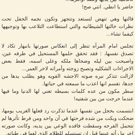
حاضر يا انطي. انتي صح!
قالتها وهي تنهض لتستعد وتتجهز وتكون نجمه الحفل تحت
نظرات خالتها الشيطانيه والتي استطاعت التلاعب بها وتوجيهها
كيفما تشاء...
تجلس امام المرآه تنظر إلى انعكاس صورتها بانبهار تكاد لا
تصدق نفسها، : فقد تحقق حلمها المستحيل في طرفه عين،
واصبحت بين ليله وضحاها ملكه وعلى اسمه، فقط بعض
الاجراءات الشكليه وتصبح زوجته وأمراته لاخر العمر...
لازالت تتذكر نبره صوته الاجشه القويه وهو يطلب يدها من
جدها، تقسم انها اعذب ما سمعته في حياتها.
سطر مكون من عده كلمات بسيطه تعني لها الدنيا وما فيها
عندما حرجت من بين شفتيه!
ابتسمت بخجل من نفسها عندما تذكرت رد فعلها الغريب يومها،
ضحكت وبكت من شده فرحتها في آن واحد ومن فرط تأثرها لم
تتحمل الفرحه وسقطت فاقده الوعي بين يديه، وكانت صورته
اخر ما رأته عينها قبل ان تستسلم للظلام الذي لفها في طياته.