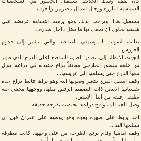
كان يقف وسط الحديقه يستقبل الحضور من الشخصيات
السياسيه البارزه ورجال اعمال مصريين والعرب...
يستقبل هذا، ويرحب بذلك وهو يرسم ابتسامه عريضه على
شفتيه يحاول ان يخفي بها ما يعتل داخل صدره...
تعالت اصوات الموسيقي الصاخبه والتي تشير إلى قدوم
العروس...
اتجهت الانظار إلى مصدر الضوء الساطع اعلي الدرج الذي ظهر
من خلفه منصور الجارحي معانقاً ذراع حفيدته في ذراعه، ينزل
معها الدرج حتى يسلمها إلى عريسها...
وقف اسفل الدرج ينتظر وصولها اليه وهو يراها تتأبط ذراع جده
بفستانها الابيض ذات التصميم الرقيق مثلها، ووجهها مخفي عنه
بطبقه رقيقه من التل الابيض.
وصل الجد اليه، وفتح ذراعيه يحتضنه بفرحه حقيقه.
اخذ يربط على ظهره بقوه وهو يوصيه على غفران قبل ان
يسلمها اليه...
وقف امامها وقام برفع الطرحه من على وجهها، كانت مطرقه
برأسها ارضاً وترتجف من شده الفرحه والتأثر!