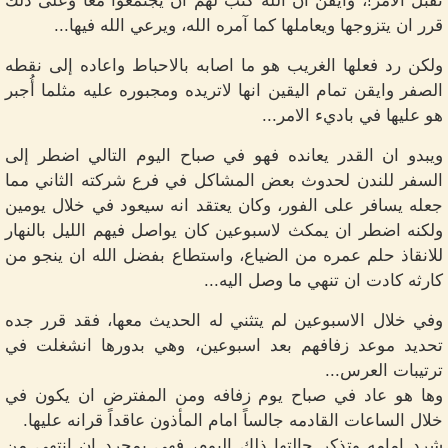
تقبل الامر!، وايقن ان الله كتب لهم ان يجتمعوا معاً وعلى ذلك
قرر ان يتزوجها ويعاملها كما آمره الله، ويرعي الله فيها...
ولكن رد فعلها الغريب هو ما اصابه بالاحباط واعاده إلى نقطه
الصفر وايقن تمام اليقين انها لاتريده ومجبوره عليه مثلما أُجبر
هو عليها في باديء الامر...
ويبدو ان القدر يعانده فهو في صباح اليوم التالي اضطر إلى
السفر للندن لحدوث بعض المشاكل في فرع شركته الثاني مما
جعله يسافر على الفور، وكان يعتقد انه سيعود في خلال يومين
ولكنه اضطر ان يمكث لاسبوعين كان يواصل فيهم الليل بالنهار
للانقاذ حلم عمره من الضياع، واستطاع بفضل الله ان ينجو من
كارثه كادت ان تنهي ما وصل اليه...
وفي خلال الاسبوعين لم يتثني له الحديث معها، فقد قرر جده
تحديد موعد زفافهم بعد اسبوعين، وهي بدورها انشغلت في
ترتيبات العرس...
وها هو عاد في صباح يوم زفافه ومن المفترض ان يكون في
خلال الساعات القادمه جالساً امام المأذون عاقداً قرانه عليها.
شرد امامه وتذكر حالتها ذلك اليوم، فهي بمجرد ان انتهي من