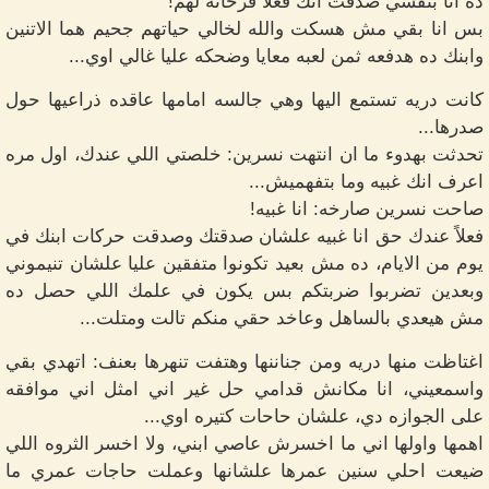
ده انا بنفسي صدقت انك فعلاً فرحانه لهم!
بس انا بقي مش هسكت والله لخالي حياتهم جحيم هما الاتنين
وابنك ده هدفعه ثمن لعبه معايا وضحكه عليا غالي اوي...
كانت دريه تستمع اليها وهي جالسه امامها عاقده ذراعيها حول
صدرها...
تحدثت بهدوء ما ان انتهت نسرين: خلصتي اللي عندك، اول مره
اعرف انك غبيه وما بتفهميش...
صاحت نسرين صارخه: انا غبيه!
فعلاً عندك حق انا غبيه علشان صدقتك وصدقت حركات ابنك في
يوم من الايام، ده مش بعيد تكونوا متفقين عليا علشان تنيموني
وبعدين تضربوا ضربتكم بس يكون في علمك اللي حصل ده
مش هيعدي بالساهل وعاخد حقي منكم تالت ومتلت...
اغتاظت منها دريه ومن جناننها وهتفت تنهرها بعنف: اتهدي بقي
واسمعيني، انا مكانش قدامي حل غير اني امثل اني موافقه
على الجوازه دي، علشان حاحات كتيره اوي...
اهمها واولها اني ما اخسرش عاصي ابني، ولا اخسر الثروه اللي
ضيعت احلي سنين عمرها علشانها وعملت حاجات عمري ما