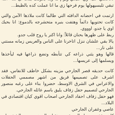
تبقي تلبسيهولها يوم فرحها زي ما انا عملت كده بالظبط...
ارتمت في احضانه الدافئه التي طالما كانت ملاذها الآمن والتي
كانت تحتويها دائماً وهتفت بنبره متحشرجه بالدموع: انا بحبك
اوي يا جدو، اوووي.
ربط على ظهرها بحنان قائلاً: وانا اكتر يا روح قلب جدو.
يالا بقي علشان ننزل اتاخرنا على الناس والعريس زمانه مستني
على نار...
قالها وهو يثني ذراعه كي تتأبطه وتضع ذراعها فيه ليأخذها
ويسلمها إلى عريسها...
كانت حديقه قصر الجارحي مزينه بشكل خاطف للانفاس، فقد
اشرف على تصميمها فريق من اشهر مصممي الحفلات
والاعراس في الشرق الاوسط، حضروا بناء على رغبه منصور
الجارحي لتصميم حفل زفاف يليق باسم عائله الجارحي.
فهو حفل زفاف احفاد الجارحي اصحاب اقوي كيان اقتصادي في
البلاد...
عاصي وغفران الجارحي