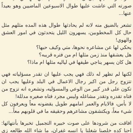
صورته التي عاشت عليها طوال الاسبوعين الماضيين وهو بعيداً
عنها...
تشعر بالضيق منه لانه لم يحادثها طوال هذه المده مثلهم مثل
حال كل المخطوبين، يسهرون الليل يتحدثون في امور العشق
والهوي!
يحكي لها عن مشاعره نحوها، متي وكيف حبها؟
هل يعشقها منذ زمن مثلها ام من فتره قريبه؟
هل كان يسهر يناجي طيفها في لياليه مثلها ام ماذا؟
لكنها لم تظهر له ذلك فهي يجب عليها ان تقدر مسؤلياته فهي
تتزوج رجل من اكبر رجال الاعمال في البلد وعليها يجب ان
تكون على قدر كبير من الوعي والمسؤليه، وتشعره انه تزوج من
فتاه تقدره وتقدر مشاغله وليس مجرد فتاه صغيره مدللة!
لا بأس، فالايام والعمر امامهم طويل يقضونه معاً ويعرفون كل
شيء معاً، ويكتشفون مشاعرهم وحقيقه ما في قلوبهم معاً...
افاقت من شرودها على صوت خبيره التجميل تخبرها بأنتهائها:
احنا كده خلصنا شغلنا يا انسه غفران، ما شاء الله طالعه زي