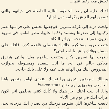
تعيش معه رغماً عنها...
لذلك عليه ان ينفذ الخطوه التاليه الفاصله في حياتهم والتي
تضمن لهم العيش بكرامه دون اجبار!
ولجت دريه إلى غرفه نسرين، فوجدتها تجلس على فراشها تضم
ركبتيها إلى صدرها وتستند بذقنها عليها، تنظر امامها في شرود
بعيون حمراء منتفخه من اثر البكاء...
هتفت دريه مستنكره حالتها: هتفضلي قاعده كده، قافله على
نفسك وهاتك يا عياط لحد امتي؟
نظرت لها نسرين بكره وهتفت ساخره بغل: وانتي هيفرق
معاكي حالي في ايه، ما انت سعيده ومبسوطه بجوازت
المحروس ابنك من الهانم بنت عمه ولا على بالك حاجه...
وبقالك اسبوعين بتجري ورا نفسك بتنفذي اوامر منصور باشا
الجارحي وبتجهزي لهم جناح seven stars!
وانا، انا بنت اختك اخر همك ولا كأنك كنتي بتحلمي اني اكون
مرات ابنك في يوم من الايام.
تابعت ساخره: اللي يشوف فرحتك دي يصدق انك فرحانه بجد،