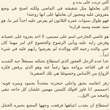
التي تربت على يده و
كان يعاملها مثل شقيقته في الماضي ولكنه اصبح في وضع
مفروض عليه ومجبور ان يعاملها على انها زوجته!
فهو طوال سنوات عمره الثلاثون لم يفرض عليه احداً امر ما، هو
سيد نفسه وسيد قراره!
هو عاصي الجارحي اسم على مسمي، لا احد يجروء على عصيانه
وفرض رايه عليه ويآبي الرضوخ والخضوع لاي امر مهما كان
حتى والده رحمه الله ووالدته لم يفرضوا رايهم عليه في شيء
ابداً...
عدا جده الرجل العجوز الذي استطاع بحنكته مستغلاً حبه الشديد
له في اقناعه بزواجه منها رغماً عنه وهو الذي يرفض فكره
الزواج من الآساس وخصوصًا هي تلك الصغيرة!
زفر انفاسه بحنق واجلي حنجرته متحدثاً بجمود وبنبره قويه:
احمممم، انا عاوز اقولك كلمتين مهمين علشان كل حاجه تبقي
واضحه من الاول...
استطاع ان يجذب انتباهها فرفعت وجهها المشع بحمره الخجل