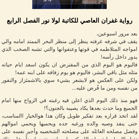
رواية غفران العاصي للكاتبة لولا نور الفصل الرابع
بعد مرور اسبوعين،
يقف في شرفه غرفته ينظر إلى منظر البحر الممتد امامه والي
امواجه المتلاطمه في قوتها وعنفوانها والتي تشبه الصخب الذي
يدور داخل رأسه!
فاليوم هو اليوم الذي من المفترض ان يكون اسعد ايام حياته
مثله مثل باقي البشر، فاليوم هو يوم زفافه على ابنه عمه!
ولكن على العكس هو لايشعر بشيء سوي بالاشمئزاز والنفور
من نفسه ومن ما فُرض عليه...
فهو منذ ذلك اليوم الذي اعلن فيه رغبته في الزواج منها امام
الجميع وما حدث بعدها يكاد يصيبه بالجنون؟!
لقد اتخذ قراره بعد تفكير طويل وكان هذا هوالخيار االمناسب،
حتى ينفذ وصيه والده ورغبه جده ويحميها ويحمي اموالهم
وفضل مصلحه العائله على مصلحته الشخصيه وأجبر نفسه على