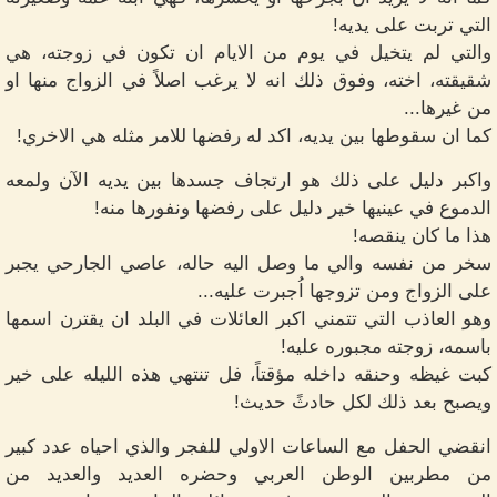
التي تربت على يديه!
والتي لم يتخيل في يوم من الايام ان تكون في زوجته، هي
شقيقته، اخته، وفوق ذلك انه لا يرغب اصلاً في الزواج منها او
من غيرها...
كما ان سقوطها بين يديه، اكد له رفضها للامر مثله هي الاخري!
واكبر دليل على ذلك هو ارتجاف جسدها بين يديه الآن ولمعه
الدموع في عينيها خير دليل على رفضها ونفورها منه!
هذا ما كان ينقصه!
سخر من نفسه والي ما وصل اليه حاله، عاصي الجارحي يجبر
على الزواج ومن تزوجها اُجبرت عليه...
وهو العاذب التي تتمني اكبر العائلات في البلد ان يقترن اسمها
باسمه، زوجته مجبوره عليه!
كبت غيظه وحنقه داخله مؤقتاً، فل تنتهي هذه الليله على خير
ويصبح بعد ذلك لكل حادثً حديث!
انقضي الحفل مع الساعات الاولي للفجر والذي احياه عدد كبير
من مطربين الوطن العربي وحضره العديد والعديد من