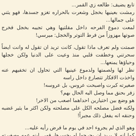
تابع يضيف: طالعه زي القمر...
رمشت بعينيها بخجل وشعرت بالحراره تغزو جسدها، فهو يثني
على جمالها...
لمعت دموع الفرحه داخل مقلتيها وهي تجيبه بخجل فخرج
صوتها مهزوزاً من فرط التوتر والخجل: ميرسي!
صمتت ولم تعرف ماذا تقول، كانت تريد ان تقول له وانت ايضاً
سحرتني وخطفت قلبي منذ وعيت على الدنيا ولكن خجلها
وحياؤها يمنعها...
نظر لها ولصمتها ولدموع عينيها التي تحاول ان تخفيهم عنه
واخذت الافكار تتصارع داخل راسه
صغيرته كبرت واصبحت عروس، بل عروسه!
زفر بحنق مما وصل اليه الحال بهم؟
هو وضع بين اختيارين احداهما اصعب من الاخر!
ولكنه فضل مصلحه الكل على مصلحته ولكن اكثر ما يثير غضبه
وحنقه انه يفعل ذلك مجبراً!
وهو الذي لم يجروء احد في يوم ما فرض رأيه عليه...
كما انه لا يريد ان بجرحها او يخسرها، فهي ابنه عمه وصغيرته