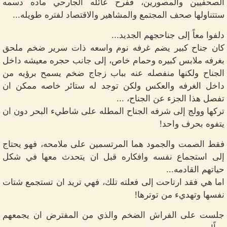
الصحفيين والمصورين، ففرح عائله الجارحي ماده دسمه
ستتناولها صحف المجتمع والمشاهير والاقتصاد لفتره طويله...
دلفوا معاً إلى جناحجهم الجديد...
كان جناح كبير يضم غرفه نوم واسعه ذات سرير ضخم ملحق
بغرفه ملابس كبيره وحمام خاص، إلى جانب حجره معيشه داخل
الجناح ولكنها منفصله عنه بباب زجاج ضخم يسمح برؤيه من
داخل الغرفه والعكس ولكن توجد له ستائر خاصه ممكن ان
تفصل هذا الجزء عن الجناح، ...
تركها وولج إلى شرفه الجناح المطله على شاطيء البحر دون ان
يتفوه بحرف واحد!
فقط الصمت والجمود هما المرتسمين على ملامحه، فهو يحتاج
إلى استجماع نفسه وافكاره قبل ان يتحدث معها في شكل
حياتهم القادمه...
اما هي فقد ارتاحت إلى فعلته تلك، فهي تريد ان تستجمع شتات
نفسها وتهديء من توترها!
جلست على الفراش الضخم والذي من المفترض ان يجمعهم