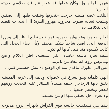
فهمها لما يقول وكأن عقلها قد عجز عن فك طلاسم حديثه
الجارح!
ابتلغت غصه مسننه جرحت حنجرتها وشقت قلبها إلى نصفين
وهتفت تسأله بصوت مجروح، مهزوز النبره: ااا اانت. ت تقصد
ايه. بككلامك ده؟
اجابها بجمود وهو يوليها ظهره، فهو لا يستطيع النظر إلى وجهها
الرقيق الذي اصبح شاحباً بشكل مخيف وكأن دماء الخجل التي
كانت تكسوه منذ قليل كانها لم تكن...
هتف بنبره قاسيه جامده: اللي سمعتيه، اظن الكلام واضح
ومالوش لزوم انه يتعاد من تاني...
بس اللي عاوزك تتاكدي منه ان الوضع ده مش هيستمر كتير...
انهي كلماته وهو يسرع في خطواته ودلف إلى غرفه المعيشه
يغلق بابها الزجاجي خلفه مسدلاً الستائر عليه لتحجب رؤيتهم
لبعض ويختفي خلفها...
ولا يعرف هل يختفي منها ام من نفسه...
ببنما هي فسقطت جالسه فوق الفراش بانهزام، بروح مذبوحه