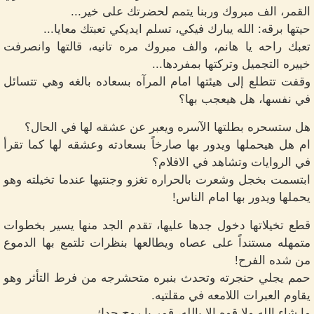
القمر، الف مبروك وربنا يتمم لحضرتك على خير...
حيتها برقه: الله يبارك فيكي، تسلم ايديكي تعبتك معايا...
تعبك راحه يا هانم، والف مبروك مره تانيه، قالتها وانصرفت
خييره التجميل وتركتها بمفردها...
وقفت تتطلع إلى هيئتها امام المرآه بسعاده بالغه وهي تتسائل
في نفسها، هل هيعجب بها؟
هل ستسحره بطلتها الآسره ويعبر عن عشقه لها في الحال؟
ام هل هيحملها ويدور بها صارخاً بسعادته وعشقه لها كما تقرأ
في الروايات وتشاهد في الافلام؟
ابتسمت بخجل وشعرت بالحراره تغزو وجنتيها عندما تخيلته وهو
يحملها ويدور بها امام الناس!
قطع تخيلاتها دخول جدها عليها، تقدم الجد منها يسير بخطوات
متمهله مستنداً على عصاه ويطالعها بنظرات تلتمع بها الدموع
من شده الفرح!
حمم يجلي حنجرته وتحدث بنبره متحشرجه من فرط التأثر وهو
يقاوم العبرات اللامعه في مقلتيه.
ما شاء الله ولا قوه الا بالله، قمر يا روح جدك...