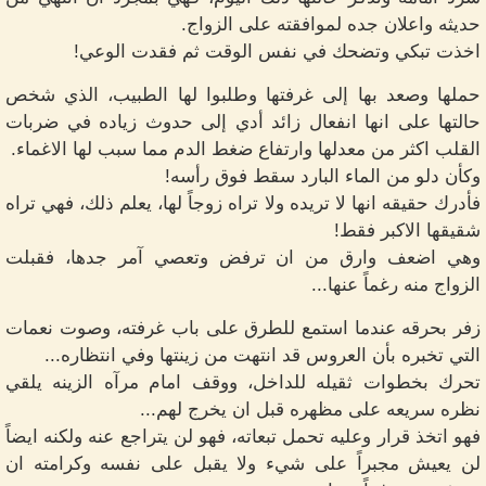
حديثه واعلان جده لموافقته على الزواج.
اخذت تبكي وتضحك في نفس الوقت ثم فقدت الوعي!
حملها وصعد بها إلى غرفتها وطلبوا لها الطبيب، الذي شخص
حالتها على انها انفعال زائد أدي إلى حدوث زياده في ضربات
القلب اكثر من معدلها وارتفاع ضغط الدم مما سبب لها الاغماء.
وكأن دلو من الماء البارد سقط فوق رأسه!
فأدرك حقيقه انها لا تريده ولا تراه زوجاً لها، يعلم ذلك، فهي تراه
شقيقها الاكبر فقط!
وهي اضعف وارق من ان ترفض وتعصي آمر جدها، فقبلت
الزواج منه رغماً عنها...
زفر بحرقه عندما استمع للطرق على باب غرفته، وصوت نعمات
التي تخبره بأن العروس قد انتهت من زينتها وفي انتظاره...
تحرك بخطوات ثقيله للداخل، ووقف امام مرآه الزينه يلقي
نظره سريعه على مظهره قبل ان يخرج لهم...
فهو اتخذ قرار وعليه تحمل تبعاته، فهو لن يتراجع عنه ولكنه ايضاً
لن يعيش مجبراً على شيء ولا يقبل على نفسه وكرامته ان