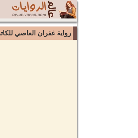
رواية غفران العاصي للكاتب