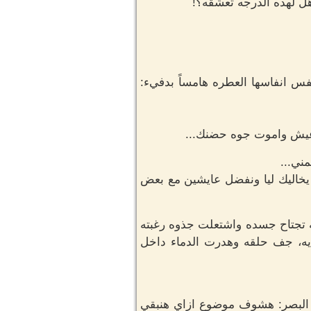
ل لهذه الدرجه تعشقه؟!
فس انفاسها العطره هامساً بدفيء:
اعيش واموت جوه حضنك...
مني...
 يخاليك ليا ونفضل عايشين مع بعض
ه تجتاح جسده واشتعلت جذوه رغبته
تديه، جف حلقه وهدرت الدماء داخل
 البصر: هشوف موضوع ازاي هنبقي