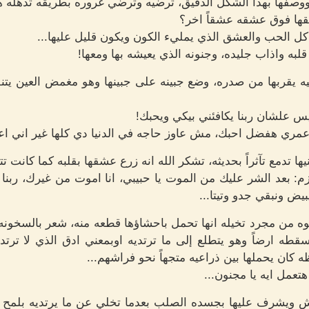
وصفها بهذا الشكل الدقيق، ترضيه وترضي غروره بطريقه تذهله ه
عشقها فوق عشقه عشقاً اخر؟
كل الحب والعشق الذي يمليء الكون ويكون قليل عليها...
لبه واذاب جليده، وجنونه الذي يعيشه بها ومعها!
 يقربها من صدره، وضع جبينه على جبينها وهو مغمض العين يتن
يس علشان ربنا يكافئني بيكي ويحبك!
عمري هفضل احبك، مش عاوز حاجه في الدنيا دي كلها غير اني 
 تدمع تآثراً بحديثه، تشكر الله انه زرع عشقها بقلبه كما كانت تت
م: بعد الشر عليك من الموت يا حبيبي، انا اموت من غيرك، ربنا
يض ونبقي جدو وتيتا...
ه من مجرد تخيله انها تحمل باحشاؤها قطعه منه، شعر بالسخون
اسقطه ارضاً وهو يتطلع إلى ما ترتديه اوبمعني ادق الذي لا تر
ان يحملها بين ذراعيه متجهاً نحو فراشهم...
تعمل ايه يا مجنون...
اش ويشرف عليها بجسده الصلب بعدما تخلي عن ما يرتديه بلمح