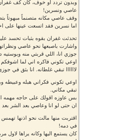
وبدون تردد او خوف، كان كف غفران
عاصي ونسرين!
وقف عاصي مكانه متصنماً مبهوتاً بت
اما نسرين فقد اتسعت عينها على اخ
تحدثت غفران بقوه بثبات تحسد عليه:
واشارت باصبعها نحو عاصي ونظراتها 
جوزي انا، اللي قربتي منه وبوستيه د
اوعي تكوني فاكره اني لما اشوفك
لاااااا تبقي غلطانه. انا بثق في ج
اوعي تكوني فكراني هبله وعبيطه وم
تبقي مكاني.
بس عاوزه اقولك على حاجه مهمه اوي
ان حتى لو انا وعاصي بعد الشر بعد 
اقتربت منها مالت نحو اذنها تهمس ب
في دمه!
كان يستمع اليها وكانه يراها لاول 