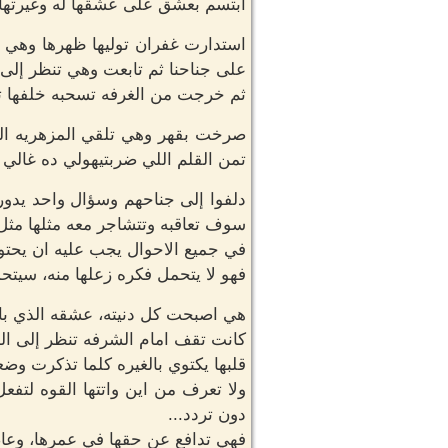
ابتسم بعشق على عشقها له وغيرتها ع
استدارت غفران توليها ظهرها وهي تم
على جناحنا ثم تابعت وهي تنظر إلى 
ثم خرجت من الغرفه تسحبه خلفها تار
صرخت بقهر وهي تلقي المزهريه الم
تمن القلم اللي ضربتيهولي ده غالي 
دلفوا إلى جناحهم وسؤال واحد يدور 
سوف تعاقبه وتتشاجر معه مثلها مثل
في جميع الاحوال يجب عليه ان يحتوي
فهو لا يتحمل فكره زعلها منه، سيتحم
هي اصبحت كل دنيته، عشقه الذي بات
كانت تقف امام الشرفه تنظر إلى الظ
قلبها يكتوي بالغيره كلما تذكرت وضع
ولا تعرف من اين واتتها القوه لتفعل 
دون تردد...
فهي تدافع عن حقها في عمرها، وعا