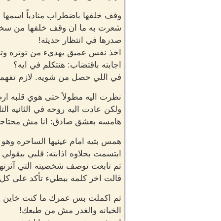
وقف خلفها باضطراب منادياً اسمها ب
شعرت به ما ان وقف خلفها من سخونه 
صدرها في انتظار حديثه!
اخذ نفس عميق يهديء من توتره وتح
اجابته باقتضاب: هنتكلم في ايه؟
في اللي حصل من شويه. لازم تفهمي
نظرت اليه مطولاً حتى هوي قلبه ارضا
ولكن عادت اليه روحه في الثانيه ا
هامسه بعشق صادق: انا مش محتاجه ا
همس بتيه امام عينيها الساحره وهو 
ابتسمت بحلاوه اذابته: قلبي بيقولي
ثم تابعت توصف شخصيته التي آثرتها
قالت اخر كلمه ببطيء تأكد على كل 
ثم اكملت بس عمرك ما كنت خاين يا
الخيانه والغدر مش من طبعك!