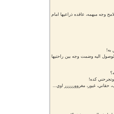
مح وجه مبهمه، عاقده ذراعيها امام
 به!
لوصول اليه وضمت وجه بين راحتيها
؟
اوتجرحني كده!
حقاني، غيور، مغرووررررر اوي...