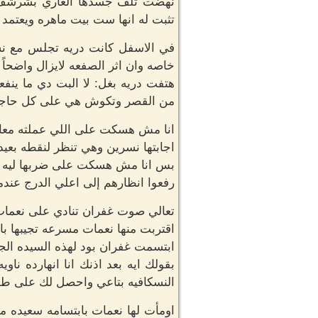
نهضت تلف جسدها العاري بشرشف ال
تثبت له انها ست بيت ماهره ويعتمد ع
في الاسفل كانت دريه تجلس مع ن
خاصه وان اثر الصفعه لايزال واضحاً 
هتفت دريه بغل: لا البت دي ما ين
من القصر وتكوش هي على كل حاجه
انا مش هسكت على اللي عملته معاك
اجابتها نسرين وهي تنظر لنقطه بعي
بس انا مش هسكت على ضربها ليه وه
رفعوا انظارهم إلى اعلي الدرج عندم
تعالي صوت غفران تنادي على نعمات ا
اقتربت منها نعمات مسرعه تجيبها باح
ابتسمت غفران بود لهذه السيده الجميل
بقولك ايه بعد اذنك انا انهارده ن
النسكافيه بتاعي واحصل لك على طو
اومأت لها نعمات بابتسامه سعيده من 