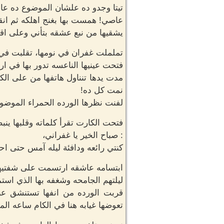
تيتا وجدو ده علشان الموضوع ده عاوز 
عاصي! همست بها بغنج اهلكه ثم انق
يشقيها من نبع عشقه بتأني وعلى اق
تململت غفران في نومها، تقلبت في ا
فتحت عينيها الناعسه تدور بها في ارج
مدت يدها تنناول هاتفها من على الك
نمت كل ده!
لفنت نظرها الورده الحمراء الموضوع
فتحت الكارت تقرأ كلماته وقلبها ين
: صباح الخير يا غفراني،
كنتي رائعه ودافئة ليله آمس حتى ا
ابتسامه عاشقه ارتسمت على شفتيها
ليلتهم الجامحه وشغفه بها الذي استم
قربت الورده من انفها تستنشق عبي
تعوضها غيابه هنا في الكام ساعه المق