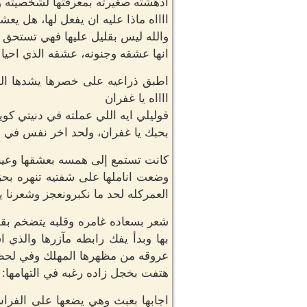
ادهشته صغيرته بمعرفتها لشخصيته و
ااااه ماذا عليه ان يفعل لها، هل ي
والله ليس بقليل عليها فهي تستحق 
انها عشقه وجنونه، عشقه الذي احيا ق
اطبق ذراعيه على خصرها يشدها اليه
ااااه يا غفران
قوليلي ايه اللي عملته في دنيتي كو
بحبك يا غفران، ولحد اخر نفس في 
كانت تستمع إلى همسه بعشقها وعينيها
وضعت اناملها على شفتيه تنهره بحز
العمركله لحد ما نكبرونعجز وشعرنا يب
شعر بسعاده غامره وقلبه يتضخم بقو
بها وبدأ يفك رابطه مآزرها والذي 
عروقه من مظهرها المهلك وفي لحظه ك
هتفت بخجل زاده رغبه في التهامها: ه
اجابها بعبث وهي يضعها على الفر