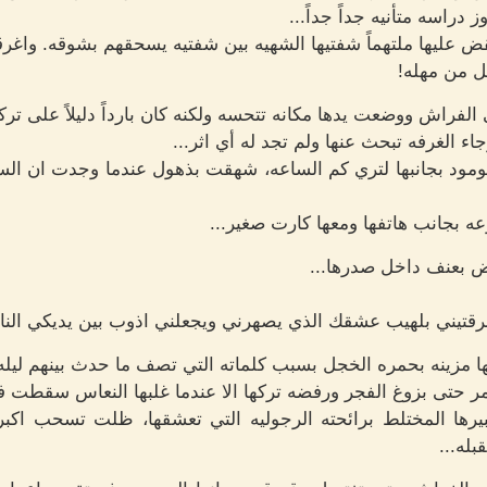
دراسه متأنيه جداً جداً...
ض عليها ملتهماً شفتيها الشهيه بين شفتيه يسحقهم بشوقه. واغرق
ل من مهله!
لفراش ووضعت يدها مكانه تتحسه ولكنه كان بارداً دليلاً على تر
اء الغرفه تبحث عنها ولم تجد له أي اثر...
ومود بجانبها لتري كم الساعه، شهقت بذهول عندما وجدت ان الساع
ه بجانب هاتفها ومعها كارت صغير...
بض بعنف داخل صدرها...
حرقتيني بلهيب عشقك الذي يصهرني ويجعلني اذوب بين يديكي النا
 مزينه بحمره الخجل بسبب كلماته التي تصف ما حدث بينهم ليله
ر حتى بزوغ الفجر ورفضه تركها الا عندما غلبها النعاس سقطت في 
رها المختلط برائحته الرجوليه التي تعشقها، ظلت تسحب اكبر 
بله...