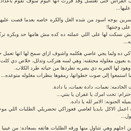
فراش حتى تغتسل وقد قررت انها اليوم سوف تقوم باعداد العذ
ليها...
سرين بوجه اسود من شده الغل والكره خاصه بعدما قصت عليه
على وجنتها!
فعش نسكت لها على اللي عملته ده كده مش هامها حد وبكره ترك
...
ي ده ولما يجي عاصي هكلمه واشوف ازاي سمح لها انها تعمل حا
ده بعيون مغلوله محتقنه: وهي لسه هتركب وتدلل، خلاص دي كلت بع
ود لها الضربه دي بضربه تطردها من حياته طرد الكلاب.
ا استمعوا إلى صوت خطواتها، رمقوها بنظرات مغلوله متوعده...
لخادمه: نعمات، دادة نعمات، يا دادة.
ترام: تحت امرك يا غفران يا بنتي...
ه الحنونه: الامر لله يا داده.
اويه اعمل الاكل بايديا لعاصي فعوزاكي تحضريلي الطلبات اللي 
ل...
اجلهم وهي تتناول منها ورقه الطلبات هاتفه بسعاده: من عينيا الات