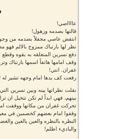
ر
عااااصي!
قالتها بصدمه وزهول!
انتفض عاصي مجفلاً بصدمه من وجود
نظر لها بارتباك ممزوج بالالم فهو م
دفع نسرين المتعلقه به بقوه وقطع ال
وقف امامها هاتفاً اسمها بارتباك وتر
غفران. انتي!
رفعت كف يدها امام وجهه تشير له 
نقلت نظراتها بينه وبين نسرين التي
بينهم، فهي ابداً لم تكن تتخيل ان ت
تحركت غفران من مكانها ووقفت امام
وقفوا امام بعضهم كخصمين في معرك
النظره بالنظره والعين يالعين والغ
والباديء اظلم!