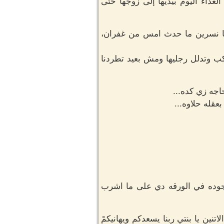
اء اليوم بيديها إلى زوجها حتى
ا نسرين ما حدث امس من غفران،
ب وتدلل رجليها ومش بعيد تطردنا
جه زي كده...
قله حلاوه...
موجوده في الورقه دي على ما اشرب
نين يا بنتي ربنا يسعدكم ويهانيكمً