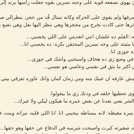
 يهوي بصفعه قويه على وجنه نسرين بقوه جعلت راسها يرتد إلى
صرفها ولم يقوي على الحركه وكانه تمثال قُد من حجر، ينظرالي صغ
رها حتى كادت تخرج من محجرها وهي تنظر اليها بغل وهي تضع ي
 القلم ده علشان انتي اتعديتي على اللي يخصني...
مثبته على وجه نسرين المحتقن بكره: ده يخصني انا...
ه جوزي انا.
م في وضع زي ده هخاف واستخبي واشك في جوزي...
وزي اكتر ما بثق في نفسي وعاصي هو نفسي...
ش عارفه ان عينك منه ومن زمان كمان وانك عاوزه تفرقي بيني 
 تحطيها حلقه في ودنك زي ما بيقولوا.
الشر يعني بعدنا عن بعض عمره ما هيكون ليكي ولا غيرك...
نبره مغيظه: لانه ببساطه بيحبني انا. انا اللي قلبه، مراته وبنت
مره، صغيرته كبرت واصبحت شرسه في الدفاع عن حقها وهو حقها...