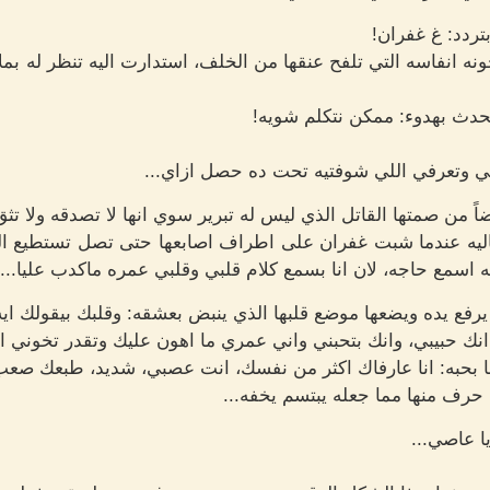
تردد: غ غفران!
انفاسه التي تلفح عنقها من الخلف، استدارت اليه تنظر له بملا
دث بهدوء: ممكن نتكلم شويه!
 وتعرفي اللي شوفتيه تحت ده حصل ازاي...
ً من صمتها القاتل الذي ليس له تبرير سوي انها لا تصدقه ولا تثق
لتاليه عندما شبت غفران على اطراف اصابعها حتى تصل تستطيع ا
سمع حاجه، لان انا بسمع كلام قلبي وقلبي عمره ماكدب عليا...
يرفع يده ويضعها موضع قلبها الذي ينبض بعشقه: وقلبك بيقولك ايه
 انك حبيبي، وانك بتحبني واني عمري ما اهون عليك وتقدر تخوني 
 بحبه: انا عارفاك اكثر من نفسك، انت عصبي، شديد، طبعك صعب، 
حرف منها مما جعله يبتسم يخفه...
 عاصي...