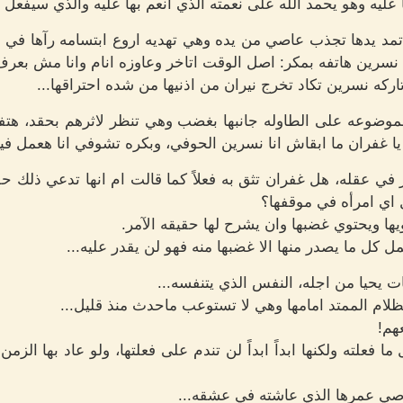
ليه وهو يحمد الله على نعمته الذي انعم بها عليه والذي سيفعل م
د يدها تجذب عاصي من يده وهي تهديه اروع ابتسامه رآها في حيا
نسرين هاتفه بمكر: اصل الوقت اتاخر وعاوزه انام وانا مش بعرف 
كه نسرين تكاد تخرج نيران من اذنيها من شده احتراقها...
وضوعه على الطاوله جانبها بغضب وهي تنظر لاثرهم بحقد، هتف
يا غفران ما ابقاش انا نسرين الحوفي، وبكره تشوفي انا هعمل فيك
في عقله، هل غفران تثق به فعلاً كما قالت ام انها تدعي ذلك حفا
 اي امرأه في موقفها؟
ها ويحتوي غضبها وان يشرح لها حقيقه الآمر.
ل كل ما يصدر منها الا غضبها منه فهو لن يقدر عليه...
 يحيا من اجله، النفس الذي يتنفسه...
لام الممتد امامها وهي لا تستوعب ماحدث منذ قليل...
هم!
ما فعلته ولكنها ابداً ابداً لن تندم على فعلتها، ولو عاد بها ال
صي عمرها الذي عاشته في عشقه...