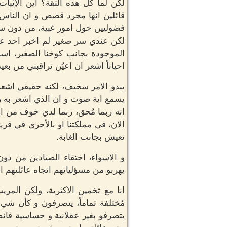
لكن لما كُل هذه الثقة؟ اين الاِث
قائلين انها مجرد قصص و ان الناس 
فضوليين حول امور غبية، من دون س
لكن عندي سر صغير لم اخبر احد عنه، 
الموجودة بجانب كوخنا الصغير، ا
احياناً اشعر ان اعيُن تراقبني من بعيد
يبدو الامر سخيف، لكنه حقيقي اشعر
يسمع اية صوت و ان الذي اشعر به ربما
انه ربما مُحق، ربما لدي خوف من الغ
الان، في مملكتنا او بالأحرى في قر
تعيش بجانب الغابة.
و الاسواء، اختفاء الصيادين من دون
يهربو من مسؤلياتهم اتجاه عائلتهم ال
انا مع تخمين الاكثرية، ولكن المري
مُختلفة تماماً، يتصرفون و كأن شي
يتصرفو بغير عقلانية و حساسية فائض