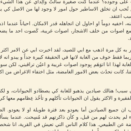
بات على وجوده؟ عندما كنت صغيرة سألتُ والِداي عن هذا الشيء 
تُحب ان تخلق الاساطير حول امور لا وجود لها من الاصل كي ي
بب اعتقد.
اخفيه دوماً او احاول ان اتجاهله قدر الامكان. احياناً عندما اذ
سمع اصوات من خلف الاشجار، اصوات غريبة، كَصوت احد ما يض
.
 به كل مرة اذهب مع ابي للصيد، لقد اخبرت ابي عن الامر اكثر م
 فقط خوف من الغابة لانها في الحقيقة كبيرة جداً و يبدو انه لا 
ابة لهذا انا اتوَهَم بِوجود اصوات غريبة و اعيُن تراقبني، لكن 
يتنا، كانت تحدُث بعض الامور الغامضة، مثل اختفاء الاغراض من 
 سبب! هنالك صيادين يذهبو للغابة كي يصطادو الحيوانات، و لكنهم
فقيرة و الاكثر يقول ان الحيوانات تأكلهم و تأخُذ عِظامهم معها كي 
ب ان جميع الصيادين أما يعودو بعد فترة طويلة او لا يعودو. ا
ء لم يحدث لهم من قبل، و كأن ذاكرتهم قد مُسِحت. عندما يسألهم
ة عن الطبيعي. هذا كلام الناس التي تعيش في القرية، انا شخصي