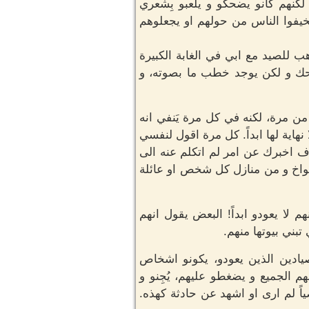
لكنهم كانو يضحكو و يلعبو بِشعري
خيفوا الناس من حولهم او يجعلوهم
هب للصيد مع ابي في الغابة الكبيرة
حك و لكن يوجد خطب ما بصوته، و
ن مرة، لكنه في كل مرة يَنفي انه
نهاية لها ابداً. كل مرة اقول لنفسي
سوف اخبرك عن امر لم اتكلم عنه الى
اكواخ و من منازل كل شخص او عائلة
 لا يعودو ابداً! البعض يقول انهم
تبني بيوتها منهم.
لصيادين الذين يعودو، يكونو اشخاص
 الجميع و يضغطو عليهم، يُجِنو و
اً لم ارى او اشهد عن حادثة كهذه.