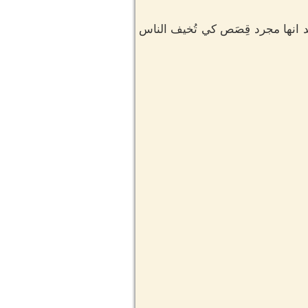
قد انها مجرد قِصَص كي تُخيف الناس