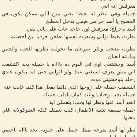
معرفش انه انتي
جميلة وهي تنظر له بغيظ: يعني مين اللي ممكن يكون في
المطبخ يا أسد حرامي هيجي يدخل المطبخ
أسد باحراج: معرفش اول حاجه جات على بالي بقي
نظرت بغيظ ثواني وشعرت نفسها تطحن حرفيا بين احضانه.
نظرت بتعجب ولكن سرعان ما تحولت نظرتها للحب والحنين
وبادلته العناق
أسد: وحشتيني اوي في اليوم ده يااااه يا جميله بجد اكتشفت
اني مش بعرف استغني عنك ولو لثواني حتى لما بيكون عندي
رحله بتوحشيني موت
ابتسمت جميله على زوجها الذي دائما يفعل هذا كلما غابت عنه
جميله بحب وحنان: وانت كمان ياقلب جميله
ابتعد أسد عنها ونظر لها بحب: بتعملي اية
جميله ببسمه تشبه الأطفال: كنت بعملك كيكه الشوكولاته اللي
بتحبها.
نظر لها أسد بفرحه طفل حصل على حلوته: بجد ياااه ياجيمي