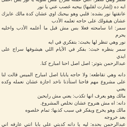
ايه ده (إشارت لقلبها) بيحبه غصب عني يا نور
عانقتها نور بشده: قلبي وهو بيحبك اوي عشان كدة مالك عايزك
عشان هيقولك على حاجه تعلمه الأدب
سمر: انا سامحته فعلا بس مش قبل ما أعلمه الأدب واخليه
يحرم
نور وهي تنظر لها بخبث: بتفكري في ايه
سمر بنظره خبث: بفكر في الأيام اللي هيشوفها سراج على
ايدي
عبدالرحمن بتوتر: اصل اصل احنا امبارح كنا.
دانه وهي تقاطعه: ولا حاجه يابابا اصل امبارح الميس قالت لنا
على مشروع مهم فاحنا استأذنا ناخد اجازة عشان نعمله وكده
يعني
مالك وهو يعرف انها تكذب: يعني مش رايحين
دانه: اه مش هنروح عشان نخلص المشروع.
مالك وهو يخرج ويفكر في سبب كذبها: تمام خلصوه
بعد خروجه
عبدالرحمن بحده: ليه يا دانه كدبتي على بابا انتي عارفه اني