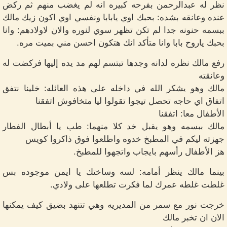
نظر له عبدالرحمن بفرحه كبيره انه لم يغضب منهم ثم ركض
عنده وعانقه بشده: بحبك اوي يابابا ونفسي اوي اكون زيك مالك
ببسمه حنونه جدا لم تكن تظهر سوي لنوره والان لاولادهم: وانا
بحبك ياروح بابا وانا متأكد انك هتكون احسن مني بميت مره.
رفع مالك نظره لدانه وجدها تبتسم لهم مد يده إليها فركضت له
وعانقته
مالك وهو يشكر الله في داخله على هذه العائله: خلينا نتفق
اتفاق اي حاجه تحصل تيجوا تقولوا ليا متخافوش اتفقنا
الأطفال معا: اتفقنا
مالك ببسمه وهو يقبل خد كلا منهما: طب يا أبطال الفطار
جهزته ليكم في المطبخ خدوه واطلعوا فوق ذاكروا كويس
هز الأطفال رأسهم بايجاب واتجهوا للمطبخ.
بينما مالك ينظر أمامه: لسه وساختك يا ايمن موجوده بس
غلطت غلطه عمرك لما فكرت تطلعها على ولادي.
خرجت نور مع سمر من المديريه وهي تتنهد بضيق كيف يمكنها
الان ان تخبر مالك