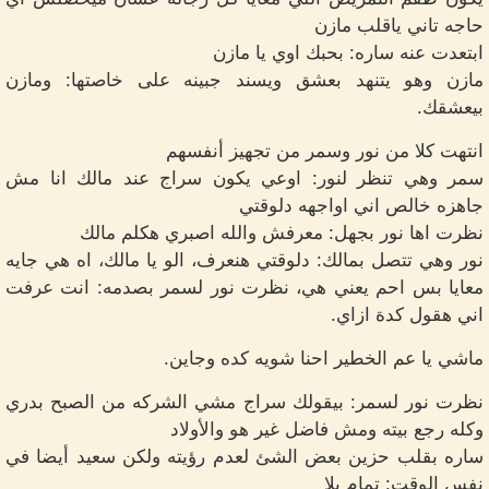
حاجه تاني ياقلب مازن
ابتعدت عنه ساره: بحبك اوي يا مازن
مازن وهو يتنهد بعشق ويسند جبينه على خاصتها: ومازن
بيعشقك.
انتهت كلا من نور وسمر من تجهيز أنفسهم
سمر وهي تنظر لنور: اوعي يكون سراج عند مالك انا مش
جاهزه خالص اني اواجهه دلوقتي
نظرت اها نور بجهل: معرفش والله اصبري هكلم مالك
نور وهي تتصل بمالك: دلوقتي هنعرف، الو يا مالك، اه هي جايه
معايا بس احم يعني هي، نظرت نور لسمر بصدمه: انت عرفت
اني هقول كدة ازاي.
ماشي يا عم الخطير احنا شويه كده وجاين.
نظرت نور لسمر: بيقولك سراج مشي الشركه من الصبح بدري
وكله رجع بيته ومش فاضل غير هو والأولاد
ساره بقلب حزين بعض الشئ لعدم رؤيته ولكن سعيد أيضا في
نفس الوقت: تمام يلا