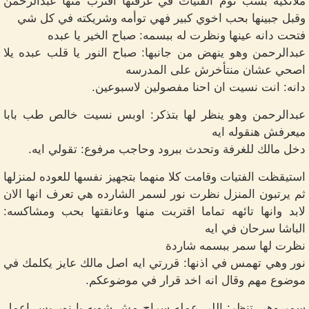
ملائكيه بسب نوم الفتيات في غرفتها اقترب منها عبدالرحمن
وقبل جبينها بحب اخوي كبير فهي توأمه وشريكته في كل شي
فتحت دانه عينها ونظرت له ببسمه: صباح الخير يا عبده
عبدالرحمن وهو ينهض من جانبها: صباح النور يا قلب عبده يلا
اصحي عشان منتأخرش على المدرسه
دانه: انت نسيت ان احنا مفصولين لاسبوعين.
عبدالرحمن وهو ينظر لها بتذكر: اوبس نسيت خالص طب بابا
ميعرفش هنقوله ايه
دخل مالك للغرفة وتحدث ببرود وحاجب مرفوع: تقولي ايه.
استيقظت الفتيات وقامت كلا منهما بتجهيز نفسها للعوده لمنزلها
ثم يرتبون المنزل نظرت نور لسمر الشارده هي تعرف انها الان
لابد وانها تائهه تماما اقتربت منها وعانقتها بحب ومشاكسه:
الباشا سرحان في ايه
نظرت لها سمر ببسمه شاردة
نور وهي تهمس في اذنها: قررتي ايه اصل مالك عايز يكلمك في
موضوع مهم وقال انه اخد قرار في موضوعكم.
سمر وهي تنظر: اللي عمله سراج مش شويه يا نور بس اعمل