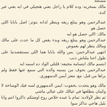
مشكله
مالك بسخريه: وده كلام يا راجل يعني هتجيلي في ايه يعني غير
كدة.
عبدالرحمن وهو يبتلع ريقه وينظر لدانه بتوتر: اصل يابابا اللي
حصل هو
مالك: االي حصل هو ايه
عبدالرحمن وهو يبتلع ريقه وبدء يقص كل ما حدث على مالك
ومالك ينظر لهم بغموض
انتهي عبدالرحمن: بس والله يابابا هما اللي مستقصدنيا على
طول احنا ملناش ذنب
ابتسم مالك ابتسامة مخيفه: قلتلي الواد ده اسمه ايه
عبدالرحمن بخوف من بسمه والده التي سمع عنها فقط ولم
يراها من قبل: مع، معتز أيمن الدمنهوري.
مالك وهو يتحدث بخفوت: ايمن الدمنهوري لسه فيك الوساخة لا
وكمان بتطلعها في عيالك على عيالي ماشي
ثم نظر لأولاده: تمام يا عبده خلاص روح اوضتكم ذاكروا انتم وانا
بليل هاجي نذاكر سوا