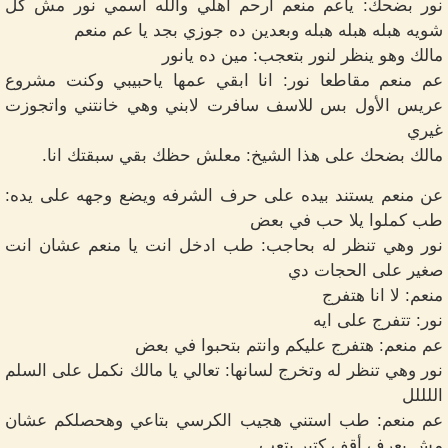
نور بضحك: ياعم منعم ارحم اهلي والله اسمي نور مش كل
شويه هبله هبله هبله وبعدين ده جوزي بجد يا عم منعم
مالك وهو ينظر لنور بتعجب: مين ده يانور
عم منعم مقاطعا نور: انا ابقي عمها ياحبيبي وكنت مشروع
عريس الأول بس للاسف سافرت لابني وهي خانتني واتجوزت
غيري
مالك بضحك على هذا الشيخ: معلش حظك بقي سبقتك انا.
عن منعم يستند بيده على حرف الشرفه ويضع وجهه على يده:
طب كملوا يلا حب في بعض
نور وهي تنظر له بحاجب: طب ادخل انت يا منعم عشان انت
صغير على الحجات دي
منعم: لا انا هتفرج
نور: تتفرج على ايه
عم منعم: هتفرج عليكم وانتم بتحبوا في بعض
نور وهي تنظر له وتخرج لسانها: تعالي يا مالك نكمل على السلم
اللللل
عم منعم: طب استني هجيب الكرسي بتاعي وهحصلكم عشان
مش بعرف أقف كتير بتعب.