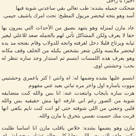
اخيرا يا راجل
ضحكت جميله بشده: طب تعالي بقي ساعدني شوية فيها
أسد وهو يتجه ليحضر مريول المطبخ: تحت امرك ياشيف جيمي.
عاد مازن لمنزله وهو يتنهد بضيق من الأحداث التي يمرون بها
حقا لا يعرف ولكن المشاكل تأتي لهم بالجمله صعد للاعلي ليغير
ثيابه ويرتاح قليلا دخل لغرفته واتجه للدولاب وقام بفتحه مد يده
ليحضر ملابسه ولكن شعر بشخص يكبله من الخلف وقف مكانه
وهو يعرف هذه اللمسات ابتسم ثم استدار وجد ساره تنظر له
بحب: وحشتني اوي.
ابتسم عليها بشده وضمها له: اه وانتي ا كتر ياعمري وحشتيني
مووت ياساره اول واخر مره تباتي بعيد عني مفهوم
هزت ساره بايجاب وابتعدت عنه: انا بس والله كنت متضايقه
شوية من الصور رغم اني عارفه انها مش حقيقيه بس والله
قلبي وجعني من اللي شوفته حتى لو انت كنت نايم يكفي انها
قربت منك حسيت نفسي بتحرق يا مازن والله.
مازن وهو يضمها بشده: خلاص ياقلب مازن انا اساسا طلبت
يكون طقم التمريض اللي معايا كل رجاله عشان ميحصلش اي