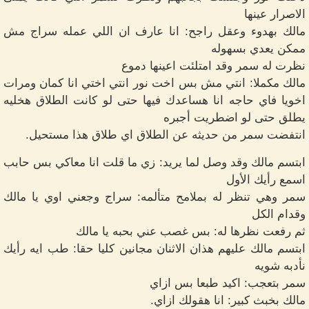
الاصرار عينها
مالك بهدوء وعقل راجح: انا عارف ان اللي عمله سراج مش
ممكن يعدي بسهوله
نظرت له سمر وقد امتلئت اعينها دموع
مالك مكملا: انتي مش بس اخت نور انتي اختي انا كمان ومرات
اخويا فاي حاجه انا هساعدك فيها حتى لو كانت الطلاق هخليه
يطلق حتى لو اضطريت أجبره
انتفضت سمر من حديثه عن الطلاق اي طلاق هذا مستحيل.
ابتسم مالك وقد وصل لما يريد: زي ما قلت انا معاكي بس حابب
اسمع رأيك الأول
سمر وهي تنظر له بملامح متألمه: سراج وجعني اوي يا مالك
وقدام الكل
ثم رفعت نظرها له: بس غصب عني بحبه يا مالك
ابتسم مالك عليهم هذان الاثنان مجانين كليا حقا: طب ايه رأيك
نأدبه شويه
سمر بتعجب: اكيد طبعا بس ازاي
مالك بخبث كبير: انا هقولك ازاي.