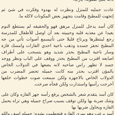
عادت جمليه للمنزل ونظرت له بهدوء وفكرت في شئ ثم
إتجهت للمطبخ وقامت بتجهيز بعض المكونات لاكله ما.
كان أسد يدخل للمنزل مرهق فهو والحقيقه لم يستطع النوم
بعيدا عن معذبه قلبه وحبيبته بعد أن اوصل للأطفال للمدرسة
رجع لينتظرها ويرتاح قليلا حتى تأتيسمع أصوات تأتي من جه
المطبخ تحفز جسده وذهب ناحية احدي الفازات وامسك فازة
وسار ناحية المطبخ بحذر شديد وهو يتسحب على أطراف
اصابعه اقترب من المطبخ بحذر ووقف على الباب ونظر ووجد
جسد لا تظهر راس صاحبه لانه يضعها في الدولاب الخاص
بالمؤن اقترب بحذر منه كانت جميله تحضر المضرب من
الدولاب الخاص بالاجهزه ولكن سمعت صوت خطوات خلفها
أخرجت رأسها واستدارت ولكن فجأه صرخت.
كان أسد يتقدم شعر بالشخص يرفع رأسه جهز الفازه وكان على
وشك ضربة بها ولكن توقف بسبب صراخ جميله وهي تراه يحمل
الفازه ويحاول ضربها بها
أسد برعب وهو يمري الفازه فتحطمت بشده: جميله اسف والله