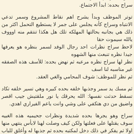
سراج بحده: ابدأ الاجتماع.
توتر الموظف وبدأ يشرح اهم نقاط المشروع وسمر تدعي
الانتباه وسراج كأنه يجلس على جمر لا يستطيع التحمل اكثر من
ذلك هي بجانبه بحالتها المهلكه تلك هل هكذا تنتقم منه اوووف
يالله سيموت حقا
لاحظ سراج نظرات احد رجال الوفد لسمر بنظره هو يعرفها
جيدا نظره تنبعث منها الشهوه
نظر لها سراج نظره مرعبه ثم نهض بحده: للأسف هذه الصفقه
غير مناسبه لنا اسف
ثم نظر للموظف: شوف المحامي والغي العقد.
ثم مسك يد سمر وجذبها خلفه بحده كبيره وهي تسير خلفه تكاد
تسقط حدثت نفسها: الله يحرقك يا نور ملقتيش جيب اقصر
واضيق من دي هتكفي على وشي وانت ياعم الفيراري اهدي.
سراج وهو يجرها بحده شديدة ونظرات جحيميه هذه الغبيه
سوف يقتلها على فعلتها ولكن كيف وصلت لهنا لابأس ينتهي منها
اولا ثم يفكر في ذلك دخل لمكتبه بحده ثم جذبها له وأغلق للباب