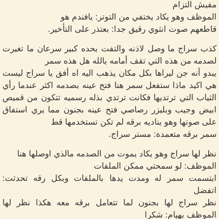
مفيش التزام
الموظف وهو يكاد يختفي من التوتر: يافندم هو
قاطعهم صوت انثوي رقيق جدا: بعتذر على التأخير.
كذب سراج ما وصل لاذنه والتفت بحده كبير سرعان ما تغيرت
لصدمه من هذه التي تقف أمامه يالله هل هذه سمر
يبدو أنه جن ليراها بكل مكان يذهب اليه اه أفق يا سراج ليست
هي اكيد ماذا ستفعل سمر هنا فتح عينه بصدمه اكثر عندما رأي
الثياب التي ترتديها فكانت ترتدي بذله رسميه تتكون من قميص
ابيض وجيب وبليزر رصاصي فتح عينه بجنون مما يري استفاق
على صوتها وهو يناديه برقه لم تكن تستخدمها قط
سمر برقه متعمدة: مستر سراج.
نظر لها سراج وهو يكاد يموت من الصدمه مالذي اوصلها هنا
الموظف: لو سمحتي ممكن الملفات
ابتسمت سمر له ومدت يدها بالملفات وبكل رقه تحدثت:
اتفضل
نظر سراج لها بجنون لما تتعامل برقه معه هكذا نظر لها
الموظف بهيام: شكرا