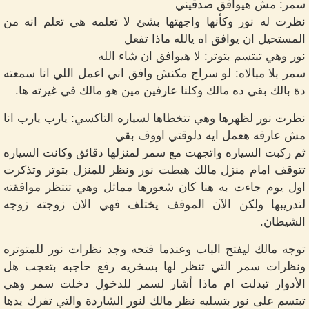
سمر: مش هيوافق صدقيني
نظرت له نور وكأنها واجهتها بشئ لا تعلمه هي تعلم انه من
المستحيل ان يوافق اه يالله ماذا تفعل
نور وهي تبتسم بتوتر: لا هيوافق ان شاء الله
سمر بلا مبالاه: لو سراج مكنش وافق اني اعمل اللي انا سمعته
دة بالك بقي ده مالك وكلنا عارفين مين هو مالك في غيرته ها.
نظرت نور لظهرها وهي تتخطاها لسياره التاكسي: يارب يارب انا
مش عارفه هعمل ايه دلوقتي اووف بقي
ثم ركبت السياره واتجهت مع سمر لمنزلها دقائق وكانت السياره
تتوقف امام منزل مالك هبطت نور ونظر للمنزل بتوتر وتذكرت
اول يوم جاءت به هنا كان شعورها مماثل وهي تنتظر موافقته
لتدريبها ولكن الآن الموقف يختلف فهي الان زوجته زوجه
الشيطان.
توجه مالك ليفتح الباب وعندما فتحه وجد نظرات نور للمتوتره
ونظرات سمر التي تنظر لها بسخريه رفع حاجبه بتعجب هل
الأدوار تبدلت ام ماذا أشار لسمر للدخول دخلت سمر وهي
تبتسم على نور بتسليه نظر مالك لنور الشاردة والتي تفرك يدها