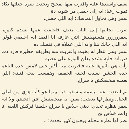
بعنف واسندها عليه واقترب منها بفحيح وتحدث بنبره جعلتها تكاد
تموت رعبا: ايه إلى حصل من شويه دة
سمر وهي تحاول التماسك: ايه اللي حصل.
ضرب بجانبها إلى الباب بعنف فاغلقت عينها بشده كبيره:
سمرررررر متستهبليش انتي عارفه انا اقصد ايه اخلصي قولي
ايه اللي جابك هنا وايه اللي عملاه في نفسك ده
سمر وهي تنظر له بخبث واقتربت منه بطريقه خطيره فازدادت
ضربات قلبه بشده يعلن الثوره على غضبه
رأت هي تأثيرها عليه فاقتربت منه أكثر حتى لامس خده الناعم
خده الخشن بسبب لحيته الخفيفه وهمست ببحه قتلته: اللي
بعمله ميخصكش يا سراج.
ثم ابتعدت عنه ببسمه متشفيه فيه بينما هو كأنه هوي من اعلي
الجبال ونظر لها بغضب: يعني ايه ميخصنيش انتي اتجننتي ولا ايه
سمر بنظره تحدي: يعني خلاص يا سراج خلصنا فركش اللعبه انا
وانت خلاص بح
نظر لها نظره مختله وبجنون كبير تحدث: ...