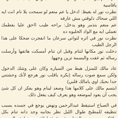
ياقاسية
نظرت نور له بغيظ: ادخل يا عم منعم لو سمحت يلا نام انت ايه
اللي صحاك دلوقتي مش عارفه
عم منعم بتذمر وهو يدخل: براحه طيب ااحق عليا بفطمك
تعملي ايه مع الواد الحليوه ده
نظرت نور في اثره لثواني سرعان ما انفجرت ضحكا على هذا
الرجل الطيب
دخلت نور مكانها لتنام وقبل ان تنام أمسكت هاتفها وأرسلت
رساله ثم غفت والبسمة تزين وجهها.
عاد مالك للمنزل هبط من السياره وكان على وشك الدخول
ولكن سمع صوت رساله (بكره ياقلب نور هرجع لأنك وحشتني
جدا بحبك اوي يامالك قلبي)
ابتسم مالك على كلامها هذا وصعد لينام وهو يفكر ان كل شئ
يجب أن يعود لموضعه وهو يعرف كيف يفعل ذلك.
في الصباح استيقظ عبدالرحمن ونهض بوجع في جسده بسبب
تنظيفه للمطبخ طوال الليل نظر بجانبه وجد دانه تنام بكل