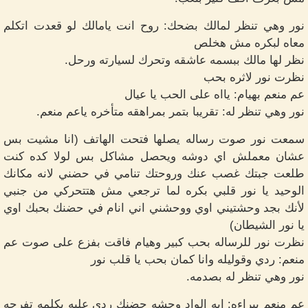
نور وهي تنظر لمالك بضحك: روح انت يامالك لو قعدت اتكلم
معاه لبكره مش هخلص
نظر لها مالك ببسمه عاشقه وتحرك لسيارته ورحل.
نظرت نور لاثره بحب
عم منعم بهيام: يااه على الحب يا عيال
نور وهي تنظر له: تقريبا بتمر بمراهقه متأخره ياعم منعم.
سمعت نور صوت رساله يصلها فتحت الهاتف (انا مشيت بس
عشان معملش اي دوشه ويحصل مشاكل بس لولا كده كنت
طلعت جبتك غصب عنك وروحتك تنامي في حضني لانه مكانك
الوحيد يا نور قلبي بكره لما ترجعي مش هتتحركي من جنبي
لأنك بجد وحشتيني اوي ووحشني اني انام في حضنك بحبك اوي
يا نور الشيطان)
نظرت نور للرساله بحب كبير وهيام فاقت بفزع على صوت عم
منعم: ردي وقوليله وانا كمان بحب يا قلب نور
نور وهي تنظر له بصدمه.
عم منعم ببراءه: ايه الواد وحشه حضنك ردي عليه بكلمه تفرحه