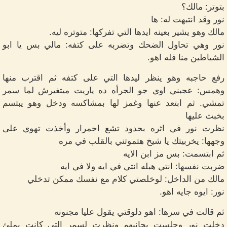
بتوتر: مالك؟
نور وقد انتبهت له: ها
مالك وهو يشير بعينه ايدها التي تفركها: متوتره ليه.
نور وهي تحاول الضحك وتضربه على كتفه: مالي بس يا ابو
الشياطين منا فله اهو.
رفع حاجبه وهو ينظر ليدها التي على كتفه ثم اقترب منها
وهمس: عجبني اوي جو الجرأه ده ياريت ميتغيرش لما سمر
تمشي. ثم ابتعد عنها وغمز لها بمشاكسه ودخل وهو يبتسم
بخبث عليها
نظرت نور في اثره بحدود تشع احمرار وأخذت تهوي على
وجهها: يخربيتك يا شيخ هتموتني بالقلب في مره
ثم ابتسمت: بس مز ابن الايه
ضربت نفسها: انتي هبله انتي في ايه ولا في ايه
مالك من الداخل: لوخلصتي كلام مع نفسك ممكن تدخلي
نور: ايوه جايه اهو.
ثم قالت في سرها: اهو دلوقتي يقول عليا مجنونه
دخلت نور وجلست بجانبهم ونظرت لسمر التي كانت يملئ