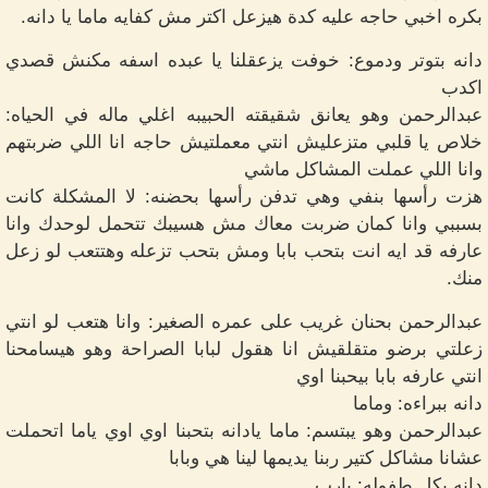
بكره اخبي حاجه عليه كدة هيزعل اكتر مش كفايه ماما يا دانه.
دانه بتوتر ودموع: خوفت يزعقلنا يا عبده اسفه مكنش قصدي
اكدب
عبدالرحمن وهو يعانق شقيقته الحبيبه اغلي ماله في الحياه:
خلاص يا قلبي متزعليش انتي معملتيش حاجه انا اللي ضربتهم
وانا اللي عملت المشاكل ماشي
هزت رأسها بنفي وهي تدفن رأسها بحضنه: لا المشكلة كانت
بسببي وانا كمان ضربت معاك مش هسيبك تتحمل لوحدك وانا
عارفه قد ايه انت بتحب بابا ومش بتحب تزعله وهتتعب لو زعل
منك.
عبدالرحمن بحنان غريب على عمره الصغير: وانا هتعب لو انتي
زعلتي برضو متقلقيش انا هقول لبابا الصراحة وهو هيسامحنا
انتي عارفه بابا بيحبنا اوي
دانه ببراءه: وماما
عبدالرحمن وهو يبتسم: ماما يادانه بتحبنا اوي اوي ياما اتحملت
عشانا مشاكل كتير ربنا يديمها لينا هي وبابا
دانه بكل طفوله: يارب.