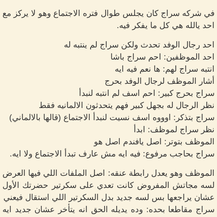
في شركه سراج كان يجلس طوال فتره الاجتماع وهو لا يركز مع
احد يالله هي كل ما يفكر فيه.
احد رجال الوفد تحدث ولكن سراج لم ينتبه له
احد الموظفين: احم سراج باشا
انتبه سراج لهم: ها نعم فيه ايه
أشار الموظف لرجال الوفد بحرج
سراج بحرج كبير: احم اسف لم انتبه لنبدأ
نظر الرجال له بجهل كبير فهم يتحدثون الالمانيه فقط
سراج بتذكر: اوووه اسف نسيت لنبدأ الاجتماع (قالها بالالماني)
نظر سراج لموظف: ابدأ
الموظف بتوتر: اصل يافندم اصل هو
سراج بحاجب مرفوع: فيه ايه مش عارف تبدأ الاجتماع ولا ايه.
الموظف وهو يعدل رابطة عنقه: اصل الملفات اللي فيها العرض
لسه مجاتش المفروض كانت تعدي على سكرتير حضرتك الأول
عشان يراجعها بس لسه جديد بدل السكرتير اللي استقال فيعني
سراج مقاطعا بحده: وده يديله الحق انه يتأخر عشان جديد ايه