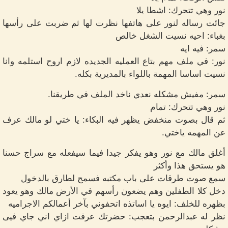
نور وهي تتحرك: اشطا يلا
جائت رساله لنور على هاتفها نظرت لها ثم ضربت على رأسها
بغباء: احيه نسيت الشغل خالص
سمر: فيه ايه
نور: في ملف مهم بتاع العمليه الجديده لازم اروح استلمه وانا
نسيت اساسا المهمة باللواء بالمديرية بكله.
سمر: مفيش مشكله نعدي ناخد الملف في طريقنا.
نور وهي تتحرك: تمام
ثم قال بصوت منخفض يظهر فيه البكاء: يا ختي لو مالك عرف
عن المهمه ياختي.
أغلق مالك مع نور وهو يفكر جيدا فيما سيفعله مع سراج حسنا
هو يستحق هذا وأكثر
سمع صوت طرقات على باب مكتبه فسمح لطارق بالدخول
دخل كلا الطفلين وهم يضعون رأسهم في الأرض مالك وهو يعود
بظهره للخلف: ايوه يا اساتذه اتحفوني بآخر أعمالكم الاجراميه
نظر له عبدالرحمن بتعجب: حضرتك عرفت ازاي اني جاي فيى