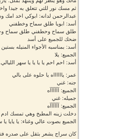
مالك وهو ينظر لهم ويتنهد بملل: يار
ثم مسك نور للتي تتعلق به جيدا وا
عبدالرحمن لدانه: ابوكي اخد امك وس
أسد: ابويا طلق سماح وخطفني
طلق سماح وحطفني طلق سماح و
ضحك للجميع على أسد
أسد: بمناسبه الأجواء المنيله بستين
الجميع: يلا
أسد: احم احم يا يا يا يا سهر الليالي.
عمر: يااااااه يا حلوه على بالي
جنه: غني
الجميع: آآآآآآه
جميله: غني
الجميع: آآآآآآه
دخلت زينه المطبخ وهي تمسك ادم 
الجميع بصوت عالي وغناء: يا يايا يا س
كان سراج يشعر بثقل على صدره فتح