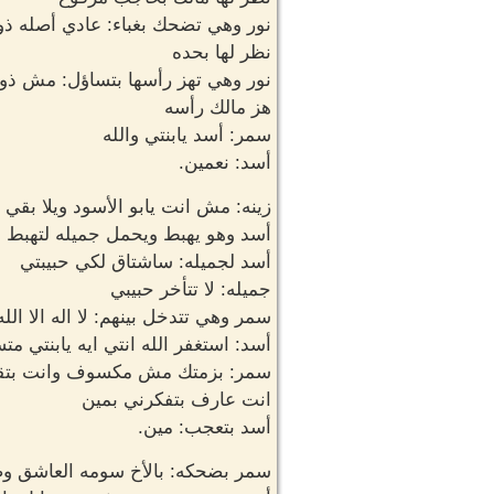
نور وهي تضحك بغباء: عادي أصله ذو
نظر لها بحده
نور وهي تهز رأسها بتساؤل: مش ذو
هز مالك رأسه
سمر: أسد يابنتي والله
أسد: نعمين.
زينه: مش انت يابو الأسود ويلا بقي خ
أسد وهو يهبط ويحمل جميله لتهبط ه
أسد لجميله: ساشتاق لكي حبيبتي
جميله: لا تتأخر حبيبي
سمر وهي تتدخل بينهم: لا اله الا الله
أسد: استغفر الله انتي ايه يابنتي م
سمر: بزمتك مش مكسوف وانت بتقو
انت عارف بتفكرني بمين
أسد بتعجب: مين.
سمر بضحكه: بالأخ سومه العاشق وص