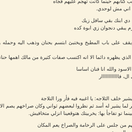
كتابهم حينما كانت تهجم عليهم فجأه
 اني مش لوحدي.
دي ابنك بقي سافل زيك
زم يبقي دنجوان زي ابوة كده
يقف على باب المطبخ ويختبئ ابتسم بحنان وذهب اليه وحمله و
الذي يظهره دائما الا انه اكتسب صفات كثيرة من مالك اهمها حنا
لاسود والله انا فنان اساسا
، فاااااااااااار
خلف الثلاجه: يا اغبيه فيه فأر ورا التلاجة
 لما يشير له أسد ثم نظروا لبعضهم ثواني وكان صراخهم يصم الا
 تو تفاجأ بها: يخربيتك هتوقعينا انزلي متخافيش.
هم من جلس على الرخامة والصراخ يعم المكان