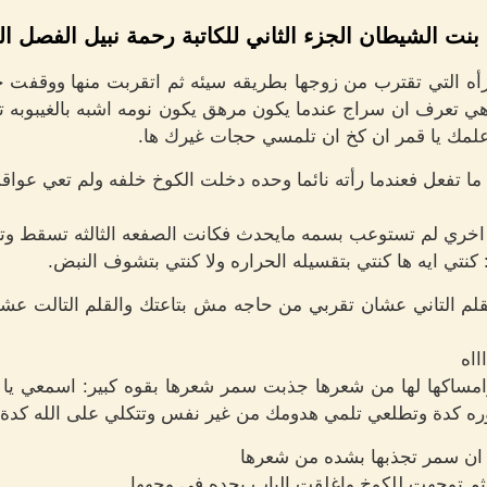
 بنت الشيطان الجزء الثاني للكاتبة رحمة نبيل الفصل ال
أه التي تقترب من زوجها بطريقه سيئه ثم اتقربت منها ووقفت
هي تعرف ان سراج عندما يكون مرهق يكون نومه اشبه بالغيبوبه ت
لمك يا قمر ان كخ ان تلمسي حجات غيرك ها.
 تفعل فعندما رأته نائما وحده دخلت الكوخ خلفه ولم تعي عواقب
ري لم تستوعب بسمه مايحدث فكانت الصفعه الثالثه تسقط وتتب
نتي ايه ها كنتي بتقسيله الحراره ولا كنتي بتشوف النبض.
لم التاني عشان تقربي من حاجه مش بتاعتك والقلم التالت عشا
ااه
مساكها لها من شعرها جذبت سمر شعرها بقوه كبير: اسمعي يا
 كدة وتطلعي تلمي هدومك من غير نفس وتتكلي على الله كدة 
ان سمر تجذبها بشده من شعرها
 ثم توجهت للكوخ واغلقت الباب بحده في وجهها