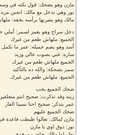
مازن وهو يضحك: قول نكته في وسط
نور وهي تدخل مع مالك: اتجنن مره 
مالك وهو يضربها برأسه بخفه: مله
دخل سراج وهو يغمز لسمر: أملي حي
الجميع: ملهاش طعم من غيرك
أسد وهو يضم جميله: عمر ما تكمل غ
ساره: غني بصوت عالي وزيد
الجميع ملهاش طعم من غيرك
سمر بضحكة: والله ده بالتأكيد
الجميع: ملهاش طعم من غيرك.
ضحك الجميع بحب
زينه وقد تذكرت: صحيح انتم متعلقين
عمر بتذكر: صحيح احنا نسينا الفار
ضحك الجميع عليهم
مازن لمالك: تعالوا ظبطت قاعدة في 
نور: ذوق اوي يا مازن
نظر لها مالك بحاجب مرفوع