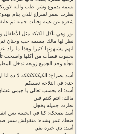
بسمه بدموع وشر: طب والله لاوريك
نظرت سمر لسراج للذي ينام بهدوء
شعره عن عينه وقبلت جبينه ثم عانق
نور وهي تأكل الكيكه مثل الأطفال و
نظر لها مالك ببسمه حب وحنان ثم 
انهم يشبهونها كثيرا وهذا ما زاد 
بخفوت فبطأت من أكلها واصبحت تأك
فجأه وجد الجميع زوبعه تدخل المطب
أسد بصراخ: الكيككككككه لا ده انا ا
جنه: في التلاجه نصيبكم
أسد: اه بحسب تعالي يا جيمي عشان
مالك: انتم كنتم فين
نظرت جميله بخجل
أسد بضحكه: كنا في الجنينه بس اتقفش
ضحك عمر بشده: متقولش سمر صح
أسد: دي خبرة بقي