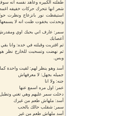
طفلته الكبيره وعاهد نفسه انه سوف 
شعر انها تتحرك حركات خفيفه اغمض
استيقظت نور بانزعاج ونظرت حوله
وتحدثت بخفوت ظنت انه لا يسمعها.
سمر: عارف اني بحبك اوي ومقدرش ا
أعصابك
ثم اقتربت وقبلته في خده: وانا بقي
ثم نهضت وتسحبت للخارج نظر هو ل
وبس.
أسد وهو ينظر لهم: لقيت واحدة كما
جميله بجهل: لا معرفهاش
جنه: ولا انا
عمر: اول مره اسمع عنها
دخلت سمر عليهم وهي تغني وتطبل 
أسد: ملهاش طعم من غيرك
سمر: شقلب حالك بالحب
أسد ملهاش طعم من غير