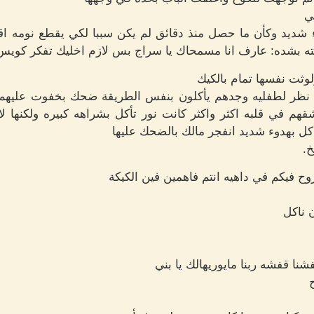
ي
 شديد وكأن ما حصل منذ دقائق لم يكن سببا لكي يقطع نومه ا
ته بشده: عارف انا مسمحاك يا سراج بس لازم اخليك تفكر كويس ا
لوثت نفسها تمام بالكيك
نظر لطفليه وجدهم يأكلون بنفس الطريقة ضحك بخفوت عليهم ف
عشقهم في قلبه اكثر واكثر كانت نور تأكل بشراهه كبيره ولكنها
ل بهدوء شديد انفجر مالك بالضحك عليها
خ.
روح فيكم في داهيه انتم فاهمين فين الكيكة
 ناكل
نا قفشه ربنا مايوريهالك يا بني