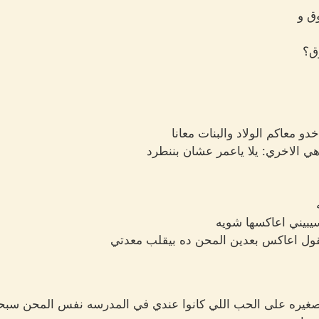
ق و
ق؟
دو معاكم الولاد والبنات معانا
ي الاخري: يلا ياعمر عشان بننطرد
تسيبيني اعاكسها شويه
ل اعاكس بعدين المحن ده بيقلب معدتي
غيره على الحب اللي كانوا عندي في المدرسه نفس المحن سبحا