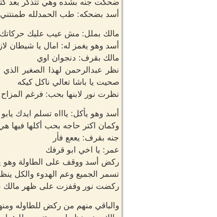
ضحكت جنه بشده وهي تتذكر بعد كتب 
أسد بضحكه: طب الحمدلله طمنتني
مالك بملل: مش عيب عليك حركاتك 
أسد وهو يغمز له: امال يا شيطان لا
مالك بقرف: دنجوان اوي
نظر عبدالرحمن لهذا الصغير الذي 
صحيت يا باشا تعالي ناكل كيكه
نظرت نور لابنها بحب: فرغم المزاح 
أسد وهو يأكل: ياااه تسلم ايدك يابو ا
وكمان اكتر حاجه بحب أكلها فيها هي ال
جنه بقرف: يععع فأر
عمر: يا اخي ابو قرفك
ركض أسد ووقف على الطاولة وهو يشير 
تسمر الجميع وعم الهدوء والكل ينظر
ركضت نور وقفزت على ظهر مالك بينما
والباقي منهم من ركض للطاوله ومن