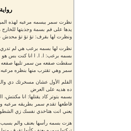
رواية
نظرت سمر ببسمه مرعبه لهذه المر
يدها على فم بسمة وجذبتها للخارج 
ونظرت لها بقرف: تؤ تؤ تؤ محدش ع
نظرت لها بسمه برعب هي لم تدري ما
بسمه برعب: ا. ا. ا انا كنت بس هو
سقطت صفعه من سمر تليها صفعه اخ
سمر وهي تقترب منها بنظره مرعبه: ك
القلم الأول عشان مسخرتك دي والق
ده هديه على العرض
بسمه بتوتر كاد يقتلها: انا مكنتش، ااا
قاطعها تقدم سمر بطريقه مرعبه وا
يعني انت هتاخدي نفسك زي الشطوره
هزت بسمه رأسها بعنف والم بسبب 
تركتها سمره بعنف كأنها تقرف منها