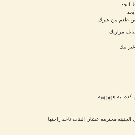
 الجد
بجد
اش طعم من غيرك.
اتك مزازيك
ير بيك
 كده ليه ههههههه
الجنينه محترمه عشان البنات تاخد راحتها