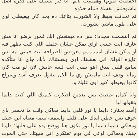
اخفضت صوتها وهمست بألم: انا كنز بسبلك على فكره اصل
ماشوفتش نفسك قنبله حلاوه
ثم تحدثت بغيظ ولا الشورت بتاعك ده بجد كان بيغيظني اوي
على طول ماشي بشورت.
ثم ابتسمت مجددا: بس ده ميمنعش انك قمور برضو انا مش
عارفه انت حبتني ازاي يمكن عشان حلمك اللي كنت بظهر فيه
او يمكن عشان امممممم معرفش الصراحه انت حبتني ليه بس
عايزه اقولك اني بعشقك اوي وهستناك لأنك جاي انا متأكده
سامع قلبي بيدق اهو يبقي انت لسه عايش لان لو مت كان
زمانه وقف انت مامتش زي ما الكل بيقول تعرف أسد وسراج
كانوا بيعيطوا كتير اوي عليك و.
وانا كمان عيطت بس بعدين افتكرت كلمتك اللي كنت دايما
بتقولها ليا
(أسد بحنان: دايما يا نور قلبي دايما معاكي وقت ما تحسي باي
خوف بس حطي ايدك على قلبك واسمعه نبضه معناه اني جنبك
ومعاكي دايما دايما يا نور نكون هنا ووضع يده على قلبها: دايما
جنبك ومعاكي اوعي في يوم تفتكري اني سيبتك حتى الموت