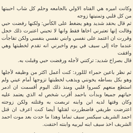
وكانت اميره هي الفتاه الاولي بالجامعه وحلم كل شاب احببتها
من كل قلبي وتمنيتها زوجه
ثم قال بحقد شديد وهو يضغط على الكأس: ولكنها رفضت حبي
وقالت إنها تعتبرني اخاها فقط وانها لا تحبني اعتبرت ذلك خجل
وقررت ان اعتمد على نفسي وابني نفسي بنفسي ولكن تفاجأت
عندما جاء إلى سيف في يوم واخبرني انه تقدم لخطبتها وهي
وافقت
قال بصراخ شديد: تركتني لأجله ورفضت حبي وقبلت به.
ثم نظر باعين حمراء لللورد: كنت أعمل اكثر من وظيفه لأجلها
وهو بكل بساطه يخونني ويذهب لخطبتها تزوجها أمام عيني ولم
استطع منعهم كسروا قلبي ومنذ ذلك اليوم أقسمت ان ادمر
حياتهم جميعا وبدأت باحمد أقرب شخص له الذي يعتمد عليه
وكان وقتها لديه ابن وابنه تربصت به وقتلته ولكن زوجته
اعترضت طريقي فاضطررت لقتلها أيضا كنت اعرف ان قتل
احمد الشريف سيكسر سيف تماما وهذا ما حدث بعد موت احمد
الشريف اخذ سيف ابنه ليربيه وابنته اختفت.