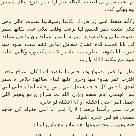
لم تجب سمر بل اكتفت بالبكاء نظر لها عمر بفزع: مالك ياسمر
ليه بتبكي كده.
وكأنه ضغط على زر فازداد بكائها وشهقاتها بصوت عالي وهي
تبكي بشده نظر الجميع لها برعب وقلب يبكي على بكائها سمر
بصوت عالي وبكاء شديد: دمرته يا عمر عملت زي ما هي عملت
في بابا عملت كده عشان مبقاش إيناس تانيه بقيت اسود منها
دمرته انا شوفت نظره عينه ياعمر كانت مكسوره وكأني شلت
قلبه من مكانه اااااه يا رب.
نظر لها عمر بدموع وقد فهم ما تقصد لهذا كان سراج متعب
اقترب عمر بهدوء منها وحزن عليها فقام بعناقها: خلاص يا سمر
اهدي يا قلبي كل حاجه هتتحل انتي مش وحشه ابدا يا قلبي انتي
بس عيشتي ايام صعبه وبإذن الله لما سراج يرجع يتفهم اللي
حصل انتي ابقي احكيله او انا احكيله لو عايزه
هزت سمر رأسها برفض: لا يا عمر انا اللي هقوله كل حاجه
بنفسي هو فين عايزه اشوفه
جنه وهي تمسح دموعها: هو سافر مع مازن لمالك.