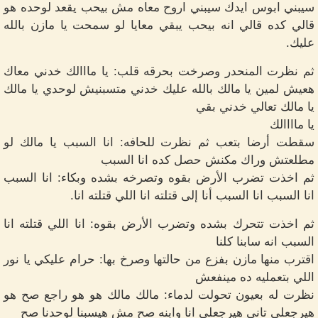
سيبني ابوس ايدك سيبني اروح معاه مش بيحب يقعد لوحده هو
قالي كده قالي انه بيحب يبقي معايا لو سمحت يا مازن بالله
عليك.
ثم نظرت المنحدر وصرخت بحرقه قلب: يا مااالك خدني معاك
هعيش لمين يا مالك بالله عليك خدني متسبنيش لوحدي يا مالك
يا مالك تعالي خدني بقي
يا ماااالك
سقطت أرضا بتعب ثم نظرت للحافه: انا السبب يا مالك لو
مطلعتش وراك مكنش حصل كده انا السبب
ثم اخذت تضرب الأرض بقوه وتصرخه بشده وبكاء: انا السبب
انا السبب انا السبب أنا إلى قتلته انا اللي قتلته انا.
ثم اخذت تتحرك بشده وتضرب الأرض بقوه: انا اللي قتلته انا
السبب انه سابنا كلنا
اقترب منها مازن بفزع من حالتها وصرخ بها: حرام عليكي يا نور
اللي بتعمليه ده مينفعش
نظرت له بعيون تحولت لدماء: مالك مالك هو هو راجع صح هو
هيرجعلي تاني هيرجعلي انا وابنه صح مش هيسبنا لوحدنا صح