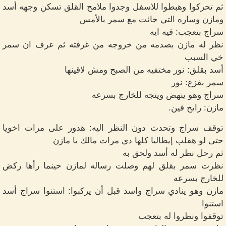
ثم تحركوا وهبطوا للاسفل وجدوا ملامح القلق تسكن وجهه أسد
ومازن وساره التي جائت مع سمر بالأمس
سراج بتعجب: فيه ايه
نظر له مازن بصدمه من خروجه من غرفته ثم عرف ان سمر
خي السبب
أسد بقلق: نور مختفيه من الصبح ومش لاقينها
سمر بفزع: نور
سراج وهو ينهض ويتجه للخارج بسرعه
مازن: رايح فين.
توقف سراج وتحدث دون النظر اليه: هدور على مرات اخويا
حتى لو هقلب إيطاليا كلها دي مرات مالك يا مازن
ثم رحل نظر له أسد ولحق به
نظرت سمر بقلق لهم وصلت رساله لمازن حينما رأها ركض
للخارج بسرعه
مازن وهو ينادي سراج واسد قبل أن يركبوا: استنوا سراج أسد
استنوا
توقفوا ونظروا له بتعجب