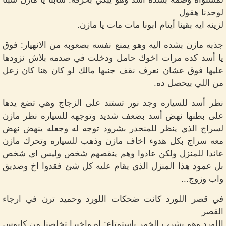
لوحدنا هقول
لزينه ايه بقينا أيتام ابونا مات مات يا مازن.
جذبه مازن بشده اليه وهو يمنع نفسه بصعوبه من الانهيار: فوق
يا أسد كده مرات اخوك حامل ودخلت في صدمه بلاش نزودها
عليها فوق عشان نعرف نقف جنبها مالك لو كان هنا كان زعل
من اللي بيحصل ده.
نظر أسد للسياره وجد نور تستند على الزجاج وهي تضع يدها
على بطنها نهض أسد بضعف شديد وتوجهه للسياره نظر مازن
لسراج الذي ينظر للمنحدر بشرود توجه له وجعله ينهض نهض
معه سراج بكل هدوء اخاف مازن وذهب للسياره وتحرك مازن
عائدا للمنزل ولكن عادوا وهم ينقصهم شخص وليس اي شخص
بل عمود هذا المنزل الذي يقام عليه كل شئ فقدوا اخ وصديق
واب وزوج...
في قصر اللورد كانت ضحكات اللورد وحميد ترن في ارجاء
القصر
اللورد وهو يشرب الخمر باستمتاع: اه واخيرا تخلصنا من كابوس