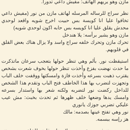
مازن وهو يريهم الهاتف: مفيش داعي تدورا.
نظر سراج للرساله المرسله لهاتف مازن من نور (مفيش داعي
تخافوا عليا انا كويسة بس حبيت اخرج شويه واقعد لوحدي
محدش يقلق عليا انا كويسه بس حابه اكون لوحدي شويه)
مازن وهو يشير برأسه: يلا هندخل
تحرك مازن وتحرك خلفه سراج واسد ولا يزال هناك بعض القلق
في قلوبهم.
استيقظت نور. بألم وهي تنظر حولها بتعجب سرعان ماتذكرت
ما حدث نهضت بفزع وأخذت تنظر حولها بخوف شعرت بشخص
يقترب ذهبت بسرعه وأخذت فازة وامسكتها ووقفت خلف الباب
وتجهزت لتضرب بها هذا الخاطف فتح الباب وتقدم هذا الشخص
للداخل ركضت نور لتضربه ولكنه شعر بها واستدار بسرعه
وامسك يدها وضعها خلف ظهرها ثم تحدث بخبث: مش عيب
عليكي تضربي جوزك يانوري
نور وهي تفتح عينها بصدمه: مالك
هز رإسه ببسمه.