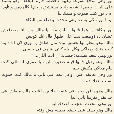
نور وهي تندفع بسرعه رهيبه لاحضانه فارتد للخلف وهو يستند
على الباب وضمها بشده واخذ يستنشق رأحتها كالمدمن ويتأوه:
اه يا نور كنت هموت واضمك ليا
بينما نور تبكي بشده وهي تتحدث بتقطع من البكاء.
نور ببكاء: ه. هما قالوا ا. انك مت يا مالك بس انا مصدقتش
عشان ده (وضعت يدها على قلبها) قال انك كويس
مالك وهو ينظر لها بعشق: وده مان صادق يا نوري لان انا دايما
كنت جنبك ومعاكي وكل ليله كنتي بتنامي في حضني
نور وهي تبتعد بصدمه: قصدك ان انت اللي...
مالك وهو يقبل فمها قبله صغيره: ايوه يا عمري انا اللي كنت
بنام معاكي مكنش حلم
نور وهي تعانقه اكثر: اوعي تبعد عني تاني يا مالك كنت هموت
بسبب بعدك ده.
مالك وهو يدفن وجهه في عنقه: خلاص يا قلب مالك مبقاش في
حد يقدر يفرقنا تاني ابدا
نور وهي تتحدث بتعجب: قصدك ايه
مالك وهو يسند على جبينعا بجبينه مش وقته