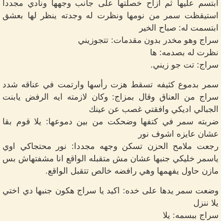
ابتسم عليها ثم ازاح خصلتها على جانب وجهها ونادي مجددا
استيقظت سمر من نومها ونظرت له وجدته ينظر لها بعشق
ابتسمت له: صباح الخير
سراج وهو مخدر بدون مقدمات: تتجوزيني
نظرت له بصدمه: ها
سراج: تت جو زيني.
سمر بدموع كثيفه تسقط هزت رأسها وارتمت في عناقه شدد
سراج من العناق وقال بمزاج: وكان لازمته ايه الرفض يابنت
الجبالي اديكي وافقتي غصب عن عينك
ضربته سمر في كتفها وضحكت من بين دموعها: يلا قوم بقا
عشان عايزه اشوف نور
رجعت ملامح الحزن تسكن وجهه مجددا: نور محتجاكي اوي
ياسمر خليكي جنبها عشان مش متقبله الواقع انا مشفتهاش بس
مازن حاول يفهمها وهي رافضه خالص تتقبل الواقع.
وضعت سمر يدها على خده: اكيد يا سراج هكون جنبها دي اختي
يلا ننزل
سراج ببسمه: يلا