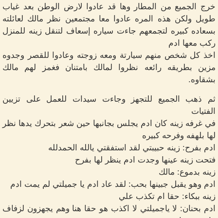
خرج الجميع من المطار وها قد عادوا لارض الوطن بعد غياب
طويل ولكن هذه المره عادوا معا مجتمعين نظر مالك لعائلته
بسعاده كبيره لتجمعهم جاءت سياره إسعاف لتنقل زينه للمنزل
ركب معها ادم
اخذ كل شخص منهم سيارتة ومعه زوجته وعادوا للقصر وجدوه
مزين بطريقه رائعه نظروا لمالك بامتنان فغمز لهم مالك
بشقاوه.
ثم ذهب الجميع للتجهز وجاءت سيدات للعمل على تزيين
الفتيات
في غرفه زينه كان ادم يجلس بجانبها حين شعر بتحرك يدها نظر
لها بلهفه وفرحه كبيره
ادم بفرح: زينه حبيبتي لقد استفقتي يالله الحمدلله
فتحت زينه عينها وجدت ادم ينظر لها بفرح
زينه بدموع: مالك
ادم وهو يقبل جبينها بحب: لقد عاد ادم يا جميلتي لم يمت ادم
زينه ببكاء: حقا ام تكذب علي
ادم بحنان: لا ياجميلتي لا اكذب هو حقا هنا وهم يجهزون لزفاف