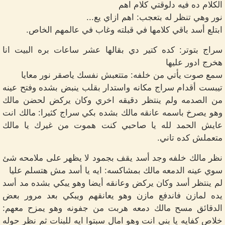
الكلام ده فيه دلوقتي كلام اهم
نور وهي تنظر له بتعجب: اهم ازاي يع...
ابتلع أسد باقي كلامها في قبلته وغاب في عالمهم الخاص.
سراج بتوتر: كده كتير دي بقالها عشر ساعات بره البيت انا
هخرج ادور عليها
سمع صوت يأتي من خلفه: متتعبش نفسك ياصقر نور معايا
تيبست أقدام سراج مكانه واستدار بقلب ينبض بشده وفتح عينه
من الصدمه ولم ينتظر دقيقه اخري وكان يركض لحضن مالك
وهو يصرخ باسمه عانقه مالك بشده بكي سراج كثيرا: مالك انت
عايش الحمد لله يا صاحبي كنت هموت من غيرك يا مالك
متعملش كده تاني.
نظر مالك خلفه وجد أسد يقف بجمود لا يظهر على ملامحه شئ
سوي عينه الدمعه مالك بمشاكسه: ايه يا أسد مش هتسلم عليا
لم ينتظر أسد وكان يركض وعانقه أيضا وهو يبكي بشده مد أسد
يده لمازن فاندفع مازن وهو يعانقهم ويبكي بعد مرور بعض
الدقائق مسح مالك دمعه هربت من جفونه وهو يمزح معهم:
خلاص كفايه يا بني انت وهو امال سبتوا ايه للبنات ثم نظر حوله