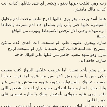
زينه وهي تتلفت حولها بجنون وتكسر اي شئ يقابلها: كداب انت
كداب مالك مامتش.
هبط أسد برعب وهو يري حالتها اخرج هاتفه وحدث ادم وحاول
السيطره عليها حتى يأتي ولم يستطع جاء ادم بسرعه واعطاها
ابره مهدئه وحتى الان ترفض الاستيقاظ وتهرب من الواقع
Back
ساره وبحزن عليهم: طب لو سمحت انت اهدي كده ممكن
تستريح انت لسه قدامك كتير تعمله يا مازن لو سمحت ارتاح
مازن وهو يتنهد بتعب: حاضر بس قبلها عايز اقولك حاجه
ساره: حاجه ايه.
مازن وهو يأخذ نفس: اما عرضت عليكي الجواز كنت معجب
بيكي بس يا ساره مش اكتر بس من فتره لمة قرب جوازنا
حسيت تجاهك بالمسئوليه وشويه شويه محستش بنفسي غير
وانا بحبك يا ساره ولما اتصلتي حسيت ان لقيت الشخص اللي
اقدر ارمي عليه حمولتي بأختصار بحبك يا ساره تصبحي على
خير يا قلبي
نظرت ساره للهاتف بصدمه وشرود شعرت بأحد يقترب نظرت