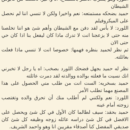
الشيطان
حميد بضحكه مستمتعه: نعم واخيرا ولكن لا تنسي اننا لم نحصل
على الميكروفيلم
اللورد: لا بأس لقد دفن مع الشيطان وأهم شئ هو اننا تخلصنا
منه حتى لا يزعجنا انت لا تدرك ماذا كان ليفعل بنا اذا كان حي
حتى الان
ثم نظر لحميد بنظره فهمها: خصوصا انت لا تنسي ماذا فعلت
بعائلته.
نظر له حميد بجهل فضحك اللورد بصخب: اه يا رجل لا تخبرني
انك نسيت ما فعلته بوالده ووالدته لقد دمرت عائلته
حميد بسخريه: الست انت من طلب مني الحصول على هذا
المصنع مهما تطلب الأمر
اللورد: نعم ولكنني لم أطلب منك أن تحرق والده وتغتصب
زوجته أمام عينه
حميد بحقد: سيف لطالما كان الأول في كل شئ ويحصل على
الافضل في كل شئ دراسه عائله زوجه وظيفه كل شئ كان
صديقي المفضل كنا أصدقاء مقريبن انا وهو واحمد الشريف.