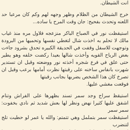
انت الشيطان.
خرج الشيطان من الظلام وظهر وجهه لهم وكم كان مرعبا حد
اللعنه وتحدث بفحيح: جان وقت المرح يا ساده...
استيقظت نور في الصباح الباكر منزعجه فلاول مره منذ غياب
مالك لا تحلم به اخذت شال لتغطي نفسها وتحميها من البرودة
وتوجهت للاسفل وقفت في الحديقة الكبيره تحدق بشرود جاءت
بعض الرياح القويه وأخذت شالها بعيدا ركضت خلفه وهو يطير
حتى علق في فرع شجره أخذته نور ووضعته وقبل ان تستدير
شهرت بانفاس ساخنه على رقبتها نظرت أمامها برعب وقبل ان
تصرخ كان هذا الشخص يضربها بجانب رقبتها
فوقعت مغشي عليها.
استيقظ سراج وجد سمر تسند بظهرها على الفراش وتنام
اشفق عليها كثيرا نهض ونظر لها بعش شديد ثم نادي بخفوت:
سمر سمر
استيقظت سمر بتململ وهي تتمتم: والله يا عمر لو حطيت تلج
لتنضرب