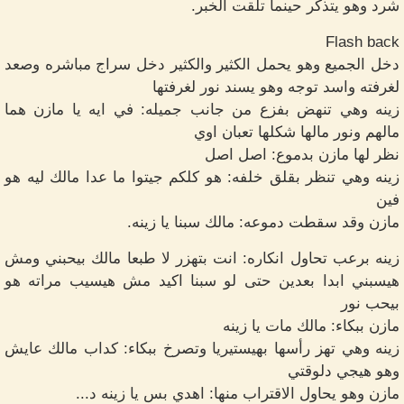
شرد وهو يتذكر حينما تلقت الخبر.
Flash back
دخل الجميع وهو يحمل الكثير والكثير دخل سراج مباشره وصعد
لغرفته واسد توجه وهو يسند نور لغرفتها
زينه وهي تنهض بفزع من جانب جميله: في ايه يا مازن هما
مالهم ونور مالها شكلها تعبان اوي
نظر لها مازن بدموع: اصل اصل
زينه وهي تنظر بقلق خلفه: هو كلكم جيتوا ما عدا مالك ليه هو
فين
مازن وقد سقطت دموعه: مالك سبنا يا زينه.
زينه برعب تحاول انكاره: انت بتهزر لا طبعا مالك بيحبني ومش
هيسبني ابدا بعدين حتى لو سبنا اكيد مش هيسيب مراته هو
بيحب نور
مازن ببكاء: مالك مات يا زينه
زينه وهي تهز رأسها بهيستيريا وتصرخ ببكاء: كداب مالك عايش
وهو هيجي دلوقتي
مازن وهو يحاول الاقتراب منها: اهدي بس يا زينه د...