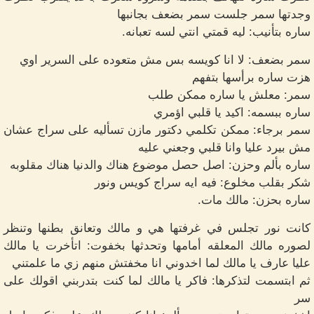
وجدتها سمر جلست سمر بضعف بجانبها
ساره بتأنيب: ليه قمتي انتي لسه تعبانه.
سمر بضعف: لا انا كويسه بس مش متعوده على السرير اوي
هزت ساره برأسها بتفهم
سمر: معلش يا ساره ممكن طلب
ساره ببسمه: اكيد يا قلبي اؤمري
سمر برجاء: ممكن تكلمي دكتور مازن تسأليه على سراج عشان
مش بيرد عليا وانا قلبي وجعني عليه
ساره بألم وحزن: اصل حصل موضوع هناك والدنيا هناك مقلوبه
شكر بقلب مخلوع: فيه ايه سراج كويس ونور
ساره بحزن: مالك مات.
كانت نور تجلس في غرفتها هي و مالك وتعانق بطنها وتنظر
لصوره مالك المعلقه أمامها وتحدثها بخفوت: اتأخرت يا مالك
عليا عارف يا مالك لما اخدوني انا مخفتش منهم زي ما علمتني
ثم ابتسمت لتذكرها: فاكر يا مالك لما كنت بتدربني اقولك على
سر