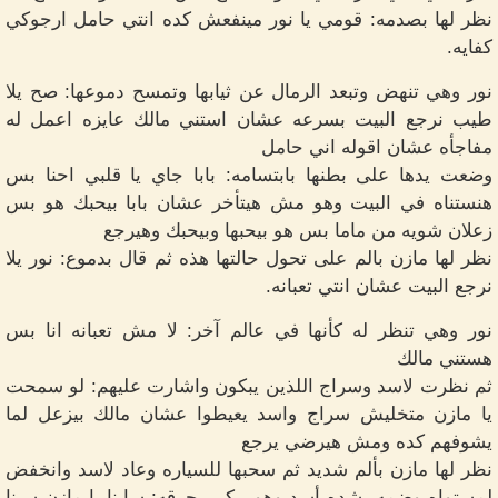
نظر لها بصدمه: قومي يا نور مينفعش كده انتي حامل ارجوكي
كفايه.
نور وهي تنهض وتبعد الرمال عن ثيابها وتمسح دموعها: صح يلا
طيب نرجع البيت بسرعه عشان استني مالك عايزه اعمل له
مفاجأه عشان اقوله اني حامل
وضعت يدها على بطنها بابتسامه: بابا جاي يا قلبي احنا بس
هنستناه في البيت وهو مش هيتأخر عشان بابا بيحبك هو بس
زعلان شويه من ماما بس هو بيحبها وبيحبك وهيرجع
نظر لها مازن بالم على تحول حالتها هذه ثم قال بدموع: نور يلا
نرجع البيت عشان انتي تعبانه.
نور وهي تنظر له كأنها في عالم آخر: لا مش تعبانه انا بس
هستني مالك
ثم نظرت لاسد وسراج اللذين يبكون واشارت عليهم: لو سمحت
يا مازن متخليش سراج واسد يعيطوا عشان مالك بيزعل لما
يشوفهم كده ومش هيرضي يرجع
نظر لها مازن بألم شديد ثم سحبها للسياره وعاد لاسد وانخفض
لمستواه وضمه بشده أسد وهو يبكي بحرقه: سابنا يا مازن سبنا