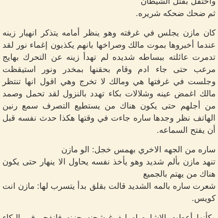
واحتفل بقتل الشيطان
ثم ضحك ضحكه شريره.
كان مازن يجلس في غرفته وهو ينظر أمامه يتذكر انهيار زينه
عندما أخبروها بموت مالك وصراخها بانهم يكذبون إغماء نور لقد
تدمرت عائلته ببساطه شديده لم تهدأ زينه عن التحرك بهايج
مرعب حتى جاء ادم وقام بحقنها بمخدر ونور استيقظت
وجلست في غرفتها هي ومالك لا تخرج وهي اقول انها تنتظر
مالك اغمض عينه وشلالات بكاء تهدد بالنزول لقد تحمل وصمد
من أجلهم حتى يكون هناك من يستطيع التصرف سمع رنين
الهاتف نظر وجدها ساره جاءت في وقتها هكذا حدث نفسه قبل
أن يفتح السماعه.
ساره من الجهه الاخري بهمس خجل: الو مازن
تنهد مازن بألم شديد وهو يأخذ نفسه يحاول الا ينهار حتى يكون
هناك من يهتم بالجميع
شعرت ساره بالمه الشديد قالت بقلق بدأ يتسرب لها: مازن انت
كويس.
وكأنها أعطت الاشاره له ليفرغ شحنه حزنه فانفجر في البكاء