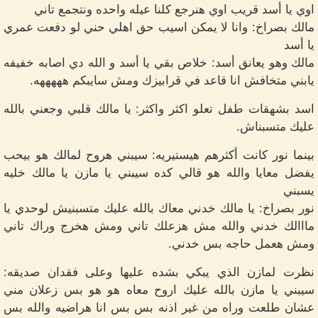
اوي يا أسد قريب اوي هنرجع كلنا عيله واحده ونتجمع تاني
مالك بصراخ: وانا لا يمكن اسيب حق اهلي حني لو دفعت عمري
يا أسد
مالك وهو يعانق أسد: خلاص بقي يا أسد و الله دي اصابه خفيفه
يابني متخافش انا قاعد في قرابيزك ومش سايبكم هههههه.
اسد بشهقات طفل تعلو اكثر واكثر: يا مالك قلبي وجعني بالله
عليك متسبناش.
بينما نور كانت أكثرهم هيستيريه: سيبني هروح لمالك هو بيحب
يفضل معايا والله هو قالي كده سيبني يا مازن يا مالك خليه
يسبني
نور بصراخ: يا مالك خدني معاك بالله عليك متسبنيش لوحدي يا
مااالك خدني والله مش هزعلك تاني ومش هخرج وراك تاني
ومش هعمل حاجه بس خدني.
نظرت لمازن الذي يبكي بشده عليها وعلى فقدان صديقه:
سيبني يا مازن بالله عليك اروح معاه هو هو بس زعلان مني
عشان طلعت وراه من غير اذنه بس بس انا هراضيه والله بس