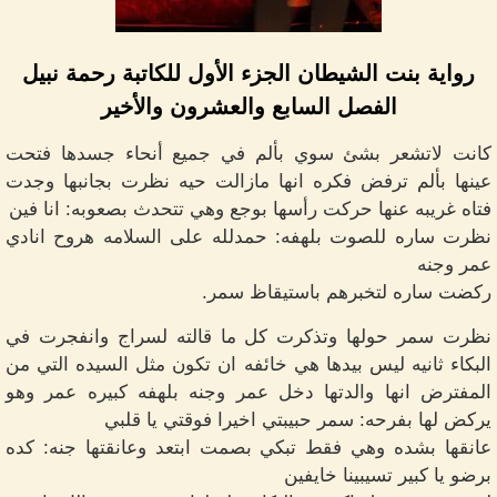
رواية بنت الشيطان الجزء الأول للكاتبة رحمة نبيل
الفصل السابع والعشرون والأخير
كانت لاتشعر بشئ سوي بألم في جميع أنحاء جسدها فتحت
عينها بألم ترفض فكره انها مازالت حيه نظرت بجانبها وجدت
فتاه غريبه عنها حركت رأسها بوجع وهي تتحدث بصعوبه: انا فين
نظرت ساره للصوت بلهفه: حمدلله على السلامه هروح انادي
عمر وجنه
ركضت ساره لتخبرهم باستيقاظ سمر.
نظرت سمر حولها وتذكرت كل ما قالته لسراج وانفجرت في
البكاء ثانيه ليس بيدها هي خائفه ان تكون مثل السيده التي من
المفترض انها والدتها دخل عمر وجنه بلهفه كبيره عمر وهو
يركض لها بفرحه: سمر حبيبتي اخيرا فوقتي يا قلبي
عانقها بشده وهي فقط تبكي بصمت ابتعد وعانقتها جنه: كده
برضو يا كبير تسيبينا خايفين