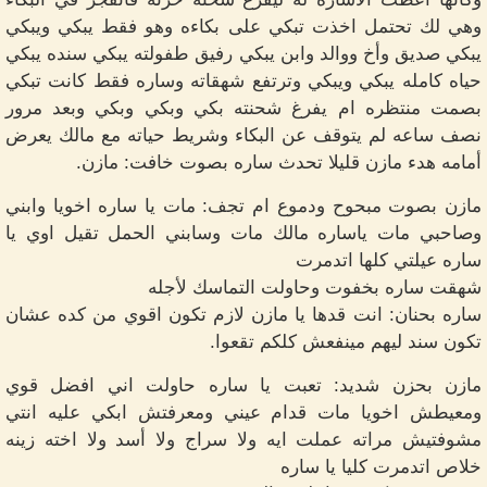
وهي لك تحتمل اخذت تبكي على بكاءه وهو فقط يبكي ويبكي
يبكي صديق وأخ ووالد وابن يبكي رفيق طفولته يبكي سنده يبكي
حياه كامله يبكي ويبكي وترتفع شهقاته وساره فقط كانت تبكي
بصمت منتظره ام يفرغ شحنته بكي وبكي وبكي وبعد مرور
نصف ساعه لم يتوقف عن البكاء وشريط حياته مع مالك يعرض
أمامه هدء مازن قليلا تحدث ساره بصوت خافت: مازن.
مازن بصوت مبحوح ودموع ام تجف: مات يا ساره اخويا وابني
وصاحبي مات ياساره مالك مات وسابني الحمل تقيل اوي يا
ساره عيلتي كلها اتدمرت
شهقت ساره بخفوت وحاولت التماسك لأجله
ساره بحنان: انت قدها يا مازن لازم تكون اقوي من كده عشان
تكون سند ليهم مينفعش كلكم تقعوا.
مازن بحزن شديد: تعبت يا ساره حاولت اني افضل قوي
ومعيطش اخويا مات قدام عيني ومعرفتش ابكي عليه انتي
مشوفتيش مراته عملت ايه ولا سراج ولا أسد ولا اخته زينه
خلاص اتدمرت كليا يا ساره