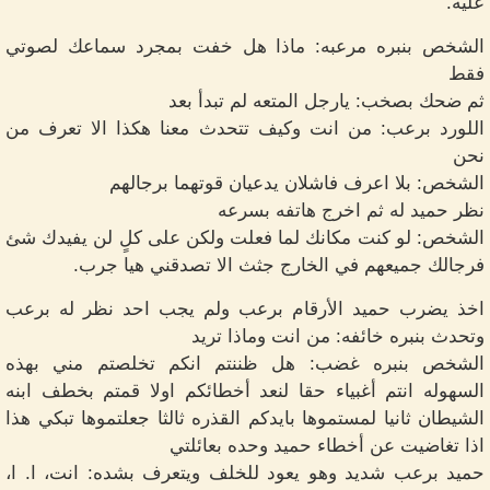
عليه.
الشخص بنبره مرعبه: ماذا هل خفت بمجرد سماعك لصوتي
فقط
ثم ضحك بصخب: يارجل المتعه لم تبدأ بعد
اللورد برعب: من انت وكيف تتحدث معنا هكذا الا تعرف من
نحن
الشخص: بلا اعرف فاشلان يدعيان قوتهما برجالهم
نظر حميد له ثم اخرج هاتفه بسرعه
الشخص: لو كنت مكانك لما فعلت ولكن على كلٍ لن يفيدك شئ
فرجالك جميعهم في الخارج جثث الا تصدقني هيا جرب.
اخذ يضرب حميد الأرقام برعب ولم يجب احد نظر له برعب
وتحدث بنبره خائفه: من انت وماذا تريد
الشخص بنبره غضب: هل ظننتم انكم تخلصتم مني بهذه
السهوله انتم أغبياء حقا لنعد أخطائكم اولا قمتم بخطف ابنه
الشيطان ثانيا لمستموها بايدكم القذره ثالثا جعلتموها تبكي هذا
اذا تغاضيت عن أخطاء حميد وحده بعائلتي
حميد برعب شديد وهو يعود للخلف ويتعرف بشده: انت، ا. ا،