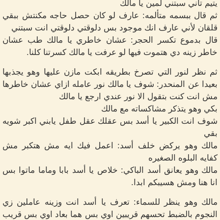
يتيم تاني سبتني لمين يا مالك
ثم قال ببسمه متألمه: عارف لو كان حصل حاجه مكنتش ببقي
قلقان لأني عارف انك موجود بس دلوقتي دلوقتي انت سبتني
قال بدموع تكسر الحجر: عشان خاطري يا مالك طب عشان
خاطر زينه دي هتموت فيها لو عرفت يا مالك كسرتنا كلنا.
ثم نظر لنور التي تصرخ بطريقه ابكت مازن عليها وهو يجذبها
بعيدا عن المنحدر: شوف يا مالك نور عامله ازاي عشان خاطرها
مش انت كنت بتقول الا نور عندي ارجع يا مالك
بكي وهو يتذكر مشاكساته مع مالك
شوف انت الكبير يا أسد بس عقلك عقل طفل يابني اكبر شويه
بقي
مالك وهو يركض خلف أسد: اعمل فيك ايه مش هتكبر مش
كفايه البلوه الصغيره
مالك وهو يعانق أسد الباكي: خلاص يا أسد بابا وماما ماتوا بس
انا هنا ومش هسيبكم ابدا.
مالك وهو ينظر للسماء: تعرف يا أسد انت وزينه عاملين زي
النجوم بالضبط تحسهم قريبين اوي بس هما بعاد اوي بس قريب