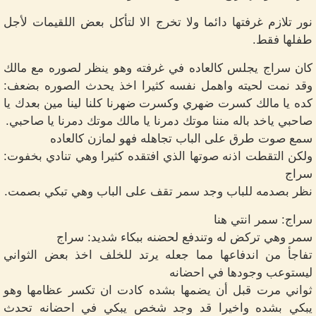
نور تلازم غرفتها دائما ولا تخرج الا لتأكل بعض اللقيمات لأجل
طفلها فقط.
كان سراج يجلس كالعاده في غرفته وهو ينظر لصوره مع مالك
وقد نمت لحيته واهمل نفسه كثيرا اخذ يحدث الصوره بضعف:
كده يا مالك كسرت ضهري وكسرت ضهرنا كلنا لينا مين بعدك يا
صاحبي ياخد باله مننا موتك دمرنا يا مالك موتك دمرنا يا صاحبي.
سمع صوت طرق على الباب تجاهله فهو لمازن كالعاده
ولكن التقطت اذنه صوتها الذي افتقده كثيرا وهي تنادي بخفوت:
سراج
نظر بصدمه للباب وجد سمر تقف على الباب وهي تبكي بصمت.
سراج: سمر انتي هنا
سمر وهي تركض له وتندفع لحضنه ببكاء شديد: سراج
تفاجأ من اندفاعها مما جعله يرتد للخلف اخذ بعض الثواني
ليستوعب وجودها في احضانه
ثواني مرت قبل أن يضمها بشده كادت ان تكسر عظامها وهو
يبكي بشده واخيرا قد وجد شخص يبكي في احضانه تحدث