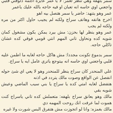
سمر بلهفه وهي تنظر لعمر: لا يا عمر عايزه اكلمه دلوقتي قلبي
واجعني اوي حاسه انه تعبان او فيه حاجه بالله عليك ياعمر
عمر وهو يتنهد: حاضر يا سمر هتصل بيه اهو
اخرج هاتفه وهاتف سراج ولكنه لم يجيب حاول اكثر من مره
ولكنه لم يجب
عمر وهو ينظر لها بحزن: مش بيرد يمكن يكون مشغول كمان
شويه كده ونحاول تاني المهم انتي قومي فوقي كده عشان
تاكلي حاجه.
سمر بدموع تكونت مجددا: مش هاكل حاجه لغايه ما اطمن عليه
قلبي واجعني اوي حاسه انه بيتوجع ياتري عامل ايه يا سراج.
علي المنحدر كان سراج ينظر للمنحدر وهو لا يعي اي شئ حوله
انفصل عن الواقع وصوت مالك يتردد في اذنه
هتفضل لغايه امتي كده يا سراج يا بني سيب الماضي وعيش
شويه بقي
مالك وهو يعانق سراج بلهفه: متعملش كده تاني ياسراج كنت
هموت لما عرفت انك روحت المهمه دي
مالك بغمزه: وانا لو اتجوزت مش هتفرق البس شورت ولا غيره