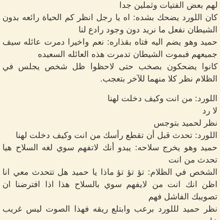
لهم بعض الفتيات وثملين جدا
كان اللورد يضحك بشده: اه يا رجل انظر كم الحياة رائعه بدون
الشيطان نفعل ما نريد دون وجود رادع لنا
حميد وهو يضم اليه فتاه بقذاره: نعم واخيرا دمرت عائله سيف
جميعهم فبموت الشيطان تدمرت هذه العائله السعيده
كانوا يضحكون بصخب حتى لاحظوا ظل شخص يجلس في
الظلام نظر كلا منهما للآخر بتعجب.
اللورد: من انت وكيف دخلت لهنا
لا رد
نظر لحميد بتوجس
اللورد: تحدث قبل أن تقطع رأسك من انت وكيف دخلت لهنا
حميد وهو يخرج سلاحه: يبدو أنك لاتفهم سوي لغه السلاح هيا
تحدث من انت
الشخص في الظلام: تؤ تؤ تؤ ماذا يا حميد هل تتحدث معي انا
اظن انك انت من لايفهم سوي بالسلاح هذا اذا افترضنا ان
تصويبك الفاشل فهم
نظر حميد لللورد برعب وابتلع ريقه فهذا الصوت ليس غريب