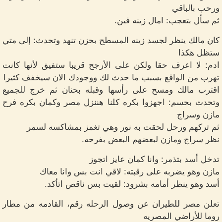
ورحب بالباقي
ثم سأل بتعجب: امال زينه فين.
كان مالك ينظر لجسد زينه المسطح بحزن تنهد وتحدث: إلى متي
ستظل هكذا
ادم: لا اعرف حقا ولكن على الأرجح قريبا ستفيق لأنها كانت
تهرب من الواقع بسبب ما حدث لك ووجودك الان سيخفف كثيرا
اقترب مالك ومسح على رأسها وقبله بحنان ثم خرج للجميع
وتحدث بحسم: اجهزوا بكره كلنا هننزل مصر وكمان بكره فرح
مازن وسراج
ثم تركهم ورحل لحقت به نور وهي تغمز بمشاكسه لسمر
نظر سراج ومازن لبعضهم البعض بفرحه.
تدخل أسد بتذمر: وانا كمان عايز اتجوز
مازن وهو يضربه على رقبته: لاقي انت بس وانا معاك
أسد وهو ينظر أمامه بشرود: لقيت بس ناقص اتأكد.
تعلن مصر للطيران عن وصول الرحله رقم، القادمه من مطار
روما للأراضي المصريه