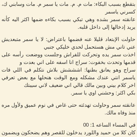
بتقطع بسبب البكاء: مات م. م. مات يا سمر م. مات وسابني ك،
كسرني ياسمر
عانقته سمر بشده وهي تبكي بسبب بكاءه ضمها اكثر اليه كأنه
يريد إدخالها إلى داخل قلبه.
حاولت الإبتعاد قليلا عنه فضمها باعتراض: لا يا سمر متبعديش
عني تاني مش هستحمل لحدي خليكي جنبي
اخذت سمر يده وتحركت للفراش وجلست ووضعت رأسه على
قدمها وتحدث بخفوت: سراج انا اسفه على اني بعدت و
سراج وهو يعانق بطنها: اشششش بلاش نتكلم في اللي فات
ياسمر انتي عندك مشكله ومع الوقت هنحلها مع بعض تعرفي
اخر كلام بيني وبين مالك قالي اني ضعيف لاني سيبتك
بكي اكثر: وحشني اوي يا سمر.
عانقته سمر وحاولت تهدئته حتى غاص في نوم عميق ولأول مره
منذ وفاه مالك.
في المساء الساعه 1: 00
كان كلا من حميد واللورد يدخلون للقصر وهم يضحكون ويضمون