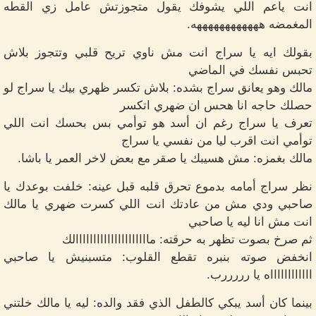
انت ياعم اللي يشوفك يقول متجوزتش عامل زي القطه
المغمضه ههههههههههههه.
بقولك ايه يا سراج انت مش ناوي تريح قلبي وتتجوز بلاش
تحبس نفسك في الماضي
مالك وهو يعانق سراج بشده: بلاش تكسر ظهري بيك يا سراج لو
حصلك حاجه انا هحس ان ضهري اتكسر
تعرف يا سراج رغم ان أسد هو توأمي بس بحسك انت اللي
توأمي انت اقرب ليا من نفسي يا سراج
مالك بغمزه: مش هسيبك يا صقر مع بعض لاخر العمر يا باشا.
نظر سراج أمامه بدموع تحرق قلبه قبل عينه: خلفت بوعدك يا
صاحبي ودي مش من عادتك انت اللي كسرت ضهري يا مالك
انت مش انا ليه يا صاحبي
ثم صرخ بصوت تظهر به حرقته: مااااااااااااااااااااالك
انخفض صوته بنبره تقطع القلوب: متسبنيش يا صاحبي
ااااااااااااه يا رررررب.
بينما كان أسد يبكي كالطفل الذي فقد والده: ليه يا مالك خلتني