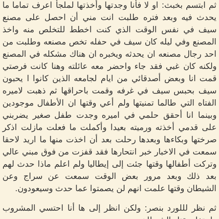
ثم ابتسم بخبث: او لا فأنا وجدتها وأخذتها لملجأ اعرف تماما ما
يحدث فيه وبعد فتره طلبت انت مني أن احصل على مصنع
سيف في نفس الوقت الذي كنت اخطط للتخلص منه واخذ
المصنع وفي ليله كان سيف في حفله تخص مصنعه وطلبت من
احد رجال مصنعه ان يحدثه ويخبره ان هناك مشكله في المصنع
ولكنه كان غبي فقد جاء واحضر معه عائلته وهنا كانت فرصتي
قمت انا وبعض أصدقائي من ايام لجامعه الذين كانوا ا يحبون
سيف بحبس سيف في غرفه وقمت باحراقها ثم ذهبت لاميره
الفتاه التي طالما تمنيتها ولم أعي وقتها ان الأطفال موجودين
وبينما انا أحقق حلمي في اميره وجدت طفل صغير يضربني
على قدمي أخذته ورميته بعيدا وأكملت ما فعلت مازلت اذكر
صرختها وبكاءها وبعدها رحلت بعد أن اخذت منها ما اريد لاحقا
سمعت في الاخبار خبر انتحارها فقد قفزت من فوق مبني عالي
وتركت أطفالها وقتها جئت إلى إيطاليا ولم اعلم ماذا حدث لهم
بعد ذلك وبعد مرور بعض الوقت سمعت عن سراج وعن
الشيطان وقتها علمت انهم لن يصمتوا عما حدث وسيعودون.
ثم نظر لللورد بنصر: ولكن انظر إلى ها أنا احتسي المشروب