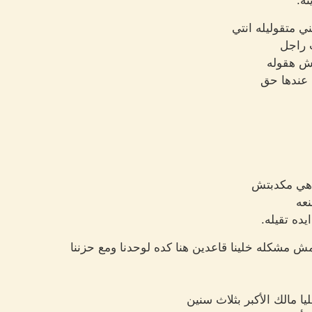
نه.
ني متقوليله انتي
 راجل
ش هقوله
 عندها حق
 هي مكدبتش
عه
يده تقيله.
ش مشكله خلينا قاعدين هنا كده لوحدنا ومع حزننا
ليا مالك الأكبر بثلاث سنين