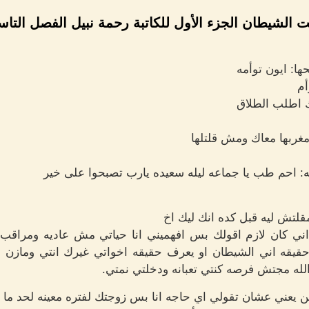
نت الشيطان الجزء الأول للكاتبة رحمة نبيل الفصل التا
ها: ايون توأمه
أم
ك اطلب الطلاق
ومغربها معاك ومش قلتلها
له: احم طب يا جماعه ليله سعيده يارب تصبحوا على خير
مقلتش ليه قبل كده انك ليك اخ
اني كان لازم اقولك بس افهميني انا حياتي مش عاديه ومراقب د
يقه اني الشيطان او يعرف حقيقه اخواتي غيرك انتي ومازن و
له مجتش فرصه كنتي تعبانه ودخلتي نمتي.
ن يعني عشان تقولي اي حاجه انا بس زوجتك لفتره معينه لحد ما ارج