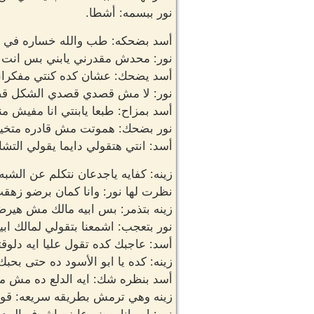
نور ببسمه: أشطا.
أسد بضحكه: طب والله خساره في ا
نور: محدش مقدرني يابني بس انت
أسد يضحك: عشان كده كنتي مفكراني
نور: لا مش قصدي قصدي الشكل قصد
أسد بمزاح: طبعا يابنتي انا مفيش م
نور بضحك: هموتت مش قادره متخيلا
أسد: انتي هتقولي دايما يقولي الت
زينه: كفايه ياجدعان نتكلم عن الشب
نظرت لها نور: وانا كمان برضو زهق
زينه بتذمر: بس ابيه مالك مش هير
نور بتعجب: اشمعنا بتقولي لمالك ابي
أسد: عاجبك كده تقول عليا ايه دل
زينه: كده يا ابو الأسود ده حتى بحبك
أسد بنظره شك: ايه الدلع ده مش م
زينه وهي ترمش بطريقه سريعه: قول 