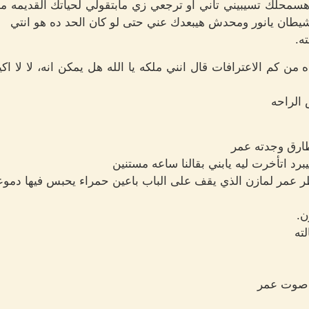
هسمحلك تسيبيني تاني أو ترجعي زي مابتقولي لحياتك القديمه من
لشيطان يانور ومحدش هيبعدك عني حتى لو كان الحد ده هو انتي
ه.
من كم الاعترافات قال انني ملكه يا الله هل يمكن انه، لا لا اكي
 الراحه
ارق وجدته عمر
رد اتأخرت ليه يابني بقالنا ساعه مستنين
عمر لمازن الذي يقف على الباب باعين حمراء يحبس فيها دموع
ن.
ته
 صوت عمر