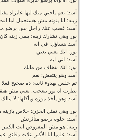
نور: اه وانا برضو عايزه اشوف المدي
أسد: نعم ياختي منك ليها عايزاه يقتل
زينه: انا بنوته مش هستحمل اما انت
أسد: غصب عنك راجل بس برضو م
نور وهي تشارك زينه: يبقي زينه كان
أسد بتساؤل: في ايه
نور: انك يعني يعني
أسد: اني ايه
نور: انك بتخاف من مالك
أسد وهو ينتفض: نعم
ثم جلس بهدوء ثانيه: ده صحيح فعلا
نظرت اه نور بتعجب: يعني مش هتقن
أسد وهو يأخذ موزه ويأكلها: لا مالك ا
نور وهي تمثل الحزن: خلاص يازينه م
أسد: حلوه برضو متأثرتش
زينه: هو مش المفروض انت الكبير
أسد: علميا انا الأكبر بثلاث دقائق عم