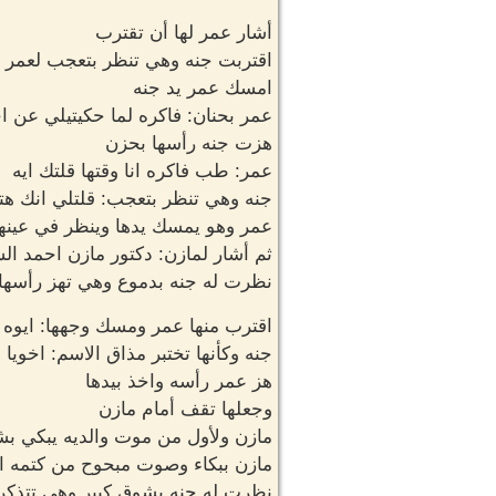
أشار عمر لها أن تقترب
اقتربت جنه وهي تنظر بتعجب لعمر و
امسك عمر يد جنه
عمر بحنان: فاكره لما حكيتيلي عن ا
هزت جنه رأسها بحزن
عمر: طب فاكره انا وقتها قلتك ايه
جنه وهي تنظر بتعجب: قلتلي انك هت
عمر وهو يمسك يدها وينظر في عينها
ثم أشار لمازن: دكتور مازن احمد ا
نظرت له جنه بدموع وهي تهز رأسها
اقترب منها عمر ومسك وجهها: ايوه 
جنه وكأنها تختبر مذاق الاسم: اخويا ا
هز عمر رأسه واخذ بيدها
وجعلها تقف أمام مازن
مازن ولأول من موت والديه يبكي بش
مازن ببكاء وصوت مبحوح من كتمه الب
نظرت له جنه بشوق كبير وهي تتذكر ل