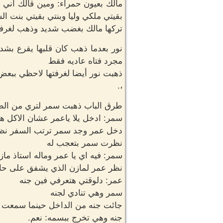
مالك بعيون حمراء: ومين قالك اني 
بقيتي ملكي وليا وبنتي بقيتي بنت ا
تركها مالك بغضب شديد وذهب لغرفت
نور بعدما ذهب كان قلبها يقرع بشده 
مجرد فتاه عاديه فقط
ذهبت نور أيضا لغرفتها لاحظي ببعض
،.
طرق الباب ذهبت سمر لتري من الط
سمر: ادخل يلا ياعمر عشان الاكل هيب
دخل عمر وجد سمر ترتب السفر نظر 
نظرت سمر بتعجب له
سمر: فيه اي يا عمر وماله استاذ ماز
نظر عمر لمازن الذي يشفق على حال
عمر: دلوقتي هتعرفي فين جنه
سمر وهي تنادي لجنه
جائت جنه من الداخل حينما سمعت
جنه وهي تخرج ببسمه: نعم.