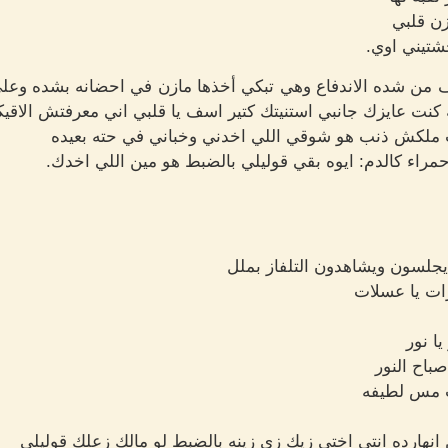
زن قلبي
شتيني اوي.
 من شده الاندفاع وهي تبكي أخذها مازن في احضانه بشده وعلى
كنت عايزك جانبي استنيتك كتير اسف يا قلبي اني معرفتش الاقي
نت ملكش ذنب هو شوقي اللي اخدني وخباني في حته بعيده
 حمراء كالدم: ايوه بقي قوليلي بالضبط هو مين اللي اخدك.
يجلسون ويشاهدون التلفاز بملل
ات يا عسلات
ا نور
باح النور
نت مس لطيفه
نهارده انتي اختي زيك زي زينه بالضبط لو مالك زعلك قوليلي