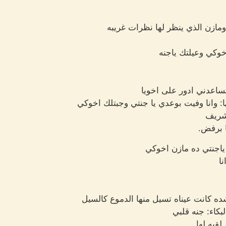
مازن الذي ينظر لها نظرات غريبه
خوكي وعيلتك ياجنه
ساعدني ادور على اخويا
: وانا وفيت بوعدي يا جنتي وجبتلك اخوكي
لشريف
 برفض.
ياجنتي ده مازن اخوكي
نا
ده كانت عيناه تسيل منها الدموع كالسيل
كاء: جنه قلبي
قبه لها