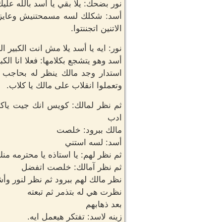
نور بضحك: يلا بقي يا أسد بالله عليك
أسد: شكلك لسه مسمحتنيش وعايزه ج
الاتنين اتجننتوا.
نور: ايه يا أسد يلا مش انت الكبير
أسد وهو يتشجع بكلامها: فعلا انا ال
استدار وجد مالك ينظر له بحاجب مر
وتعملوا انقلاب على مالك يا كلاب.
ثم نظر لمالك: كويس انك جيت ياكبي
ادب
مالك ببرود: خلصت
أسد: لسه استني
ثم نظر لهم: يا استاذه يا محترمه منك
ثم نظر آمالك: خلصت اتفضل
نظر مالك لهم ببرود ثم نظر لنور وأشا
نظرت هي له بتذمر ثم تبعته
بعد ذهابهم
زينه لاسد: تفتكر هيعمل ايه.