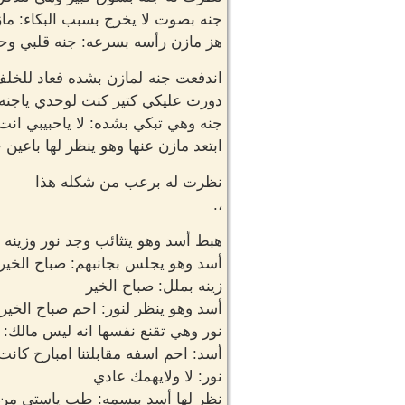
جنه بصوت لا يخرج بسبب البكاء: ما
هز مازن رأسه بسرعه: جنه قلبي وح
اندفعت جنه لمازن بشده فعاد للخلف
دورت عليكي كتير كنت لوحدي ياجنه 
جنه وهي تبكي بشده: لا ياحبيبي ا
ابتعد مازن عنها وهو ينظر لها باعين
نظرت له برعب من شكله هذا
،.
هبط أسد وهو يتثائب وجد نور وزينه 
أسد وهو يجلس بجانبهم: صباح الخير
زينه بملل: صباح الخير
أسد وهو ينظر لنور: احم صباح الخير ي
نور وهي تقنع نفسها انه ليس مالك: ص
أسد: احم اسفه مقابلتنا امبارح كا
نور: لا ولايهمك عادي
نظر لها أسد ببسمه: طب ياستي من ا