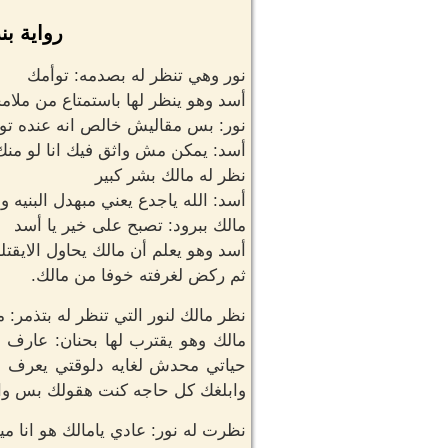
رواية ب
نور وهي تنظر له بصدمه: توأمك
أسد وهو ينظر لها باستمتاع من ملامح
نور: بس مقاليش خالص انه عنده تو
أسد: يمكن مش واثق فيك انا لو من
نظر له مالك بشر كبير
أسد: الله ياجدع يعني مبهدل البنيه 
مالك ببرود: تصبح على خير يا أسد
أسد وهو يعلم أن مالك يحاول الايقت
ثم ركض لغرفته خوفا من مالك.
نظر مالك لنور التي تنظر له بتذمر: 
مالك وهو يقترب لها بحنان: عارف 
حياتي محدش لغايه دلوقتي يعرف حق
وابلغك كل حاجه كنت هقولك بس وال
نظرت له نور: عادي يامالك هو انا مي