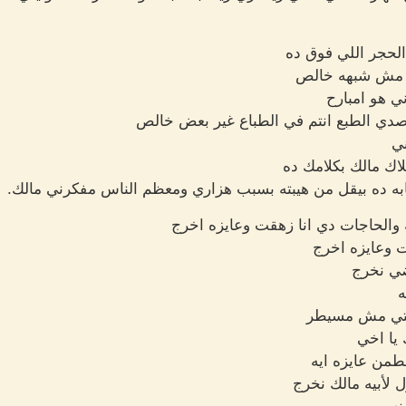
لحجر اللي فوق ده
 مش شبهه خالص
 هو امبارح
ي الطبع انتم في الطباع غير بعض خالص
ني
ك مالك بكلامك ده
شابه ده بيقل من هيبته بسبب هزاري ومعظم الناس مفكرني مالك.
ه والحاجات دي انا زهقت وعايزه اخرج
ت وعايزه اخرج
ضي نخرج
ه
وقتي مش مسيطر
 يا اخي
طمن عايزه ايه
لأبيه مالك نخرج