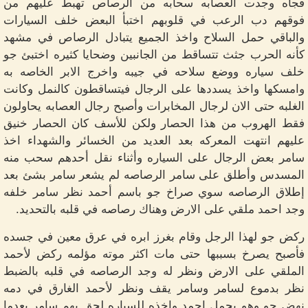
فجأه وجدت العصابه سحابه من الرصاص تهبط عليهم من
فوقهم دب الرعب في قلوبهم اختبأ البعض خلف السيارات
والباقي حمل السلاح واخذ الجميع يتبادل الرصاص في مشهد
كأنه الحرب جثث تتساقط من الجانبين وضحايا كثيره اختبئ جو
خلف سياره ووضع سلاحه في جيبه واخرج الابر الخاصه به
وامسكها واخذ يسددها على الرجال فيتساقطون كالنمل وكانت
الغلبه حتى الان لرجال المخابرات وأصبح رجال العصابه يحاولون
فقط الهروب من هذا الحصار ولكن للأسف كان الحصار خنيق
عليهم انتهت المعركه بعد العديد من الخسائر والشهداء اخذ
سامر بعض الرجال على السياره وأثناء نقل أحدهم سحب منه
المسدس وأطلق على سامر الرصاصه لم يشعر سامر بشئ بعد
إطلاق الرصاصه سوي صراخ جو باسم أحمد نظر سامر خلفه
وجد احمد ملقي على الارض وهناك رصاصه في قلبه بالتحديد.
ركض جو لهذا الرجل وقام بغرز ابره في عرق معين في جسده
فأصبح يصرخ بسببها حتى مات اكثر موته مؤلمه ركض لأحمد
الملقي على الارض ونظر له وجد الرصاصه في قلبه بالضبط
نظر بدموع لسامر وسامر يقف ونظر لأحمد الغارق في دمه
نهض جو وهو يحمل احمد واخذه للسياره لحق بهم سامر بعدما