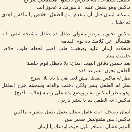
ماكس وهو ينقض عليه: انا هوريك يا عجوز انت
مسكته ايمان قبل أن يتقدم من الطفل: خلاص يا ماكس اهدي
ده طفل.
ماكس بجنون: برضو بتقولي طفل ده طفل ياشيخه اتقي الله
هتتسألي عن كلامك ده يوم القيامه
ضحكت ايمان عليه بصخب: طب اصبر لحظه طيب خلاص
خلصت معاه
بعد خمس دقائق انتهت ايمان: يلا يابطل قوم خلصنا
الطفل بحزن: بسرعه كده
نظر له ماكس بغيظ: مش لعبه هي يا بابا يلا اسرح
نظر له الطفل بشر ولكن دخلت والدته وسحبته خرج الطفل
وهو ينظر لماكس بشر ويضع يده على رقبته (علامه الذبح)
ماكس: ايه الطفل ده يا ستير ياربي.
ايمان بضحك: انت عامل عقلك بعقل طفل صغير يا ماكس
ماكس: بس متقوليش صغير بس
المهم عشان مسافر بليل جيت اودعك يا ايمان