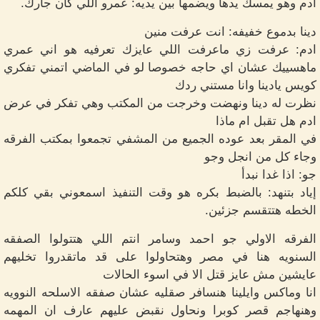
ادم وهو يمسك يدها ويضمها بين يديه: عمرو اللي كان جارك.
دينا بدموع خفيفه: انت عرفت منين
ادم: عرفت زي ماعرفت اللي عايزك تعرفيه هو اني عمري
ماهسييك عشان اي حاجه خصوصا لو في الماضي اتمني تفكري
كويس يادينا وانا مستني ردك
نظرت له دينا ونهضت وخرجت من المكتب وهي تفكر في عرض
ادم هل تقبل ام ماذا
في المقر بعد عوده الجميع من المشفي تجمعوا بمكتب الفرقه
وجاء كل من انجل وجو
جو: اذا غدا نبدأ
إياد بتنهد: بالضبط بكره هو وقت التنفيذ اسمعوني بقي كلكم
الخطه هتتقسم جزئين.
الفرقه الاولي جو احمد وسامر انتم اللي هتتولوا الصفقه
السنويه هنا في مصر وهتحاولوا على قد ماتقدروا تخليهم
عايشين مش عايز قتل الا في اسوء الحالات
انا وماكس وايلينا هنسافر صقليه عشان صفقه الاسلحه النوويه
وهنهاجم قصر كوبرا ونحاول نقبض عليهم عارف ان المهمه