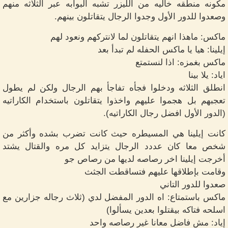
مكونه منطقه خاليه من الليزر تشبه البوابه عبر الثلاثه منهم
وصعدوا للدور الأول وجدوا الرجال يتقاتلون بينهم.
ماكس: ماهذا انهم يتقاتلون لما لانتركهم ونعود لهم
إيلينا: هيا يا ماكس الحفله لم تبدأ بعد
ماكس بغمزه: اذا لنستمتع
اياد: يلا بينا
انطلق الثلاثه ودخلوا فجأه تفاجأ بهم الرجال ولكن لم يطول
تعجبهم بل هجموا عليهم واخذوا يتقاتلون باستخدام الكاراتيه
(الدور الأول افضل رجال الكاراتيه).
كانت إيلينا هي المسيطره حيث كانت تضرب بشده وأكثر من
شخص معا كان عددد الرجال يتزايد كل مره والقتال يشتد
أخرجت إيلينا اخر رصاصه لديها من رصاص جو
وقامت بإطلاقها عليهم فتساقطت الجثث
صعدوا للدور التاني
ماكس باستمتاع: اه الدور المفضل لدي (ثلاث رجاله جزارين مع
اسلحه فتاكه بيقتلوا بعدين يسألوا)
إياد: مش فاضل معانا غير رصاصه واحد