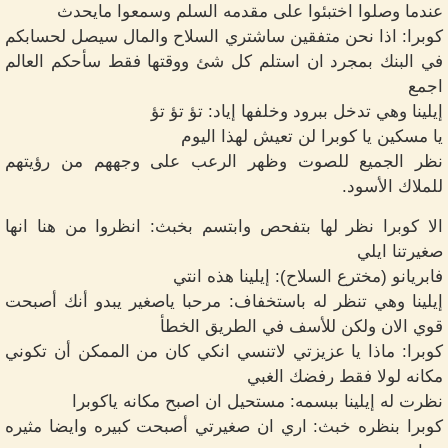
عندما وصلوا اختبئوا على مقدمه السلم وسمعوا مايحدث
كوبرا: اذا نحن متفقين ساشتري السلاح والمال سيصل لحسابكم
في البنك بمجرد ان استلم كل شئ ووقتها فقط سأحكم العالم
اجمع
إيلينا وهي تدخل ببرود وخلفها إياد: تؤ تؤ تؤ
يا مسكين يا كوبرا لن تعيش لهذا اليوم
نظر الجميع للصوت وظهر الرعب على وجههم من رؤيتهم
للملاك الأسود.
الا كوبرا نظر لها بتفحص وابتسم بخبث: انظروا من هنا انها
صغيرتنا ايلي
فابريانو (مخترع السلاح): إيلينا هذه انتي
إيلينا وهي تنظر له باستخفاف: مرحبا ياصغير يبدو أنك أصبحت
قوي الان ولكن للأسف في الطريق الخطأ
كوبرا: ماذا يا عزيزتي لاتنسي انكي كان من الممكن أن تكوني
مكانه لولا فقط رفضك الغبي
نظرت له إيلينا ببسمه: مستحيل ان اصبح مكانه ياكوبرا
كوبرا بنظره خبث: اري ان صغيرتي أصبحت كبيره وايضا مثيره