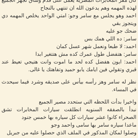
كان مقر المخابرات المصريه يعمل على قدم وساق تجهز الجميع
لهذه المهمه وهم يدعون الله ان تنتهي بالنجاح
احمد وهو يجلس مع سامر وجو: امتي الواحد يخلص المهمه دي
ويتجوز بقي
ضحك جو عليه
سامر: ده اللي همك بس
احمد: لا طبعا ونعمل شهر عسل كمان
سامر: هتفضل طول عمرك كده مش هتتغير ابدا
احمد: ايون هفضل كده لحد ما اموت وانت هتيجي تعيط عند
قبري وتقولي فين ايامك يابو حميد وتفاهتك يا غالى.
نظر له سامر وهز رأسه بيأس على صديقه وشرد فيما سيحدث
في المساء.
واخيرا بدأت اللحظه التي ستحدد مصير الجميع
نبدأ بالصفقه السنويه انطلقت سيارات المخابرات تشق
الصحراء كانوا عشر سيارات كل سياره بها خمس جنود
ماعدا سياره سامر بها سامى واحمد وجو
وصلوا لمكان المذكور في الملف الذي حصلوا عليه من جبريل