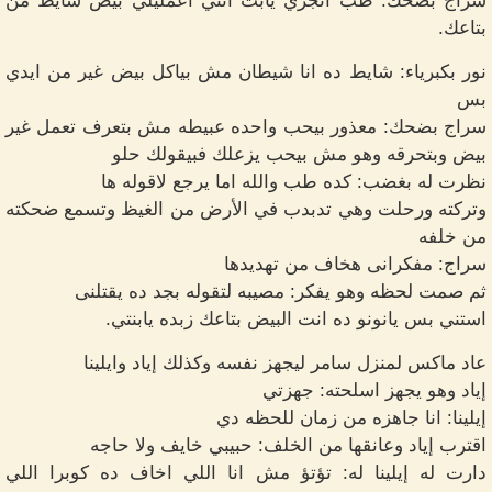
سراج بضحك: طب انجري يابت انتي اعمليلي بيض شايط من
بتاعك.
نور بكبرياء: شايط ده انا شيطان مش بياكل بيض غير من ايدي
بس
سراج بضحك: معذور بيحب واحده عبيطه مش بتعرف تعمل غير
بيض وبتحرقه وهو مش بيحب يزعلك فبيقولك حلو
نظرت له بغضب: كده طب والله اما يرجع لاقوله ها
وتركته ورحلت وهي تدبدب في الأرض من الغيظ وتسمع ضحكته
من خلفه
سراج: مفكرانى هخاف من تهديدها
ثم صمت لحظه وهو يفكر: مصيبه لتقوله بجد ده يقتلنى
استني بس يانونو ده انت البيض بتاعك زبده يابنتي.
عاد ماكس لمنزل سامر ليجهز نفسه وكذلك إياد وايلينا
إياد وهو يجهز اسلحته: جهزتي
إيلينا: انا جاهزه من زمان للحظه دي
اقترب إياد وعانقها من الخلف: حبيبي خايف ولا حاجه
دارت له إيلينا له: تؤتؤ مش انا اللي اخاف ده كوبرا اللي