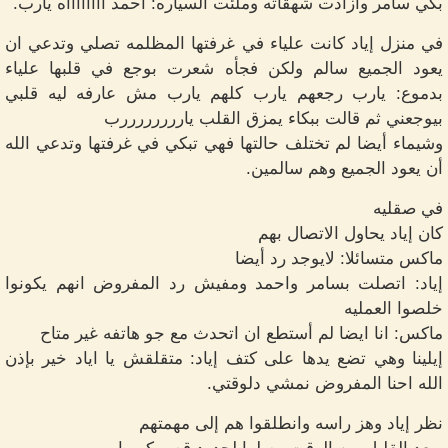
بكي سامر وازادت شهقاته وملئت السياره: احمد ااااااااه يارب.
في منزل إياد كانت علياء في غرفتها المظلمه تصلي وتدعي ان
يعود الجميع سالم ولكن فجأه شعرت بوجع في قلبها علياء
بدموع: يارب رجعهم يارب كلهم يارب مش عارفه ليه قلبي
بيوجعني ثم قالت ببكاء يمزق القلب ياررررررررب
وشيماء أيضا لم تختلف حالتها فهي تبكي في غرفتها وتدعي الله
أن يعود الجميع وهم سالمين.
في صقليه
كان إياد يحاول الاتصال بهم
ماكس متسائلا: لايوجد رد أيضا
إياد: اتصلت بسامر واحمد ومفيش رد المفروض انهم يكونوا
خلصوا العمليه
ماكس: انا ايضا لم أستطع ان اتحدث مع جو هاتفه غير متاح
إيلينا وهي تضع يدها على كتف إياد: متقلقش يا اياد خير بإذن
الله احنا المفروض نمشي دلوقتي.
نظر إياد وهز راسه وانطلقوا هم إلى مهمتهم