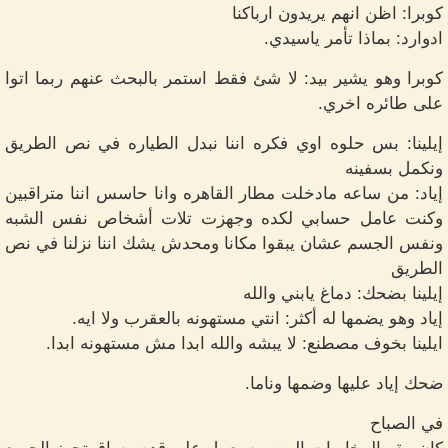
كوبرا: اظن انهم يريدون ارباكنا
ادوارد: بماذا تأمر ياسيدي.
كوبرا وهو يشير بيد: لا شئ فقط استمر بالبحث عنهم ربما اتوا
على طائره اخري.
إيلينا: بس حلوه اوي فكره اننا نبدل الطياره في نص الطريق
ونكمل بسفينه
إياد: من ساعه مادخلت مطار القاهره وانا حاسس اننا متراقبين
وكنت عامل حسابي لكده وجهزت تلات أشخاص نفس الشبه
ونفس الجسم عشان يبقوا مكانا ومحدش يشك اننا نزلنا في نص
الطريق
إيلينا بضحك: دماغ يابني والله
إياد وهو يضمها له أكثر: انتي مستهونه بالعقرب ولا ايه.
ايلينا بخوف مصطنع: لا يبشه والله ابدا مش مستهونه ابدا.
ضحك إياد عليها وضمها وناما.
في الصباح