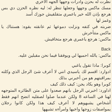
نظرت له بحزن وادرات وجهها الجهه الاخري
مسك ماكس وجهها وجعلها تنظر له: ليه نظره الحزن دي بس
هرجع بإذن الله خير ياعمري متقلقيش جوزك أسد
وغمز لها
ضربته في كتفه ونزلت دموعها ثم عانقته بقوه: هستناك يا
ماكس متتأخرش
ماكس: هرجع ياعمري هرجع متخافيش.
Back
ماكس: يالله احميها لي ويوفقنا فيما نحن مقبلين عليه.
كوبرا: ماذا تقول ياغبي
ادوارد: اقسم لك ياسيدي انني لا أعرف شئ الرجل الذي وكلته
بمراقبتهم هو من أخبرني بذلك
كوبرا وهو يكاد يجن: كيف ذلك كيف
اداورد: اخبرني الرجل بانهم صعدوا على متن الطائره المتوجهه
لهنا في الساعه 8 ولكن عندما صلوا لصقليه اتضح انهم فقط
أشخاص يشبهوهم لا أعرف كيف هذا ولكن كانوا رجلان
بمواصفات زوجها واخيها وامرأءه تشبهها