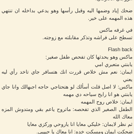
ضحك إياد وضمها اليه وقبل رأسها وهو يدعي بداخله ان تنتهي
هذه المهمه على خير.
في غرفه ماكس
تسطح على فراشه وتذكر مقابلته مع زوجته.
Flash back
ماكس وهو يحدثها كان تفحص طفل صغير:
يابنتي متعبري امي
ايمان: نعم مش خلاص قررت انك هتسافر جاي تاخد رأي ليه
يعني
ماكس: لا اصل قلت أسألك لو هتحتاجي حاجه اجبهالك وانا جاي
يابنتي هو انا رايح سياحه دي مهمه
ايمان: خلاص روح المهمه
الطفل الصغير الذي تفحصه: ماتروح ياعم بقي ومتدوش المزه
معاك الله
ثم نظر لايمان: خليكي معايا انا ياروحي وركزي معايا
ضحكت ايمان ومسكت خده: انا معاك يا حبيبي.