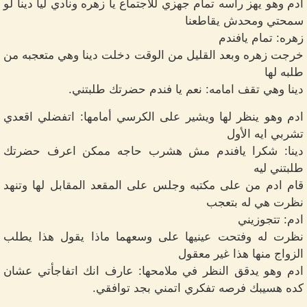
ادم وهو يهز رأسه تمام جهزي للاجتماع يا زهره ونادي ليا دينا لو
سمحتي ومحدش يقاطعنا
زهره: تمام يافندم
خرجت زهره وبعد القليل من الوقت دخلت دينا وهي متعجبه من
طلبه لها
دينا وهي تقف امامه: نعم يا فندم حضرتك طلبتني.
ادم وهو ينظر لها ويشير على الكرسي أمامها: اتفضلي اقعدي
تشربي ايه الأول
دينا: شكرا يافندم مش هشرب حاجه ممكن اعرف حضرتك
طلبتني ليه
قام ادم من على مكتبه وجلس على المقعد المقابل لها وتنهد
نظرت هي له بتعجب
ادم: تتجوزيني
نظرت له وفتحت عينيها على وسعهما ماذا يقول هذا يطلب
الزواج منها هذا غير معقول
ادم وهو يدقق النظر في ملامحها: عارف انك اتفاجأتي عشان
كده هسيبك فرصه تفكري اتمني بجد توافقي.