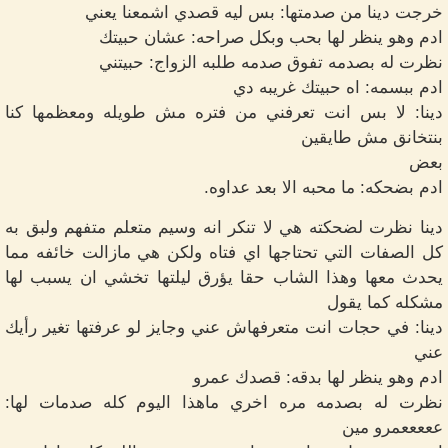
خرجت دينا من صدمتها: بس ليه قصدي اشمعنا يعني
ادم وهو ينظر لها بحب وبكل صراحه: عشان حبيتك
نظرت له بصدمه تفوق صدمه طلبه الزواج: حبيتني
ادم ببسمه: اه حبيتك غريبه دي
دينا: لا بس انت تعرفني من فتره مش طويله ومعظمها كنا
بنتخانق مش طايقين
بعض
ادم بضحكه: ما محبه الا بعد عداوه.
دينا نظرت لضحكته هي لا تنكر انه وسيم متعلم متفهم ولبق به
كل الصفات التي تحتاجها اي فتاه ولكن هي مازالت خائفه مما
يحدث معها وهذا الشاب حقا يؤرق ليلتها تخشي ان يسبب لها
مشكله كما يقول
دينا: في حجات انت متعرفهاش عني وجايز لو عرفتها تغير رأيك
عني
ادم وهو ينظر لها بدقه: قصدك عمرو
نظرت له بصدمه مره اخري ماهذا اليوم كله صدمات لها:
عععععمرو مين