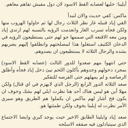
أيلينا: خليها لعصابه القط الاسود لان دول مفيش تفاهم معاهم.
ماكس: كفي حديث والان لنبدأ
القي إياد قنبله غاز نظر الثلاث رجال لها ثم حاولوا الهروب منها
ولكن فجأه تسرب الغاز وانعدمت الرؤيه بالنسبه لهم ارتدي إياد
ومن معه الاقنعه التي صممها جو لهم حتى يستطيعون الرؤيه في
الدخان الكثيف استغلوا هذا لمصلحتهم وانطلقوا إليهم يضربهم
بشده والرجال الثلاثه لا يستطيعون ان يصدوهم.
حتي انتهوا مهم صعدوا للدور الثالث (عصابه القط الاسود)
بمجرد دخولهم وجدوهم يأكلون اللحم نيئ دخل إياد فجأه وأطلق
الرصاصه و لم يمهلهم حتى الفرصه للتفكير
صعد الثلاثه الدور الرابع (الرجل الذي لايهزم في اي قتال) ولكن
مهلا أين هو ليس هناك أحد هنا نظرت ايلي لهم بشك وخوف ان
يكون فخ أشار لهم ماكس ان يكملوا هم الطريق وهو سيري
الأمر نظرت له إيلينا بخوف ولكن طمئنها هو.
صعد إياد وايلينا الطابق الاخير حيث يوجد كبري وايضا الاجتماع
الذي سيتبادلون فيه صفقه الاسلحه