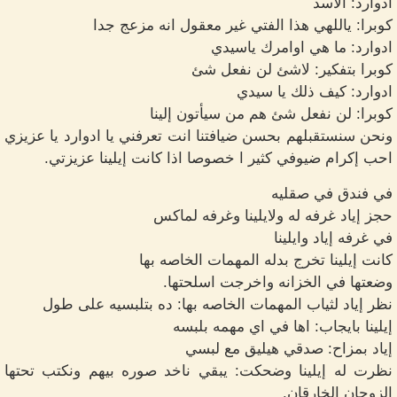
ادوارد: الأسد
كوبرا: ياللهي هذا الفتي غير معقول انه مزعج جدا
ادوارد: ما هي اوامرك ياسيدي
كوبرا بتفكير: لاشئ لن نفعل شئ
ادوارد: كيف ذلك يا سيدي
كوبرا: لن نفعل شئ هم من سيأتون إلينا
ونحن سنستقبلهم بحسن ضيافتنا انت تعرفني يا ادوارد يا عزيزي
احب إكرام ضيوفي كثير ا خصوصا اذا كانت إيلينا عزيزتي.
في فندق في صقليه
حجز إياد غرفه له ولايلينا وغرفه لماكس
في غرفه إياد وايلينا
كانت إيلينا تخرج بدله المهمات الخاصه بها
وضعتها في الخزانه واخرجت اسلحتها.
نظر إياد لثياب المهمات الخاصه بها: ده بتلبسيه على طول
إيلينا بايجاب: اها في اي مهمه بلبسه
إياد بمزاح: صدقي هيليق مع لبسي
نظرت له إيلينا وضحكت: يبقي ناخد صوره بيهم ونكتب تحتها
الزوجان الخارقان.