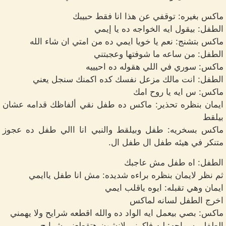
ماكس بغيره: توقفي عن هذا انا فقط حبيبك
الطفل: بيقول ايه الخواجه ده يا إيمي
ماكس بتشنج: نعم يا خويا ايمي ده من امتي ان شاء الله
الطفل: من ساعه ما شوفتها وعجبتني
ماكس: سوري في اللي هقوله ده احيييه
الطفل: انت مالك مزعل نفسك كده اكمنك سنجل يعني
ماكس: س ايه يا روح امك
ايمان بنظره تحذير: ماكس ده طفل نقي ألفاظك قدامه عشان
بيلقط
ماكس بسخريه: طفل وبيلقط والنبي انا االي طفل ده عجوز
متنكر في هيئه طفل ال طفل ال.
الطفل: اه طفل مش عاجبك
ثم نظر لايمان بنظره براءه شديده: مش انا طفل ياايمي
ايمان وهي تقبله: ايوه ياقلب ايمي
اخرج الطفل لسانه لماكس
ماكس: بصي بيعمل ايه الواد ده والله اقطعه شرايح ولا يهمني
الطفل بسماجه: ليه فاكرني لانشون هتقطعني شرايح