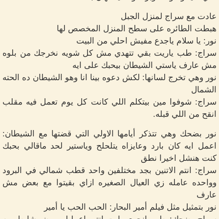
عادت مع سراج لمنزل الجبل
هبطت الطائره على سطح المنزل المخصص لها
نور: يا سلام ياجدع مفيش احلي من البيت
سراج: طب ياريت بقي تتهدي مش كل شويه نخرجك من بلوه
مش عارف ياستي الشيطان بيحبك على ايه
نور وهي تخرج لسانها: لكش دعوه بينا انا وهو الشيطان ده الحته
الشمال
سراج: شوفوا مين بيتكلم اللي كانت كل يوم تعمل فيه مقلب
انقح من اللي قبله.
نور بضحك وهي تتذكر أيامها الاولي التي قضتها مع الشيطان:
اعمل ايه كان بارد وعايزاه يتلحلح وياستير لحد ماقالي بحبك
كنت هنشل اخيرا نطق
سراج: انتم الاتنين بجد مختلفين واحد قطب شمالي في البرود
وواحده عامله زي العيال الصغيره ازاي بقيتوا مع بعض مش
عارف
نور بتمثيل مثل فيلم أمير البحار: الحب الحب يا أمير