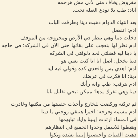
مفروض يخاف مني لاني مش هرحمه
آياد: طب يلا نودع العيله تحت.
بعد انتهاء الدوام ذهبت دينا وطرقت الباب
ادم: اتفضل
دخلت دينا وهي تنظر في الأرض ومحروجه من الموقف
ادم نظر لها بتعجب على بقائها حتى الان في الشركه: في حاجه
يا دينا ليه فضلتي لحد دلوقتي في الشركه
دينا بخجل: اصل انا انا كنت يعني هو
ادم: اهدي بس واقعدي كده وقولي فيه ايه
دينا: انا فكرت في عرضك
ادم بترقب: طب وايه رأيك
دينا وهي تفرك يدها: ممكن تيجي تقابل بابا.
ثم تركته وركضت للخارج وأخذت حقيبتها من مكتبها وغادرت
ادم ببسمه وفرحه: اخيرا هتبقي زوجتي يا دينا
في المساء ارتدت إيلينا واياد ثيابهمها
وهبطوا للاسفل وجدوا الجميع في انتظارهم
ذهبت الفتيات واحتضنوا إيلينا بشده وبكوا