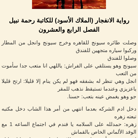
رواية الانفجار (الملاك الأسود) للكاتبة رحمة نبيل
الفصل الرابع والعشرون
وصلت طائره سيونج للقاهره وخرج سيونج وانجل من المطار
وركبوا سياره متجهين للفندق
وصلوا للفندق
سيونج وهو يستلقي على الفراش: ياللهي انا متعب جدا سأموت
من التعب
انجل وهي تنظر له بشفقه فهو لم يكن ينام إلا قليلا: ارتح قليلا
ياعزيزي وعندما تستيقظ نذهب للمقر
جو وهو يغمض عينه بتعب: حسنا.
دخل ادم الشركه بعدما انتهي من أمر هذا الشاب دخل مكتبه
تبعته زهره
زهره: حمدلله على السلامه يا فندم في اجتماع الساعه 1 مع
الوفد الألماني الخاص بالقماش