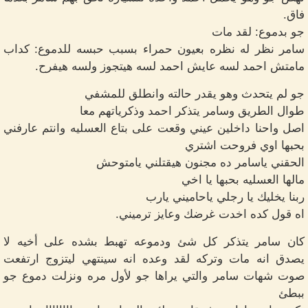
فاق.
جو بدموع: لقد مات
سامر نظر له نظره بعيون حمراء بسبب حبسه للدموع: كداب
مامتش احمد لسه عايش احمد لسه هيتجوز ولسه هيفرح.
جو لم يتحدث وهو يقدر حالته وانطلق للمشفي
طوال الطريق وسامر يتذكر احمد وذكرياتهم معا
اصل واحنا داخلين عيني وقعت على بتاع العسليه وانتم عارفني
بحبها اوي فروحت اشتري
الحقني ياسامر ده مجنون هيقتلني يامتوحش
مالها العسليه بحبها يا اخي
ربنا يخليك يا رجلي ياحاميني يارب
اه قول كده اخدت غرضك وعايز ترميني.
كان سامر يتذكر كل شئ ودموعه تهبط بشده على أخيه لا
يصدق انه مات وتركه لقد وعده انه سينتهي ليتزوج ارتفعت
صوت شهات سامر والتي يراها جو لأول مره ونزلت دموع جو
ببطئ