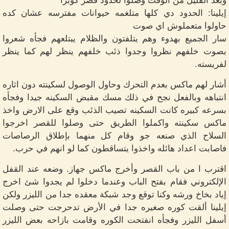
وبعد القليل من الوقت وصلوا لحدود قصر كوبرا
إيلينا: الحدود دي كلها متلغمه حيوانات مفترسه عشان كده
حاولوا متعملوش اي صوت
سار الجميع بهدوء وهم يتلفتون والظلام يبتلعهم فجأه شعروا
بصوت خلفهم نظروا وجدوا ذئب خلفهم ينظر لهم كما ينظر
لفريسته.
أشار لهم ماكس بعدم التحرك وحاول الوصول لسكينته دون اثاره
انتباهه وبالفعل نجح في ذلك مسك مقبض السكينه جيدا وفجأه
بسرعه كبيره كانت السكينه تصيب الذئب وقع على الارض واخذ
ماكس سكينته واكملوا الطريق حتى وصلوا للقصر اخرجوا
السلاح الذي صنعه جو وقام كل منهما بإطلاق الرصاصات
فاصابت اعداد هائله واخذوا يتساقطون كما لو انهم في حرب.
اقترب ا من باب القصر وأخرج ماكس جهاز. وضعه عند القفل
الإلكتروني فقام بفتح الباب وعندما دخلوا لم يجدوا شئ اخرج
إياد بخاخ ورشه وكنا توقع وجد شبكة معقده جدا من الليزر ولكن
إيلينا ألقت كوره صغيره جدا في الأرض تدحرجت حتى وصلت
أسفل الليزر وفجأه انفتحت الكوره وقامت بازاحه بعض الليزر