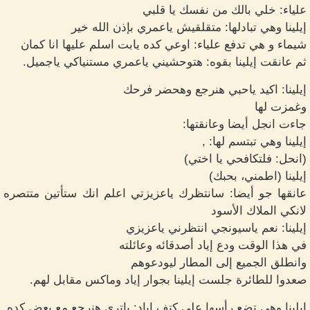
علياء: خلي بالك من نفسك يا قلبي
إيلينا وهي تبادلها: متقلقيش ياعمري بإذن الله خير
شيماء و هي تدفع علياء: اوعي كده يابت اسلم عليها انا كمان
ثم عانقت إيلينا بقوه: هتوحشيني ياعمري مستنياكي ياجميل.
إيلينا: اكيد ياحبي هنرجع وهحضر فرحك
وغمزت لها
جاءت انجل أيضا وعانقتها:
إيلينا وهي تبتسم لها: ,
(انحل: فلتكافحي يا اختي)
إيلينا (اطمني، بحبك)
عانقها جو أيضا: سانتظرك ياعزيزتي اعلم انك ستأتين متتصره
لانكي الملاك الأسود
إيلينا: نعم ياسيونجي انتظرني ياعزيزي
في هذا الوقت ودع إياد أصدقائه وعائلته
وانطلق الجميع إلى المطار ليودعوهم
صعدوا للطائرة جلست إيلينا بجوار إياد وماكس مقابل لهم.
إيلينا وهي تضع رأسها على كتف إياد: ياتري هنرجع مع بعض كده