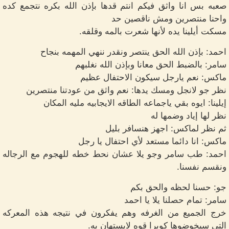
صعبه بس انا واثق فيكم انتم قدها بإذن الله بكره نتجمع كده
واحنا منتصرين ومش ناقصين حد
مسكت أيلينا يده لأنها شعرت بالمه وقلقه.
احمد: بإذن الله الحق ينتصر ونقدر ننهي المهمه بنجاح
سامر: بالضبط الحق معانا وبإذن الله نغلبهم
ماكس: نعم يارجل سيكون الاحتفال عظيم
نظر جو لانجل ومسك يدها: نعم واثق من عودتنا منتصرين
إيلينا: ايوه بقي ياجماعه الطاقه الايجابيه مليه المكان
نظر لها إياد وضمها له
ثم نظر لماكس: اجهز هنسافر بليل
ماكس: انا دائما مستعد لأي احتفال يا رجل
احمد: طب سامر وجو يلا عشان نحط خطه للهجوم مع الرجاله
ونقسم نفسنا.
جو: حسنا لحظه والحق بكم
سامر: تمام حصلنا يلا يا احمد
خرج الجميع من الغرفه وهم يفكرون في نتيجه هذه المعركه
التي سيخوضوها كوبرا قوه لايستهان به.