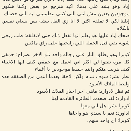
إياد وهو يشد على يدها: اكيد هنرجع مع بعض وكلنا هنكون
موجودين بعدين مش انتي اللى كنتي بتطمنيني ايه اللي حصلك
إيلينا لكي لا تقلقه اكثر: لا انا زي الفل يبشه بس بسلي نفسي
بالكلام
ضحك إياد عليها هو يعلم انها تفعل ذلك حتى لاتقلقه: طب ريحي
شويه بقي قبل الحفله اللي رايحينها على رآي ماكس.
كوبرا وهو يطلق النار على رجاله واحد تلو الاخر بصراخ: حمقي
كل مره تثبتوا لي اكثر اني اعمل مع حمقي كيف ايها الاغبياء
كيف هربت منكم وانتم جميعا موجودين يا أغبياء
نظر بشر: سوف تندم ولكن لاحقا بعدما انتهي من الصفقه هذه
وايضا الملاك الأسود
ثم نظر لادوارد: ماهي اخر اخبار الملاك الأسود
ادوارد: لقد صعدت الطائره القادمه لهنا
كوبرا بشر: هل اتي معها
اداورد: نعم يا سيدي هو واخاها
كوبرا: اي واحد منهم.