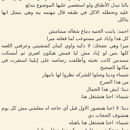
بالنا تبدل الأطباق ولو استعصي عليها الموضوع بتدلع
عليه وتحطله الاكل في طبقه قال مهتمه بيه وهي بتمثل انها
بتاكل.
احمد: يابنت الجنيه دماغ شغاله مبتنامش
كل هذا واياد غير مستوعب لما فعلته ميرا
ميرا وهي تضحك: لا ذكيه واوي كمان كشفتيني وعرفتي اللعبه
كلها بس لو إياد مش ليا فمش هيكون لغيري ثم أمسكت
مسدس كانت تخبئه وأطلقت رصاصه على إيلينا استقرت في
مكانها الصحيح
شيماء ودينا وصلوا للشركه نظروا لها بانبهار
من هذا الصرح
دينا: ايش هذا الجمال
شيماء: احنا هنشتغل هنا.
دينا: لا احنا هنتصور الاول قبل أي حاجه اه معلشي مش كل يوم
هنشوف الحجات دي
شيماء: احنا هنشتغل هنا ياهبله
دينا بضحكه: مين عارف ممكن نطرد على طول