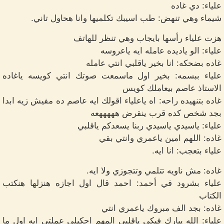
علياء: دي غاده
شيماء وهي تنهض: طب اسيبك تكلميها وانا هحاول تاني.
هزت علياء رأسها بايجاب وهي تنظر للهاتف
علياء: الو ياديده عامله ايه ياعروسه
غاده بضحكه: انا بخير ياقلبي انتي عامله
علياء ببسمه: بخير اول ماسمعت صوتك انتي كويسه ياغاده
الاستاذ عاصم بيعاملك كويس
غاده بتنهيده راحه: اه ياعلياء اقولك ايه عاصم ده مفيش زيه ابدا
بجد شخص كده قرب ينقرض هههههعه
علياء: ياسيدي ياسيدي ربنا يسعدكم ياقلبي
غاده: اللهم امين ياعمري وانتي بقي
علياء بتعجب: انا ايه.
غاده: مش ناويه تتلمي وتتجوزي ولا ايه.
علياء بشرود في أحمد: احمد قال اول اجازه هنزلها هنكتب
الكتاب
غاده: بجد الف مبروك ياعمري انتي
علياء: الله يبارك فيكي ياقلبي المهم احكيلي عملتي ايه اول ما