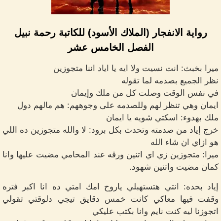
رواية الانفجار (الملاك الأسود) للكاتبة رحمة نبيل
الفصل الخامس عشر
ميرا بخبث: انت نسيت ولا ايه يا اياد اننا متجوزين
نظر الجميع بصدمه لما تقوله
في نفس الوقت وصلت كل من ملك وإيمان
ايمان وهي تنظر لهم وللصدمه على وجوههم: هم مالهم دول
ملك بهدوء: اسكتي شويه يا ايمان
خرج إياد من صدمته وتحدث بكل برود: لا والله متجوزين ده اللي
هو ازاي ان شاء الله
ميرا: متجوزين زي اي اتنين ورقه عند المحامي مضيت عليها وانا
كمان مضيت واتنين شهود.
إياد بحده: انتي هتستهبلي ياروح امك امتي ده انا اكبر فتره
وقفت فيها معاكي كانت خمس دقايق تيجي دلوقتي تقولي
اتجوزنا ليه كنت نايم وانا بكتب عليكي