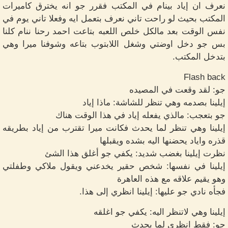
نعرف ان إياد بينام في المكتب فقرر جو انه يخترق كاميرات
المكتب بحيث لو راحت تاني نعرف بتعمل ايه وفعلا تاني يوم في
نفس الوقت بعد مالكل خلص اللعبه بتاعت احمد رحنا ننام كلنا
بس جو دخل اوضتي وشغل اللابتوب بتاعه وشوفنا ميرا وهي
بتدخل المكتب.
Flash back
جو: لقد وقعت في المصيده
إيلينا بصدمه وهي تنظر للشاشة: ماذا إياد
جو بتعجب: مالذي يفعله إياد في هذا الوقت هناك
إيلينا وهي تنظر لما يحدث فكانت ميرا تقترب من إياد بطريقه
قذره واياد يحضنها اليه بشده ويقبلها
نظرت إيلينا بغضب شديد: يكفي جو أغلق هذا الشئ
إيلينا في نفسها: شخص حقير يخدعني ويقول ملاكي وطفلتي
وهو يقيم علاقه مع هذه العاهرة
فجأه نادي جو عليها: إيلينا انظري إلى هذا.
إيلينا وهي لاتنظر اليه: يكفي جو اغلقه
جو: فقط انظري لما يحدث