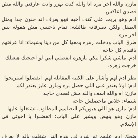
مازن: والله اخر مره انا والله كنت بهزر وانت عارفني والله مش
قصدي اعاكس.
ادم وهو يربت على كتف أخيه فهو يعرف انه حنون جدا ومثل
الطفل ولكن تصرفاته طائشه: تمام ياحبيبي مش هقوله بس
اخر مره
طرق الباب ودخلت زهره ومعها كل من دينا وشيماء: انا عرفتهم
يافندم كل حاجه
ادم: ماشي شكرا ليكي يازهره اتفضلي انتي لو احتجتك هبعتلك
خرجت زهره.
نظر ادم لهم وأشار على الكنبه المقابله لهم: اتفضلوا استريحوا
ادم: اولا بعتذر على اللي حصل بره ومازن عايز يعتذر لكم
مازن: اه والله اسف والله مش قصدي حاجه
شيماء: خلاص ماحصلش حاجه
ادم: مازن هو اللي هيوريكم التصاميم المطلوب تشتغلوا عليها
مازن وهو ينهض ويشير على الباب: اتفضلوا يا اخوتي في
الإسلام.
ضحك ادم عليهم ثم شرد في هذه التي شغلت باله لا يعرف