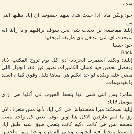
يدي.
جو: ولكن ماذا اذا حدث شئ بينهم خصوصا ان إياد يظنها انتي
س...
إيلينا مقاطعه: لن يحدث شئ نحن سوف نراقبهم واذا رآينا انه
سيحدث اي شئ نتدخل باي طريقه لنوقفها
جو: حسنا
Back
إيلينا: وبكده استمرت الحربايه دي كل يوم تروح المكتب لاياد
وتفضل تحضن فيه عشان الكاميرات تصور غير عقد الجواز اللي
مضي عليه وبكده لو حد اتكلم هي معاها دليل وقوي كمان العقد
والفيديوهات.
سامر: بس انتي قلتي انها بتحط الحبوب في أكلها هي ازاي
بتوصل لااياد
إيلينا بضحكه: ميرا محطتهاش في اكل إياد لأنها مش هتعرف لان
زي ما انتم عارفين الاكل هنا اوبن بوفيه يعني كل واحد يصب
لنفسه بس هي كانت ذكيه كانت بتعمل طبق شبه طبق اياد
بالضبط وتحط فيه الحبوب وعلى السفره واحنا مش واخدين