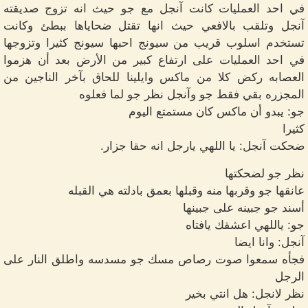
في احد العمليات كانت آنجل مع جو حيث انه تزوج صديقته
آنجل وتلقب بالافعي حيث انها تقتل ضحاياها ببطئ وكانت
تستخدم اسلوب قريب من سيونج احبها سيونج كثيرا وتزوجها
في احد العمليات على ارتفاع كبير من الأرض بعد أن هزموا
العصابه ركض كلا من ماكس وايلينا للحاق بآخر الناجين من
المجزره بقي فقط جو وآنجل نظر جو لما فعلوه
جو: يبدو أن ماكس كان مستمتع اليوم
كثيرا
ضحكت آنجل: يا اللهي يارجل انه حقا جزار.
نظر جو لضحكتها
عانقها جو وقربها منه وقبلها بعمق بادلته هي القبله
أسند جو جبينه على جبينها
جو: ياللهي اعشقك يافتاه
آنجل: وانا ايضا
فجأه سمعوا صوت رصاص مسك جو مسدسه واطلق النار على
الرجل
نظر لانجل: هل انتي بخير