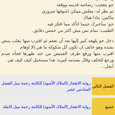
جو بتعجب: رصاصه قديمه ووقعه
ثم نظر له: معلش ممكن اشوفها ضروري
ماكس: ماذا هناك
جو: سأخبرك حينما اتأكد مما افكر فيه
الطبيب: تمام بس مش اكتر من خمس دقايق.
دخل جو بلهفه كبير إليها بعد أن تعقم ثم اقترب منها بقلب ينبض
بشده وهو خائف ان تكون كل شكوكه ما هي إلا اوهام
اقترب منها ورفع طرف القميص من عند ظهرها فجأه صدم
ورجع للخلف وقال بصدمه كبيره: هذا مستحيل كيف كيف هي
آنجل...
رواية الانفجار (الملاك الأسود) للكاتبة رحمة نبيل الفصل
الفصل التالي
السادس عشر
جميع
رواية الانفجار (الملاك الأسود) للكاتبة رحمة نبيل كاملة