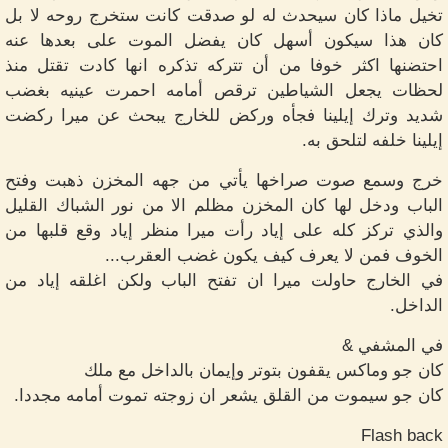
تخيل ماذا كان سيحدث له لو صدقت كانت ستخرج روحه لا بل
كان هذا سيكون أسهل كان يفضل الموت على بعدها عنه
احتضنها اكثر خوفا من أن تتركه تذكره انها كادت تقتل منذ
لحظات يجعل الشياطين ترقص أمامه احمرت عينيه بغضب
شديد وترك إيلينا فجأه وركض للخارج يبحث عن ميرا ركضت
إيلينا خلفه لتلحق به.
خرج وسمع صوت صراخها يأتي من جهه المخزن ذهبت وفتح
الباب ودخل لها كان المخزن مظلم الا من نور الشباك القليل
والذي تركز كله على إياد رأت ميرا منظر إياد وقع قلبها من
الخوف فمن لا يعرف كيف يكون غضب العقرب...
في الخارج حاولت ميرا ان تفتح الباب ولكن اغلقه إياد من
الداخل.
في المشفي &
كان جو وماكس يقفون بتوتر وإيمان بالداخل مع ملك
كان جو سيموت من القلق يشعر ان زوجته تموت أمامه مجددا.
Flash back