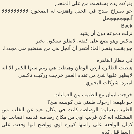
وتركت يده وسقطت من على المنحدر
جو بصراخ صدح في الجبل واهتزت له الصخور: لالالالالالالالالا
آنجججججججل
Back
نزلت دموعه دون أن ينتبه
ماكس وهو يضع على كتفه: لاتقلق ستكون بخير
جو بقلب يقطر الما: أشعر أن آنجل هي من ستضيع مني مجددا.
في مطار القاهره
هبطت الطائره ارض الوطن وهبطت هي رغم سنها الكبير الا انه
لايظهر عليها شئ من تقدم العمر خرجت وركبت تاكسي
اميره: شركات البحيري.
خرجت ايمان مع الطبيب من العمليات
جو بلهفه: ارجوك طمني هي كويسه صح؟
الطبيب بعمليه: الرصاصه كانت في مكان بعيد عن القلب بس
المشكله انه كان قريب اوي من مكان رصاصه قديمه انصابت بها
كمان الواقعه على راسها كبيره اوي وواضح انها وقعت على
راسها قبل كده