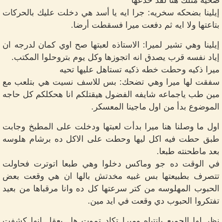
ضحيه مثلك هنا لقد خدعها
إيلينا بضحكه سخريه: جرا ايه يا أسد هي دخلت عليك بالحركات
بتاعتها ولا ايه ثم دفعت ميرا فسقطت أرضا.
إيلينا وهي تشير لميرا: الاستاذه لعبتها صح اوي كمان لدرجه ان
إياد نفسه قرب يصدق انه اتجوزها وكل يوم بتروحلوا المكتب.
ميرا ذكيه وحطت خطه ذكيه تستاهل عليها تحيه
سفقت لها ميرا وهي تضحك: بس للاسف نسيت هي بتلعب مع
مين طب ياجماعه شايفه الفضول هيقتلكم انا هحكلكم كل حاجه
الموضوع بدأ من اول ماجينا المعسكر.
اول ما وصلنا هنا ميرا بدأت لعبتها ودخلت على المطبخ وجابت
طبق حطت فيه اكل ليها وحطت على الاكل ده برشام هلوسه
بعد ماطحنته طبعا.
في الوقت ده جو وماكس دخلوا وهي طبعا اتوترت فحاولت
تتصرف بطبيعتها بس غبيه مخدتش بالها ان هي وقعت بعض
الحبوب المهلوسه من كتر سرعتها كل ده وانا مرقباها من بعيد
تفتكروا الحبوب دي وقعت في ايد مين.
نظر لها الجميع بانتباه وميرا تكاد تموت هل يعقل انها كشفت