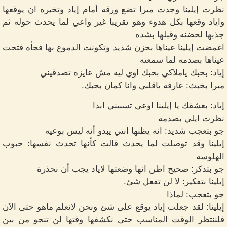
نظرت إيلينا وجدت ميرا تضع ورقه أمام إياد وتخبره ان يوقعها
واياد وقعها بكل هدوء وهو تقريبا غير واعي لما يحدث حوله ثم
جذبها لحضنه وقبلها بشده
اغمضت إيلينا عيناها بحزن شديد وتكونت الدموع بها فجأه فتحت
عيناها بصدمه لما سمعته
إياد: بحبك ياملاكي بحبك اوي ليه مش عايزه تصدقيني
ميرا بخبث: عارفه ياقلبي وانا كمان بحبك.
إياد: بعشقك يا إيلينا اوعي تسبيني ابدا
نظرت ايلي بصدمه
جو بتعجب شديد: انه يظنها انتي يبدو أنه ليس بوعيه
إيلينا وقد توصلت لما يحدث قالت كأنها تحدث نفسها: حبوب
الهلوسه
جو بتذكر: صحيح اظن انها وضعتها لاياد يجب أن نحذرة
إيلينا بتفكير: لا لن تفعل شئ.
جو بتعجب: لماذا
إيلينا: لقد جعلت إياد يوقع على شئ ونحن لانعلم ماهو حتى الآن
فلننتظر الوقت المناسب حتى نكشفها وقتها لن تنجو من بين