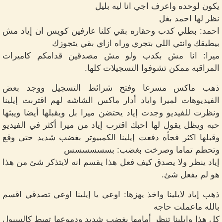
يكون لوحده واعرف اجي انا ليه بليل
نظر لها احمد بغل
احمد: بطلي كدب وحقاره بقي كلنا عارفين كويس ان إياد مش
بيطيقك وانتي اللي بتجري وراه ازاي بقي يتجوزك
ميرا: انا مش بكدب ولو مش مصدقين قدامكم كاميرات
المراقبه ممكن تشوفوا التسجيلات كلها.
ذهب ماكس مسرعا وفتح شرائط التسجيل ووجد بعض
الفيديوهات لميرا واياد أدار ماكس الشاشه لهم اقتربت إيلينا
ونظرت للفيديو وجدت إياد يحتضن ميرا بل ويقبلها أيضا ويبثها
حبه ويظل يقول لها احبك اقترب إياد من ميرا أكثر في الفيديو
وقبلها اكثر فجأه دفعت إيلينا الكمبيوتر بغضب شديد حتى وقع
وتحطم تماما وصرخت بغضب: بسسسسسس
إياد ينظر ولا يصدق كيف فعل هذا يقسم انه لايتذكر شئ من هذا
هو لم يفعل شئ.
ذهب إياد لايلينا واخذ يهزها: اوعي يا إيلينا اوعي تصدقي اقسم
بالله ماعملت حاجه
كل هذا وايلينا تنظر أمامها بغضب شديد ودموعها تهبط كالسيول