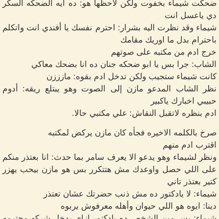
ضحكت شيماء بخفوت ولكن لاحظها هو: ده ايه الضحكه السكر
دي ياعسل انت
شيماء وقد نظرت اليه بشرار: احترم نفسك يا أفندي انت واتكلم
باحترام بدل ما اوريك مقامك
خرج ادم من مكتبه على صوتهم
الشاب: جرا بس يا ابو ضحكه جنان ده انا بضحك معاكي
كانت شيماء ستجيب ولكن تدخل ادم بقوه: مازززن
نظر الشاب المدعو مازن إلى الصوت وهو يبتلع ريقه: أدوم
حبيبي اخبارك ياكبير
ادم بنظره لاتقبل النقاش: علي مكتبي حالا.
صرخ بالكلمه الاخيره فجأه كان مازن يركض لمكتبه
اقترب ادم منهم
ونظر لشيماء وهو يدعو الا يعرف سامر بما حدث: انا بعتذر منكم
على اللي حصل واوعدك مش هتتكرر بس هو مازن بيحب يهزر
كتير بعتذر تاني
شيماء: لا يادكتور ده مش ذنب حضرتك عشان تعتذر
دينا: ايوه هو اللي حيوان وأهله معرفوش يربوه
شيماء: بس مين الشخص ده يادكتور ازاي يدخل شركه محترمه