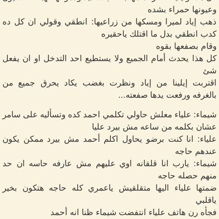
وعيونها حمراء بشده
ذهب إياد لميرا ومسكها من زراعيها: انطقي وقولي ان كل ده
كدب انطقي بدل ما اقتلك ياحقيره
وقام بصفعها بقوه
كل هذا يحدث أمام الجميع ولا يستطيع احد التدخل او ان يفعل
شئ
اقتربت إيلينا من إياد ونظرت بغضب يكاد يحرق جميع من
بالغرفه ورفعت يدها صفعته...
شيماء: علياء معلش حاولي تكلمي احمد كده وتسأليه على سامر
عشان بكلمه من ساعه مش بيرد عليا
علياء: انا كنت برضو يحاول اكلم أحمد مش بيرد ممكن يكون
عندهم حاجه
شيماء: يارب انا قلقانه اوي عليهم مش عارفه حاسه ان حد
منهم حصله حاجه
ضمتها علياء اليها متقلقيش ياعمري كله حاجه هتكون بخير
ياقلبي
فجأه رن هاتف علياء انتفضت شيماء ظنا انه أحمد