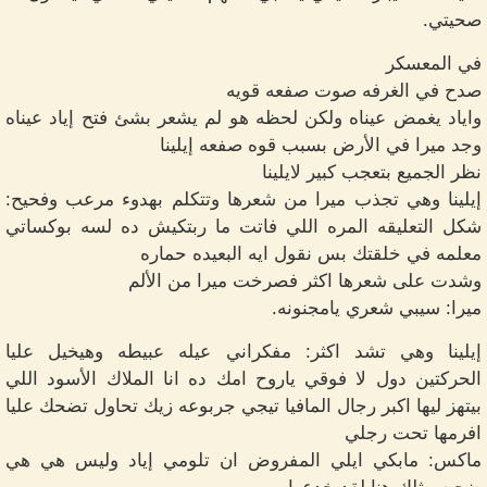
صحيتي.
في المعسكر
صدح في الغرفه صوت صفعه قويه
واياد يغمض عيناه ولكن لحظه هو لم يشعر بشئ فتح إياد عيناه
وجد ميرا في الأرض بسبب قوه صفعه إيلينا
نظر الجميع بتعجب كبير لايلينا
إيلينا وهي تجذب ميرا من شعرها وتتكلم بهدوء مرعب وفحيح:
شكل التعليقه المره اللي فاتت ما ربتكيش ده لسه بوكساتي
معلمه في خلقتك بس نقول ايه البعيده حماره
وشدت على شعرها اكثر فصرخت ميرا من الألم
ميرا: سيبي شعري يامجنونه.
إيلينا وهي تشد اكثر: مفكراني عيله عبيطه وهيخيل عليا
الحركتين دول لا فوقي ياروح امك ده انا الملاك الأسود اللي
بيتهز ليها اكبر رجال المافيا تيجي جربوعه زيك تحاول تضحك عليا
افرمها تحت رجلي
ماكس: مابكي ايلي المفروض ان تلومي إياد وليس هي هي