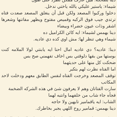
شيماء: ياستير عليكي يالله ياختي ندخل.
دخلوا وركبوا المصعد ولكن قبل أن ينغلق المصعد صعدت فتاه
ترتدي جيب فوق الركبه وقميص مفتوح ويظهر مفاتنها وشعرها
اشقر وذات عيون خضراء وبيضاء
دينا بهمس لشيماء: ايه كائن الكراميل ده
شيماء وهي تنظر لها: مش اوي كده دي عاديه.
دينا: عاديه؟ دي عاديه امال احنا ايه يابنتي لولا الملامه كنت
بوستها من بقها دلوقتي بس اخاف تفهمني صح بس
ضحكت كل منها على حديثهما
اما الفتاه نظرت لهم بتكبر
توقف المصعد وخرجت الفتاه لنفس الطابق معهم ودخلت لاحد
المكاتب
سارت الفتاتان وهم لا يعرفون شئ في هذه الشركه الضخمة
فجأه جاء شاب من خلفهما وانتبه لهما
الشاب: ايه ياقمامير تايهين ولا حاجه
دينا بهمس: قمامير روح اللهي يجبر بخاطرك.