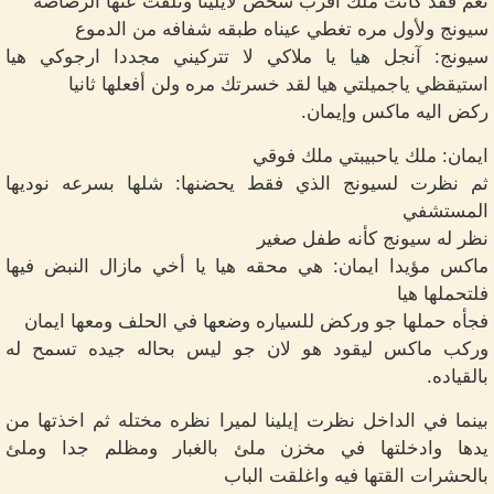
نعم فقد كانت ملك أقرب شخص لايلينا وتلقت عنها الرصاصه
سيونج ولأول مره تغطي عيناه طبقه شفافه من الدموع
سيونج: آنجل هيا يا ملاكي لا تتركيني مجددا ارجوكي هيا
استيقظي ياجميلتي هيا لقد خسرتك مره ولن أفعلها ثانيا
ركض اليه ماكس وإيمان.
ايمان: ملك ياحبيبتي ملك فوقي
ثم نظرت لسيونج الذي فقط يحضنها: شلها بسرعه نوديها
المستشفي
نظر له سيونج كأنه طفل صغير
ماكس مؤيدا ايمان: هي محقه هيا يا أخي مازال النبض فيها
فلتحملها هيا
فجأه حملها جو وركض للسياره وضعها في الحلف ومعها ايمان
وركب ماكس ليقود هو لان جو ليس بحاله جيده تسمح له
بالقياده.
بينما في الداخل نظرت إيلينا لميرا نظره مختله ثم اخذتها من
يدها وادخلتها في مخزن ملئ بالغبار ومظلم جدا وملئ
بالحشرات القتها فيه واغلقت الباب