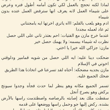
لماذا لكنه تحجج بالعمل لكي تكون أمامه أطول فتره وعرض
على شيماء العمل لانه يعرف انها سترفض العمل عنده بدون
شيماء
ادم وهو يلعب بالقلم: اااه ياتري اخرتها ايه يامجنناني
ثم عاد لعمله مجددا
عندما خرج مازن مع الفتيات: احم بعتذر تاني على اللي حصل
نظرت له شيماء ببسمه: ولا يهمك حصل خير
مازن: جزاكي الله خيرا يا اختي.
ضحكت دينا عليه: ايه اللي حصل من شويه قمامير ودلوقتي
اخوتي في الإسلام
مازن بجديه مضحكه: أختاه لقد تسرعنا في اتخاذنا هذا الطريق
ضحك الجميع عليه.
تسمر الجميع مكانه وهو ينظر لما حدث فجأه وجدوا سيونج
يركض وهو يصرخ آنجل
سقطت ملك بعد إصابته بالرصاصه واصطتدمت راسها بالأرض
بشده. ركض إليها جو وحمل راسها ووضعها على قدمه