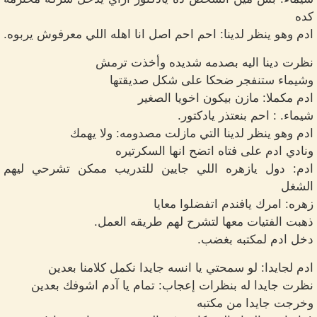
كده
ادم وهو ينظر لدينا: احم احم اصل انا اهله اللي معرفوش يربوه.
نظرت دينا اليه بصدمه شديده وأخذت ترمش
وشيماء ستنفجر ضحكا على شكل صديقتها
ادم مكملا: مازن بيكون اخويا الصغير
شيماء. : احم بنعتذر يادكتور.
ادم وهو ينظر لدينا التي مازلت مصدومه: ولا يهمك
ونادي ادم على فتاه اتضح انها السكرتيره
ادم: دول يازهره اللي جايين للتدريب ممكن تشرحي ليهم
الشغل
زهره: امرك يافندم اتفضلوا معايا
ذهبت الفتيات معها لتشرح لهم طريقه العمل.
دخل ادم لمكتبه بغضب.
ادم لجايدا: لو سمحتي يا انسه جايدا نكمل كلامنا بعدين
نظرت جايدا له بنظرات إعجاب: تمام يا آدم اشوفك بعدين
وخرجت جايدا من مكتبه