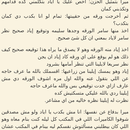
ميرا بتمثيل الحزن: اخص عليك يا اياد بتكلمني كده قدامهم
وتكذبني كمان
ثم أخرجت ورقه من حقيبتها: تمام لو انا بكدب دي كمان
بتكدب؟
اخذ منها سامر الورقه وجدها سليمه وتوقيع إياد صحيح نظر
سامر لاياد بمعني ان كل شئ صحيح.
اخذ إياد منه الورقه وهو لا يصدق ما يراه هذا توقيعه صحيح كيف
ذلك هو لم يوقع على اي ورقه كاد إياد ان يجن
نظر سريعا لايلينا التي تنظر أمامها بشرود
إياد وهو يمسك إيلينا من زراعيها: اقسملك بالله ما عرف حاجه
عن اللي بتقول عنه والله اول مره اشوف الورقه دي مش
عارف ازاي خدت توقيعي بس والله ماعرف حاجه
إيلينا ردي بالله عليكي متسكتيش كده
نظرت له إيلينا نظره خاليه من اي مشاعر.
ميرا بدفاع عن نفسها: انا مش بكدب يا اياد ولو مش مصدقين
شوفوا الكاميرات اللي في المكتب كل ليله كنت بنام معاه وهو
اللي كان بيطلبني مسألتوش نفسكم ليه بينام في المكتب عشان