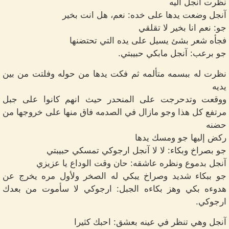
نظرت آنجل اليه
آنجل وضعت يدها على خده: نعم، هل انت بخير
جو: نعم انا بخير لا تقلقي
فجأه شعر بشئ يسيل على يده التي تحتضنها
جو برعب: آنجل مابكي حبيبتي.
نظرت له ببسمه متألمه ثم فكت يدها من حوله وفلتت من بين
يديه
ووقعت وتدحرجت على المنحدر حيث انهم كانوا على جبل
مرتفع كل هذا وجو مازال في الصدمه فاق منها على خروجها من
حضنه
ركض إليها جو ومسك يدها
جو بصراخ وبكاء: لا لا آنجل ارجوكي تمسكي حبيبتي
آنجل بدموع ونظره عاشقه: حان وقت الوداع يا عزيزي
جو ببكاء شديد وصراخ يبكي له الصخر ولأول مره يخرج عن
هدوءه بكي وهز بكاءه الجبل: ارجوكي لا سأموت من بعدك
ارجوكي.
آنجل وهي تنظر في عينه بعشق: احبك كثيرا