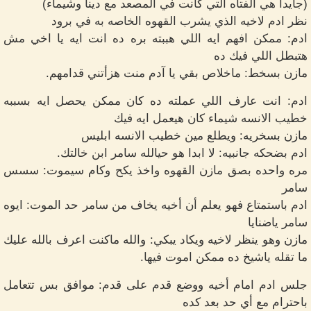
(جايدا هي الفتاه التي كانت في المصعد مع دينا وشيماء)
نظر ادم لاخيه الذي يشرب القهوه الخاصه به في برود
ادم: ممكن افهم ايه اللي هببته بره ده انت ايه يا اخي مش
هتبطل اللي فيك ده
مازن بسخط: ماخلاص بقي يا آدم منت هزأتني قدامهم.
ادم: انت عارف اللي عملته ده كان ممكن يحصل ايه بسببه
خطيب الانسه شيماء كان هيعمل ايه فيك
مازن بسخريه: ويطلع مين خطيب الانسه ابليس
ادم بضحكه جانبيه: لا ابدا هو حيالله سامر ابن خالتك.
مره واحده بصق مازن القهوه واخذ يكح وكام سيموت: سسس
سامر
ادم باستمتاع فهو يعلم أن أخيه يخاف من سامر حد الموت: ايوه
سامر ياضنايا
مازن وهو ينظر لاخيه ويكاد يبكي: والله ماكنت اعرف بالله عليك
ما تقله ياشيخ ده ممكن اموت فيها.
جلس ادم امام أخيه ووضع قدم على قدم: موافق بس تتعامل
باحترام مع أي حد بعد كده