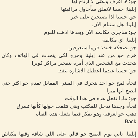
جو: لا أعرف ولكني لا ارتاح لها
إيلينا: حسنا لاتقلق سأحاول مراقبتها
جو: حسنا اذا تصبحين على خير
إيلينا: هل ستنام الان.
جو: ساجري مكالمه الان وبعدها اذهب للنوم
إيلينا: اي مكالمه
جو بضحكه خبث: قريبا ستعرفين
خرج جو من عند إيلينا وخرج لكي يتحدث في الهاتف وكان
يتحدث مع الشخص الذي أمره بتفجير مراكز كوبرا
جو: حسنا عندما اعطيك الاشاره تنفذ.
فجأه لمح جو احد يتحرك في المبني المقابل تقدم جو اكثر حتى
اتضح انها ميرا
جو: ماذا تفعل هذه في هذا الوقت
فجأه وجدها تدخل للمكتب وهي تتلفت حولها كأنها تسرق
ذهب جو لغرفته وهو يفكر فيما تفعله هذه الفتاه
Back.
إيلينا: تاني يوم الصبح جو قالي على اللي شافه وقتها مكناش