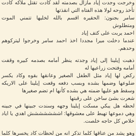
وخرجت وجدت إياد مازال بصدمته لقد كادت تقتل ملاكه كادت
تأخذ روحه لولا هذه الفتاه التي انقذتها
سامر بجنون: الحقيره اقسم بالله لخليها تتمني الموت
ومتطلوش
احمد يربت على كتف إياد
عندما دخلت ميرا مجددا اخذ احمد سامر وخرجوا ليتركوهم
وحدهم.
ذهبت إيلينا إلى إياد وجدته ينظر أمامه بصدمه كبيره وقفت
أمامه وفتحت زراعيها له
ركض لها إياد مثل الطفل الصغير وعانقها بقوه وكاد يكسر
ضلوعها وضمها بشده وبسب دفعه وقعت إيلينا على الاريكه
وسقط هو عليها ضمته هي بشده كأنها ام تضم صغيرها
شعرت بشئ ساخن على رقبتها
لحظه هل يبكي مسكت إيلينا وجهه وسندت جبينها في جبينه
وهي دموعها تهبط على معشوقها: اششششششش اهدي يا اياد
خلاص كل حاجه خلصت.
وهو يشد من عناقها كلما تذكر انه من لحظات كاد يخسرها كلما