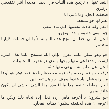
ابتعد عنها: لا ترتدي هذه الثياب في العمل مجددا انتي تفقديني
تركيزي
ضحكت انجل: وما ذنبي انا
نظر لها جو بسخط
انجل وقد عادت لجديتها: اذن ماذا تبقي
جو: تبقي خطوه واحده ونجربه
انجل: اتمني حقا ان تنجح هذه المهمه لأنها ان فشلت فايلينا
ستتدمر.
جو وهو ينظر أمامه بحزن: بإذن الله ستنجح إيلينا هذه المره
ليست وحدها هي معها زوجها والذي هو عقرب المخابرات
انجل: هل تظن انه سيبقي معها دائما
توقف جو عما يفعله وقد فهم مقصدها وللحق فقد توتر هو أيضا
من رده فعل إياد عندما يعرف: جو هل تقصدين...
انجل مقاطعه: نعم هذا ما اقصده هذا الشئ اخشي ان يكون
عائق بينهم
جو بشرود: لا أعرف ماهي رده فعل إياد تجاه ذلك ولكن ما
اعرفه ان هذه الحقيقه ستكون بمثابه انفجار...