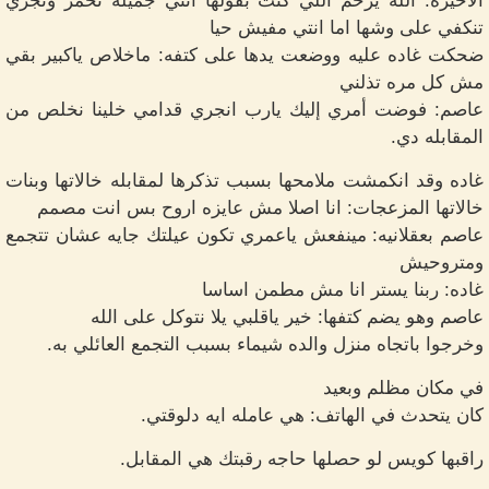
الاخيره: الله يرحم اللي كنت بقولها انتي جميله تحمر وتجري
تنكفي على وشها اما انتي مفيش حيا
ضحكت غاده عليه ووضعت يدها على كتفه: ماخلاص ياكبير بقي
مش كل مره تذلني
عاصم: فوضت أمري إليك يارب انجري قدامي خلينا نخلص من
المقابله دي.
غاده وقد انكمشت ملامحها بسبب تذكرها لمقابله خالاتها وبنات
خالاتها المزعجات: انا اصلا مش عايزه اروح بس انت مصمم
عاصم بعقلانيه: مينفعش ياعمري تكون عيلتك جايه عشان تتجمع
ومتروحيش
غاده: ربنا يستر انا مش مطمن اساسا
عاصم وهو يضم كتفها: خير ياقلبي يلا نتوكل على الله
وخرجوا باتجاه منزل والده شيماء بسبب التجمع العائلي به.
في مكان مظلم وبعيد
كان يتحدث في الهاتف: هي عامله ايه دلوقتي.
راقبها كويس لو حصلها حاجه رقبتك هي المقابل.