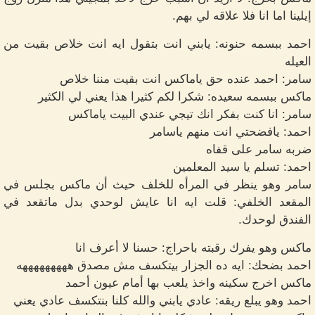
إيلينا اما انا فلا علاقه لي بهم.
احمد ببسمه حنونه: يابني انت بتقول ايه انت خلاص بقيت من
العيله
سامر: احمد عنده حق ياماكس انت بقيت مننا خلاص
ماكس ببسمه سعيده: شكرا لكم كثيرا هذا يعني لي الكثير
سامر: انا كنت بفكر انك تيجي عندي البيت ياماكس
احمد: يافضحتي انت منهم ياسامر
ضربه سامر على قفاه
احمد: تسلم يا سيد المعلمين
سامر وهو ينظر في المرأه للخلف حيث أن ماكس بجلس في
المقعد الخلفي: قلت ايه انا عايش لوحدي بدل ماتقعد في
الفندق لوحدك.
ماكس وهو يفرك رقبته باحراج: حسنا لا أعرف انا
احمد بضحك: ايه ده الجزار بيتكسف مش مصدق هههههههههه
ماكس اخرج سكينه واخذ يلعب بها أمام عيون أحمد
احمد وهو يبلع ريقه: عادي يابني والله كلنا بنتكسف عادي يعني