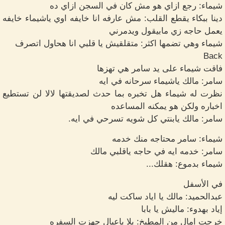
شيماء: رجع ازاي هو مش كان في السجن ازاي ده
دينا ببكاء يقطع القلب: مش عارفه انا خايفه اوي ياشيماء خايفه
يعمل حاجه زي مابيقول ويدمرني
شيماء وهي تضمها اكثر: متقلقيش يا قلبي انا هحاول اتصرف
Back
فاقت شيماء على يد سامر هي تهزها
سامر: مالك ياشيماء سرحانه في ايه
نظرت له شيماء هل تخبره بما حدث لصديقتها لالا لن تستطيع
اخباره ولكن هو يمكنه المساعده
سامر: مالك يابنتي كل شويه تسرحي في ايه.
شيماء: سامر محتاجه منك خدمه
سامر: خدمه ايه في حاجه ياقلبي مالك
شيماء بدموع: هقلك...
في الأسفل
عبدالحميد: مالك يا اياد ساكت ليه
إياد بهدوء: ماليش يا بابا
خرجت امال من المطبخ: يلا ياعيال جهزت السفره