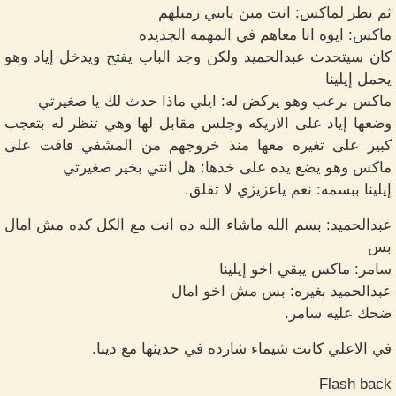
ثم نظر لماكس: انت مين يابني زميلهم
ماكس: ايوه انا معاهم في المهمه الجديده
كان سيتحدث عبدالحميد ولكن وجد الباب يفتح ويدخل إياد وهو
يحمل إيلينا
ماكس برعب وهو يركض له: ايلي ماذا حدث لك يا صغيرتي
وضعها إياد على الاريكه وجلس مقابل لها وهي تنظر له بتعجب
كبير على تغيره معها منذ خروجهم من المشفي فاقت على
ماكس وهو يضع يده على خدها: هل انتي بخير صغيرتي
إيلينا ببسمه: نعم ياعزيزي لا تقلق.
عبدالحميد: بسم الله ماشاء الله ده انت مع الكل كده مش امال
بس
سامر: ماكس يبقي اخو إيلينا
عبدالحميد بغيره: بس مش اخو امال
ضحك عليه سامر.
في الاعلي كانت شيماء شارده في حديثها مع دينا.
Flash back