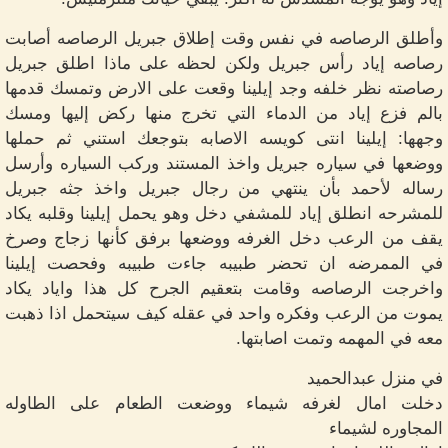
وأطلق الرصاصه في نفس وقت إطلاق جبريل الرصاصه أصابت
رصاصه إياد رأس جبريل ولكن لحظه على ماذا اطلق جبريل
رصاصته نظر خلفه وجد إيلينا وقعت على الارض وتمسك قدمها
بالم فزع إياد من الدماء التي تخرج منها ركض إليها ومسك
وجهها: إيلينا انتى كويسه الاصابه بتوجعك استني ثم حملها
ووضعها في سياره جبريل واخذ المستند وركب السياره وأرسل
رساله لأحمد بأن ينتهي من رجال جبريل واخذ جثه جبريل
للمشرحه انطلق إياد للمشفي دخل وهو يحمل إيلينا وقلبه يكاد
يقف من الرعب دخل الغرفه ووضعها برفق كأنها زجاج وصرخ
في الممرضه ان تحضر طبيبه جاءت طبيبه وفحصت إيلينا
واخرجت الرصاصه وقامت بتعقيم الجرح كل هذا واياد يكاد
يموت من الرعب وفكره واحد في عقله كيف سيتحمل اذا ذهبت
معه في المهمه وتمت اصابتها.
في منزل عبدالحميد
دخلت امال لغرفه شيماء ووضعت الطعام على الطاوله
المجاوره لشيماء