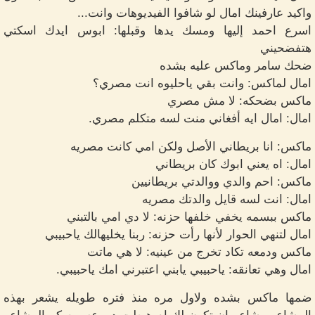
واكيد عارفينك امال لو شافوا الفيديوهات وانت...
اسرع احمد إليها ومسك يدها وقبلها: ابوس ايدك اسكتي
هتفضحيني
ضحك سامر وماكس عليه بشده
امال لماكس: وانت بقي ياحليوه انت مصري؟
ماكس بضحكه: لا مش مصري
امال: امال ايه أفغاني منت لسه متكلم مصري.
ماكس: انا بريطاني الأصل ولكن امي كانت مصريه
امال: اه يعني ابوك كان بريطاني
ماكس: احم والدي ووالدتي بريطانيين
امال: انت لسه قايل والدتك مصريه
ماكس ببسمه يخفي خلفها حزنه: لا دي امي بالتبني
امال لتنهي الحوار لأنها رأت حزنه: ربنا يخليهالك ياحبيبي
ماكس ودمعه تكاد تخرج من عينيه: لا هي ماتت
امال وهي تعانقه: ياحبيبي يابني اعتبرني امك ياحبيبي.
ضمها ماكس بشده ولاول مره منذ فتره طويله يشعر بهذه