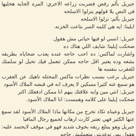
جبريل بألم رفض فضربت زراعه الاخري: المره الجايه هخليها
في النص يلا قولهم ينزلوا الاسلحه
جبريل بألم: نزلوا الاسلحه
ايلينا: ايه هي كلمه السر بتاعت الخزنه.
جبريل: انسي لو فيها حياتي مش هقول
ضحكت إيلينا: شايف اللي هناك ده
واشارت لماكس: ده احب حاجه عنده يعذب ضحاياه بطريقه
بشعه وده يعتبر اقل حاجه ممكن تتعمل فيك تخيل لو سلمتك
للعقرب بنفسه ها
جبريل برعب بسبب نظرات ماكس المختله ناهيك عن العقرب
هو سمع عنه كثيرا مسكين لا يعرف انه في قبضه الملاك الأسود
جبريل: انتي مين وايه علاقتك بيهم انا ممكن ادفعلك اكتر
ضحكت إيلينا على كلامه وهمست: انا الملاك الأسود.
جبريل وعيناه تكاد تخرج من مكانها ماذا الملاك الأسود لقد سمع
عنها الكثير فهي تعتبر كارت ارهاب لجميع رجال المافيا
جبريل وهو يبتلع ريقه بخوف شديد فهو في موقف لايحسد عليه:
هقول بس توعديني متعمليش حاجه