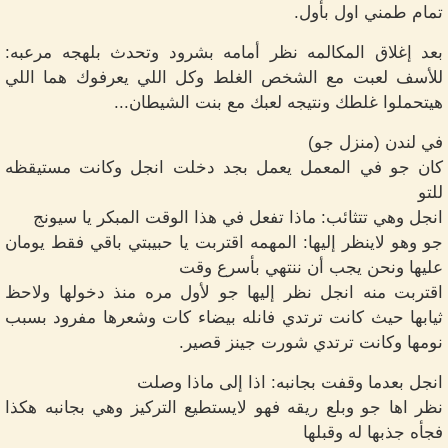
تمام طمني اول بأول.
بعد إغلاق المكالمه نظر أمامه بشرود وتحدث بلهجه مرعبه:
للأسف لعبت مع الشخص الغلط وكل اللي يعرفوك هما اللي
هيتحملوا غلطك ونتيجه لعبك مع بنت الشيطان...
في لندن (منزل جو)
كان جو في المعمل يعمل بجد دخلت انجل وكانت مستيقظه
للتو
انجل وهي تتثائب: ماذا تفعل في هذا الوقت المبكر يا سيونج
جو وهو لاينظر إليها: المهمه اقتربت يا حبيبتي باقي فقط يومان
عليها ونحن يجب أن ننتهي بأسرع وقت
اقتربت منه انجل نظر إليها جو لأول مره منذ دخولها ولاحظ
ثيابها حيث كانت ترتدي فانله بيضاء كات وشعرها مفرود بسبب
نومها وكانت ترتدي شورت جينز قصير.
انجل بعدما وقفت بجانبه: اذا إلى ماذا وصلت
نظر اها جو وبلع ريقه فهو لايستطيع التركيز وهي بجانبه هكذا
فجأه جذبها له وقبلها