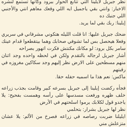
نظر جبريل لايلينا التي تتابع الحوار ببرود وكأنها تستمع لنشره
الاخبار: وانتي بقي ياجميل ايه اللي وقعك معاهم انتي والأجنبي
اللي جنبك ده
إيلينا: ربك بقي لما يريد.
ضحك جبريل عليها: انا قلت الليله هتكوني مشرفاني في سريري
وفعلا هيحصل بس لما تشوفي صحابك وهما بيتقطعوا قدام عينك
سامر بكل برود: لو مكانك مكنتش فكرت اتهور بصراحه
أشار جبريل لرجاله بالتقدم ولكن في لحظه واحده وجد اثنان
منهم مسطحين على الارض نظر إليهم وجد سكاكين مغروزه في
رقبتهم
ماكس: نعم هذا ما اسميه حفله حقا.
فجأه ركضت إيلينا إلى جبريل بسرعه كبير وقامت بجذب زراعه
خلف ظهره ورفعت مسدسها على رأسه وهمست بفحيح: يلا
ياجدو قول لكلابك يرموا اسلحتهم في الأرض
نظر لها جبريل بشرار: بتحلمي
ايليلنا ضربت رصاصه في زراعه فصرخ من الألم: يلا عشان
متزعلش مني