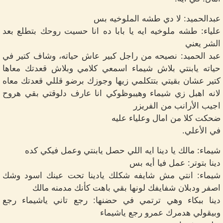
عبدالحميد: لا دي طشه الملوخيه بس
علياء: طشه ملوخيه ايه يا بابا ده انا حسيت روحك بتطلع بعد
الشر يعني
عبد الحميد: نصيحه من راجل كبير عاش حياته، وشاف كتير في
حياته يابنتي بلاش شيماء اسمعي كلامي وبلاش قعدتك معاها
كتير عشان بقيتي بتتكلمي زيها وجوزك برضو قللي قعدتك معاه
لانه اهبل زي شيماء وهيبوظوكي انا عارف دلوقتي بقي هروح
اجيب الأرانب من الفريزر
ضحكت كلا من امال وعلياء عليه
في الأعلي.
شيماء: مالك يا دينا ايه اللي حصل يابنتي وعمل فيكي كده
دينا بتوتر: عمل فيا أيه بس
شيماء: انتي مش شايفه شكلك يادينا تحت عينك اسود وشك
اصفر ودبلان شفايفك لونها بقي باهت كأنك مدمنه مالك
دينا ببكاء وهي ترتمي في حضنها: رجع تاني ياشيماء رجع
وبيقولي هدمرك عمرو رجع ياشيماء