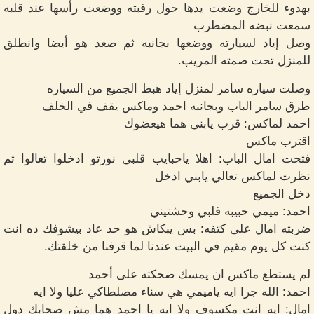
بهدوء للخارج وضعت يدها حول رقبته ووضعت رأسها عند قلبه
سمعت نبضه المضطرب
وصل إياد لسيارته ووضعها بجانبه ثم صعد هو أيضا وانطلق
للمنزل تحت صمته المريب.
وصلت سياره سامر لمنزل إياد هبط الجميع من السياره
طرق سامر الباب وبجانبه احمد وماكس يقف في الخلف
احمد لماكس: قرب يابني هما هيعضوك
اقترب ماكس
فتحت امال الباب: اهلا ياحبايب قلبي نورتو ادخلوا تعالوا ثم
نظرت لماكس تعالي يابني ادخل
دخل الجميع
احمد: ميمي حبيبه قلبي وحشتيني
ضربته امال على كتفه: بس يبكاش هو حد عاد بيشوفك ده انت
كنت كل يوم مقيم في البيت عندنا لما قرفنا من خلقتك.
لم يستطع ماكس ان يمسك ضحكته على أحمد
احمد: الله جرا ايه ياميمي هي سناء مصلطاكي عليا ولا ايه
امال: ايه انت مكسوف ولا ايه يا احمد هما مش صحابك دول