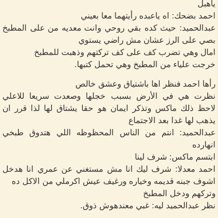
ياهبل
احمد بضحك: اه ياعبده رأيتهما معا بعيني
عبدالحميد: حيث كده بقي روحي وانت معديه من على المطبخ
بصي على الرز عشان مش راضي يستوي
امال وهي تضرب كف على كف تركتهم وذهبت للمطبخ
خرجت علياء من المطبخ وهي تحمل كتبها.
رأها احمد فنظر اها باشتياق وعشق خالص
نظرت هي في الأرض بسبب خجلها وصعدت سريعا للاعلي
لاحظ ذلك ماكس وتذكر ايمان هو حقا يشتاق لها لذا قرر ان
يذهب لها غدا بعد الاجتماع
عبدالحميد: انتم من الناس المحظوظه اللي هتدوق طبخي
انهارده
ابتسم ماكس: شرف لينا
احمد معدلا: شرف ليك انا مش مستغني عن عمري انا هدخل
اشوف جبنه قديمه وخياره ورغيف عيش اكرملي من الاكل ده
وتركهم ودخل المطبخ
نظر عبدالحميد ليه: غبي معندهوش ذوق.