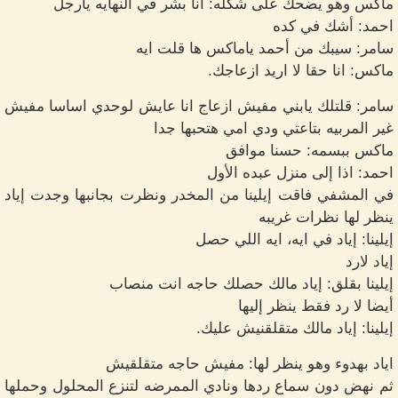
ماكس وهو يضحك على شكله: انا بشر في النهايه يارجل
احمد: أشك في كده
سامر: سيبك من أحمد ياماكس ها قلت ايه
ماكس: انا حقا لا اريد ازعاجك.
سامر: قلتلك يابني مفيش ازعاج انا عايش لوحدي اساسا مفيش
غير المربيه بتاعتي ودي امي هتحبها جدا
ماكس ببسمه: حسنا موافق
احمد: اذا إلى منزل عبده الأول
في المشفي فاقت إيلينا من المخدر ونظرت بجانبها وجدت إياد
ينظر لها نظرات غريبه
إيلينا: إياد في ايه، ايه اللي حصل
إياد لارد
إيلينا بقلق: إياد مالك حصلك حاجه انت منصاب
أيضا لا رد فقط ينظر إليها
إيلينا: إياد مالك متقلقنيش عليك.
اياد بهدوء وهو ينظر لها: مفيش حاجه متقلقيش
ثم نهض دون سماع ردها ونادي الممرضه لتنزع المحلول وحملها