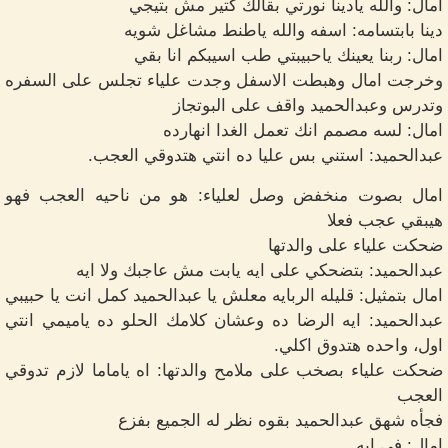
امال: والله يادينا نورتي بقالك كتير مش بتيجي
دينا بابتسامه: اسفه والله ياطنط مشاغل شويه
امال: ربنا يعينك ياحبيبتي طب اسيبكم انا بقي
وخرجت امال وهبطت الاسفل وجدت علياء تجلس على السفره
وتدرس وعبدالحميد واقف على البوتجاز
امال: لسه مصمم انك تعمل الغدا انهارده
عبدالحميد: استني بس عليا ده انتي هتدوقي العجب.
امال بصوت منخفض وصل لعلياء: هو من ناحيه العجب فهو
هيبقي عجب فعلا
ضحكت علياء على والدتها
عبدالحميد: بتضحكي على ايه يابت مش عاجبك ولا ايه
امال بتمثيل: قليله الربايه معلش يا عبدالحميد كمل انت يا حبيبي
عبدالحميد: ايه الرضا ده وعشان كلامك الحلو ده ياميمي انتي
اول، واحده هتدوق اكلي.
ضحكت علياء بصخب على ملامح والدتها: اه ياماما لازم تدوقي
العجب
فجأه شهق عبدالحميد بقوه نظر له الجميع بفزع
امال: في ايه.