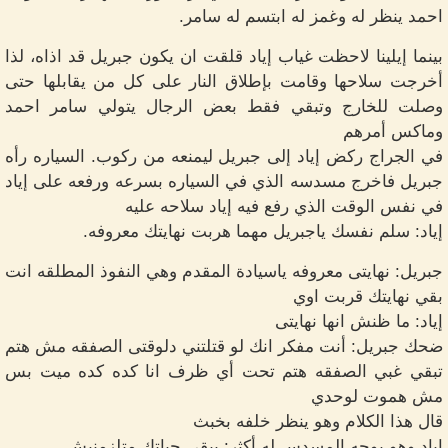
احمد ينظر له وغمز له ابتسم له سامر.
بينما إيلينا لاحظت غياب إياد قلقت ان يكون جبريل قد اذاه، لذا
أخرجت سلاحها وقامت بإطلاق النار على كل من يقابلها حتى
وصلت للخارج وتبقي فقط بعض الرجال يتولي سامر احمد
وماكس أمرهم
في الجراج ركض إياد إلى جبريل ليمنعه من ركوب. السياره رأه
جبريل فاخرج مسدسه الذي في السياره بسرعه ورفعه على إياد
في نفس الوقت الذي رفع فيه إياد سلاحه عليه
إياد: سلم نفسك ياجبريل مهما هربت نهايتك معروفه.
جبريل: نهايتى معروفه ياسيادة المقدم وهي النفوذ المطلقه انت
بقي نهايتك قربت اوي
إياد: ما ظنش انها نهايتى
ضحك جبريل: أنت مفكر انك لو قتلتني دلوقتى الصفقه مش هتم
تبقي غبي الصفقه هتم تحت أي ظرف انا كده كده ميت بس
مش هموت لوحدي
قال هذا الكلام وهو ينظر خلفه بخبث
إياد وهو يوجه المسدس له أكثر: يبقي حياتك متلزمنيش.