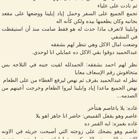
ثم نادت على علياء
تجمع الجميع على السفر وحمل إياد إيلينا ووضعها على مقعد
بجانبه وكان يطعمها بيده ولكن كأنه اله
وايلينا لاتعرف ماذا حدث له هو فقط صامت منذ أن استيقظت
في المشفي
وضعت امال الاكل وهي تنظر لهم بشفقه
عبدالحميد دوقوا بقي الاكل ده عمايلي انا لوحدي.
نظر لهم احمد بشفقه: الحمدلله لقيت جبنه في التلاجه بس
متخافوش رقم الإسعاف معايا
نظر له عبدالحميد بقرف ثم نهص ليرفع الغطاء من على الطعام
نهض الجميع ماعدا إياد وايلينا ليروا الطعام وخرجت أعينهم من
الصدمه...
غاده: يلا ياعاصم هنتأخر
عاصم وهو يقفل القميص: حاضر انا جاهز اهو يلا
غاده بغمزه: ايه القمر ده
عاصم وهو يضحك على زوجته التي أصبحت جريئه في الاونه