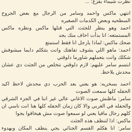
نظرت شيماء بفزع: ...
انتهي ماكس واحمد وسامر من الرجال مع بعض الجروح
السطحيه وبعض الكدمات الصغيره
احمد وهو ينظر للجثث التي قتلها ماكس ونظره ماكس
المستمتعه: انا بدأت اخاف منك بجد
ضحك ماكس: لماذا يارجل انا فقط استمتع
احمد: ماهو اللي يشوف تفاهتك وانت بتتكلم دايما ميشوفش
شكلك وانت بتعملهم شاورما دلوقتي
ابتسم سامر عليهم: لازم دلوقتي نتخلص من الجثث دي عشان
محدش يلاحظ.
احمد بسخريه: هو يعني بعد الحرب دي محدش لاحظ اكيد
الحفله كلها سمعت الصوت
سامر: ماظنش صوت الاغاني عالي غير اننا في الجزء الشرقي
والحفله في الغربي والا كان زمان الحفله كلها هنا انت ناسي ان
كلهم رجال مافيا يعني لو سمعوا صوت مش هيخافوا يجوا
ماكس: اذا لننظف هذه الجثث
سامر: انا هكلم القسم الجنائي يجي ينظف المكان وبهدوء