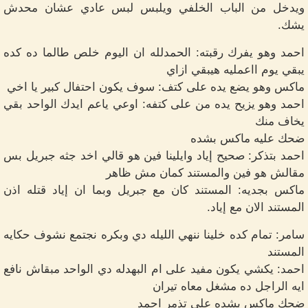
ويدخل من الباب الخلفي ويلبس لبس عادي عشان محدش
يشك.
احمد وهو يفرك رقبته: الحمدلله ان اليوم خلص طالما ده كده
يبقي يوم ااعمليه هيبقي ازاي
ماكس وهو يضع يده على كتف: سوف يكون احتفال كبير يا اخي
احمد وهو يزيح يده من على كتفه: اوعي ياعم ايدك الواحد بقي
يخاف منك
ضحك عليه ماكس بشده
احمد بتذكر: صحيح إياد وايلينا فين هو قالي اخد جثه جبريل بس
مقالش هو فين والمستند كمان مش ظاهر
ماكس بجديه: المستند كان مع جبريل وبما ان إياد قتله اذن
المستند الان مع إياد.
سامر: تمام كده خلينا ننهي الليله دي وبكره نجتمع نشوف حكايه
المستند
احمد: يكشي يكون مفيد على ام البهدله دي الواحد مبقاش نافع
ايه الراجل ده مشغل معاه تيران
ضحك ماكس بشده على تذمر احمد