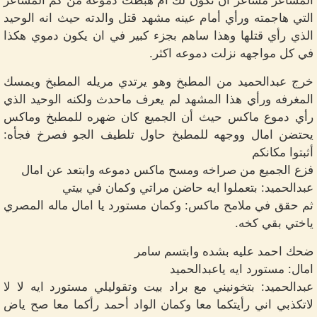
المشاعر مشاعر ان تكون لك ام هبطت دموعه من كم المشاعر
التي هاجمته ورأي أمام عينه مشهد قتل والدته حيث انه الوحيد
الذي رأي قتلها وهذا ساهم بجزء كبير في ان يكون دموي هكذا
في كل مواجهه نزلت دموعه اكثر.
خرج عبدالحميد من المطبخ وهو يرتدي مريله المطبخ ويمسك
المغرفه ورأي هذا المشهد لم يعرف ماحدث ولكنه الوحيد الذي
رأي دموع ماكس حيث أن الجميع كان ضهره للمطبخ وماكس
يحتضن امال ووجهه للمطبخ حاول تلطيف الجو فصرخ فجأه:
أثبتوا مكانكم
فزع الجميع من صراخه ومسح ماكس دموعه وابتعد عن امال
عبدالحميد: بتعملوا ايه حاضن مراتي وكمان في بيتي
ثم حقق في ملامح ماكس: وكمان مستورد يا امال ماله المصري
ياختي بقي كخه.
ضحك احمد عليه بشده وابتسم سامر
امال: مستورد ايه ياعبدالحميد
عبدالحميد: بتخونيني مع براد بيت وتقوليلي مستورد ايه لا لا
لاتكذبي اني رأيتكما معا وكمان الواد أحمد رأكما معا صح ياض