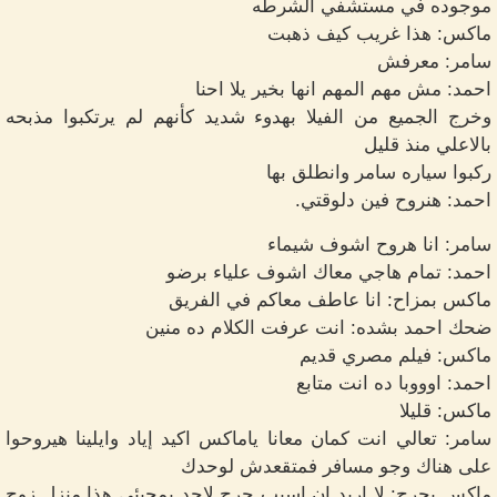
موجوده في مستشفي الشرطه
ماكس: هذا غريب كيف ذهبت
سامر: معرفش
احمد: مش مهم المهم انها بخير يلا احنا
وخرج الجميع من الفيلا بهدوء شديد كأنهم لم يرتكبوا مذبحه
بالاعلي منذ قليل
ركبوا سياره سامر وانطلق بها
احمد: هنروح فين دلوقتي.
سامر: انا هروح اشوف شيماء
احمد: تمام هاجي معاك اشوف علياء برضو
ماكس بمزاح: انا عاطف معاكم في الفريق
ضحك احمد بشده: انت عرفت الكلام ده منين
ماكس: فيلم مصري قديم
احمد: اوووبا ده انت متابع
ماكس: قليلا
سامر: تعالي انت كمان معانا ياماكس اكيد إياد وايلينا هيروحوا
على هناك وجو مسافر فمتقعدش لوحدك
ماكس بحرج: لا اريد ان اسبب حرج لاحد بمجيئي هذا منزل زوج