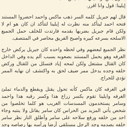
إيلينا: قول وانا اقرر.
قال لهم جبريل كلمه السر ذهب ماكس واحمد احضروا المستند
فتحه احمد ليتأكد منه نظرت له إيلينا لتتأكد ان كان هو ام لا
ولكن قام جبريل بضربها بقدمه فارتدت للخلف حمل الجميع
الاسلحه بسرعه كبيره واصبح الفريق محاصر في المنتصف.
نظر الجميع لبعضهم وفي لحظه واحده كان جبريل يركض خارج
الغرفه وهو يحمل المستند بصعوبه بسبب ألم يده وفي الداخل
كان القتال مشتعل ولكن لمحه إياد فتسلل من للقتال وركض
خلفه وجده يدخل ممر ضيف لحق به واكتشف ان نهايه الممر
تؤدي للجراج.
في الغرفه كان ماكس كأنه تحول يقتل ويقطع والدماء تملئ
الغرفه وايلينا تقوم بكسر زراع هذا وكسر رقبه هذا واحمد
وسامر يستخدمون المسدسات الغريب هو كلما تخلصوا من
شخص يأتي المزيد من الحراس كان سامر يقاتل ولا ينتبه وجاء
احد من خلفه ورفع سلاحه على سامر وأطلق النار نظر سامر
خلفه بصدمه وجد الرجل مستلقي أرضا ورأسه بها رصاصه وجد