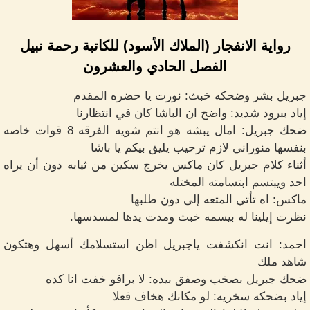
رواية الانفجار (الملاك الأسود) للكاتبة رحمة نبيل
الفصل الحادي والعشرون
جبريل بشر وضحكه خبث: نورت يا حضره المقدم
إياد ببرود شديد: واضح ان الباشا كان في انتظارنا
ضحك جبريل: امال يبشه هو انتم شويه الفرقه 8 قوات خاصه
بنفسها منوراني لازم ترحيب يليق بيكم يا باشا
أثناء كلام جبريل كان ماكس يخرج سكين من ثيابه دون أن يراه
احد ويبتسم ابتسامته المختله
ماكس: اه تأتي المتعه إلى دون طلبها
نظرت إيلينا له بيسمه خبث ومدت يدها لمسدسها.
احمد: انت انكشفت ياجبريل اظن استسلامك أسهل وهتكون
شاهد ملك
ضحك جبريل بصخب وصفق بيده: لا برافو خفت انا كده
إياد بضحكه سخريه: لو مكانك هخاف فعلا