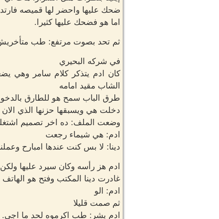
ضحك عليها واحضر لها قميصه فارتد
اما هو فضحك عليها كثيرا.
ثم تحد بصوت مرتفع: طب متأخريش 
في شركه البحيري
كان ادم يتذكر كلام سامر وهي يضغ
الشاب مقيد امامه
طرق الباب سمح هو للطارق بالدخول
دخلت هي ويسبقها حزنها الذي الان 
وضعت الملف: ده اخر تصميم اشتغلنا 
ادم: هي شيماء رجعت
دينا: لا بس كنت عندها امبارح وعملنا
ادم هز رأسه وكان سيرد عليها ولكن
غادرت دينا المكتب وفتح هو الهاتف
ادم: الو
ثم صمت قليلا
ادم بشر: طب اكرموه لحد ما اجي.