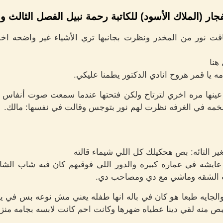
نفجار (الملاك الأسود) للكاتبة رحمة نبيل الفصل الثالث 
اقت نور من المخدر ونظرت بجانبها تري الأشياء غير واضحه 
هنا
 يا قمر هروح انادي الدكتور يطمنا عليكي.
نها مره اخري لترتاح ولكن فتحتها عندما سمعت صوت أنفاس ف
ه في الغرفه نظرت لهم نور بتوجس وقالت في نفسها: مالك.
ر التائه: بص هحكيلك كل اللي شيماء قالته
ت عايشه في عماره كبيره والدور اللي فوقيهم كان فيه شاب الش
نت الشقه وماشي مع دي ومصاحب دي.
 والجايه طبعا هو كان في باله انها طفله يعني مش نوعه بس في ي
بص منه لقي دينا عطياه ضهرها وكانت احم كانت لابسه بجامه منز