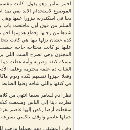
احمر سامر وهو يقول: كانت مقسمه عل
الموضوع لاستخدام الايد بقي يمد ا
دينا في اسكندريه بيزورا عمها وهي 
السلم من فوق أول مافتحت باب بي
شدها من رجلها وقطع هدومها احم ت
كده عشان يزلها بيها هي كانت بت
عليها لو كانت محتاجه حاجه خبطت
المجنون وهي تصرخ الست اللي بره 
مسكه كتفه وضربه وأمه غطت دينا و
الشاب ده علقه محترمه وعلمه الأدب
وفعلا جهزوا نفسهم لكده ويوم ماكا
في كتفها واللي شافه وقتها الضابط
نظر ادم لسامر بعدما انتهي من كل
نظرت دينا إلى الناس وسمعت كلام
سقطت أرضا ركض إليها عاصم بفزع: غ
حملها عاصم واوقف تاكسي بسرعه و
دخل المشفي وهو يحملها وذهب للط