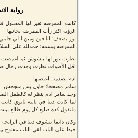
رواية الا
كانت الممرضه تغير لها المحلول ف
الرؤيه اكثر رأت الممرضه بجانبها
نور بضعف: انا فين ومين اللي جابني 
الممرضه ببسمه: حمدلله على السلامه
نظرت نور لها بتشوش ثم اغمضت عي
اقل الأصوات نظرت وجدت رجال ضخم
ادم بصدمه: اغتصبها
سامر مصححا: حاول بس منجحش
وجد سامر ادم ينظر له كالطفل الصغي
لما كانت دينا في تالته ثانوي كان
ماتقول كده صايع كل يوم طالع بب
وكان دايما بيشوف دينا في الرايحه
خبط على الباب لقي الباب مفتوح بي