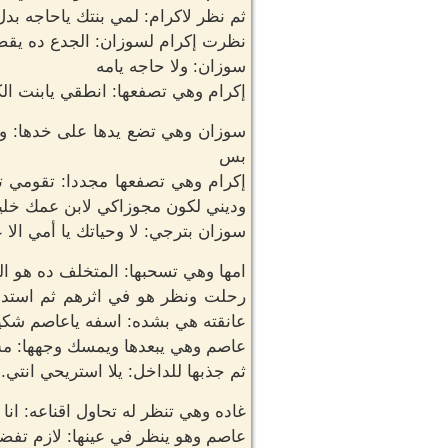
ثم نظر لاكرام: لمي بنتك ياحاجه بد
نظرت إكرام لسوزان: الجدع ده يقصد
سوزان: ولا حاجه يامه
إكرام وهي تصفعها: انطقي يابنت الك
سوزان وهي تضع يدها على خدها: وال
بس
إكرام وهي تصفعها مجددا: تقومي تف
وديني لكون مجوزاكي لابن عمك خليه 
سوزان بترجي: لا وحياتك يا أمي ال
امها وهي تسحبها: المتخلف ده هو ال
رحلت ونظر هو في اثرهم ثم استدار
عانقته هي بشده: اسفه ياعاصم شك
عاصم وهي يبعدها ويمسك وجهها: مش
ثم جذبها للداخل: يلا استريحي انتي.
غاده وهي تنظر له تحاول اقناعه: 
عاصم وهو ينظر في عينها: لازم تفضل