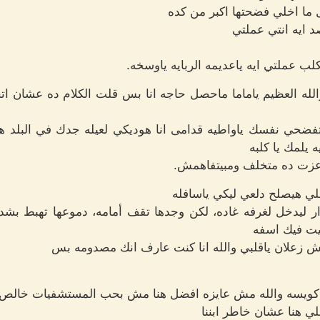
ل ما اخلي فضحتها اكبر من كده
 ايه انتي عملتي
لب عملتي ايه ياعديمه الربايه ياوسخه.
له العظيم ياماما ماحصل حاجه انا بس قلت الكلام ده عشان اتخ
ضحي نفسك ياواطيه قدامى انا هوديكي لعيله جدك في البلد هو 
يلمك يا كلبه
ا عزت ده متخلف ومبيتفاهمش.
لي هيصلح دلعي ليكي ياسافله
 ليدخل لغرفه غاده، لكن وجدها تقف أمامه، دموعها تهبط بش
يت فيك اسفه
 زعلان ياقلبي والله انا كنت عارف انك مصدومه بس
انا كويسه والله مش عايزه افضل هنا مش بحب المستشفيات خالص
ي هنا عشان خاطر ابننا