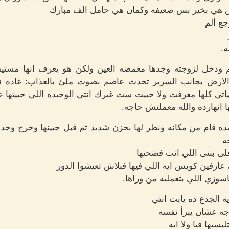
ش هي بخير بس ضعيفه وكمان هي حامل الف مبارك
ع ألم
ه.
دخل لزوجته وجدها مغمضه العين ولكن هو يعرف انها مستي
رض بجانب السرير تحدث عاصم بصوت ملئ بالعذاب: غاده ف
اتي كلها معرفت ولا حبيت ست غيرك انتي الوحيده اللي حبيتها 
 انهارده والله معملتش حاجه.
ه قام من مكانه ونظر لها بحزن شديد ثم قبل جبينها وخرج وجد
ه
 على بنتى اللي انت فضحتها
 عارفين كويس ايه اللي فيها فبلاش تعيشوا الدور
سوزي اللي بتعمليه من وراها.
 الجدع ده يابت انتي
جه عشان يبرأ نفسه
بسيها فيا ولا ايه