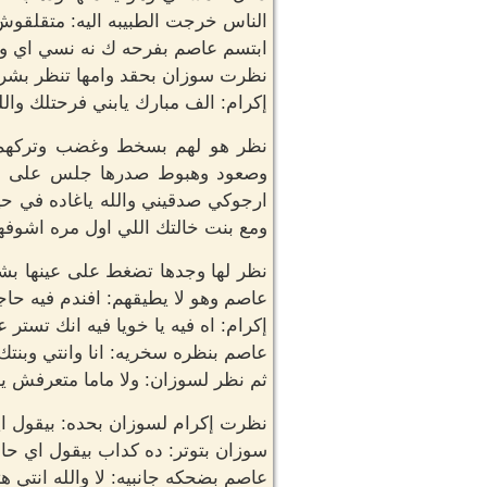
الناس خرجت الطبيبه اليه: متقلقو
ابتسم عاصم بفرحه ك نه نسي اي وج
نظرت سوزان بحقد وامها تنظر بشر
إكرام: الف مبارك يابني فرحتلك والل
نظر هو لهم بسخط وغضب وتركهم و
وصعود وهبوط صدرها جلس على الا
ارجوكي صدقيني والله ياغاده في حي
ومع بنت خالتك اللي اول مره اشوفها
نظر لها وجدها تضغط على عينها بشد
عاصم وهو لا يطيقهم: افندم فيه حاج
إكرام: اه فيه يا خويا فيه انك تستر
عاصم بنظره سخريه: انا وانتي وبنتك
ثم نظر لسوزان: ولا ماما متعرفش يا
نظرت إكرام لسوزان بحده: بيقول ايه
سوزان بتوتر: ده كداب بيقول اي حا
عاصم بضحكه جانبيه: لا والله انتي هتل