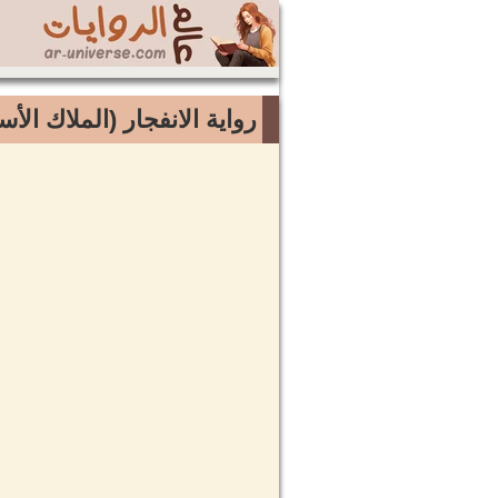
رواية الانفجار (الملاك ال