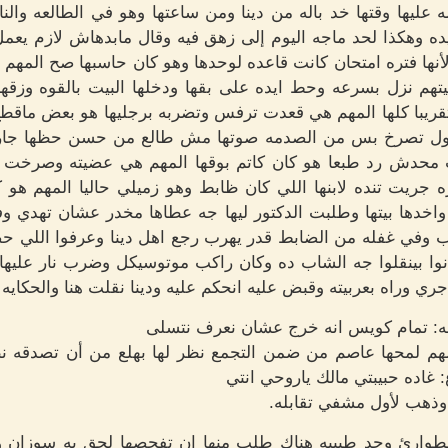
يها وقتها خد باله من دينا ومن ساعتها وهو في الطالعه والناز
يده وهكذا لحد ماجه اليوم إلى زهق فيه وقال مابدهاش لازم يعمل
لأنها فتره امتحان كانت قاعده لوحدها وهو كان حاسبها صح المه
تهم نزل بسرعه وحط ايده على بقها ودخلها البيت بالقوه وزق
قريبا كلها المهم هي قعدت ترفس وتضربه برجليها هو بعض ماقطع
حاول تصرخ بس من الصدمه صوتها مش طالع من حسن حظها جار
 محدش رد طبعا هو كان كاتم بوقها المهم هي عضيته وصرخت بع
جريت تنده لابنها اللي كان ظابط وهو زميلي حاليا المهم هو ك
اخدها بيتها وطلبت الدكتور ليها جه عطاها مخدر عشان تهدي
 وفي غفله من الضابط قدر يهرب رجع اهل دينا وعرفوا اللي حصل
نوا بينقلوا جه الشاب ده وكان راكب موتوسيكل وضرب نار عليه
 جري وراه بعربيته وقبض عليه انحكم عليه ودينا نقلت هنا والحك
امه: تمام كويس انه خرج عشان نعرف نتسلى
هم لمحها عاصم من ضمن التجمع نظر لها بهلع من أن تصدقه ن
اده حبيبتي مالك ياروحي انتي
ذهب لأول مشفي تقابله.
وارئ وجد طبيبه هناك طلب منها ان تفحصها لحق به سوزان 