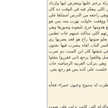
له يرخم عليها ويتعرض ليها وازداد
 اللي بيفكر فيه في الوقت ده كان
م وهي راجعه من الدرس استناها على
ها ووقعت حاولت تهرب منه بس هو
 هدومها خرج تليفونه وصورها وهي
تهم اللي ساكنه جنبهم جات تطمن
لو صوتها راح هو قعد يضربها زي
سر الباب لقاه بيضرب فيها بجنون
 وفي شقتها كان ابن الست دي ضرب
 وقلقوا يرجع تاني فقرروا ينقلوا
ا وهي بتركب العربيه الرصاصه جات
ايه خلصت على كده بس هو رجع بقي.
ظرت له بدموع وعيون حمراء فجأه
واكرام التي كانت نزلت على صوت