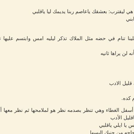
ي ليقترب: بعشقك ياعاصم ربنا يديمك ليا ياقلبي
بني
لينا تنام في حضه مثل الملاك تذكر ليليه امس وابتسم عليه
 لن يراها ثانيه
قليل الادب
 كده.
سفل الغطاء وهي تنظر بصدمه نظر هو لملامحها ثم نظر معها 
قليل الأدب
س يا ايلي ياقلبي
حاجه من جنبك البسها