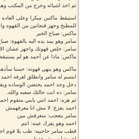
ثم اخذ اشيائه وخرج من المكتب وهو
استيقظ ماكس مبكرا وعلى العاده خ
للمطبخ وجهز فنجانين من القهوه و
ماكس: صباح الخير
سامر وهو يمد يده اليه بالقهوة: صباح
سامر: خلص قهوتك واجهز عشان الا
ماكس: ماذا عن أحمد هو لم يستيقظ 
ماكس وهو ينهي قهوته: حسنا سأذهب
ابتسم له سامر وانطلق لغرفه احمد
دخل وجد احمد يحتضن الوساده ويقب
سامر: ده انت حالتك صعبه والله.
ثم هزه: احمد انتي يابني متقوم اح
احمد بفزع: لا مش انا معرفهمش
سامر بتعجب: متعرفش مين
احمد وهو يفرك عينه: انتم
قطب سامر حاجبيه: طب يلا قوم اجه
احمد: ايه مش هفطر