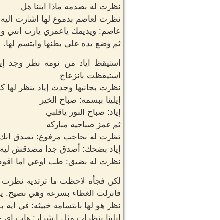
نظرت له بصدمه ماذا ابننا هل
نظرت لعاصم بدموع لها اشارت اليه ه
عاصم: ويديمك ياعمري يارب انتي وا
ثم وضع يده على بطنها وابتسم لها.
استيقظ اياد من نومه نظر وجد إي
استيقظت بانزعاج
نظرت بجانبها وجدت إياد ينظر لها كأنه
إيلينا ببسمه: صباح الخير
إياد: صباح النور ياقلبي
ثم غمز صباحيه مباركه
نظرت له بحاجب مرفوع: تصدق انك 
إياد بضحك: أصدق جدا مصدقش ليه
نظرت له بضيق: طب اوعي اما اقوم
لكن فجأه لاحظت ما ترتديه نظرت أ
فانزلت الغطاء بسرعه وهي تصيح: يا
نظر هو لها بابتسامه خبيثه: في ايه ب
إيلينا بنظرات مثل الشرار: هات اي 