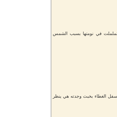
ا تململت في نومتها بسبب الشمس
أسفل الغطاء بخبث وجدته هي ينظر